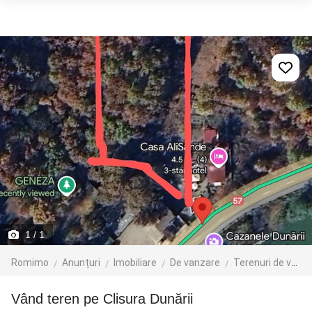
1
/ 1
Romimo
Anunțuri
Imobiliare
De vanzare
Terenuri de vanzare
Vând teren pe Clisura Dunării