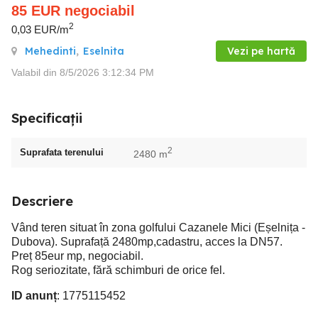
85
EUR
negociabil
2
0,03 EUR/m
Mehedinti
,
Eselnita
Vezi pe hartă
Valabil din 8/5/2026 3:12:34 PM
Specificații
2
Suprafata terenului
2480 m
Descriere
Vând teren situat în zona golfului Cazanele Mici (Eșelnița -
Dubova). Suprafață 2480mp,cadastru, acces la DN57.
Preț 85eur mp, negociabil.
Rog seriozitate, fără schimburi de orice fel.
ID anunț
: 1775115452