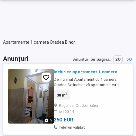
Apartamente 1 camera Oradea Bihor
Anunțuri
20
50
Anunțuri pe pagină:
închiriez apartament 1 camera
De închiriat Apartament cu 1 cameră,
Oradea Se închiriază apartament cu 1
cameră, situat la parter, pe str. Milcovului
2
38 m
nr. 7Oradea, jud. Bihor. Apartamentul este
izolat, mobilat modern și complet utilat,
Rogerius, Oradea, Bihor
fiind pregătit pentru mutare imediată.
ieri 00:14
Dispune de: - televizor; - aragaz; - frigider;
- mașină ...
250 EUR
5
Telefon validat