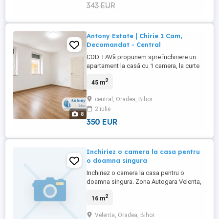
343 EUR
Antony Estate | Chirie 1 Cam,
Decomandat - Central
COD: FAVă propunem spre închiriere un
apartament la casă cu 1 camera, la curte
comună, situat pe un singur nivel la
2
45 m
parterul cladirii, nemobilat și neutilat,
situat in zona Centrala în zona Sfantul
central, Oradea, Bihor
Andrei Apostol (Podul Centenarului),
2 iulie
Oradea.Proprietatea se închiriază ...
8
350 EUR
Inchiriez o camera la casa pentru
o doamna singura
Inchiriez o camera la casa pentru o
doamna singura. Zona Autogara Velenta,
Oradea. Va rog sa ma contactati telefonic.
2
16 m
Nu raspund la mesajele de pe publi24, nici
la SMS, nici pe Whatsapp.
Velenta, Oradea, Bihor