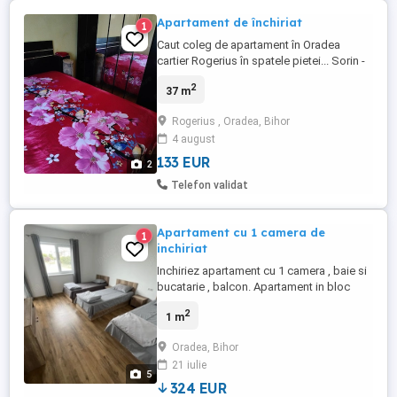
Apartament de închiriat
1
Caut coleg de apartament în Oradea
cartier Rogerius în spatele pietei... Sorin -
tel
2
37 m
Rogerius , Oradea, Bihor
4 august
133 EUR
2
Telefon validat
Apartament cu 1 camera de
1
inchiriat
Inchiriez apartament cu 1 camera , baie si
bucatarie , balcon. Apartament in bloc
nou. Incalzirea pe termoficare , termostat
2
1 m
reglabil. Loc de parcare inclus. Aer
conditionat in apartament. Se inchireaza
Oradea, Bihor
mobilat - utilat. Capacitate 3 persoane.
21 iulie
Pentru detalii va rog sa ne contactati
5
telefonic. Se ...
324 EUR