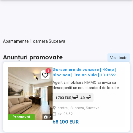
Apartamente 1 camera Suceava
Anunțuri promovate
Vezi toate
Garsoniere de vanzare | 40mp |
1
Bloc nou | Traian Vuia | ID:1559
Agentia imobiliara FIMMO va invita sa
descoperiti un nou standard de locuire
intr-un cartier rezidential premium, unde
2
2
1703 EUR/m
| 40 m
confortul, eleganta si functionalitatea se
imbina perfect. Va prezentam garsoniere
central, Suceava, Suceava
de vanzare situate in blocuri moderne,
azi 06:52
termen finalizare 2026, concepute pentru a
Promovat
6
satisface cele mai ...
68 100 EUR