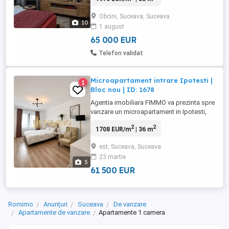
mers de METRO Suceava. Aici veți găsi o
Obcini, Suceava, Suceava
atmosferă plină de eleganță și confort,
10
1 august
care va face viața de zi cu zi cu adevărat
specială. Pășiți ...
65 000 EUR
Telefon validat
Microapartament intrare Ipotesti |
1
Bloc nou | ID: 1678
Agentia imobiliara FIMMO va prezinta spre
vanzare un microapartament in Ipotesti,
pe strada Narciselor la o distanta de 2 km
2
2
1708 EUR/m
| 36 m
de Centrul Sucevei. Garsoniera este
decomandata, cu o suprafata de 36 mp,
est, Suceava, Suceava
situata la etajul 1 din 3. Compartimentare: -
23 martie
dormitor; - bucatarie, - baie; - hol:
5
Garsoniera se vinde ...
61 500 EUR
Romimo
Anunțuri
Suceava
De vanzare
Apartamente de vanzare
Apartamente 1 camera