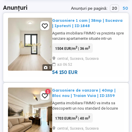
Anunțuri
20
50
Anunțuri pe pagină:
Garsoniere 1 cam | 38mp | Suceava
| Ipotesti | ID:1848
Agentia imobiliara FIMMO va prezinta spre
vanzare apartamente situate intr-un
complex rezidential nou, aflat in
2
2
1504 EUR/m
| 36 m
dezvoltare in zona Carrefour Ipotesti,
Suceava, o zona linistita si in continua
central, Suceava, Suceava
expansiune, ideala atat pentru locuire
azi 06:52
permanenta, cat si pentru investitie.
3
Fiecare garsoniera are o suprafata ...
54 150 EUR
Garsoniere de vanzare | 40mp |
1
Bloc nou | Traian Vuia | ID:1559
Agentia imobiliara FIMMO va invita sa
descoperiti un nou standard de locuire
intr-un cartier rezidential premium, unde
2
2
1703 EUR/m
| 40 m
confortul, eleganta si functionalitatea se
imbina perfect. Va prezentam garsoniere
central, Suceava, Suceava
de vanzare situate in blocuri moderne,