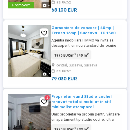
azi 06:52
termen finalizare 2026, concepute pentru a
Promovat
6
satisface cele mai ...
68 100 EUR
Garsoniere de vanzare | 40mp |
Terasa 16mp | Suceava | ID:1560
Agentia imobiliara FIMMO va invita sa
descoperiti un nou standard de locuire
intr-un cartier rezidential premium, unde
2
2
1976 EUR/m
| 40 m
confortul, eleganta si functionalitatea se
imbina perfect. Va prezentam
central, Suceava, Suceava
apartamente de vanzare situate in blocuri
azi 06:52
moderne, termen finalizare 2026,
7
concepute pentru a satisface cele mai ...
79 030 EUR
Proprietar vand Studio cochet
1
renovat total si mobilat in stil
minimalist atemporal...
Unic proprietar va propun pentru vânzare
un apartament tip studio cochet, ultra
finisat, cu un design modern, minimalist
2
2
1970 EUR/m
| 33 m
situat in cartierul Obcini la 4 minute de