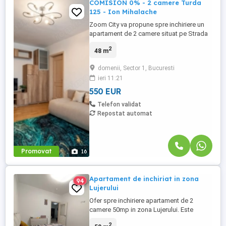
COMISION 0% - 2 camere Turda
125 - Ion Mihalache
Zoom City va propune spre inchiriere un
apartament de 2 camere situat pe Strada
Turda 125, intr-o zonă excelent conectata
2
48 m
– foarte aproape de bd.Ion Mihalache, de
Bd. Aviatorilor si la aproximativ 15–18
domenii, Sector 1, Bucuresti
minute pana la Piata Victoriei. Accesul cu
ieri 11:21
mijloacele de transport este rapid si
eficient: tramvaiul ...
550 EUR
Telefon validat
Repostat automat
Promovat
16
Apartament de inchiriat in zona
94
Lujerului
Ofer spre inchiriere apartament de 2
camere 50mp in zona Lujerului. Este
complet mobilat si utilat, aproape de
2