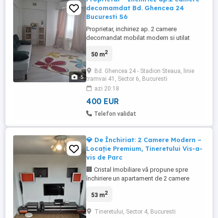
decomamdat Bd. Ghencea 24
Bucuresti S6
Proprietar, inchiriez ap. 2 camere
decomandat mobilat modern si utilat
complet 7 10, stradal. BD.Ghencea 24 S 6
2
50 m
Bucuresti - tramvai 41.
Bd. Ghencea 24 - Stadion Steaua, linie
5
tramvai 41, Sector 6, Bucuresti
azi 20:18
400 EUR
Telefon validat
💎 De Închiriat: 2 Camere Modern –
Locație Premium, Tineretului Vis-a-
vis de Parc
🏢 Cristal Imobiliare vă propune spre
închiriere un apartament de 2 camere
deosebit de curat, eficient și excelent
2
53 m
poziționat chiar vis-a-vis de Parcul
Tineretului. Proprietatea reprezintă o
Tineretului, Sector 4, Bucuresti
opțiune ideală pentru o persoană singură