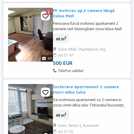
PF închiriez ap.2 camere lăngă
2
Iulius Mall
Persoana fizică inchiriez apartament 2
camere cart.Gheorgheni zona Iulius Mall
et.7 7 ,mobilat, la 2 min.de FSEGA, centrală
2
60 m
termica proprie,aer conditionat,ocupabil
imediat
Iulius+Mall, Cluj-Napoca, Cluj
azi 21:47
10
500 EUR
Telefon validat
Inchiriere apartament 2 camere
Unirii-Alba Iulia
Se inchiriaza apartament cu 2 camere in
zona Unirii-Alba Iulia-Tribunalul București,
Apartamentul este situat intr-un bloc nou
2
60 m
2018, se afla la etaj 7 8, compus din 2
camere, avand suprafata de 60 mp.
Unirii, Sector 2, Bucuresti
Aparatmentul este mobilat si utilat
azi 21:26
modern, are centrala proprie, balcon.