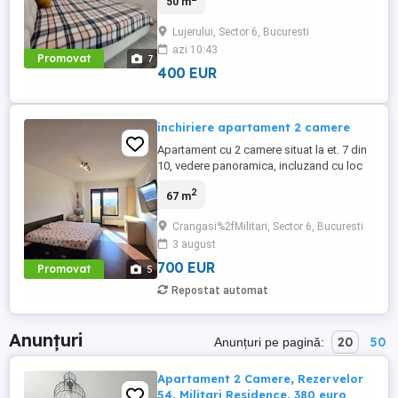
50 m
mijloace de transport in comun si de
centre comerciale.Este la etajul 7 11 .
Lujerului, Sector 6, Bucuresti
azi 10:43
Promovat
7
400 EUR
inchiriere apartament 2 camere
Apartament cu 2 camere situat la et. 7 din
10, vedere panoramica, incluzand cu loc
de parcare acoperit. Imobilul este situat la
2
67 m
7 min de statia de tramvai (41) Pod Ciurel
si 15 minute de statia de metrou Petrache
Crangasi%2fMilitari, Sector 6, Bucuresti
Poenaru.
3 august
700 EUR
Promovat
5
Repostat automat
Anunțuri
20
50
Anunțuri pe pagină:
Apartament 2 Camere, Rezervelor
54, Militari Residence, 380 euro