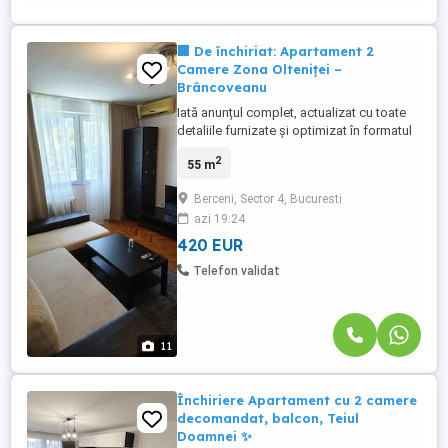
🏢 De închiriat: Apartament 2
Camere Zona Olteniței –
Brâncoveanu
Iată anunțul complet, actualizat cu toate
detaliile furnizate și optimizat în formatul
oficial pentru Cristal Imobiliare: 🏢 De
2
55 m
închiriat: Apartament 2 Camere + Loc de
Parcare Inclus | Zona Olteniței –
Berceni, Sector 4, Bucuresti
Brâncoveanu | Lângă Orășelul Copiilor 🌟
azi 19:24
✨ Agenția Cristal Imobiliare vă propune
spre închiriere un ...
420 EUR
Telefon validat
11
Închiriere Apartament cu 2 camere
decomandat, balcon, Teiul
Doamnei ✨