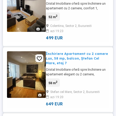
Cristal Imobiliare oferă spre închiriere un
apartament cu 2 camere, confort 1,
decomandat, situat în zona Teiul
2
52 m
Doamnei, într-un bloc reabilitat termic, într-
o locație liniștită și bine conectată la
Colentina, Sector 2, Bucuresti
principalele puncte de interes ale orașului.
10
azi 19:23
Ideal pentru cuplu, o persoană activă sau
un expat în căutarea ...
499 EUR
Închiriere Apartament cu 2 camere
Lux, 58 mp, balcon, Ștefan Cel
Mare, etaj 7
Cristal Imobiliare oferă spre închiriere un
apartament elegant cu 2 camere,
decomandat, confort Lux, situat pe
2
58 m
Șoseaua Ștefan cel Mare, Sector 2, la
doar câteva minute de stația de metrou
Stefan cel Mare, Sector 2, Bucuresti
Obor. Ideal pentru cuplu, o persoană
7
azi 19:20
activă sau un expat în căutarea unui cămin
modern, complet echipat într-o zonă ...
649 EUR