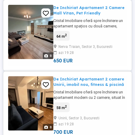
De Inchiriat Apartament 2 Camere
Mall Vitan, Pet Friendly
Cristal Imobiliare oferă spre închiriere un
apartament spațios cu două camere,
decomandat, complet mobilat și utilat,
2
64 m
situat în zona Nerva Traian, o zonă verde,
liniștită și extrem de căutată. Locuința este
Nerva Traian, Sector 3, Bucuresti
amplasată la etajul 7 într-un imobil de 8
azi 19:28
niveluri reabilitat termic și bine întreținut,
8
având ...
650 EUR
De Inchiriat Apartament 2 camere
Unirii, imobil nou, fitness & piscină
Cristal Imobiliare oferă spre închiriere un
apartament modern cu 2 camere, situat în
zona Unirii – Matei Basarab, într-un imobil
2
58 m
nou și elegant, ideal pentru un cuplu, o
persoană activă care își dorește confort,
Unirii, Sector 3, Bucuresti
acces rapid către centrul orașului și
azi 19:28
facilități premium. Locuința este
8
amplasată la etajul ...
700 EUR