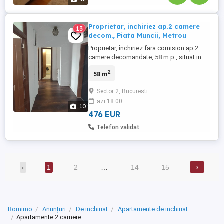
Proprietar, inchiriez ap.2 camere
13
decom., Piata Muncii, Metrou
Proprietar, închiriez fara comision ap.2
camere decomandate, 58 m.p., situat in
Piata Muncii, Sector 2, langa metrou Piata
2
58 m
Muncii. Este anvelopat, dotat cu geamuri
termopane, ușă metalică, apometre,
Sector 2, Bucuresti
repartitoare de căldură și contor cu
azi 18:00
transmitere consum la distanta, doua
10
balcoane, doua debarale, zugrăvit ...
476 EUR
Telefon validat
›
‹
1
2
…
14
15
Romimo
Anunțuri
De inchiriat
Apartamente de inchiriat
Apartamente 2 camere