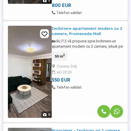
5
Zona este liniștita, exclusivista, ...
800 EUR
Telefon validat
Inchiriere apartament modern cu 2
camere, Promenada Mall
🏡 BLITZ vă propune spre închiriere un
apartament modern cu 2 camere, situat pe
Calea Severinului, într-o zonă excelentă, cu
2
50 m
vedere către Promenada Mall și la doar
câteva minute de Fantasy Park. Cu o
Craiova, Dolj
suprafață utilă de 50 mp, apartamentul
azi 20:20
este compartimentat eficient și oferă un
spațiu confortabil, ...
550 EUR
Telefon validat
8
Proprietar - Inchiriez ap.2 camere