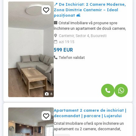
📍 De Inchiriat: 2 Camere Moderne,
Zona Dimitrie Cantemir – Ideal
poziționat 🛋️
🏢 Cristal Imobiliare vă propune spre
închiriere un apartament de două camere,
mobilat și utilat modern, situat în zona
Cantemir, Sector 4, Bucuresti
Dimitrie Cantemir. 🚇 Locuința se află într-o
azi 19:15
locație excelentă, fiind foarte aproape de
599 EUR
stația de metrou Piața Unirii și de multiple
mijloace de transport STB. 🛒 În imediata
Telefon validat
apropiere ...
6
Apartament 2 camere de inchiriat |
decomandat | parcare | Lujerului
Cristal Imobiliare oferă spre închiriere un
apartament cu 2 camere, decomandat,
spațios și complet mobilat, situat în zona