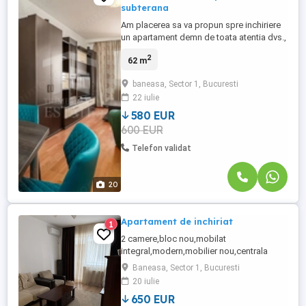
subterana
Am placerea sa va propun spre inchiriere
un apartament demn de toata atentia dvs.,
situat in imediata vecinatate a Gradinii
2
62 m
Zoologige din Baneasa. Situat pe aleea
Privighetorilor la numarul 86P aceasta
baneasa, Sector 1, Bucuresti
proprietate se adreseaza acelora dintre
22 iulie
dvs care isi doresc sau au nevoie de o
locuinta spatioasa si ...
580 EUR
600 EUR
Telefon validat
20
Apartament de inchiriat
1
2 camere,bloc nou,mobilat
integral,modern,mobilier nou,centrala
proprie,geamuri termopan,parchet,aer
Baneasa, Sector 1, Bucuresti
conditionat
20 iulie
650 EUR