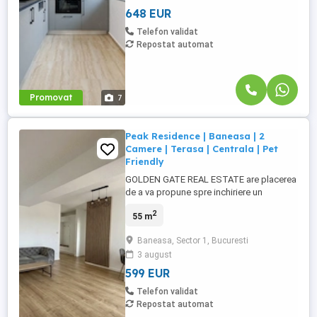
viata ...
648 EUR
Telefon validat
Repostat automat
Promovat
7
Peak Residence | Baneasa | 2
Camere | Terasa | Centrala | Pet
Friendly
GOLDEN GATE REAL ESTATE are placerea
de a va propune spre inchiriere un
apartament de 2 camere, in zona Sisesti -
2
55 m
Baneasa. Imobilul este situat la etajul 3
intr-un bloc cu regim de inaltime P + 11,
Baneasa, Sector 1, Bucuresti
finalizat in anul 2022, avand o suprafata
3 august
utila totala de 63 mp. Apartamentul este
mobilat si utilat ...
599 EUR
Telefon validat
Repostat automat