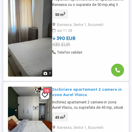
Baneasa cu o suparata de 50 mp,etaj 3 .
Apartamentul este dotat si utilat cu toate
2
50 m
cele necesare .Vecinatati: Mall Baneasa,
Pipera, Otopeni.La doua minute mijloace
Baneasa, Sector 1, Bucuresti
de transport in comun. Pentru mai multe
azi 11:28
detalii sunati la numarul afisat.
390 EUR
430 EUR
Telefon validat
7
Inchiriere apartament 2 camere in
58
zona Aurel Vlaicu
Inchiriez apartament 2 camere in zona
Aurel Vlaicu, cu suprafata de 45 mp, situat
la etajul 3 din 6,apartamentul este complet
2
45 m
mobilat si utilat, curat, bine
compartimentat si luminos. Se afla intr-o
Baneasa, Sector 1, Bucuresti
zona excelenta, cu acces rapid la metrou