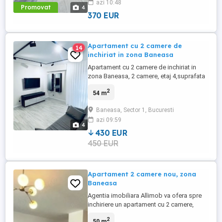
azi 10:48
Aurel Vlaicu la 3-4 minute distanta,
Promovat
4
Promenada Mall, mijloace ...
370 EUR
Apartament cu 2 camere de
14
inchiriat in zona Baneasa
Apartament cu 2 camere de inchiriat in
zona Baneasa, 2 camere, etaj 4,suprafata
54 mp.Apartamentul are un living spatios
2
54 m
dormitor,baie si balcon, se inchiriaza
mobilat si utilat. Zona foarte buna,
Baneasa, Sector 1, Bucuresti
aproape de Baneasa Shopping City, parc
azi 09:59
Herastrau, magazine si mijloace de
4
transport in comun.Mai multe detalii ...
430 EUR
450 EUR
Apartament 2 camere nou, zona
Baneasa
Agentia imobiliara Allimob va ofera spre
inchiriere un apartament cu 2 camere,
zona Baneasa. Situat la etajul 3 al unui
2
50 m