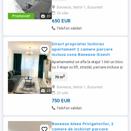
2 balcoane, bucatarie open-space, 2 bai,
Baneasa, Sector 1, Bucuresti
centrala proprie, aer conditionat, incalzire
26 iulie
in pardoseala. Este complet mobilat si
Promovat
10
utilat. Prima ...
650 EUR
Telefon validat
Direct proprietar închiriez
apartament 2 camere parcare
inclusa zona Baneasa-Sisesti
Apartamentul se afla la etajul 1 într-un bloc
cu 3 etaje cu lift, stradal, parcare inclusa și
o zonă linistita. Apartamentul este
2
70 m
decomandat, dispune de incălzire în
pardoseală, geamuri Salmander tripan, 2
Baneasa, Sector 1, Bucuresti
aparate de aer condiționat, mobilat și
10
25 iulie
utilat complet cu un balcon generos.
Apartamentul este liber ...
750 EUR
Telefon validat
Baneasa Aleea Privigetorilor, 2
camere de inchiriat parcare