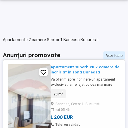
Apartamente 2 camere Sector 1 Baneasa Bucuresti
Anunțuri promovate
Vezi toate
Apartament superb cu 2 camere de
închiriat în zona Baneasa
Va oferim spre inchiriere un apartament
exclusivist, amenajat cu cea mai mare
atentie pentru eleganta si frumos, sub
2
70 m
indrumarea continua a designerilor de
interior. Apartamentul se afla intr-un bloc
Baneasa, Sector 1, Bucuresti
premium, este o proprietate rara, potrivit
ieri 05:46
pentru familii, care își doresc confort,
intimitate și un stil ...
1 200 EUR
Telefon validat