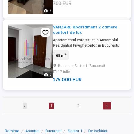
700 EUR
8
VANZARE apartament 2 camere
confort de lux
Apartamentul este situat in Ansamblul
Rezidential Privighetorilor, in Bucuresti,
Aleea Privighetorilor, nr 86 P, , Et 6, Ap ,
2
65 m
Sector 1. Locatia se afla la 5 minute de
Gradina Zoologica Baneasa, Baneasa
Baneasa, Sector 1, Bucuresti
Shoping City, Ikea, Jollie Ville, Ambasada
17 iulie
SUA, American International School of
7
Bucharest, Gradinita ...
175 000 EUR
›
‹
1
2
Romimo
Anunțuri
Bucuresti
Sector 1
De inchiriat