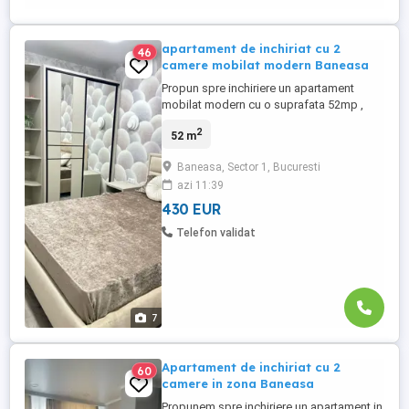
apartament de inchiriat cu 2
46
camere mobilat modern Baneasa
Propun spre inchiriere un apartament
mobilat modern cu o suprafata 52mp ,
etaj 5. Apartamentul este situat pe
2
52 m
BD.Aerogarii in apropiere de Hotel La Gil.
Baneasa, Sector 1, Bucuresti
azi 11:39
430 EUR
Telefon validat
7
Apartament de inchiriat cu 2
60
camere in zona Baneasa
Propunem spre inchiriere un apartament in