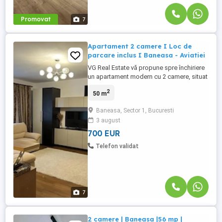
Promovat
7
Apartament 2 camere I Loc de
parcare inclus I Baneasa - Aviatiei
VG Real Estate vă propune spre închiriere
un apartament modern cu 2 camere, situat
la etajul 1 din 6, cu o suprafață utilă totală
2
50 m
de 58 mp. Se închiriază complet mobilat
și utilat, fiind compus din living spațios cu
Baneasa, Sector 1, Bucuresti
acces la terasă, bucătărie, dormitor cu
3 august
acces la terasă și baie. Locul de parcare
subteran ...
700 EUR
Telefon validat
7
2 camere | Baneasa |56 mp |