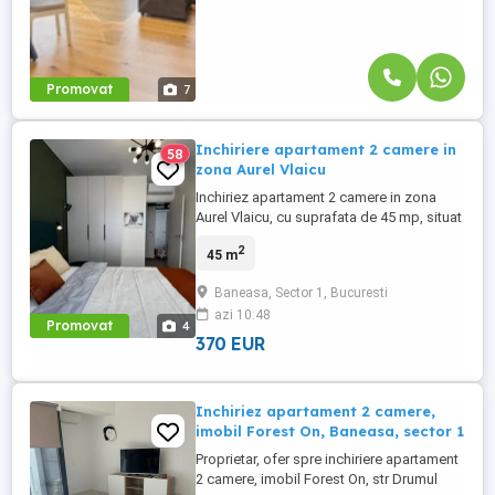
Promovat
7
Inchiriere apartament 2 camere in
58
zona Aurel Vlaicu
Inchiriez apartament 2 camere in zona
Aurel Vlaicu, cu suprafata de 45 mp, situat
la etajul 3 din 6,apartamentul este complet
2
45 m
mobilat si utilat, curat, bine
compartimentat si luminos. Se afla intr-o
Baneasa, Sector 1, Bucuresti
zona excelenta, cu acces rapid la metrou
azi 10:48
Aurel Vlaicu la 3-4 minute distanta,
Promovat
4
Promenada Mall, mijloace ...
370 EUR
Inchiriez apartament 2 camere,
imobil Forest On, Baneasa, sector 1
Proprietar, ofer spre inchiriere apartament
2 camere, imobil Forest On, str Drumul