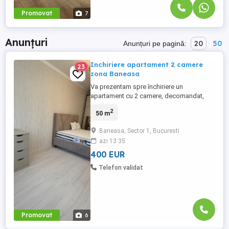
Promovat
7
Anunțuri
20
50
Anunțuri pe pagină:
Inchiriere apartament 2 camere
23
zona Baneasa
Va prezentam spre închiriere un
apartament cu 2 camere, decomandat,
situat la etajul 3, într-o zonă excelentă, la
2
50 m
doar 3 minute de Parcul Herăstrău.
Apartamentul este spațios, de 50mp și
Baneasa, Sector 1, Bucuresti
foarte luminos, cu camere mari, bine
azi 13:35
compartimentate, și se închiriază complet
mobilat și utilat în stil modern. ...
400 EUR
Telefon validat
Promovat
6