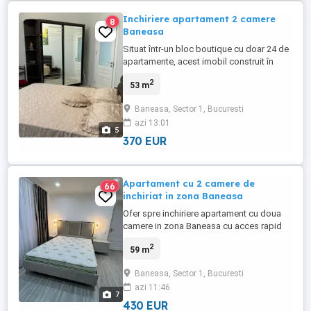
Inchiriere apartament 2 camere
8
Baneasa
Situat într-un bloc boutique cu doar 24 de
apartamente, acest imobil construit în
2023.Suprafata utila de 53mp situat la
2
53 m
etajul 2. Situat în cartierul Aviației Nord
Băneasa, la granița dintre viața urbană
Baneasa, Sector 1, Bucuresti
agitată și o zonă în continuă expansiune,
azi 13:01
acest apartament este ideal pentru cei ce
5
doresc să fie ...
370 EUR
Apartament cu 2 camere de
66
inchiriat in zona Baneasa
Ofer spre inchiriere apartament cu doua
camere in zona Baneasa cu acces rapid
atat la mijloacele de transport cat si la
2
59 m
parcul Herastrau . Apartamentul este utilat
si modern mobilat , dispune de o
Baneasa, Sector 1, Bucuresti
suprafata de 59mp,etaj 3 din 10.
azi 11:46
7
430 EUR