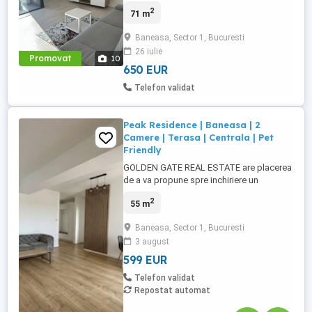
Lapus nr 121, bloc din 2022. Apartamentul
2
71 m
este decomandat, suprafata 65 mp utili +
2 balcoane, bucatarie open-space, 2 bai,
Baneasa, Sector 1, Bucuresti
centrala proprie, aer conditionat, incalzire
26 iulie
in pardoseala. Este complet mobilat si
Promovat
10
utilat. Prima ...
650 EUR
Telefon validat
Peak Residence | Baneasa | 2
Camere | Terasa | Centrala | Pet
Friendly
GOLDEN GATE REAL ESTATE are placerea
de a va propune spre inchiriere un
apartament de 2 camere, in zona Sisesti -
2
55 m
Baneasa. Imobilul este situat la etajul 3
intr-un bloc cu regim de inaltime P + 11,
Baneasa, Sector 1, Bucuresti
finalizat in anul 2022, avand o suprafata
3 august
utila totala de 63 mp. Apartamentul este
mobilat si utilat ...
599 EUR
Telefon validat
Repostat automat