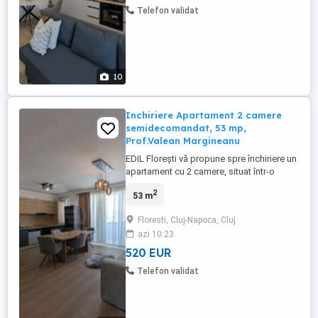
semidecomandat ...
Telefon validat
10
Inchiriere Apartament 2 camere
semidecomandat, 53 mp,
Prof.Valean Margineanu
EDIL Florești vă propune spre închiriere un
apartament cu 2 camere, situat într-o
construcție nouă, amplasată într-o zonă
2
53 m
foarte bine cotată din Florești, în imediata
apropiere de Metro, cu acces rapid către
Floresti, Cluj-Napoca, Cluj
Cluj-Napoca și principalele puncte de
azi 10:23
interes. Locația este ideală pentru cei care
își doresc ...
520 EUR
Telefon validat