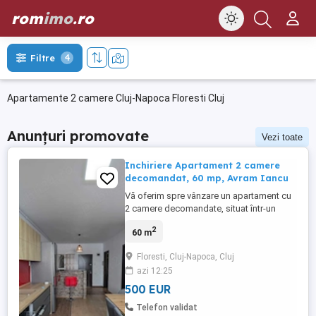
rom
imo
.ro
Filtre
4
Apartamente 2 camere Cluj-Napoca Floresti Cluj
Anunțuri promovate
Vezi toate
Inchiriere Apartament 2 camere
decomandat, 60 mp, Avram Iancu
Vă oferim spre vânzare un apartament cu
2 camere decomandate, situat într-un
imobil nou din Florești, în zona Avram
2
60 m
Iancu, una dintre cele mai apreciate locații
datorită accesului rapid către Cluj-Napoca
Floresti, Cluj-Napoca, Cluj
și apropierii de VIVO, BMW, centre
azi 12:25
comerciale, stații pentru mijloacele de
transport în comun și ...
500 EUR
Telefon validat