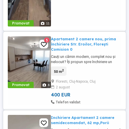
Promovat
11
Apartament 2 camere nou, prima
5
închiriere Str. Eroilor, Florești
Comision 0
Cauți un cămin modern, complet nou și
nelocuit? Îți propun spre închiriere un
apartament de 2 camere situat într-o zonă
2
50 m
excelentă din Florești, pe strada Eroilor,
într-un imobil finalizat în anul 2026. De ce
Floresti, Cluj-Napoca, Cluj
să alegi acest apartament? Prima
Promovat
6
2 august
închiriere: Totul este nou, oferindu-ți
confortul și prospețimea ...
400 EUR
Telefon validat
Inchiriere Apartament 2 camere
semidecomandat, 62 mp,Porii