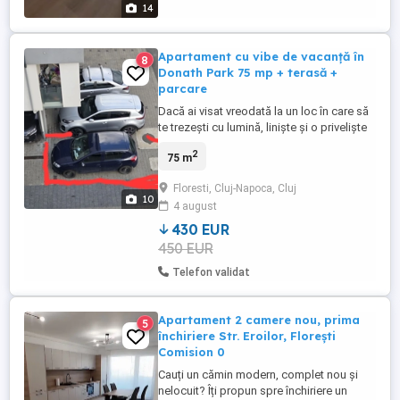
14
Apartament cu vibe de vacanță în
8
Donath Park 75 mp + terasă +
parcare
Dacă ai visat vreodată la un loc în care să
te trezești cu lumină, liniște și o priveliște
care îți schimbă starea îl ai în față. Florești
2
75 m
Donath Park Penthouse luminos, 75 mp
utili + terasă mare + parcare inclusă Dacă
Floresti, Cluj-Napoca, Cluj
ai visat la un loc în care să te trezești cu
10
4 august
lumină, liniște și o priveliște ...
430 EUR
450 EUR
Telefon validat
Apartament 2 camere nou, prima
5
închiriere Str. Eroilor, Florești
Comision 0
Cauți un cămin modern, complet nou și
nelocuit? Îți propun spre închiriere un