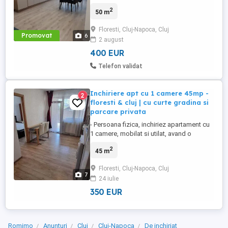
apartament de 2 camere situat într-o zonă
2
50 m
excelentă din Florești, pe strada Eroilor,
într-un imobil finalizat în anul 2026. De ce
Floresti, Cluj-Napoca, Cluj
să alegi acest apartament? Prima
Promovat
6
2 august
închiriere: Totul este nou, oferindu-ți
confortul și prospețimea ...
400 EUR
Telefon validat
Inchiriere apt cu 1 camere 45mp -
2
floresti & cluj | cu curte gradina si
parcare privata
- Persoana fizica, inchiriez apartament cu
1 camere, mobilat si utilat, avand o
suprafata utila de 45mp, situat in floresti,
2
45 m
str sesu de sus, la parter. - Apartamentul
este format din : dormitor, living cu
Floresti, Cluj-Napoca, Cluj
bucatarie, hol, baie, balcon, parcare
7
24 iulie
privata, dar si o frumoasa curte gradina
privata, pavata ...
350 EUR
Romimo
Anunțuri
Cluj
Cluj-Napoca
De inchiriat