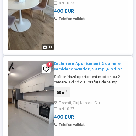
azi 10:28
open-space; * dormitor generos și
luminos, cu ieșire la balcon; * ...
400 EUR
Telefon validat
11
Inchiriere Apartament 2 camere
3
semidecomandat, 58 mp ,Florilor
Se închiriază apartament modern cu 2
camere, având o suprafață de 58 mp,
situat în Florești. Compartimentare: *
2
58 m
Living cu bucătărie open space * Dormitor
* Baie Apartamentul nu dispune de
Floresti, Cluj-Napoca, Cluj
balcon, însă este complet utilat și dotat cu
azi 10:27
electrocasnice și mobilier noi, oferind un
confort sporit. Dotări: * ...
400 EUR
Telefon validat