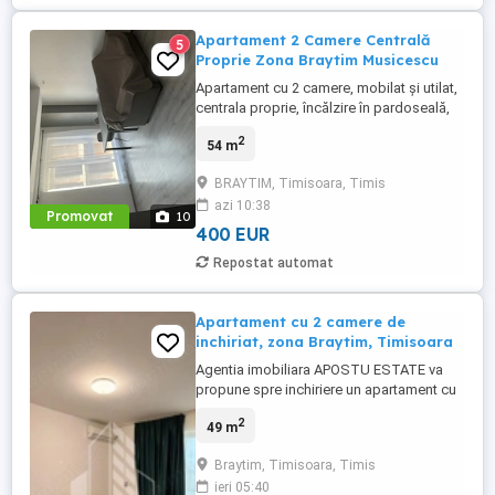
Apartament 2 Camere Centrală
5
Proprie Zona Braytim Musicescu
Apartament cu 2 camere, mobilat și utilat,
centrala proprie, încălzire în pardoseală,
aer condiționat, living cu bucătărie open-
2
54 m
space, cu ieșire pe terasă, hol spațios cu
dressing, dormitor cu ieșire pe terasă,
BRAYTIM, Timisoara, Timis
baie spațioasă cu cadă și geam mare, su:
azi 10:38
54 mp plus terasa, etaj 3 din 3 cu pod
Promovat
10
deasupra, ...
400 EUR
Repostat automat
Apartament cu 2 camere de
inchiriat, zona Braytim, Timisoara
Agentia imobiliara APOSTU ESTATE va
propune spre inchiriere un apartament cu
2 camere spatios si luminos, situat in
2
49 m
Braytim, o zona linistita si bine
pozitionata, potrivit pentru cupluri, familii
Braytim, Timisoara, Timis
sau studenti care isi doresc o locuinta
ieri 05:40
unde sa se simta confortabil si cu acces