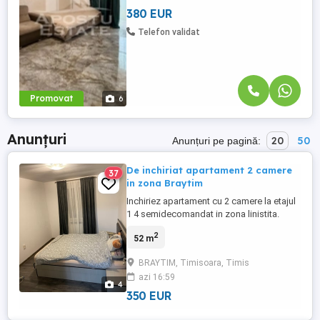
facil catre scoli, facultati, ...
380 EUR
Telefon validat
Promovat
6
Anunțuri
20
50
Anunțuri pe pagină:
De inchiriat apartament 2 camere
37
in zona Braytim
Inchiriez apartament cu 2 camere la etajul
1 4 semidecomandat in zona linistita.
Apartamentul este complet mobilat,
2
52 m
incalzire prin pardoseala, centrala proprie
Apartamentul are si un balcon deschis
BRAYTIM, Timisoara, Timis
plus loc de parcare . Suprafata utila fiind
azi 16:59
de de 52 mp
4
350 EUR