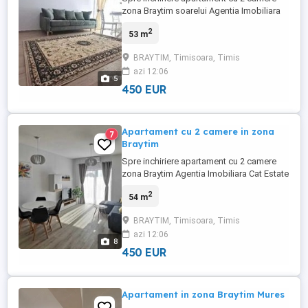
zona Braytim soarelui Agentia Imobiliara
Cat Estate va propune spre inchiriere un
2
53 m
apartament cu 2 camere, complet mobilat
si utilat, amenajat modern. Este compus
BRAYTIM, Timisoara, Timis
din: -living open space cu bucataria, -
azi 12:06
dormitor, -baie -balcon Pentru alte detalii
5
nu ezitati sa ma ...
450 EUR
Apartament cu 2 camere in zona
7
Braytim
Spre inchiriere apartament cu 2 camere
zona Braytim Agentia Imobiliara Cat Estate
va propune spre inchiriere un apartament
2
54 m
cu 2 camere, complet mobilat si utilat,
amenajat modern. Este compus din: -living
BRAYTIM, Timisoara, Timis
open space cu bucataria, -dormitor, -baie -
azi 12:06
balcon -loc de parcare Pentru alte detalii
8
nu ezitati ...
450 EUR
Apartament in zona Braytim Mures