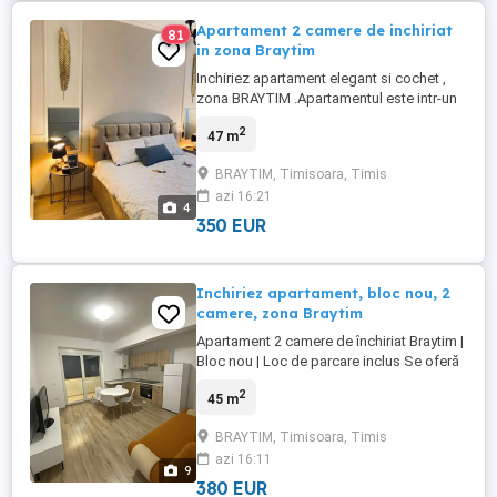
Apartament 2 camere de inchiriat
81
in zona Braytim
Inchiriez apartament elegant si cochet ,
zona BRAYTIM .Apartamentul este intr-un
ansamblu nou . Incalzire proprie , interfon ,
2
47 m
cablu tv si internet . Are loc de parcare
propriu. Suprafata 47 mp , etaj 2
BRAYTIM, Timisoara, Timis
azi 16:21
4
350 EUR
Inchiriez apartament, bloc nou, 2
camere, zona Braytim
Apartament 2 camere de închiriat Braytim |
Bloc nou | Loc de parcare inclus Se oferă
spre închiriere un apartament modern cu 2
2
45 m
camere, situat într-un bloc nou, în zona
Braytim, ideal pentru un cuplu sau o
BRAYTIM, Timisoara, Timis
persoană. Compartimentare: Living cu
azi 16:11
bucătărie open-space Dormitor Baie cu
9
duș walk-in Hol Etaj ...
380 EUR