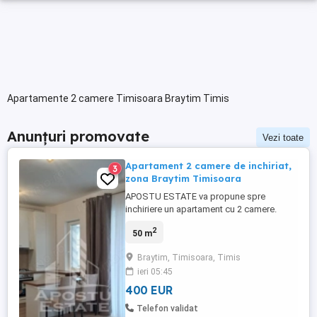
Apartamente 2 camere Timisoara Braytim Timis
Anunțuri promovate
Vezi toate
Apartament 2 camere de inchiriat,
3
zona Braytim Timisoara
APOSTU ESTATE va propune spre
inchiriere un apartament cu 2 camere.
Imobilul se intinde pe o suprafata utila de
2
50 m
50 mp si este compartimentat astfel: -
living luminos si spatios - dormitor cu pat
Braytim, Timisoara, Timis
matrimonial - bucatarie Open-Space cu
ieri 05:45
loc de luat masa - baie cu cada si geam -
balcon deschis Confortul termic ...
400 EUR
Telefon validat