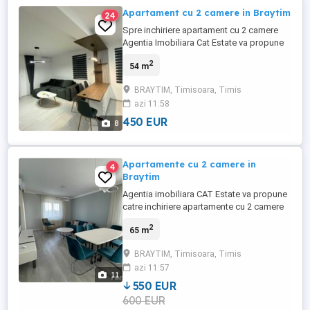
Apartament cu 2 camere in Braytim
24
Spre inchiriere apartament cu 2 camere
Agentia Imobiliara Cat Estate va propune
spre inchiriere un apartament cu 2 camere,
2
54 m
complet mobilat si utilat, amenajat
modern. Este compus din: -living open
BRAYTIM, Timisoara, Timis
space cu bucataria, -dormitor, -baie -
azi 11:58
balcon -loc de parcare -boxa Pentru alte
detalii nu ezitati sa ma ...
450 EUR
8
Apartamente cu 2 camere in
4
Braytim
Agentia imobiliara CAT Estate va propune
catre inchiriere apartamente cu 2 camere
spatioase in bloc nou,mobilate lux Etaj:
2
65 m
PARTER- 2 Apartamentele sunt compuse
astfel: -Hol -Bucatarie complet
BRAYTIM, Timisoara, Timis
utilata(frigider plita pe inductie,cuptor
azi 11:57
electric,hota masina de spalat vase ) -
11
Camera de depozitare cu masina ...
550 EUR
600 EUR