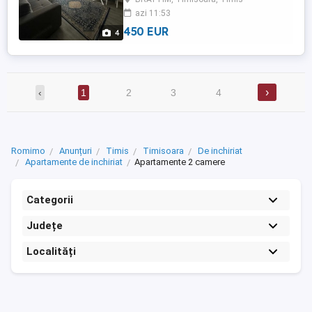
modern. Este compus din: -living open
azi 11:53
space cu bucataria, -dormitor, -baie -
balcon -loc de parcare Pentru ...
450 EUR
4
›
‹
1
2
3
4
Romimo
Anunțuri
Timis
Timisoara
De inchiriat
Apartamente de inchiriat
Apartamente 2 camere
Categorii
Județe
Localități