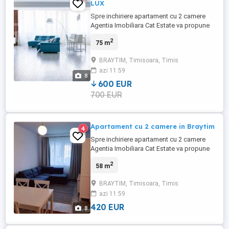
LUX
Spre inchiriere apartament cu 2 camere
Agentia Imobiliara Cat Estate va propune
spre inchiriere un apartament cu 2 camere,
2
75 m
complet mobilat si utilat, amenajat
modern. Este compus din: -living cu
BRAYTIM, Timisoara, Timis
bucatarie open space -1 dormitor, -1 baie.
azi 11:59
Pentru alte detalii nu ezitati sa ma
8
contactati. Pretul este de: ...
600 EUR
700 EUR
Apartament cu 2 camere in Braytim
4
Spre inchiriere apartament cu 2 camere
Agentia Imobiliara Cat Estate va propune
spre inchiriere un apartament cu 2 camere,
2
58 m
complet mobilat si utilat, amenajat
modern. Este compus din: -living open
BRAYTIM, Timisoara, Timis
space cu bucataria, -dormitor, -baie.
azi 11:59
Pentru alte detalii nu ezitati sa ma
contactati. Pretul este de: ...
420 EUR
8