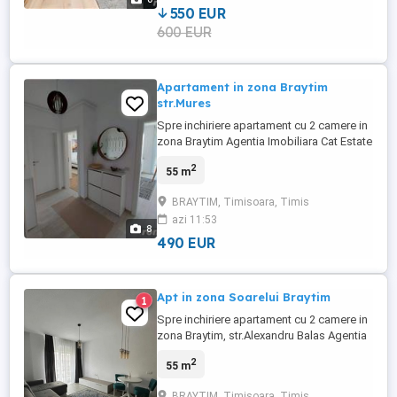
contactati. Pretul este de: ...
550 EUR
600 EUR
Apartament in zona Braytim
str.Mures
Spre inchiriere apartament cu 2 camere in
zona Braytim Agentia Imobiliara Cat Estate
va propune spre inchiriere un apartament
2
55 m
cu 2 camere, complet mobilat si utilat,
amenajat modern. Este compus din: -living
BRAYTIM, Timisoara, Timis
open space cu bucataria, -dormitor, -baie -
azi 11:53
terasa -loc de parcare Pentru alte detalii nu
8
ezitati ...
490 EUR
Apt in zona Soarelui Braytim
1
Spre inchiriere apartament cu 2 camere in
zona Braytim, str.Alexandru Balas Agentia
Imobiliara Cat Estate va propune spre
2
55 m
inchiriere un apartament cu 2 camere,
complet mobilat si utilat, amenajat
BRAYTIM, Timisoara, Timis