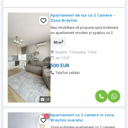
Apartament de lux cu 2 Camere -
Zona Braytim
Neo Imobiliare vă propune spre închiriere
un apartament modern și spațios cu 2
camere, situat la etajul 3 , Zona Braytim Cu
2
50 m
o suprafață utilă de 50 mp, la care se
adaugă un terasa generoasa de 30 mp,
braytim, Timisoara, Timis
proprietatea este finisată și amenajată la
azi 12:37
cele mai înalte standarde (nivel Lux),
oferind un confort ...
500 EUR
Telefon validat
13
Apartament cu 2 camere in zona
1
Braytim soarelui
Spre inchiriere apartament cu 2 camere