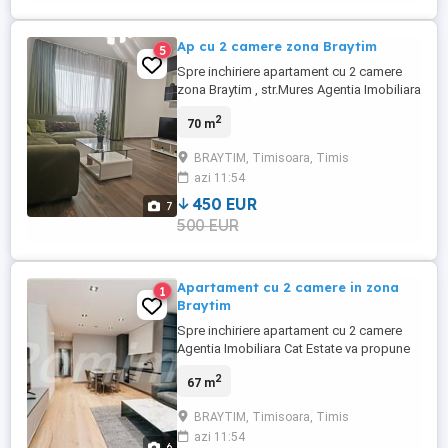
Ap cu 2 camere zona Braytim
5
Spre inchiriere apartament cu 2 camere
zona Braytim , str.Mures Agentia Imobiliara
Cat Estate va propune spre inchiriere un
2
70 m
apartament cu 2 camere, complet mobilat
si utilat, amenajat modern. Etaj 2 din 3 cu
BRAYTIM, Timisoara, Timis
lift. Este compus din: -living open space
azi 11:54
cu bucataria, -dormitor, -baie -balcon -loc
de parcare Pentru ...
450 EUR
7
500 EUR
Apartament cu 2 camere in zona
1
Braytim
Spre inchiriere apartament cu 2 camere
Agentia Imobiliara Cat Estate va propune
spre inchiriere un apartament cu 2 camere,
2
67 m
complet mobilat si utilat, amenajat
modern. Este compus din: -living cu
BRAYTIM, Timisoara, Timis
bucatarie open space -1 dormitor, -1 baie.
azi 11:54
Pentru alte detalii nu ezitati sa ma
6