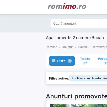
rom
imo
.ro
Toate
Perso
Filtre
4
57
25
Apartamente 2 camere Bacau
Romimo
Anunțuri
Bacau
De vanzare
Toate
Pers
Filtre
4
57
2
→
Filtre active:
Imobiliare
Apartamen
Anunțuri promovat