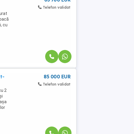
Telefon validat
urat
joacă
i, cu
t-
85 000 EUR
Telefon validat
cu 2
și
 așa
lor