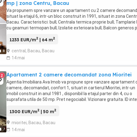
mp | zona Centru, Bacau
Va propunem spre vanzare un apartament cu 2 camere decomand
situat la etajul 6, intr-un bloc construit in 1991, situat in zona Centr
Bacau. Caracteristici: bull; Centrala termica proprie bull; Tamplari
cu geamuri termopan bull; Izolatie exterioara bull; Balcon generos 
suprafata bucatariei ...
2
2
1233 EUR/m
| 64 m
central, Bacau, Bacau
8
14 mai
Apartament 2 camere decomandat zona Mioritei
2
Agentia Imobiliara Ava Imob va propune spre vanzare apartament 
camere, decomandat, confort 1, situat in cartierul Mioritei, intr-un
imobil construit in anul 1981 , disponibil la etajul parter din 4, cu o
suprafata utila de 50 mp. Pret negociabil. Vizionare gratuita. ID inte
BI0022881.
2
2
1300 EUR/m
| 50 m
mioritei, Bacau, Bacau
7
14 mai