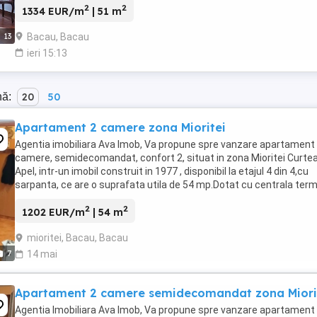
2
2
1334 EUR/m
| 51 m
Bacau, Bacau
13
ieri 15:13
nă:
20
50
Apartament 2 camere zona Mioritei
Agentia imobiliara Ava Imob, Va propune spre vanzare apartament
camere, semidecomandat, confort 2, situat in zona Mioritei Curte
Apel, intr-un imobil construit in 1977 , disponibil la etajul 4 din 4,cu
sarpanta, ce are o suprafata utila de 54 mp.Dotat cu centrala term
feretre termopan, ...
2
2
1202 EUR/m
| 54 m
mioritei, Bacau, Bacau
7
14 mai
Apartament 2 camere semidecomandat zona Miori
Agentia Imobiliara Ava Imob, Va propune spre vanzare apartament