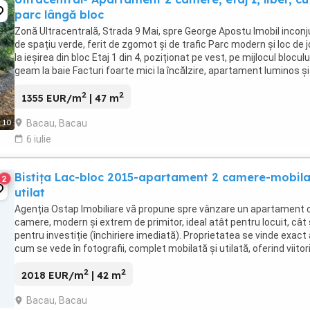
parc lângă bloc
Zonă Ultracentrală, Strada 9 Mai, spre George Apostu Imobil inconj
de spațiu verde, ferit de zgomot și de trafic Parc modern și loc de 
la ieșirea din bloc Etaj 1 din 4, poziționat pe vest, pe mijlocul bloculu
geam la baie Facturi foarte mici la încălzire, apartament luminos și
plăcut ...
2
2
1355 EUR/m
| 47 m
Bacau, Bacau
10
6 iulie
Bistița Lac-bloc 2015-apartament 2 camere-mobila
2
utilat
Agenția Ostap Imobiliare vă propune spre vânzare un apartament 
camere, modern și extrem de primitor, ideal atât pentru locuit, cât 
pentru investiție (închiriere imediată). Proprietatea se vinde exact
cum se vede în fotografii, complet mobilată și utilată, oferind viitori
proprietari confortul ...
2
2
2018 EUR/m
| 42 m
Bacau, Bacau