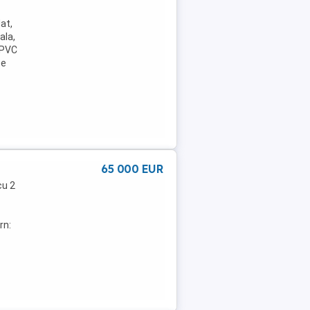
at,
ala,
e PVC
pe
65 000 EUR
cu 2
rn: