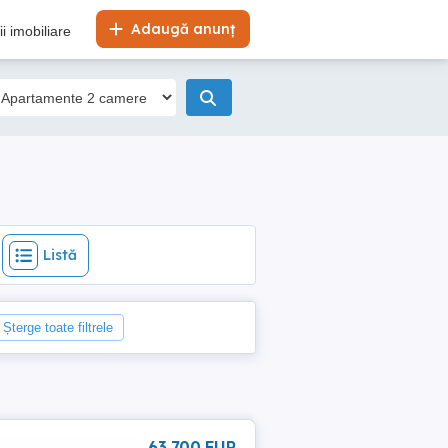
Listă
Adaugă anunț
i imobiliare
Listă
Șterge toate filtrele
63 700 EUR