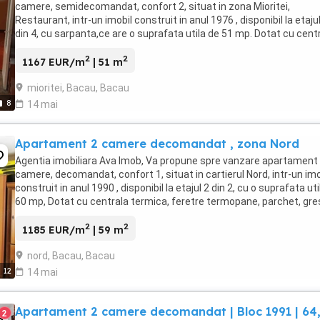
camere, semidecomandat, confort 2, situat in zona Mioritei,
Restaurant, intr-un imobil construit in anul 1976 , disponibil la etaju
din 4, cu sarpanta,ce are o suprafata utila de 51 mp. Dotat cu cent
termica, ferestre termopan,izolatie ...
2
2
1167 EUR/m
| 51 m
mioritei, Bacau, Bacau
8
14 mai
Apartament 2 camere decomandat , zona Nord
Agentia imobiliara Ava Imob, Va propune spre vanzare apartament
camere, decomandat, confort 1, situat in cartierul Nord, intr-un imo
construit in anul 1990 , disponibil la etajul 2 din 2, cu o suprafata uti
60 mp, Dotat cu centrala termica, feretre termopane, parchet, gre
si faianata, ...
2
2
1185 EUR/m
| 59 m
nord, Bacau, Bacau
12
14 mai
Apartament 2 camere decomandat | Bloc 1991 | 64
2