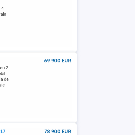
l 4
rala
69 900 EUR
 cu 2
bil
la de
sie
,17
78 900 EUR