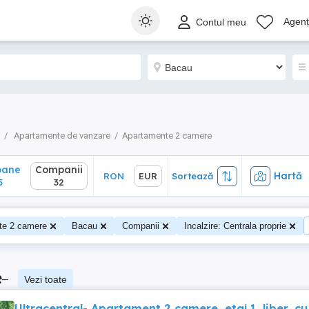
ane
Companii
Hartă
RON
EUR
Sortează
Agenți
Contul meu
32
Apartamente de vanzare
Apartamente 2 camere
oane
Companii
Hartă
RON
EUR
Sortează
5
32
te 2 camere
Bacau
Companii
Incalzire: Centrala proprie
e
–
Vezi toate
Ultracentral- Apartament 2 camere, etaj 1, liber, cu