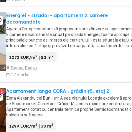
Energiei - stradal - apartament 2 camere
decomandate
Agenția Ostap Imobiliare vă propunem spre vânzare un apartamen
2 camere decomandate situat pe strada Energiei, foarte aproape 
principalele puncte de interes ale cartierului; - este situat la etajul 
într-un bloc cu 4 etaje și prevăzut cu șarpantă; - apartamentul est
situat pe mijlocul blocului ...
2
2
1072 EUR/m
| 50 m
Bacau, Bacau
10
27 martie
Apartament langa CORA , grădiniță, etaj 2
2
Zona Alexandru cel Bun - str Aleea Visinului Locație excelentă apr
de Supermarket Carrefour, Grădiniță, acces rapid spre centrul orașu
Apartament dotat cu centrala termica proprie Semidecomandat c
balcon la sufragerie.
2
2
1299 EUR/m
| 38 m