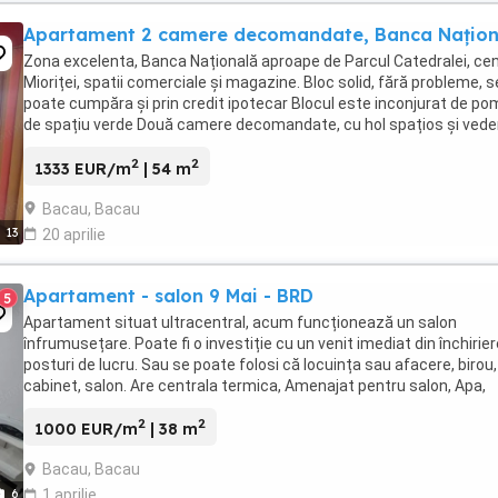
Apartament 2 camere decomandate, Banca Națion
Zona excelenta, Banca Națională aproape de Parcul Catedralei, cen
Mioriței, spatii comerciale și magazine. Bloc solid, fără probleme, s
poate cumpăra și prin credit ipotecar Blocul este inconjurat de pom
de spațiu verde Două camere decomandate, cu hol spațios și vede
pe două părți (N-S), ...
2
2
1333 EUR/m
| 54 m
Bacau, Bacau
13
20 aprilie
Apartament - salon 9 Mai - BRD
5
Apartament situat ultracentral, acum funcționează un salon
înfrumusețare. Poate fi o investiție cu un venit imediat din închirier
posturi de lucru. Sau se poate folosi că locuința sau afacere, birou,
cabinet, salon. Are centrala termica, Amenajat pentru salon, Apa,
canalizare separat.
2
2
1000 EUR/m
| 38 m
Bacau, Bacau
6
1 aprilie