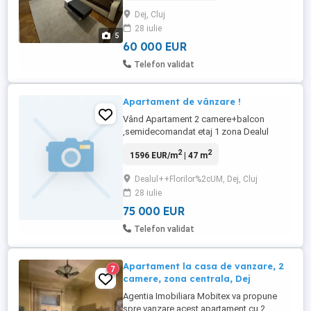
nouă. Deține boxa la subsol înscrisă în CF
Dej, Cluj
În prezent este închiriat.
28 iulie
5
60 000 EUR
Telefon validat
Apartament de vânzare !
Vând Apartament 2 camere+balcon
,semidecomandat etaj 1 zona Dealul
Florilor UM ,Dej județul Cluj! Apartamentul
2
2
1596 EUR/m
| 47 m
dispune de 1 dormitor ,1 living (cu ieșire
pe balcon) ,baie,bucătărie!Instalatie
Dealul++Florilor%2cUM, Dej, Cluj
electrică noua! Mobilat și utilat! Pentru mai
28 iulie
multe detalii și poze vă aștept în privat pe
Whatssap sau la tel: ...
75 000 EUR
Telefon validat
Apartament la casa de vanzare, 2
7
camere, zona centrala, Dej
Agentia Imobiliara Mobitex va propune
spre vanzare acest apartament cu 2