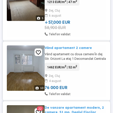
2
2
1213 EUR/m
| 47 m
bloc I1 ap.9 et.2. Pentru mai multe
informatii sunati la .
Dej, Cluj
6 august
5
57,000 EUR
58,900 EUR
Telefon validat
Vând apartament 2 camere
Vând apartament cu doua camere În dej
Str. Orizont La etaj 1 Decomandat Centrala
termica Izolat termic exterior Confort 1
2
2
1462 EUR/m
| 52 m
Compus din. 2 camere Bucătărie Baie Hol
Debara Dresing Balcon Suprafața 52 mp.
Dej, Cluj
Det. La tel
4 august
76 000 EUR
10
Telefon validat
De vanzare apartament modern, 2
22
camere, 51 mp, Dealul Florilor