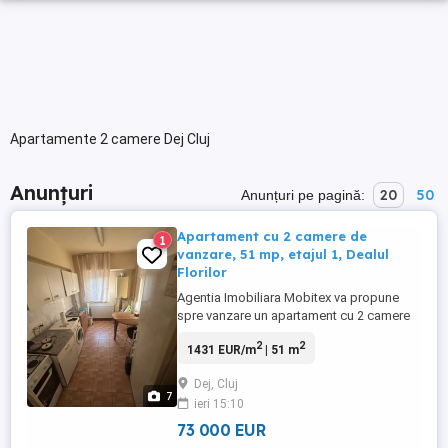
Apartamente 2 camere Dej Cluj
Anunțuri
20
50
Anunțuri pe pagină:
Apartament cu 2 camere de
1
vanzare, 51 mp, etajul 1, Dealul
Florilor
Agentia Imobiliara Mobitex va propune
spre vanzare un apartament cu 2 camere
decomandat, situat in Dej, cart. Dealul
2
2
1431 EUR/m
| 51 m
Florilor. Apartamentul cu suprafata utila de
51 mp se afla la etajul 1 si este
Dej, Cluj
compartimentat astfel: - 2 camere - 1
7
ieri 15:10
bucatarie - 1 baie - 1 hol - 1 debara - 1
camara de alimente - 1 balcon Confortul ...
73 000 EUR