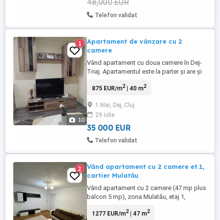
48,000 EUR
Telefon validat
Apartament de vânzare cu 2
1
camere
Vând apartament cu doua camere în Dej-
Triaj. Apartamentul este la parter și are și
o frumoasa grădină proprie. Este compus
2
2
875 EUR/m
| 40 m
din doua camere,bucătărie,baie si hol.
Este renovat ,mobilat complet și echipat
1 Mai, Dej, Cluj
cu electrocasnice.
29 iulie
10
35 000 EUR
Telefon validat
Vând apartament cu 2 camere et.1,
2
cartier Mulatău
Vând apartament cu 2 camere (47 mp plus
balcon 5 mp), zona Mulatău, etaj 1,
compus din bucătărie cu cămară, living,
2
2
1277 EUR/m
| 47 m
dormitor, baie,hol și balcon. Centrală