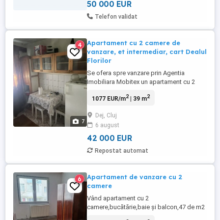
50 000 EUR
Telefon validat
Apartament cu 2 camere de
4
vanzare, et intermediar, cart Dealul
Florilor
Se ofera spre vanzare prin Agentia
Imobiliara Mobitex un apartament cu 2
camere, situat in cartierul Dealul Florilor.
2
2
1077 EUR/m
| 39 m
Are o suprafata utila de 38.4 mp, este
amplasat la etajul 2 al unui imobil construit
Dej, Cluj
pe 4 niveluri si are urmatoarea
7
6 august
compartimentare: - 1 hol de acces; - 2
camere; - 1 bucatarie; - 1 ...
42 000 EUR
Repostat automat
Apartament de vanzare cu 2
6
camere
Vând apartament cu 2
camere,bucătărie,baie și balcon,47 de m2
pe Dealul Florilor,Strada Pepineriei nr.3B