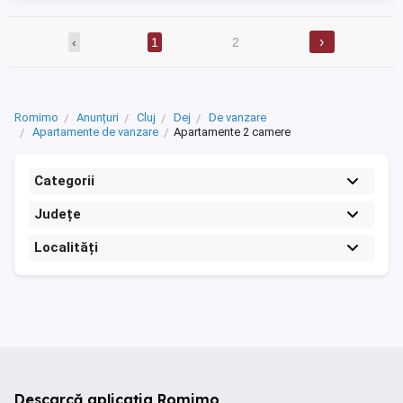
›
‹
1
2
Romimo
Anunțuri
Cluj
Dej
De vanzare
Apartamente de vanzare
Apartamente 2 camere
Categorii
Județe
Localități
Descarcă aplicația Romimo