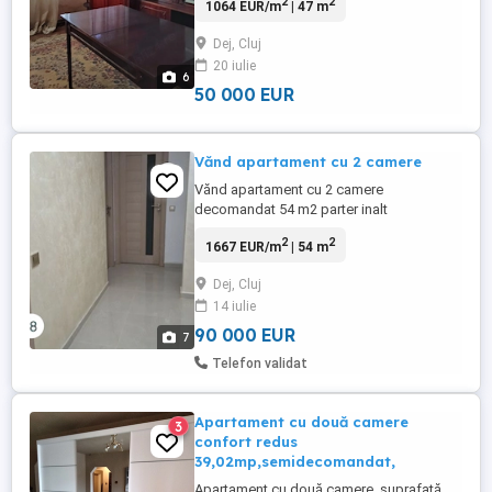
2
2
1064 EUR/m
| 47 m
Teodoroiu in orasul Dej. Locuinta se
desfasoara pe o suprafata utila de 47 mp.
Dej, Cluj
Apartamentul este compartimentat astfel:
20 iulie
2 camere, 1 bucatarie, 1 baie, 1 hol.
6
Apartamentul detine centrala ...
50 000 EUR
Vănd apartament cu 2 camere
Vănd apartament cu 2 camere
decomandat 54 m2 parter inalt
,renovat.Str.Ec.Teodoroiu.Doresc să fac și
2
2
1667 EUR/m
| 54 m
schimb cu garsonieră în Cluj ,suprafață să
fie minim 25 m2.
Dej, Cluj
14 iulie
90 000 EUR
7
Telefon validat
Apartament cu două camere
3
confort redus
39,02mp,semidecomandat,
Apartament cu două camere ,suprafață