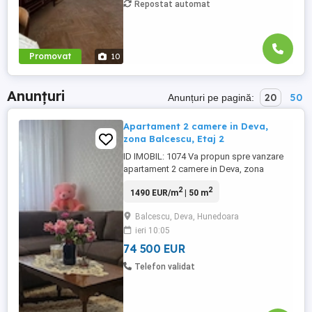
Repostat automat
Promovat
10
Anunțuri
20
50
Anunțuri pe pagină:
Apartament 2 camere in Deva,
zona Balcescu, Etaj 2
ID IMOBIL: 1074 Va propun spre vanzare
apartament 2 camere in Deva, zona
Balcescu Detalii imobil: etaj 2 in bloc de 4
2
2
1490 EUR/m
| 50 m
etaje intrari separate bloc de caramida pe
fiecare palier exista uscatorie balcon
Balcescu, Deva, Hunedoara
inchis in termopan vedere pe 2 parti baie
ieri 10:05
cu geam usa metalica usi interioare
schimbate ...
74 500 EUR
Telefon validat