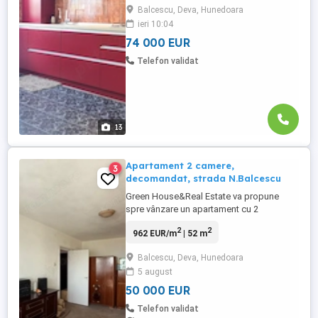
Balcescu, Deva, Hunedoara
catre Cetate) bloc din caramida SU 57 mp
ieri 10:04
bucatarie open space cu holul balcon
inchis ...
74 000 EUR
Telefon validat
13
Apartament 2 camere,
3
decomandat, strada N.Balcescu
Green House&Real Estate va propune
spre vânzare un apartament cu 2
camere,decomandat,situat la etajul 9,
2
2
962 EUR/m
| 52 m
strada Nicolae Balcescu . Detalii: -centrală
termică proprie -geamuri termopan -
Balcescu, Deva, Hunedoara
decomandat -balcon -mobilat și utilat -
5 august
suprafață 52 mp PREȚ: 50.000
Contacteaza-ne pentru mai multe detalii
50 000 EUR
sau ...
Telefon validat