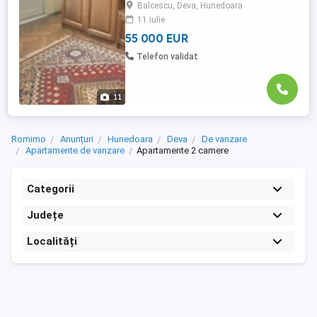
Balcescu, Deva, Hunedoara
000 euro negociabil. Tel: . Mai multe poze,
11 iulie
VIDEO si detalii pe sau la Agentia
Imobiliara Ovidiu Dev ...
55 000 EUR
Telefon validat
11
Romimo
Anunțuri
Hunedoara
Deva
De vanzare
Apartamente de vanzare
Apartamente 2 camere
Categorii
Județe
Localități