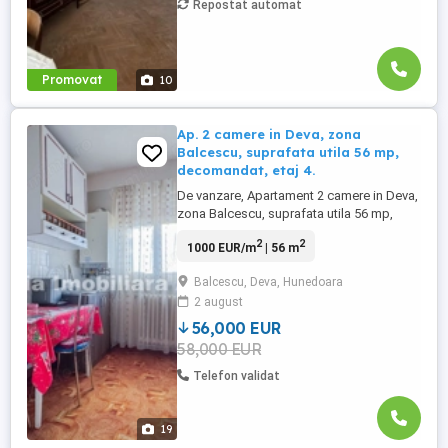
Repostat automat
Promovat
10
Ap. 2 camere in Deva, zona
Balcescu, suprafata utila 56 mp,
decomandat, etaj 4.
De vanzare, Apartament 2 camere in Deva,
zona Balcescu, suprafata utila 56 mp,
decomandat, etaj 4, bloc de caramida cu
2
2
1000 EUR/m
| 56 m
4 etaje, centrala termica, neamenajat,
mobilat si utilat clasic, parchet lemn in
Balcescu, Deva, Hunedoara
camere, usa metalica la intrare, lavabil,
2 august
interfon. Compartimentare: hol, bucatarie,
camara, living, ...
56,000 EUR
58,000 EUR
Telefon validat
19