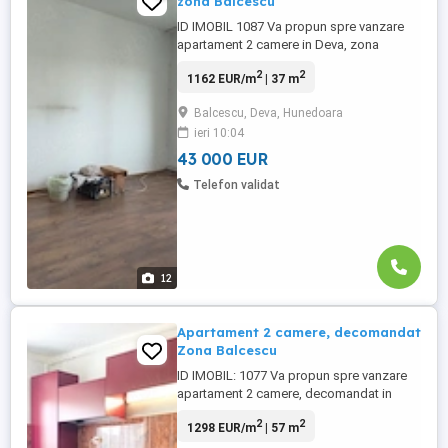
zona Balcescu
ID IMOBIL 1087 Va propun spre vanzare
apartament 2 camere in Deva, zona
Balcescu: Detalii imobil: etaj 3 in bloc de 4
2
2
1162 EUR/m
| 37 m
nivele SU 37 mp + 2 mp balconul izolat pe
interior la dormitor balcon deschis baie cu
Balcescu, Deva, Hunedoara
geam centrala termica pe gaz ferestre
ieri 10:04
termopan cu tamplarie PVC parchet,
gresie, ...
43 000 EUR
Telefon validat
12
Apartament 2 camere, decomandat
Zona Balcescu
ID IMOBIL: 1077 Va propun spre vanzare
apartament 2 camere, decomandat in
Deva, zona Balcescu Detalii imobil: etaj 4
2
2
1298 EUR/m
| 57 m
in bloc de 4 nivele bloc acoperit cu pod cu
tabla vedere pe 2 parti (catre bulevard si