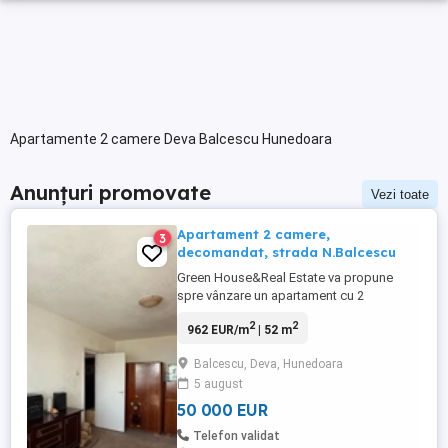
Apartamente 2 camere Deva Balcescu Hunedoara
Anunțuri promovate
Vezi toate
Apartament 2 camere,
3
decomandat, strada N.Balcescu
Green House&Real Estate va propune
spre vânzare un apartament cu 2
camere,decomandat,situat la etajul 9,
2
2
962 EUR/m
| 52 m
strada Nicolae Balcescu . Detalii: -centrală
termică proprie -geamuri termopan -
Balcescu, Deva, Hunedoara
decomandat -balcon -mobilat și utilat -
5 august
suprafață 52 mp PREȚ: 50.000
Contacteaza-ne pentru mai multe detalii
50 000 EUR
sau ...
Telefon validat