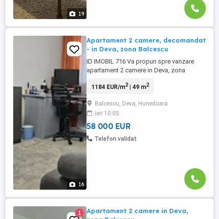
19
Apartament 2 camere, decomandat
- in Deva, zona Balcescu
ID IMOBIL 716 Va propun spre vanzare
apartament 2 camere in Deva, zona
Balcescu: Detalii imobil: bloc anvelopat
2
2
1184 EUR/m
| 49 m
exterior integral etaj 8 din 10, cu lift
decomandat 49 mp balcon inchis in
Balcescu, Deva, Hunedoara
termopan baie cu geam usa metalica la
ieri 10:05
intrare usi interioare schimbate ferestre
termopan cu tamplarie ...
58 000 EUR
Telefon validat
16
Apartament 2 camere in Deva,
1