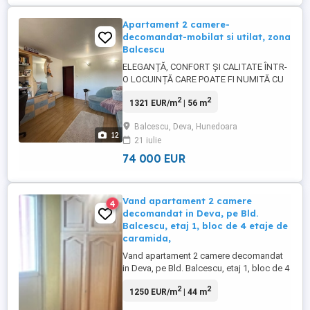
Apartament 2 camere-
decomandat-mobilat si utilat, zona
Balcescu
ELEGANȚĂ, CONFORT ȘI CALITATE ÎNTR-
O LOCUINȚĂ CARE POATE FI NUMITĂ CU
ADEVĂRAT ACASĂ Există locuințe care
2
2
1321 EUR/m
| 56 m
oferă doar spațiu și există locuințe care
oferă stare de bine. Acest apartament
Balcescu, Deva, Hunedoara
face parte din cea de-a doua categorie.
12
21 iulie
Green House&Real Estate va ofera spre
vânzare un apartament cu 2 camere, ...
74 000 EUR
Vand apartament 2 camere
4
decomandat in Deva, pe Bld.
Balcescu, etaj 1, bloc de 4 etaje de
caramida,
Vand apartament 2 camere decomandat
in Deva, pe Bld. Balcescu, etaj 1, bloc de 4
etaje de caramida, situat pe mijloc,
2
2
1250 EUR/m
| 44 m
suprafata utila 43.95 mp + balconul,
centrala termica, fara amenajari. Pret: 55