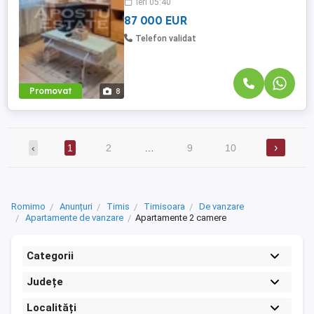
ieri 05:40
spatios - bucatarie mobilata cu loc de luat
masa si utilata ...
87 000 EUR
Telefon validat
Promovat
8
›
‹
1
2
…
9
10
Romimo
Anunțuri
Timis
Timisoara
De vanzare
Apartamente de vanzare
Apartamente 2 camere
Categorii
Județe
Localități