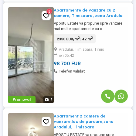
Apartamente de vanzare cu 2
5
camere, Timisoara, zona Aradului
Apostu Estate va propune spre vanzare
mai multe apartamente cu o
compartimentare deosebita, situate in
2
2
2350 EUR/m
| 42 m
Timisoara, zona Aradului – ideale atat
pentru locuinta, cat si pentru lucru de
Aradului, Timisoara, Timis
acasa. Locuintele dispun de: hol de acces
ieri 05:42
generos; baie luminoasa, cu fereastra;
bucatarie separata; zona de tip living ...
98 700 EUR
Telefon validat
Promovat
7
Apartament 2 camere de
vanzare,loc de parcare,zona
Aradului, Timisoara
APOSTU ESTATE va propune spre