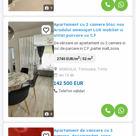
9
Apartament cu 2 camere bloc nou
Aradului amenajat LUX mobilat si
utilat parcare cu C.F
De vânzare un apartament cu 2 camere si
loc de parcare in C.F.,parter inalt,zona
Aradului,in cadrul unui bloc nou,construit
2
2
2740 EUR/m
| 52 m
in 2022,din caramida si izolat termic,cu
suprafata utila de 52 mp,la care se aduga
ARADULUI, Timisoara, Timis
balconul.Ansamblul rezidential PREMIUM
ieri 10:46
este situat intr-o zona extrem de linistita.
Apartamentul ...
142 500 EUR
Telefon validat
6
Apartament de vanzare cu 2
camere, decomandat, zona