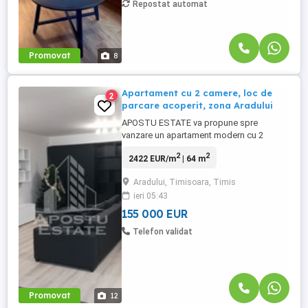
Repostat automat
Promovat
8
Apartament cu 2 camere, loc de
2
parcare acoperit, zona Aradului
APOSTU ESTATE va propune spre
vanzare un apartament modern cu 2
camere, open space, confort 1 sporit, la
2
2
2422 EUR/m
| 64 m
etajul 1/5, zona Calea Aradului Imobilul se
intinde pe o suprafata utila de 64mp si
Aradului, Timisoara, Timis
este compartimentat astfel: - hol de acces
ieri 05:43
- living - dormitor - bucatarie - baie - 1
balcon deschis de 8mp Confortul ...
155 000 EUR
Telefon validat
Promovat
12