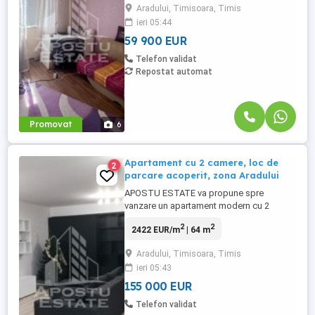
Aradului, Timisoara, Timis
format din doua garsoniere unite si este
ieri 05:44
compartimentat astfel: - Hol de acces -
Bucatarie - Baie ...
59 900 EUR
Telefon validat
Repostat automat
Promovat
6
Apartament cu 2 camere, loc de
2
parcare acoperit, zona Aradului
APOSTU ESTATE va propune spre
vanzare un apartament modern cu 2
camere, open space, confort 1 sporit, la
2
2
2422 EUR/m
| 64 m
etajul 1/5, zona Calea Aradului Imobilul se
intinde pe o suprafata utila de 64mp si
Aradului, Timisoara, Timis
este compartimentat astfel: - hol de acces
ieri 05:43
- living - dormitor - bucatarie - baie - 1
balcon deschis de 8mp Confortul ...
155 000 EUR
Telefon validat