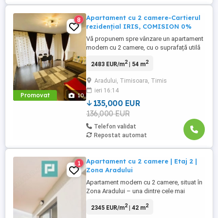
Apartament cu 2 camere-Cartierul
8
rezidențial IRIS, COMISION 0%
Vă propunem spre vânzare un apartament
modern cu 2 camere, cu o suprafață utilă
de 54,37 mp, situat într-un complex
2
2
2483 EUR/m
| 54 m
rezidențial apreciat Cartierul Iris, în zona
Aradului Torontalului. Etaj 5 din 8, într-un
Aradului, Timisoara, Timis
imobil modern, dotat cu 2 lifturi,
ieri 16:14
monitorizare video 24din24 și acces
Promovat
10
securizat. ...
135,000 EUR
136,000 EUR
Telefon validat
Repostat automat
Apartament cu 2 camere | Etaj 2 |
1
Zona Aradului
Apartament modern cu 2 camere, situat în
Zona Aradului – una dintre cele mai
dinamice și căutate zone din Timișoara. ~
2
2
2345 EUR/m
| 42 m
Proprietatea este amplasată într-un imobil
nou (2025) și se remarcă printr-o