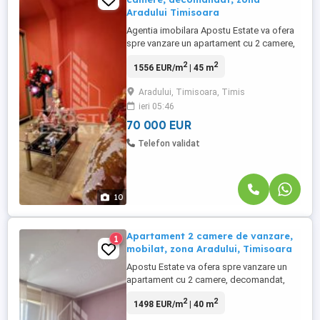
Aradului Timisoara
Agentia imobilara Apostu Estate va ofera
spre vanzare un apartament cu 2 camere,
open space, cu balcon inchis, situat in
2
2
1556 EUR/m
| 45 m
Timis, Timisoara, zona Aradului. Zona
buna, cu numeroase puncte de interes in
Aradului, Timisoara, Timis
apropiere. Incalzirea se realizeaza prin
ieri 05:46
intermediul centralei proprii, incalzire in
pardoseala. Apartamentul ...
70 000 EUR
Telefon validat
10
Apartament 2 camere de vanzare,
1
mobilat, zona Aradului, Timisoara
Apostu Estate va ofera spre vanzare un
apartament cu 2 camere, decomandat,
situat la etajul 4/4 intr-un bloc din zona
2
2
1498 EUR/m
| 40 m
Aradului, la doar 6 minute de Iulius Mall cu
masina. Apartamentul are 40mp, este