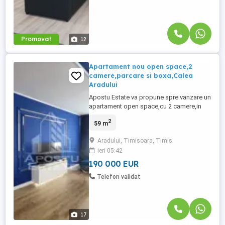
Promovat
12
Apartament nou open space,2
camere,parcare si boxa,Calea
Aradului
Apostu Estate va propune spre vanzare un
apartament open space,cu 2 camere,in
Calea Aradului. Apartamentul este
2
59 m
disponibil la etajul 1,intr-un ansamblu
rezidential premium si se desfasoara pe o
Aradului, Timisoara, Timis
suprafata utila de 59 mp.
ieri 05:42
Compartimentare: -hol acces spatios. -
dormitor. -baie mare cu cada si geam. -
190 000 EUR
living ...
Telefon validat
17