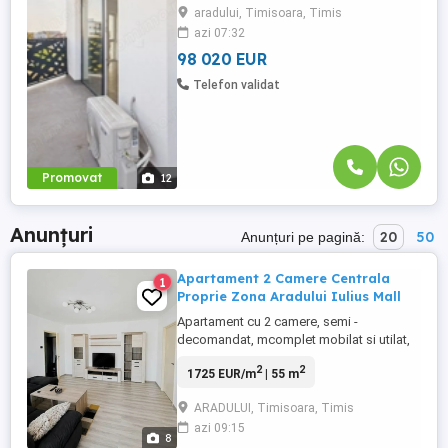
aradului, Timisoara, Timis
compartimentare eficientă, finisaje de
azi 07:32
actualitate și confort sporit. ~ Este
alegerea ideală atât pentru ...
98 020 EUR
Telefon validat
Promovat
12
Anunțuri
20
50
Anunțuri pe pagină:
Apartament 2 Camere Centrala
1
Proprie Zona Aradului Iulius Mall
Apartament cu 2 camere, semi -
decomandat, mcomplet mobilat si utilat,
centrala proprie, aer conditionat nou, su:
2
2
1725 EUR/m
| 55 m
55 mp, etajul 4 din 5 bloc anvelopat
termic. Compartimentare practică:
ARADULUI, Timisoara, Timis
bucătărie mare pătrată, cămară cu rafturi,
azi 09:15
baie cu geam, balcon închis și 2 camere
8
spațioase. Se vinde complet mobilat ...