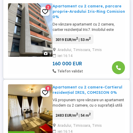
Apartament cu 2 camere, parcare
2
proprie-Aradului Iris-Ring Comision
0%
De vânzare apartament cu 2 camere,
cartier rezidențial Iris7. Imobilul este
construit în 2018, cu 2 lifturi moderne, loc
2
2
3019 EUR/m
| 53 m
de joacă pentru copii, supraveghere video
non stop. Apartamentul este situat la
Aradului, Timisoara, Timis
etajul 6din8 și este compus din: Hol acces
9
ieri 16:14
intrare. Baie cu geam. Dormitor. Living cu
bucătărie open ...
160 000 EUR
Telefon validat
Apartament cu 2 camere-Cartierul
8
rezidențial IRIS, COMISION 0%
Vă propunem spre vânzare un apartament
modern cu 2 camere, cu o suprafață utilă
de 54,37 mp, situat într-un complex
2
2
2483 EUR/m
| 54 m
rezidențial apreciat Cartierul Iris, în zona
Aradului Torontalului. Etaj 5 din 8, într-un
Aradului, Timisoara, Timis
imobil modern, dotat cu 2 lifturi,
ieri 16:14
monitorizare video 24din24 și acces