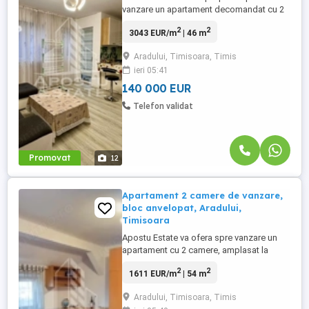
vanzare un apartament decomandat cu 2
camere, situat la etajul 1/7, in zona
2
2
3043 EUR/m
| 46 m
Aradului din Timisoara jud.Timis. Blocul
dispune de doua lifturi pe casa scarii si
Aradului, Timisoara, Timis
este ideal atat pentru locuit cat si pentru
ieri 05:41
investitie avand si incadrare SAD.
Apartamentul dispune de o suprafata ...
140 000 EUR
Telefon validat
Promovat
12
Apartament 2 camere de vanzare,
bloc anvelopat, Aradului,
Timisoara
Apostu Estate va ofera spre vanzare un
apartament cu 2 camere, amplasat la
etajul 5 din 5 al unui bloc izolat exterior,
2
2
1611 EUR/m
| 54 m
situat in zona Calea Aradului Apartamentul
are o suprafata utila de 54 mp, fiind
Aradului, Timisoara, Timis
compartimentat astfel: - hol acces - living