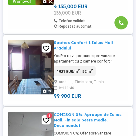
Promovat
10
securizat. ...
135,000 EUR
136,000 EUR
Telefon validat
Repostat automat
Spatios Confort 1 Iuluis Mall
Aradului
YouPro.ro va propune spre vanzare
apartament cu 2 camere confort 1
spatios, situat in zona Aradului din
2
2
1921 EUR/m
| 52 m
Timisoara la 10 minute de Iulius Mall.
Apartamentul dispune de centrala proprie
aradului, Timisoara, Timis
pe gaz metan, clima, termopane, usa
ieri 11:46
metalica la intrare, usi interioare noi,
20
mobilat, utilat. Apartamentul este
99 900 EUR
pozitionat ...
COMISON 0%. Aproape de Iulius
1
Mall. Finisaje peste medie.
Decomandat
COMISION 0%; Ofer spre vanzare