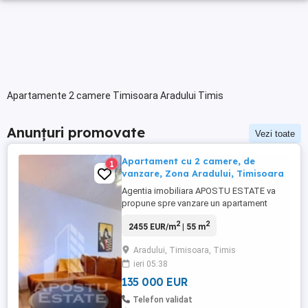
Apartamente 2 camere Timisoara Aradului Timis
Anunțuri promovate
Vezi toate
Apartament cu 2 camere, de
1
vanzare, Zona Aradului, Timisoara
Agentia imobiliara APOSTU ESTATE va
propune spre vanzare un apartament
modern cu 2 camere, situat la etajul 8/9, in
2
2
2455 EUR/m
| 55 m
zona de Nord a orasului, zona Aradului,
Timisoara, judetul Timis, una dintre cele
Aradului, Timisoara, Timis
mai dinamice si cautate zone rezidentiale
ieri 05:38
ale orasului. Locuinta are o suprafata utila
de 54,4 mp. Compartimentare ...
135 000 EUR
Telefon validat