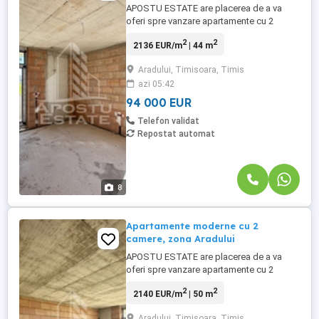
APOSTU ESTATE are placerea de a va
oferi spre vanzare apartamente cu 2
camere, cu suprafete cuprinse intre 44 si
2
2
2136 EUR/m
| 44 m
64 mp utili + terasa, situate intr-un
complex rezidential modern din zona
Aradului, Timisoara, Timis
Aradului – nordul Timisoarei.
azi 05:42
Apartamentele se predau la cheie, finisate
cu materiale de calitate superioara.
94 000 EUR
Aditional, ...
Telefon validat
Repostat automat
8
Apartamente moderne cu 2
camere, zona Aradului
APOSTU ESTATE are placerea de a va
oferi spre vanzare apartamente cu 2
camere, cu suprafete cuprinse intre 44 si
2
2
2140 EUR/m
| 50 m
64 mp utili + terasa, situate intr-un
complex rezidential modern din zona
Aradului, Timisoara, Timis