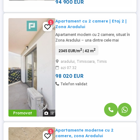
94 900 EUR
Apartament cu 2 camere | Etaj 2 |
1
Zona Aradului
Apartament modern cu 2 camere, situat în
Zona Aradului – una dintre cele mai
dinamice și căutate zone din Timișoara. ~
2
2
2345 EUR/m
| 42 m
Proprietatea este amplasată într-un imobil
nou (2025) și se remarcă printr-o
aradului, Timisoara, Timis
compartimentare eficientă, finisaje de
azi 07:32
actualitate și confort sporit. ~ Este
alegerea ideală atât pentru ...
98 020 EUR
Telefon validat
Promovat
12
Apartamente moderne cu 2
1
camere, zona Aradului