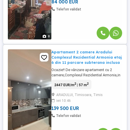
84 000 EUR
Telefon validat
8
Apartament 2 camere Aradului
Complexul Rezidential Armonia etaj
6 din 11 parcare subterana inclusa
Ocazie!! De vânzare apartament cu 2
camere,Complexul Rezidential Armonia,in
cadrul unui bloc construit in 2020,la etajul
2
2
2447 EUR/m
| 57 m
6 din 11 etaje,cu o suprafata utila de
57.45mp utili și balcon de 7mp avand loc
ARADULUI, Timisoara, Timis
de parcare subteran, complet acoperit
ieri 10:46
inclus în preț. Accesul în parcare se face
pe bază de telecomandă ...
139 500 EUR
Telefon validat