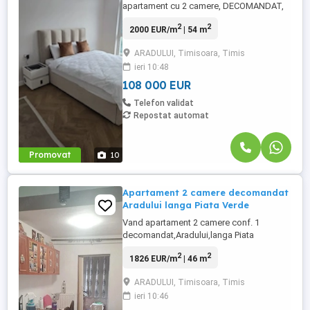
apartament cu 2 camere, DECOMANDAT,
54 mp utili + TERASA, intr-un complex
2
2
2000 EUR/m
| 54 m
rezidential nou, in zona Aradului, pozitie
excelenta, aproape de mijloace de
ARADULUI, Timisoara, Timis
transport in comun, magazine, scoli.
ieri 10:48
Incalzire in pardoseala, cu termostate
individuale, aparat de aer conditionat.
108 000 EUR
Finisaje ...
Telefon validat
Repostat automat
Promovat
10
Apartament 2 camere decomandat
Aradului langa Piata Verde
Vand apartament 2 camere conf. 1
decomandat,Aradului,langa Piata
Verde,46mp la etaj 4 cu acoperis tigla.
2
2
1826 EUR/m
| 46 m
Compartimentare: Hol,Bucatarie,,balcon
inchis,dormitor,sufragerie si baie. Imobilul
ARADULUI, Timisoara, Timis
tamplarie termopan integral, gresie faianta
ieri 10:46
parchet laminat si usa metalica la intrare
.Exista posibilitatea montarii ...