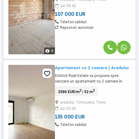
Aradului – nordul Timisoarei.
azi 05:42
Apartamentele se predau la cheie, finisate
cu materiale de calitate superioara.
107 000 EUR
Aditional, ...
Telefon validat
Repostat automat
8
Apartament cu 2 camere | Aradului
District Real Estate va propune spre
vanzare un apartament cu 2 camere în
Zona Aradului, situat la etajul 1 al unui bloc
2
2
2586 EUR/m
| 52 m
cu 3 etaje, in apropiere Iulius Town avand
acces rapid la mijloacele de transport in
aradului, Timisoara, Timis
comun. Apartamentul se desfasoara pe o
azi 03:43
suprafata utila de 52.2mp.
Compartimentarea se prezinta ...
135 000 EUR
Telefon validat