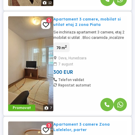
12
Apartament 3 camere, mobilat si
3
utilat etaj 2 zona Piata
Se inchiriaza apartament 3 camere, etaj 2
mobilat si utilat . Bloc caramida ,incalzire
cu centrala termica, geamuri termopan. Se
2
70 m
poate ocupa imediat
Deva, Hunedoara
7 august
300 EUR
Telefon validat
Repostat automat
Promovat
7
Apartament 3 camere Zona
3
Lalelelor, parter