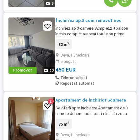
8
Închiriez ap.3 cam renovat nou
închiriez ap 3 camere 82mp et.2 +balcon
închis complet renovat totul nou prima
închiriere,zona licee Deva, disponibil de la
2
82 m
1 septembrie pe perioadă lungă, 450
+garanție. Fără animale,mai multe detalii și
Deva, Hunedoara
poze lăsați msj. Nu sunt agenție.
5 august
450 EUR
Promovat
10
Telefon validat
Repostat automat
Apartament de închiriat 3camere
2
Se oferă spre închiriere Apartament de 3
camere decomandat parter înalt în zona
Dorobanți! Mai multe detalii la telefon
2
75 m
Deva, Hunedoara