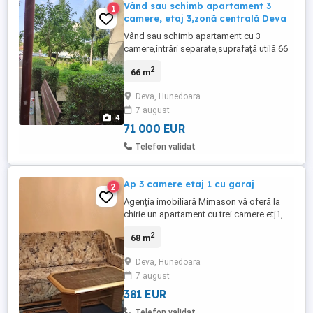
Vând sau schimb apartament 3
1
camere, etaj 3,zonă centrală Deva
Vând sau schimb apartament cu 3
camere,intrări separate,suprafață utilă 66
mp plus balcon mare.Bloc de
2
66 m
cărămidă,etaj 3 din 4.Zonă centrală, Aleea
Constructorilor.Neamenajat.Accept și
Deva, Hunedoara
schimb cu apartament cu două
7 august
camere,zonă centrală, etaj intermediar.Mai
4
multe detalii la nr zero șapte patru opt opt
71 000 EUR
unu ...
Telefon validat
Ap 3 camere etaj 1 cu garaj
2
Agenția imobiliară Mimason vă oferă la
chirie un apartament cu trei camere etj1,
complet mobilat și utilat,2 băi,balcon,
2
68 m
garaj in baterie de garaje,aproape de
judecătorie,tribunal,
Deva, Hunedoara
finanțe,parc,scoala,liceu, piața.Se poate
7 august
ocupa din 01.07.2026.Se solicită garanție
plus comision agenție.
381 EUR
Telefon validat