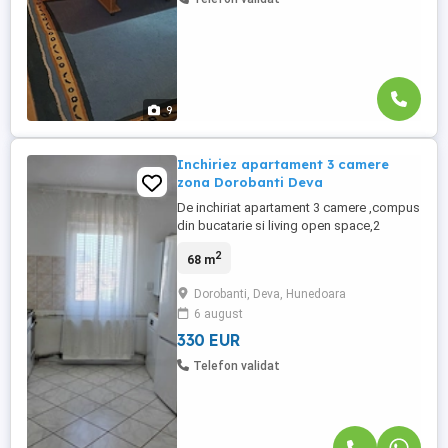
9
Inchiriez apartament 3 camere
zona Dorobanti Deva
De inchiriat apartament 3 camere ,compus
din bucatarie si living open space,2
dormitoare,ambele cu balcoane inchise,1
2
68 m
baie,mobilat și utilat complet(inclusiv
masină de spalat vase,situat in cartier
Dorobanti, Deva, Hunedoara
Dorobanți Deva.
6 august
330 EUR
Telefon validat