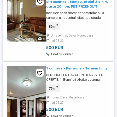
ultracentral, 80mpu, etajul 2 din 4,
garaj 20mpu, PET FRIENDLY!
Inchiriez apartament decomandat cu 3
camere, ultracentral, situat pe strada
Mihail Kogalniceanu in bloc cu o singura
2
80 m
scara, 2 apartamente pe nivel, suprafata
de 80mp utili + balcon de 5mp, etaj 2 din
Ultracentral, Deva, Hunedoara
4, izolat termic, vedere pe doua parti,
8
ieri 08:23
renovat la finele anului 2024, mobilat si
utilat, cu garaj de ...
500 EUR
Telefon validat
3 camere - Pensiune - Termen lung
BENEFICII PENTRU CLIENTII ACESTEI
OFERTE: 1. Beneficii oferite de zona: -
Apartamentul este sitatu pe Strada Horea,
2
75 m
o strada linistita si curata. 2. Beneficii
tehnice ale ofertei: - Etaj 3 din 4. - Loc de
horea, Deva, Hunedoara
parcare. - Aer conditionat, balcon si baie
ieri 05:27
in fiecare dormitor. - Acces in curte. -
Bucatarie ...
500 EUR
Telefon validat