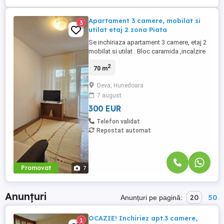
Apartament 3 camere, mobilat si
3
utilat etaj 2 zona Piata
Se inchiriaza apartament 3 camere, etaj 2
mobilat si utilat . Bloc caramida ,incalzire
cu centrala termica, geamuri termopan. Se
2
70 m
poate ocupa imediat
Deva, Hunedoara
7 august
300 EUR
Telefon validat
Repostat automat
Promovat
7
Anunțuri
20
50
Anunțuri pe pagină:
OCAZIE! Inchiriez apt.3 camere,
1