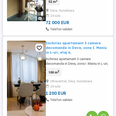
2
52 m
centrala termica, 52 mp,usa metalica,
parchet laminat. bloc de caramida.
Deva, Hunedoara
Ocupabil imediat! Pret 72.000 eur
24 iulie
1
72 000 EUR
Telefon validat
Inchiriez apartament 3 camere
decomanda in Deva, zona I. Maniu
in L-uri, etaj 6,
Inchiriez apartament 3 camere
decomanda in Deva, zona I. Maniu in L-uri,
etaj 6, bloc de 7 etaje, suprafata utila
2
100 m
aproximativ 100 mp + boxa, amenajat cu:
usa metalica, usi interioare noi, centrala
Ultracentral, Deva, Hunedoara
termica, instalatie de aer conditionat,
24 iulie
instalatii sanitare, electrica si termice noi,
gresie, faianta, ...
1 200 EUR
Telefon validat