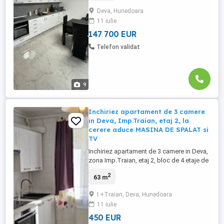
suprafata utila de 89 mp, suprafata totala
Deva, Hunedoara
118mp. Apartamentul a fost renovat
11 iulie
complet in Decembrie 2022 cu finisaje de
calitate. Este mobilat si utilat complet ...
147 700 EUR
Telefon validat
9
Inchiriez apartament de 3 camere
in Deva, Imp.Traian, etaj 2, la
cerere aduce MASINA DE SPALAT si
TV
Inchiriez apartament de 3 camere in Deva,
zona Imp.Traian, etaj 2, bloc de 4 etaje de
caramida izolat exterior si reabilitat recent,
2
63 m
suprafata utila 63 mp + 2 balcoane, o
baie, usa metalica, centrala termica,
I.+Traian, Deva, Hunedoara
tamplarie PVC cu geam termopan tripan,
11 iulie
instalatie de aer conditionat, parchet,
gresie, faianta, ...
450 EUR