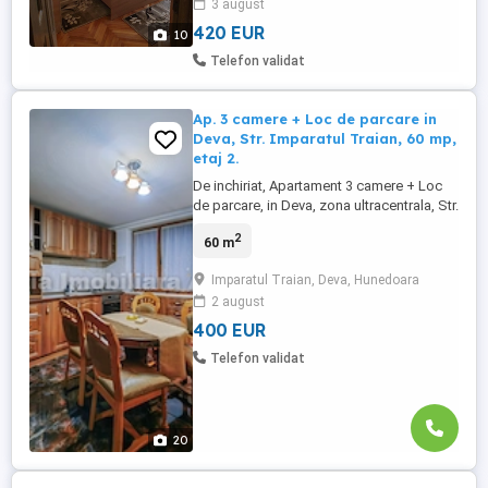
3 august
420 EUR
10
Telefon validat
Ap. 3 camere + Loc de parcare in
Deva, Str. Imparatul Traian, 60 mp,
etaj 2.
De inchiriat, Apartament 3 camere + Loc
de parcare, in Deva, zona ultracentrala, Str.
Imparatul Traian, 60 mp,
2
60 m
semidecomandat, etaj 2, bloc de
caramida cu 4 etaje, calduros, situat pe
Imparatul Traian, Deva, Hunedoara
mijlocul blocului, centrala termica,
2 august
semineu electric, aer conditionat, geamuri
termopan, incalzire in pardoseala peste ...
400 EUR
Telefon validat
20