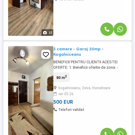
13
3 camere - Garaj 20mp -
Kogalniceanu
BENEFICII PENTRU CLIENTII ACESTEI
OFERTE: 1. Beneficii oferite de zona: -
Apartamentul se afla pe Mihail
2
80 m
Kogalniceanu. - Acces rapid catre
unicarm, cafenele, banci comerciale,
kogalniceanu, Deva, Hunedoara
supermarket, piata. 2. Beneficii tehnice ale
ieri 05:26
ofertei: - Apartamentul se afla la etajul 2
intr-un bloc de 4 etaje izolat interior ...
500 EUR
Telefon validat