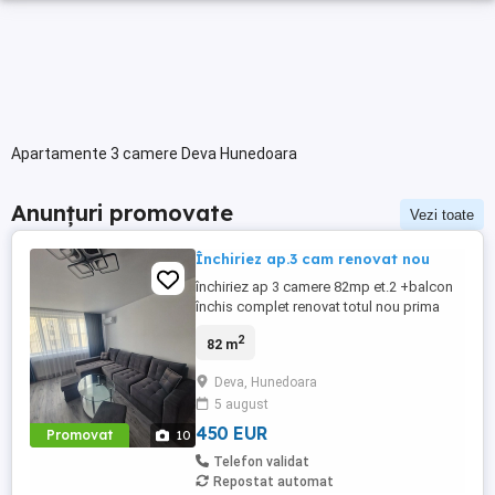
Apartamente 3 camere Deva Hunedoara
Anunțuri promovate
Vezi toate
Închiriez ap.3 cam renovat nou
închiriez ap 3 camere 82mp et.2 +balcon
închis complet renovat totul nou prima
închiriere,zona licee Deva, disponibil de la
2
82 m
1 septembrie pe perioadă lungă, 450
+garanție. Fără animale,mai multe detalii și
Deva, Hunedoara
poze lăsați msj. Nu sunt agenție.
5 august
450 EUR
Promovat
10
Telefon validat
Repostat automat