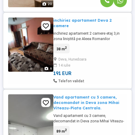
20
inchiriez apartament Deva 2
camere
inchiriez apartament 2 camere etaj 3,in
zona liniștită pe Aleea Romanilor
(modificat din 3 camere,bucatarie
2
38 m
mare+cămară), mobilat, utilat,centrală
termică, aer condiționat,frigider, mașină
Deva, Hunedoara
de spălat. pret 1000 lei
14 iulie
6
191 EUR
Telefon validat
Vand apartament cu 3 camere,
decomandat in Deva zona Mihai
Viteazu-Piata Centrala.
Vand apartament cu 3 camere,
decomandat in Deva zona Mihai Viteazu-
Piata Centrala. Situat intr-un imobil
2
89 m
rezidential 2010 la etajul 8 din 9 cu