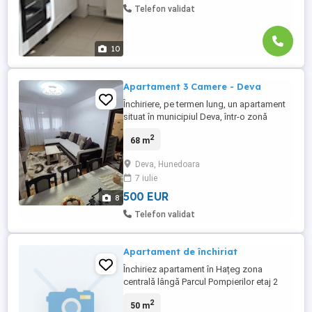
Telefon validat
10
Apartament 3 Camere - Deva
Închiriere, pe termen lung, un apartament
situat în municipiul Deva, într-o zonă
centrală, pe Bulevardul Iuliu Maniu, în
2
68 m
imediata apropiere a Baroului de Avocați.
Apartamentul este amplasat la etajul 8 al
Deva, Hunedoara
unui imobil modern, prevăzut cu două
7 iulie
lifturi, și beneficiază de o
compartimentare decomandată.
500 EUR
8
Proprietatea ...
Telefon validat
Apartament de închiriat
Închiriez apartament în Hațeg zona
centrală lângă Parcul Pompierilor etaj 2
mobilat2 camere
2
50 m