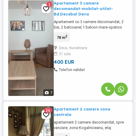
Apartament 3 camere
1
decomandat-mobilat-utilat-
Bd.Decebal Deva
Apartament cu 3 camere decomandat, 2
bai, 2 balcoane( 1 balcon mare-spatios
inchis cu termopan, 1 balcon deschis),
2
78 m
mobilat, utilat integral, etaj4 din 7, Bld.
Decebal Deva.
Deva, Hunedoara
31 iulie
400 EUR
Telefon validat
7
Apartament 2 camere zona
26
centrala
apartament 2 camere decomandat, spre
vanzare, zona Kogalniceanu, etaj
intermediar, balcon,boxa, termopane,