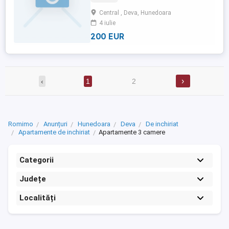
Central , Deva, Hunedoara
4 iulie
200 EUR
›
‹
1
2
Romimo
Anunțuri
Hunedoara
Deva
De inchiriat
Apartamente de inchiriat
Apartamente 3 camere
Categorii
Județe
Localități