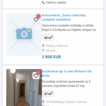
Telefon validat
Garsoniera, Zona Centrala,
1
complet mobilata
Garsoniera complet mobilata si utilata
Etajul 3 4 Echipata cu frigider, aragaz cu
cuptor, masina de spalat rufe si televizor
2
40 m
Zona linistita
Ploiesti, Prahova
20 iulie
2 800 EUR
Inchiriere ap 3 cam Ploiesti Gh
1
Doja
Proprietar, inchiriez apartament cu 3
camere, suprafata totala 67 mp,
decomandat, etaj 5 din 8, str. Gh. Doja -
2
67 m
Piata Mihai Viteazul. Apartamentul este
amenajat, renovat recent, mobilat si utilat.
Gh%252bDoja, Ploiesti, Prahova
Dispune de centrala termica. Este liber si