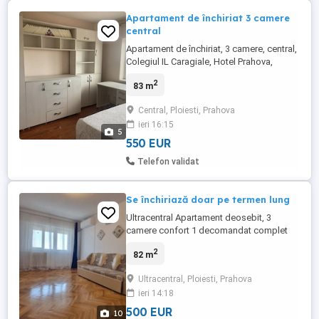
Apartament de închiriat 3 camere
central
Apartament de închiriat, 3 camere, central,
Colegiul IL Caragiale, Hotel Prahova,
suprafață utilă 83 m 2, 3 balcoane, 2 băi,
2
83 m
vedere față-spate, panoramic, în renovare,
prima inchiriere, disponibil începând cu 1
Central, Ploiesti, Prahova
septembrie.
ieri 16:15
5
550 EUR
Telefon validat
Se închiriază doar pe termen lung
Ultracentral Apartament deosebit, 3
camere confort 1 decomandat complet
mobilat și utilat 2 băi, 2 aparate aer
2
82 m
condiționat, ușă exterior metalică, usi
interior lemn, geam termopan balcon, et 5
Ultracentral, Ploiesti, Prahova
5 cu lift, în apropiere de supermaketuri,
ieri 14:18
piata, farmacie, restaurante, mijloace de
transport în comun. Se ...
500 EUR
10