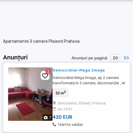
Apartamente 3 camere Ploiesti Prahova
Anunțuri
20
50
Anunțuri pe pagină:
Democratiei-Mega Image
1
Democratiei-Mega Image, ap 2 camere
transformate in 3 camere, decomandat , et
4 4 , an 1987, fara probleme plafon,
2
52 m
complet mobilat si utilat modern.
Vecinatati: Mega Image, Macelaria Pion,
Democratiei, Ploiesti, Prahova
gradinite, scoli, afterschool in zona, 200m
ieri 18:07
bulevard, 700 m centru si gara de sud
Chirie 420 euro+ garantie ...
420 EUR
7
Telefon validat