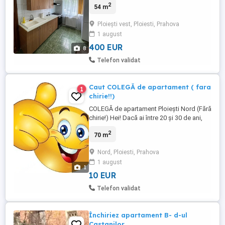
2
54 m
inchisa), centrală proprie noua, mobilat si
utilat complet, etaj 1 din 4. Aragaz cu
Ploiești vest, Ploiesti, Prahova
cuptor electric incorporat, hota, cuptor cu
1 august
microunde, combina frigorifica, mașina de
spălat rufe, televizoare ...
400 EUR
8
Telefon validat
Caut COLEGĂ de apartament ( fara
1
chirie!!)
COLEGĂ de apartament Ploiești Nord (Fără
chirie!) Hei! Dacă ai între 20 și 30 de ani,
ești single și cauți un safe space super
2
70 m
cozy în Ploiești, this is for you. Despre
mine Am 29 de ani, sunt o persoană
Nord, Ploiesti, Prahova
activă, pasionată de sport și destul de
1 august
organizată (clean vibes only). Am un job
1
stabil, mașină ...
10 EUR
Telefon validat
Închiriez apartament B- d-ul
Castanilor