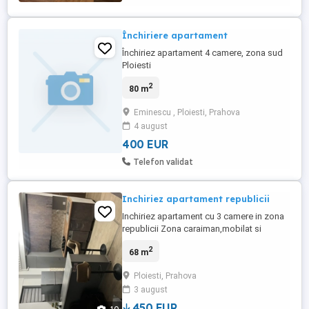
Închiriere apartament
Închiriez apartament 4 camere, zona sud
Ploiesti
2
80 m
Eminescu , Ploiesti, Prahova
4 august
400 EUR
Telefon validat
Inchiriez apartament republicii
Inchiriez apartament cu 3 camere in zona
republicii Zona caraiman,mobilat si
utilat,detine centrala proprie,ap este situat
2
68 m
la parter(parter inalt) Bloc finalizat 2022 Se
poate inchiria si cu destinatie comerciala
Ploiesti, Prahova
salon ect Se percepe o luna chirie plus o
3 august
luna garantie
450 EUR