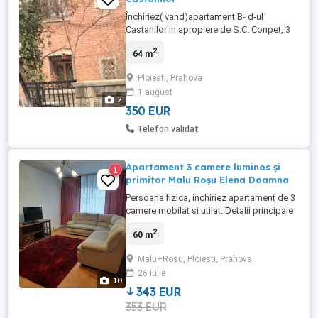
Închiriez( vand)apartament B- d-ul
Castanilor in apropiere de S.C. Conpet, 3
camere si dependinte, mobilat și utilat
2
64 m
complet.
Ploiesti, Prahova
1 august
2
350 EUR
Telefon validat
Apartament 3 camere luminos și
1
primitor Malu Roșu Elena Doamna
Persoana fizica, inchiriez apartament de 3
camere mobilat si utilat. Detalii principale
Localizare: Zona Malu Roșu spre Elena
2
60 m
Doamna, etaj 3 din 4. Luminozitate:
Orientare spre Sud. Apartamentul
Malu+Rosu, Ploiesti, Prahova
beneficiază de lumină naturală pe tot
26 iulie
parcursul zilei, fiind foarte călduros.
10
Dotări: Complet mobilat și ...
343 EUR
353 EUR