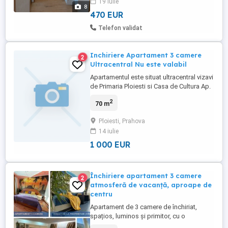
19 iulie
poate fi utilizat imediat. - Balcon logie
8
inchis termopan - ...
470 EUR
Telefon validat
Inchiriere Apartament 3 camere
2
Ultracentral Nu este valabil
Apartamentul este situat ultracentral vizavi
de Primaria Ploiesti si Casa de Cultura Ap.
are o sup de cc 70 mp Ap. este recent
2
70 m
renovat cu geamuri termopan si parchet
lemn Complet mobilat si echipat cu
Ploiesti, Prahova
Centrala Proprie, Aer Conditionat, Frigider,
14 iulie
masina de spalat, TV, Aragaz,
Compartimentat Open ...
1 000 EUR
Închiriere apartament 3 camere
2
atmosferă de vacanță, aproape de
centru
Apartament de 3 camere de închiriat,
spațios, luminos și primitor, cu o
atmosferă care te va face să te simți ca în