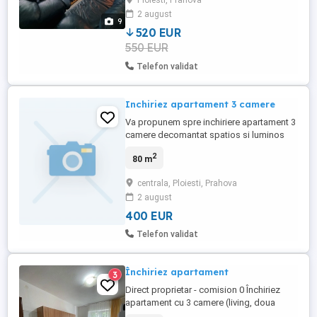
Ploiesti, Prahova
dormitoare ,living cu bucatarie,baie , hol
2 august
principal si balcon. Este renovat complet
9
recent si este mobilat ...
520 EUR
550 EUR
Telefon validat
Inchiriez apartament 3 camere
Va propunem spre inchiriere apartament 3
camere decomantat spatios si luminos
zona Cantacuzino.Apartamentul are 2 bai
2
80 m
pentru dimineti aglomerate ,centrala
proprie pentru costuri mici si aer
centrala, Ploiesti, Prahova
conditionat pentru zile toride,liber cu data
2 august
de 01.08.2026. Se afla in proximitatea
statiilor mijloace de transport ...
400 EUR
Telefon validat
Închiriez apartament
3
Direct proprietar - comision 0 Închiriez
apartament cu 3 camere (living, doua
dormitoare, bucătărie spațioasă și