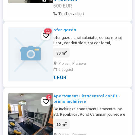
10
500 EUR
Telefon validat
ofer gazda
11
ofer gazda unei salariate , contra menaj
usor , conditii bloc , tot confortul,
Incalzire: Centrala bloc, Etaj: Etaj 3,
2
80 m
Confort: 1, Compartimentare:
Decomandat, numar etaj: 4, numar
Ploiesti, Prahova
camere: 3, numar loc de parcare: 0, numar
2 august
bai: 2, suprafata utila: 80, anul constructiei:
1987
1 EUR
Apartament ultracentral conf.1 -
2
prima inchiriere
Se inchiriaza apartament ultracentral pe
Bd. Republicii , Rond Caraiman ,cu vedere
panoramica pe fata ,la etaju 6 , bloc
2
60 m
construit in anii '90. Apartamentul este
decomandat , confort 1 , compus din 2