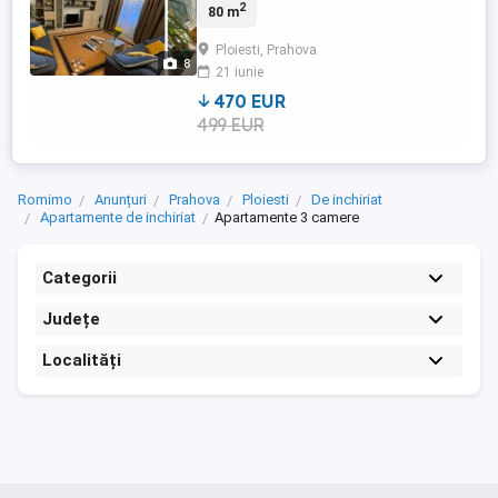
2
80 m
vacanță. Caracteristici principale: Locație
excelentă aproape de centrul Ploieștiului,
Ploiesti, Prahova
la doar 4 minute cu mașina. 3 camere
8
21 iunie
amenajate cu atenție, care îți vor inspira o
atmosferă ...
470 EUR
499 EUR
Romimo
Anunțuri
Prahova
Ploiesti
De inchiriat
Apartamente de inchiriat
Apartamente 3 camere
Categorii
Județe
Localități