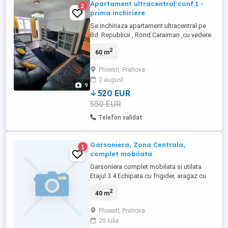
Apartament ultracentral conf.1 -
2
prima inchiriere
Se inchiriaza apartament ultracentral pe
Bd. Republicii , Rond Caraiman ,cu vedere
panoramica pe fata ,la etaju 6 , bloc
2
60 m
construit in anii '90. Apartamentul este
decomandat , confort 1 , compus din 2
Ploiesti, Prahova
dormitoare ,living cu bucatarie,baie , hol
2 august
principal si balcon. Este renovat complet
9
recent si este mobilat ...
520 EUR
550 EUR
Telefon validat
Garsoniera, Zona Centrala,
1
complet mobilata
Garsoniera complet mobilata si utilata
Etajul 3 4 Echipata cu frigider, aragaz cu
cuptor, masina de spalat rufe si televizor
2
40 m
Zona linistita
Ploiesti, Prahova
20 iulie