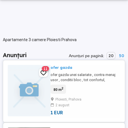
Apartamente 3 camere Ploiesti Prahova
Anunțuri
20
50
Anunțuri pe pagină:
ofer gazda
11
ofer gazda unei salariate , contra menaj
usor , conditii bloc , tot confortul,
Incalzire: Centrala bloc, Etaj: Etaj 3,
2
80 m
Confort: 1, Compartimentare:
Decomandat, numar etaj: 4, numar
Ploiesti, Prahova
camere: 3, numar loc de parcare: 0, numar
2 august
bai: 2, suprafata utila: 80, anul constructiei:
1987
1 EUR