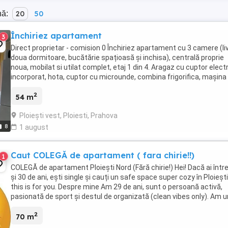
nă:
20
50
Închiriez apartament
3
Direct proprietar - comision 0 Închiriez apartament cu 3 camere (liv
doua dormitoare, bucătărie spațioasă și inchisa), centrală proprie
noua, mobilat si utilat complet, etaj 1 din 4. Aragaz cu cuptor electr
incorporat, hota, cuptor cu microunde, combina frigorifica, mașina
spălat rufe, televizoare ...
2
54 m
Ploiești vest, Ploiesti, Prahova
8
1 august
Caut COLEGĂ de apartament ( fara chirie!!)
1
COLEGĂ de apartament Ploiești Nord (Fără chirie!) Hei! Dacă ai într
și 30 de ani, ești single și cauți un safe space super cozy în Ploiești
this is for you. Despre mine Am 29 de ani, sunt o persoană activă,
pasionată de sport și destul de organizată (clean vibes only). Am u
stabil, mașină ...
2
70 m