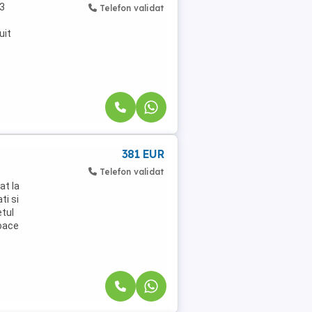
 3
Telefon validat
uit
381 EUR
Telefon validat
at la
ti si
etul
loace