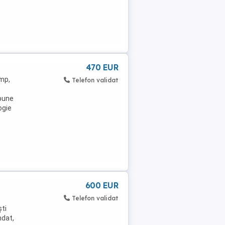
470 EUR
 mp,
Telefon validat
spune
ogie
600 EUR
Telefon validat
ști
ndat,