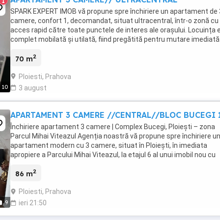
1
SPARK EXPERT IMOB vă propune spre închiriere un apartament de 
camere, confort 1, decomandat, situat ultracentral, într-o zonă cu
acces rapid către toate punctele de interes ale orașului. Locuința 
complet mobilată și utilată, fiind pregătită pentru mutare imediată
oferă: * 3 camere spațioase; * ...
2
70 m
Ploiesti, Prahova
10
3 august
APARTAMENT 3 CAMERE //CENTRAL//BLOC BUCEGI 
Închiriere apartament 3 camere | Complex Bucegi, Ploiești – zona
Parcul Mihai Viteazul Agenția noastră vă propune spre închiriere u
apartament modern cu 3 camere, situat în Ploiești, în imediata
apropiere a Parcului Mihai Viteazul, la etajul 6 al unui imobil nou cu
regim de înălțime S+P+10, finalizat ...
2
86 m
Ploiesti, Prahova
9
ieri 21:50