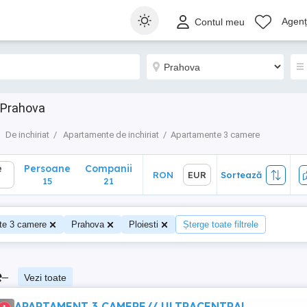
Persoane
Companii
RON
EUR
Sortează
Agenți
Contul meu
15
21
 Prahova
De inchiriat
Apartamente de inchiriat
Apartamente 3 camere
e
Persoane
Companii
RON
EUR
Sortează
15
21
te 3 camere
Prahova
Ploiesti
Șterge toate filtrele
e
–
Vezi toate
APARTAMENT 3 CAMERE// ULTRACENTRAL