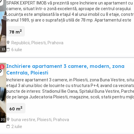
SPARK EXPERT IMOB vă prezintă spre închiriere un apartament cu
camere, situat într-o zonă excelentă, aproape de centrul orașului.
Locuința este amplasată la etajul 4 al unui imobil cu 8 etaje, constr
în anul 1989, și are o suprafață utilă de 78 mp. Apartamentul este
compartimentat practic, oferind ...
2
78 m
Republicii, Ploiesti, Prahova
13
6 iulie
Inchiriere apartament 3 camere, modern, zona
1
Centrala, Ploiesti
Inchiriere apartament 3 camere, in Ploiesti, zona Buna Vestire, situ
etajul 3 al unui bloc de locuinte cu structura P+4, avand ca vecinata
puncte de interes: Stadionul Ilie Oana, Spitalul Buna Vestire, Parch
de pe langa Judecatoria Ploiesti, magazine, scoli, statii pentru mij
de transport ...
2
60 m
buna vestire, Ploiesti, Prahova
20
2 iulie