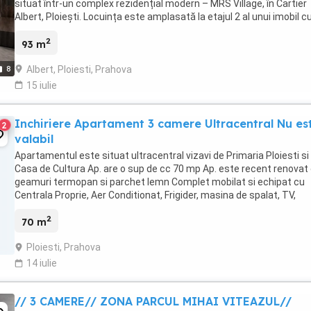
situat într-un complex rezidențial modern – MRS Village, în Cartier
Albert, Ploiești. Locuința este amplasată la etajul 2 al unui imobil c
regim de înălțime S+P+5E, ...
2
93 m
Albert, Ploiesti, Prahova
8
15 iulie
Inchiriere Apartament 3 camere Ultracentral Nu es
2
valabil
Apartamentul este situat ultracentral vizavi de Primaria Ploiesti si
Casa de Cultura Ap. are o sup de cc 70 mp Ap. este recent renovat
geamuri termopan si parchet lemn Complet mobilat si echipat cu
Centrala Proprie, Aer Conditionat, Frigider, masina de spalat, TV,
Aragaz, Compartimentat Open ...
2
70 m
Ploiesti, Prahova
14 iulie
// 3 CAMERE// ZONA PARCUL MIHAI VITEAZUL//