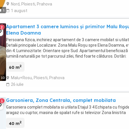
Nord, Ploiesti, Prahova
1
1 august
Apartament 3 camere luminos și primitor Malu Roș
2
Elena Doamna
Persoana fizica, inchiriez apartament de 3 camere mobilat si utilat
Detalii principale Localizare: Zona Malu Roșu spre Elena Doamna, et
din 4. Luminozitate: Orientare spre Sud. Apartamentul beneficiază
lumină naturală pe tot parcursul zilei, fiind foarte călduros. Dotări:
Complet mobilat și ...
2
60 m
Malu+Rosu, Ploiesti, Prahova
10
26 iulie
Garsoniera, Zona Centrala, complet mobilata
1
Garsoniera complet mobilata si utilata Etajul 3 4 Echipata cu frigide
aragaz cu cuptor, masina de spalat rufe si televizor Zona linistita
2
40 m