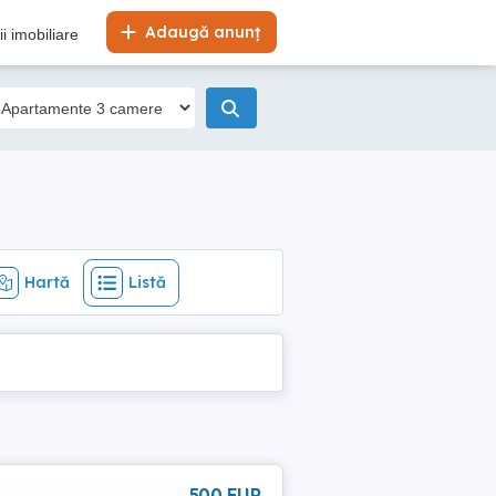
Hartă
Listă
Adaugă anunț
i imobiliare
Hartă
Listă
500 EUR