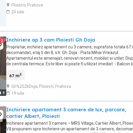
Ploiesti, Prahova
20 iulie
Inchiriere ap 3 cam Ploiesti Gh Doja
1
Proprietar, inchiriez apartament cu 3 camere, suprafata totala 67
decomandat, etaj 5 din 8, str. Gh. Doja - Piata Mihai Viteazul.
Apartamentul este amenajat, renovat recent, mobilat si utilat. Di
de centrala termica. Este liber si poate fi utilizat imediat. - Balcon l
inchis termopan - ...
2
67 m
Gh%252bDoja, Ploiesti, Prahova
8
19 iulie
Inchiriere apartament 3 camere de lux, parcare,
cartier Albert, Ploiesti
Închiriere apartament 3 camere – MRS Village, Cartier Albert, Ploie
Vă propunem spre închiriere un apartament de 3 camere, decoma