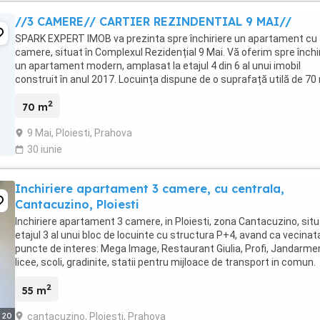
//3 CAMERE// CARTIER REZINDENTIAL 9 MAI//
SPARK EXPERT IMOB va prezinta spre închiriere un apartament cu
camere, situat în Complexul Rezidențial 9 Mai. Vă oferim spre închi
un apartament modern, amplasat la etajul 4 din 6 al unui imobil
construit în anul 2017. Locuința dispune de o suprafață utilă de 70
fiind compartimentată eficient ...
2
70 m
9 Mai, Ploiesti, Prahova
30 iunie
Inchiriere apartament 3 camere, cu centrala,
Cantacuzino, Ploiesti
Inchiriere apartament 3 camere, in Ploiesti, zona Cantacuzino, situ
etajul 3 al unui bloc de locuinte cu structura P+4, avand ca vecinata
puncte de interes: Mega Image, Restaurant Giulia, Profi, Jandarmer
licee, scoli, gradinite, statii pentru mijloace de transport in comun.
Apartamentul ...
2
55 m
cantacuzino, Ploiesti, Prahova
20