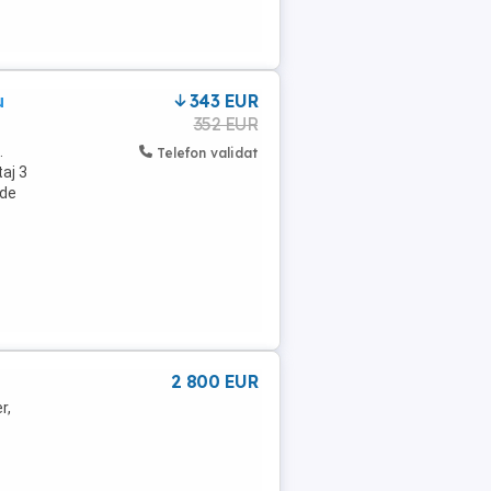
u
343 EUR
352 EUR
.
Telefon validat
aj 3
 de
2 800 EUR
r,