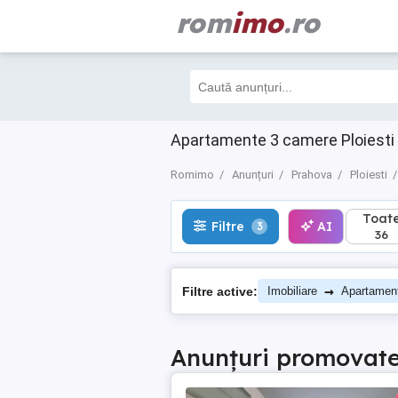
rom
imo
.ro
Toate
Filtre
AI
3
36
Apartamente 3 camere Ploiesti
Romimo
Anunțuri
Prahova
Ploiesti
Toat
Filtre
AI
3
36
→
Filtre active:
Imobiliare
Apartamen
Anunțuri promovat