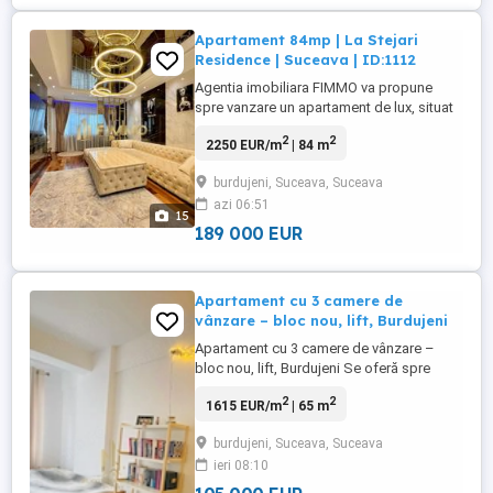
Apartament 84mp | La Stejari
Residence | Suceava | ID:1112
Agentia imobiliara FIMMO va propune
spre vanzare un apartament de lux, situat
in cartierul rezidential La Stejari, Burdujeni.
2
2
2250 EUR/m
| 84 m
Pozitionat la etajul 1 dintr-un imobil cu
doar 3 niveluri, acest apartament ofera un
burdujeni, Suceava, Suceava
echilibru perfect intre confort, intimitate si
azi 06:51
accesibilitate. Cu o suprafata utila de 84 ...
15
189 000 EUR
Apartament cu 3 camere de
vânzare – bloc nou, lift, Burdujeni
Apartament cu 3 camere de vânzare –
bloc nou, lift, Burdujeni Se oferă spre
vânzare un apartament modern și luminos,
2
2
1615 EUR/m
| 65 m
cu 3 camere, situat la etajul 3 al unui bloc
nou cu lift, pe strada Bujorilor, în cartierul
burdujeni, Suceava, Suceava
Burdujeni. Apartamentul are o suprafață
ieri 08:10
totală de 65,1 mp și este compartimentat
eficient, fiind ...