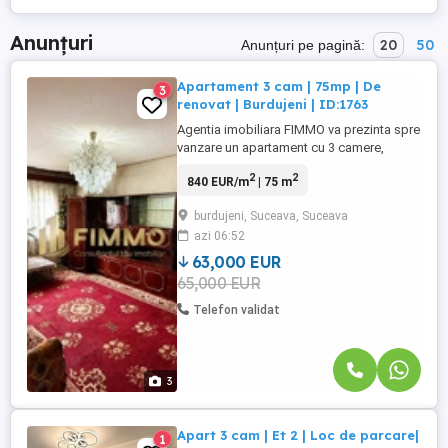
Anunțuri
20
50
Anunțuri pe pagină:
Apartament 3 cam | 75mp | De
3
renovat | Burdujeni | ID:1763
Agentia imobiliara FIMMO va prezinta spre
vanzare un apartament cu 3 camere,
decomandat, avand o suprafata totala de
2
2
840 EUR/m
| 75 m
75 mp, dintre care 66 mp utili si doua
balcoane ce insumeaza 9 mp, ideal pentru
burdujeni, Suceava, Suceava
persoanele care isi doresc sa amenajeze
azi 06:52
locuinta dupa propriul gust si propriile
nevoi. Apartamentul este ...
63,000 EUR
65,000 EUR
Telefon validat
3
Apart 3 cam | Et 2 | Loc de parcare|
1