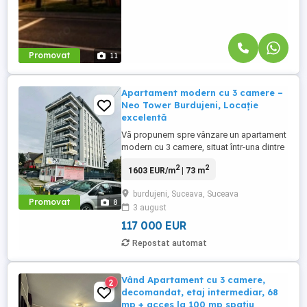
Promovat
11
Apartament modern cu 3 camere –
Neo Tower Burdujeni, Locație
excelentă
Vă propunem spre vânzare un apartament
modern cu 3 camere, situat într-una dintre
cele mai bune zone din Burdujeni, în
2
2
1603 EUR/m
| 73 m
cadrul ansamblului rezidențial Neo Tower,
chiar lângă Pizzeria For You. Imobilul are o
burdujeni, Suceava, Suceava
suprafață utilă de 73 mp și este amplasat
Promovat
8
3 august
la etajul 6 dintr-un bloc nou, prevăzut cu
lift, având ...
117 000 EUR
Repostat automat
Vând Apartament cu 3 camere,
2
decomandat, etaj intermediar, 68
mp + acces la 100 mp spațiu