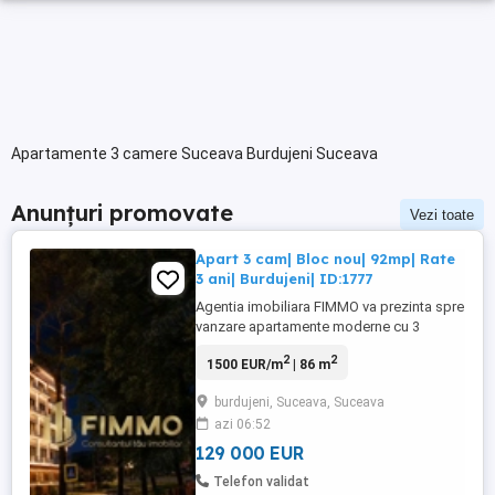
Apartamente 3 camere Suceava Burdujeni Suceava
Anunțuri promovate
Vezi toate
Apart 3 cam| Bloc nou| 92mp| Rate
3 ani| Burdujeni| ID:1777
Agentia imobiliara FIMMO va prezinta spre
vanzare apartamente moderne cu 3
camere, situate intr-un imobil nou aflat in
2
2
1500 EUR/m
| 86 m
curs de constructie, amplasat intr-o zona
excelenta din cartierul Burdujeni-Suceava,
burdujeni, Suceava, Suceava
la doar aproximativ 600 metri de
azi 06:52
supermarketul Lidl si la aproximativ 200
metri de statia de ...
129 000 EUR
Telefon validat