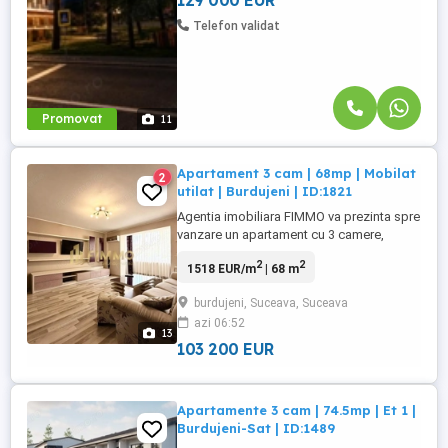
129 000 EUR
Telefon validat
Promovat
11
Apartament 3 cam | 68mp | Mobilat
2
utilat | Burdujeni | ID:1821
Agentia imobiliara FIMMO va prezinta spre
vanzare un apartament cu 3 camere,
decomandat, situat la etajul 3 din 4, in
2
2
1518 EUR/m
| 68 m
cartierul Burdujeni - Cuza Voda 1, o zona
linistita, aerisita si foarte cautata, unde
burdujeni, Suceava, Suceava
apartamentele apar rar la vanzare.
azi 06:52
Apartamentul are o suprafata totala de 68
13
mp (conform RLV) si ...
103 200 EUR
Apartamente 3 cam | 74.5mp | Et 1 |
Burdujeni-Sat | ID:1489