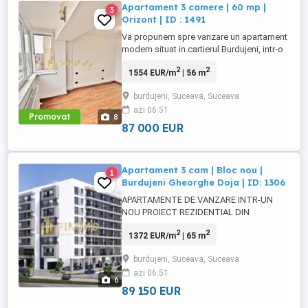
Apartament 3 camere | 60 mp |
3
Orizont | ID : 1491
Va propunem spre vanzare un apartament
modern situat in cartierul Burdujeni, intr-o
zona deosebit de linistita si bine
2
2
1554 EUR/m
| 56 m
conectata la facilitati esentiale, cum ar fi
transportul public, scoli, supermarketuri si
burdujeni, Suceava, Suceava
parcuri. Acest apartament este pozitionat
azi 06:51
la etajul 6 dintr-un bloc cu 8 etaje, oferind
Promovat
8
o priveliste ...
87 000 EUR
Apartament 3 cam | Bloc nou |
1
Burdujeni Gheorghe Doja | ID: 1306
APARTAMENTE DE VANZARE INTR-UN
NOU PROIECT REZIDENTIAL DIN
SUCEAVA ndash; BURDUJENI -
2
2
1372 EUR/m
| 65 m
GHEORGHE DOJA - DEZVOLTATOR CU
EXPERIENTA! POSIBILITATE RATE PE 4.5
burdujeni, Suceava, Suceava
ANI! Apartamente in suprafata de 64.65
azi 06:51
mp utili + 7.85 mp balcon! Pretul va fi
6
calculat pe mp util + 2 mp balcon La pretul
89 150 EUR
afisat se adauga TVA!!! Imobilul ...