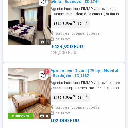
69mp | Suceava | ID:1744
Agentia imobiliara FIMMO va prezinta un
apartament modern de 3 camere, situat in
municipiul Suceava, intr-o zona linistita,
2
2
1864 EUR/m
| 67 m
ferita de trafic intens si disconfort fonic,
ideala pentru un stil de viata relaxat, dar cu
burdujeni, Suceava, Suceava
acces rapid catre facilitatile urbane.
azi 06:52
Locuinta este amplasata la etajul 2 al unui
12
imobil ...
124,900 EUR
125,000 EUR
Apartament 3 cam | 75mp | Mobilat
3
| Burdujeni | ID:1887
Agentia imobiliara FIMMO va prezinta spre
vanzare un apartament modern si spatios
cu 3 camere, situat in cartierul Burdujeni.
2
2
1437 EUR/m
| 71 m
Proprietatea beneficiaza de o amplasare
excelenta, oferind acces rapid catre toate
burdujeni, Suceava, Suceava
facilitatile necesare unui stil de viata
azi 06:52
confortabil. In imediata apropiere se
Promovat
10
regasesc statii ...
102 000 EUR