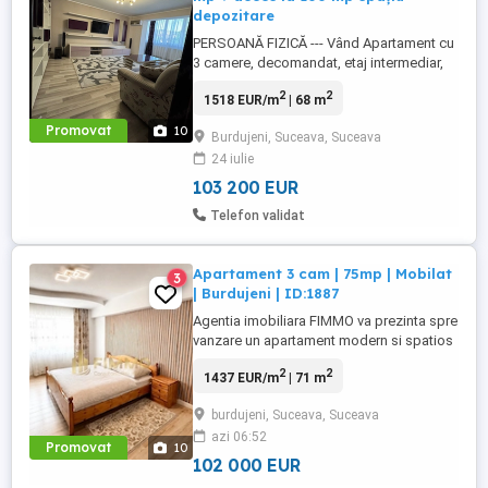
depozitare
PERSOANĂ FIZICĂ --- Vând Apartament cu
3 camere, decomandat, etaj intermediar,
68 mp + acces privat la 100 mp spațiu
2
2
1518 EUR/m
| 68 m
depozitare, renovat, mobilat si utilat, zonă
rară, vândut direct de proprietar. Costurile
Promovat
10
Burdujeni, Suceava, Suceava
sunt predictibile, apartamentul este deja
24 iulie
renovat complet și știi exact ce cumperi!
Dacă ...
103 200 EUR
Telefon validat
Apartament 3 cam | 75mp | Mobilat
3
| Burdujeni | ID:1887
Agentia imobiliara FIMMO va prezinta spre
vanzare un apartament modern si spatios
cu 3 camere, situat in cartierul Burdujeni.
2
2
1437 EUR/m
| 71 m
Proprietatea beneficiaza de o amplasare
excelenta, oferind acces rapid catre toate
burdujeni, Suceava, Suceava
facilitatile necesare unui stil de viata
azi 06:52
confortabil. In imediata apropiere se
Promovat
10
regasesc statii ...
102 000 EUR