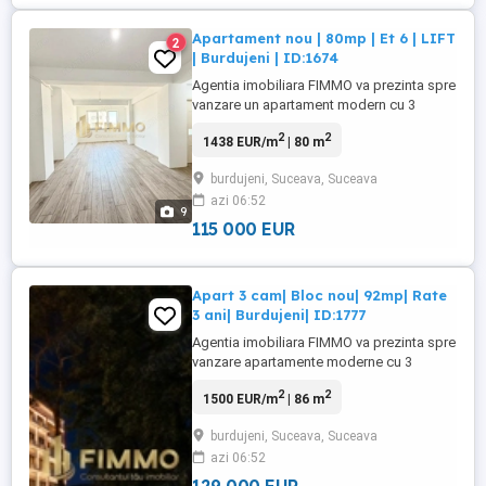
Apartament nou | 80mp | Et 6 | LIFT
2
| Burdujeni | ID:1674
Agentia imobiliara FIMMO va prezinta spre
vanzare un apartament modern cu 3
camere, situat la etajul 6 din 8 al unui
2
2
1438 EUR/m
| 80 m
imobil dotat cu lift, amplasat intr-un cartier
rezidential nou din Burdujeni, Suceava.
burdujeni, Suceava, Suceava
Imobilul face parte dintr-un ansamblu
azi 06:52
rezidential construit recent, blocul fiind
9
finalizat in anul ...
115 000 EUR
Apart 3 cam| Bloc nou| 92mp| Rate
3 ani| Burdujeni| ID:1777
Agentia imobiliara FIMMO va prezinta spre
vanzare apartamente moderne cu 3
camere, situate intr-un imobil nou aflat in
2
2
1500 EUR/m
| 86 m
curs de constructie, amplasat intr-o zona
excelenta din cartierul Burdujeni-Suceava,
burdujeni, Suceava, Suceava
la doar aproximativ 600 metri de
azi 06:52
supermarketul Lidl si la aproximativ 200
metri de statia de ...