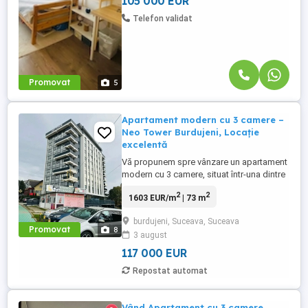
105 000 EUR
Telefon validat
Promovat
5
Apartament modern cu 3 camere –
Neo Tower Burdujeni, Locație
excelentă
Vă propunem spre vânzare un apartament
modern cu 3 camere, situat într-una dintre
cele mai bune zone din Burdujeni, în
2
2
1603 EUR/m
| 73 m
cadrul ansamblului rezidențial Neo Tower,
chiar lângă Pizzeria For You. Imobilul are o
burdujeni, Suceava, Suceava
suprafață utilă de 73 mp și este amplasat
Promovat
8
3 august
la etajul 6 dintr-un bloc nou, prevăzut cu
lift, având ...
117 000 EUR
Repostat automat
Vând Apartament cu 3 camere,