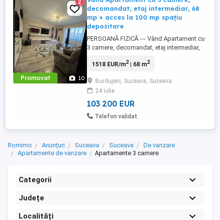
2
decomandat, etaj intermediar, 68
mp + acces la 100 mp spațiu
depozitare
PERSOANĂ FIZICĂ --- Vând Apartament cu
3 camere, decomandat, etaj intermediar,
68 mp + acces privat la 100 mp spațiu
2
2
1518 EUR/m
| 68 m
depozitare, renovat, mobilat si utilat, zonă
rară, vândut direct de proprietar. Costurile
Promovat
10
Burdujeni, Suceava, Suceava
sunt predictibile, apartamentul este deja
24 iulie
renovat complet și știi exact ce cumperi!
Dacă ...
103 200 EUR
Telefon validat
Romimo
Anunțuri
Suceava
Suceava
De vanzare
Apartamente de vanzare
Apartamente 3 camere
Categorii
Județe
Localități