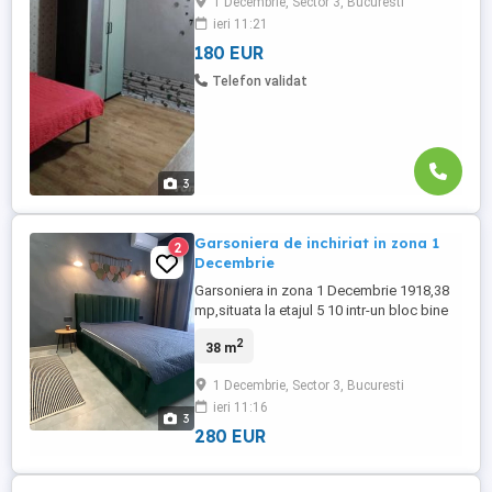
1 Decembrie, Sector 3, Bucuresti
ieri 11:21
180 EUR
Telefon validat
3
Garsoniera de inchiriat in zona 1
2
Decembrie
Garsoniera in zona 1 Decembrie 1918,38
mp,situata la etajul 5 10 intr-un bloc bine
intretinut. Locuinta este luminoasa si bine
2
38 m
compartimentata,ideala pentru o
persoana sau un cuplu. Se afla la
1 Decembrie, Sector 3, Bucuresti
aproximativ 4 minute de mers pe jos de
ieri 11:16
statia de metrou 1 Decembrie 1918,cu
3
acces rapid catre Titan,Nicolae ...
280 EUR