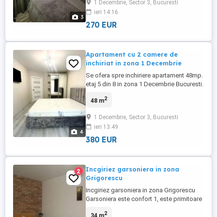
1 Decembrie, Sector 3, Bucuresti
ieri 14:16
3
270 EUR
Apartament cu 2 camere de
inchiriat in zona 1 Decembrie
Se ofera spre inchiriere apartament 48mp.
etaj 5 din 8 in zona 1 Decembrie Bucuresti.
Imobilul este si petfriendly, mobilat utilat
2
48 m
complet,beneficiaza de AC si centrala
termica Bucatarie,baie dormitor si living
1 Decembrie, Sector 3, Bucuresti
decomandat. In proxmitatea imobilului se
ieri 13:49
afla statia de metrou 1 Decembrie la 5
4
minute de ...
380 EUR
Incgiriez garsoniera in zona
2
Grigorescu
Incgiriez garsoniera in zona Grigorescu
Garsoniera este confort 1, este primitoare
si calduroasa, ca pozitonare este la 10
2
34 m
minute de mers pe jos de metroul