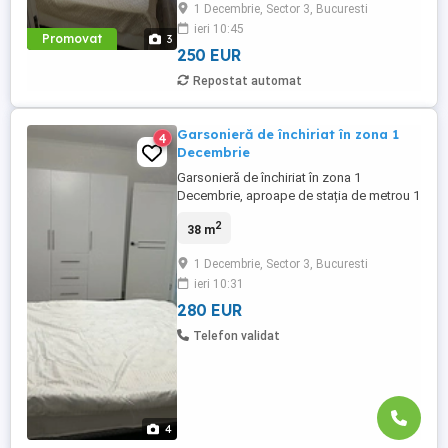
1 Decembrie, Sector 3, Bucuresti
precum și acces rapid către Bd. Theodor
ieri 10:45
Pallady și stații STB. La câteva minute se
Promovat
3
află și Parcul ...
250 EUR
Repostat automat
Garsonieră de închiriat în zona 1
4
Decembrie
Garsonieră de închiriat în zona 1
Decembrie, aproape de stația de metrou 1
Decembrie 1918 și centrele comerciale din
2
38 m
apropiere. Zona oferă acces rapid către
Titan, Pallady și mijloacele de transport în
1 Decembrie, Sector 3, Bucuresti
comun. Locuința are o suprafață de 38
ieri 10:31
mp, este situată la etajul 4 din 10 și este
formată din cameră, ...
280 EUR
Telefon validat
4