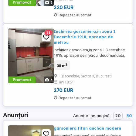
Promovat
3
220 EUR
Repostat automat
Inchiriez garsoniera,in zona 1
11
Decembrie 1918, aproape de
metrou
Inchiriez garsoniera,in zona 1 Decembrie
1918, aproape de metrou, decomandata,
Garsoniera se afla aproape de statii de
2
38 m
transport in comun si numeroase puncte
de interes, se afla la etajul 2 38mp utili,se
1 Decembrie, Sector 3, Bucuresti
accepta animale de companie
Promovat
3
ieri 10:51
270 EUR
Repostat automat
Anunțuri
20
50
Anunțuri pe pagină:
garsoniera titan auchan modern
garsonieră modernă, cochetă și foarte