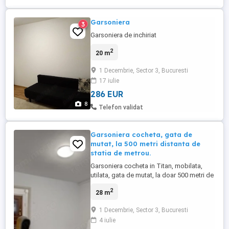
Garsoniera
3
Garsoniera de inchiriat
2
20 m
1 Decembrie, Sector 3, Bucuresti
17 iulie
286 EUR
8
Telefon validat
Garsoniera cocheta, gata de
mutat, la 500 metri distanta de
statia de metrou.
Garsoniera cocheta in Titan, mobilata,
utilata, gata de mutat, la doar 500 metri de
statia de metrou 1 Decembrie 1918. Daca
2
28 m
ti se potriveste, suna-ma ca sa
programam o vizionare!
1 Decembrie, Sector 3, Bucuresti
4 iulie