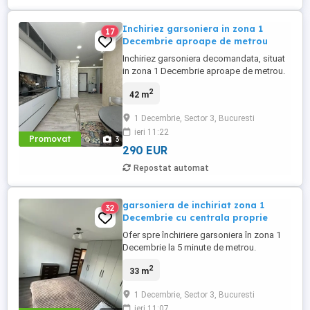
Inchiriez garsoniera in zona 1
17
Decembrie aproape de metrou
Inchiriez garsoniera decomandata, situat
in zona 1 Decembrie aproape de metrou.
Garsoniera are o suprafata utila de 42 mp,
2
42 m
fiind situat la etajul 2 si are vedere spre
strada principala. Dispune de toate
1 Decembrie, Sector 3, Bucuresti
utilitatile necesare, metroul la 5 minute de
ieri 11:22
mers pe jos,spatii comerciale mai multe in
Promovat
3
zona. Pentru ...
290 EUR
Repostat automat
garsoniera de inchiriat zona 1
32
Decembrie cu centrala proprie
Ofer spre închiriere garsoniera în zona 1
Decembrie la 5 minute de metrou.
Garsoniera ce dispune de centrala proprie
2
33 m
, cu o suprafață de 33 mp , etaj 3 10. Situat
în zona liniștită aproape , în apropierea
1 Decembrie, Sector 3, Bucuresti
mijloacelor de transport . În zona se
ieri 11:07
regăsesc mai multe spații comerciale.