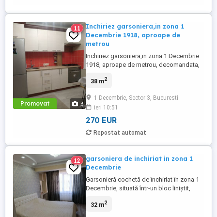
Inchiriez garsoniera,in zona 1
11
Decembrie 1918, aproape de
metrou
Inchiriez garsoniera,in zona 1 Decembrie
1918, aproape de metrou, decomandata,
Garsoniera se afla aproape de statii de
2
38 m
transport in comun si numeroase puncte
de interes, se afla la etajul 2 38mp utili,se
1 Decembrie, Sector 3, Bucuresti
accepta animale de companie
Promovat
3
ieri 10:51
270 EUR
Repostat automat
garsoniera de inchiriat in zona 1
12
Decembrie
Garsonieră cochetă de închiriat în zona 1
Decembrie, situată într-un bloc liniștit,
suprafață de 32 mp, etaj 4,cu vecini ok.
2
32 m
Este mobilată și utilată, gata de mutare
imediată. Ai în apropiere magazine, școli,