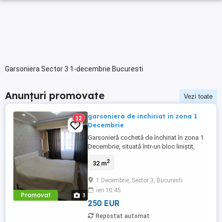
Garsoniera Sector 3 1-decembrie Bucuresti
Anunțuri promovate
Vezi toate
garsoniera de inchiriat in zona 1
12
Decembrie
Garsonieră cochetă de închiriat în zona 1
Decembrie, situată într-un bloc liniștit,
suprafață de 32 mp, etaj 4,cu vecini ok.
2
32 m
Este mobilată și utilată, gata de mutare
imediată. Ai în apropiere magazine, școli,
1 Decembrie, Sector 3, Bucuresti
precum și acces rapid către Bd. Theodor
ieri 10:45
Pallady și stații STB. La câteva minute se
Promovat
3
află și Parcul ...
250 EUR
Repostat automat