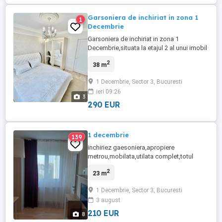
Garsoniera de inchiriat in zona 1
1
Decembrie
Garsoniera de inchiriat in zona 1
Decembrie,situata la etajul 2 al unui imobil
bine intretinut,cu o suprafata de 38 mp.
2
38 m
Locuinta este luminoasa,bine
compartimentata si ofera toate conditiile
1 Decembrie, Sector 3, Bucuresti
necesare pentru un trai confortabil. Se
ieri 09:26
afla la aproximativ 5 minute de
3
metrou,avand acces rapid catre Nicolae ...
290 EUR
1 decembrie
139
inchiriez gaesoniera,apropiere
metrou,mobilata,utilata complet,totul
nou,cu toate imb. renovata recent,bloc
2
23 m
izolat ,costuri mici,zona linistita,libera
1 Decembrie, Sector 3, Bucuresti
3 august
210 EUR
8