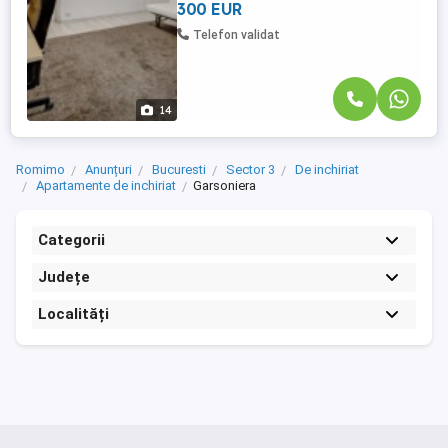
300 EUR
Telefon validat
14
Romimo
Anunțuri
Bucuresti
Sector 3
De inchiriat
Apartamente de inchiriat
Garsoniera
Categorii
Județe
Localități