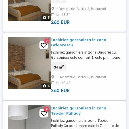
Grigorescu si aveti si stb in apropiere stb
1 Decembrie, Sector 3, Bucuresti
123 Are 34 mp, masina de spalat, centrala,
ieri 13:24
etaj 3 Pentru mai multe detalii ma puteti
3
apela
260 EUR
Inchiriez garsoniera in zona
2
Grigorescu
Inchiriez garsoniera in zona Grigorescu
Garsoniera este confort 1, este primitoare
si calduroasa, ca pozitonare este la 10
2
34 m
minute de mers pe jos de metroul
Grigorescu si aveti si stb in apropiere stb
1 Decembrie, Sector 3, Bucuresti
123 Are 34 mp, masina de spalat,
ieri 12:42
centrala,etaj 3 Pentru mai multe detalii ma
3
puteti apela
260 EUR
Inchiriez garsoniera in zona
9
Teodor Pallady
Inchiriez garsoniera in zona Teodor
Pallady Ca pozitonare este la 7 minute de