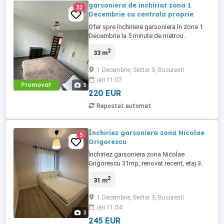
garsoniera de inchiriat zona 1
32
Decembrie cu centrala proprie
Ofer spre închiriere garsoniera în zona 1
Decembrie la 5 minute de metrou.
Garsoniera ce dispune de centrala proprie
2
33 m
, cu o suprafață de 33 mp , etaj 3 10. Situat
în zona liniștită aproape , în apropierea
1 Decembrie, Sector 3, Bucuresti
mijloacelor de transport . În zona se
ieri 11:07
regăsesc mai multe spații comerciale.
Promovat
3
220 EUR
Repostat automat
Închiriez garsoniera zona Nicolae
5
Grigorescu
Închiriez garsoniera zona Nicolae
Grigorescu 31mp, renovat recent, etaj 3.
Bloc curat, vecini liniștiți, acces rapid către
2
31 m
metrou și centre comerciale. Se închiriază
exact ca în poze.
1 Decembrie, Sector 3, Bucuresti
ieri 11:04
3
245 EUR