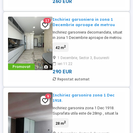
260 EUR
Inchiriez garsoniera in zona 1
17
Decembrie aproape de metrou
Inchiriez garsoniera decomandata, situat
in zona 1 Decembrie aproape de metrou.
Garsoniera are o suprafata utila de 42 mp,
2
42 m
fiind situat la etajul 2 si are vedere spre
strada principala. Dispune de toate
1 Decembrie, Sector 3, Bucuresti
utilitatile necesare, metroul la 5 minute de
ieri 11:22
mers pe jos,spatii comerciale mai multe in
Promovat
3
zona. Pentru ...
290 EUR
Repostat automat
Inchiriez garsonira zona 1 Dec
9
1918.
Inchiriez garsonira zona 1 Dec 1918.
Suprafata utila este de 28mp , situat la
etajul 3 din 7 . Se inchiriaza imediat !
2
28 m
Pentru mai multe informatii , sunati la nr
afisat in anunt !