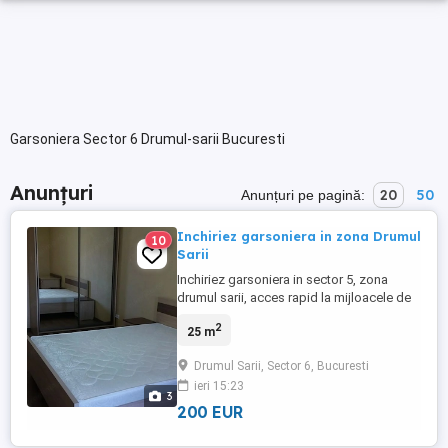
Garsoniera Sector 6 Drumul-sarii Bucuresti
Anunțuri
20
50
Anunțuri pe pagină:
Inchiriez garsoniera in zona Drumul
10
Sarii
Inchiriez garsoniera in sector 5, zona
drumul sarii, acces rapid la mijloacele de
transport si magazinele din zona, dispune
2
25 m
de 25mp, si este situata la etajul 4, va rog
sa ma sunati pentru mai multe detalii
Drumul Sarii, Sector 6, Bucuresti
ieri 15:23
3
200 EUR