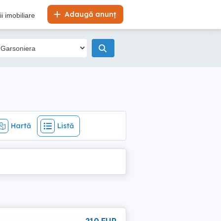
Hartă
Listă
Adaugă anunț
i imobiliare
Hartă
Listă