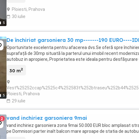
Ploiesti, Prahova
30 iulie
5
De închiriat garsoniera 30 mp-------190 EURO---
Oportunitate excelenta pentru afacerea dvs.Se oferă spre închirie
suprafață de 30mp situată la parterul unui imobil recent moderniza
autobuz in apropiere,.Proprietatea este ideala pentru desfășurare unor
2
30 m
Vest%25252ccap%2525c4%252583t%252btraseu%252b44%2525
Ploiesti, Prahova
5
29 iulie
vand inchiriez garsoniera 9mai
2
vand inchiriez garsoniera zona 9mai 50.000 EUR bloc amplasat str
pe Domnisori parter inalt balcon mare aproape de statia de autob