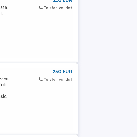
210 EUR
lată.
Telefon validat
l.
250 EUR
 zona
Telefon validat
lă de
sic,