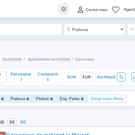
Persoane
Companii
RON
EUR
Sortează
Agenți
Contul meu
7
3
De inchiriat
Apartamente de inchiriat
Garsoniera
e
Persoane
Companii
RON
EUR
Sortează
7
3
Prahova
Ploiesti
Etaj: Parter
Șterge toate filtrele
nă:
20
50