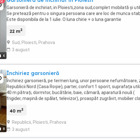
Garsoniera de inchiriat in Ploiesti
22
Garsonieră de inchiriat, in Ploiesti,zona sud,complet mobilată și uti
Se pretează pentru o singura persoana care are loc de munca stabi
Este disponibila de la 1 iulie. O luna chirie + o luna garantie
2
22 m
Sud, Ploiesti, Prahova
3 august
4
Închiriez garsonieră
Închiriez garsonieră, pe termen lung, unor persoane nefumătoare,
Republicii Nord (Casa Roșie), parter, confort 1 sporit, suprafața uti
40 m pătrați, dormitor, bucătărie, baie, cămară, aparatură nouă (
frigider, mașină de spălat, televizor), proaspăt zugrăvit, mobilier cla
ferestre termopan, ...
2
40 m
Republicii, Ploiesti, Prahova
8
3 august