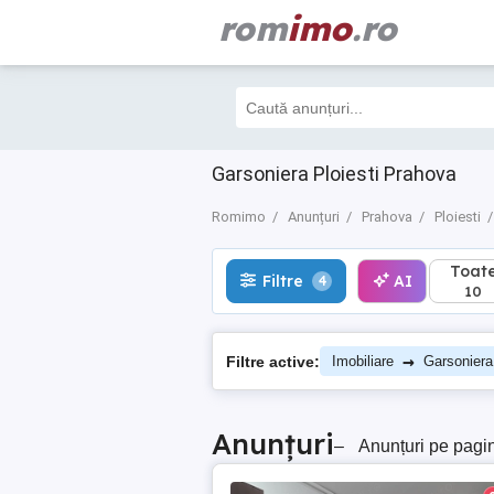
rom
imo
.ro
Toate
Filtre
AI
4
10
Garsoniera Ploiesti Prahova
Romimo
Anunțuri
Prahova
Ploiesti
Toat
Filtre
AI
4
10
→
Filtre active:
Imobiliare
Garsoniera
Anunțuri
–
Anunțuri pe pagi