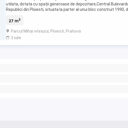
utilata, dotata cu spații generoase de depozitare,Central Bulevard
Republici din Ploiesti, situata la parter al unui bloc construit 1990, d
vecinatatea parcului ...
2
27 m
Parcul Mihai viteazul, Ploiesti, Prahova
3 iulie