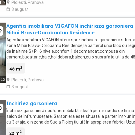
Ploiesti, Prahova
5
3 august
Agentia imobiliara VIGAFON inchiriaza garsoniera
Mihai Bravu-Dorobantun Residence
Agentia imobiliara VIGAFON ofera spre inchiriere garsoniera situata
zona Mihai Bravu-Dorobantu Residence,la parterul unui bloc cu reg
de inaltime S+P+6 nivele,confort 1 decomandat,compusa din
camera,bucatarie,baie,hol,debara,balcon,cu o suprafata utila de 4
mp,dispune de finisaje si amenajari ...
2
48 m
Ploiesti, Prahova
10
3 august
Inchiriez garsoniera
Închiriez garsonieră nouă, nemobilată, ideală pentru sediu de firmă
salon de înfrumusețare. Garsoniera este situată la parter, într-un i
cu 3 etaje, din zona de Sud a Ploieștiului ( în apropierea fabricii Uzu
2
22 m