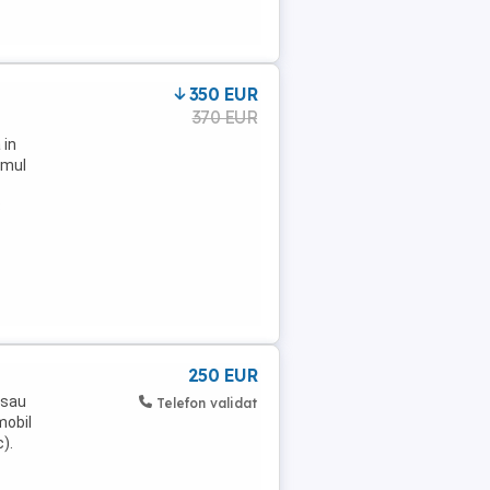
350 EUR
370 EUR
 in
imul
8
250 EUR
 sau
Telefon validat
mobil
c).