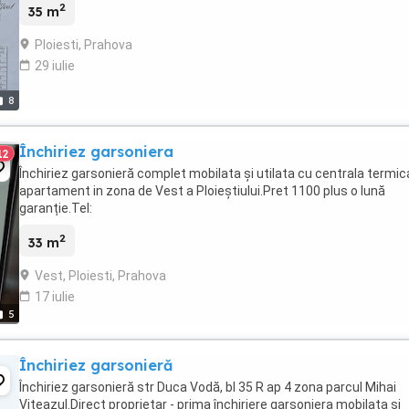
2
35 m
Ploiesti, Prahova
29 iulie
8
Închiriez garsoniera
12
Închiriez garsonieră complet mobilata și utilata cu centrala termic
apartament in zona de Vest a Ploieștiului.Pret 1100 plus o lună
garanție.Tel:
2
33 m
Vest, Ploiesti, Prahova
17 iulie
5
Închiriez garsonieră
Închiriez garsonieră str Duca Vodă, bl 35 R ap 4 zona parcul Mihai
Viteazul.Direct proprietar - prima închiriere garsoniera mobilata si