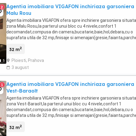
Agentia imobiliara VIGAFON inchiriaza garsoniera
2
Malu Rosu
Agentia imobiliara VIGAFON ofera spre inchiriere garsoniera situata
zona Malu Rosu,la parterul unui bloc cu 4 nivele,confort 1
decomandat,compusa din camera,bucatarie,baie,hol,debara,cu o
suprafata utila de 32 mp,finisaje si amenajari(gresie,faianta,parch
laminat,termopan,usa metalica,calorifere ...
2
32 m
Ploiesti, Prahova
5
3 august
Agentia imobiliara VIGAFON inchiriaza garsoniera
1
Vest-Baraolt
Agentia imobiliara VIGAFON ofera spre inchiriere garsoniera situata
zona Vest-Baraolt,la parterul unui bloc cu 4 nivele,confort 1
decomandat,compusa din camera,bucatarie,baie,hol,debara,cu o
suprafata utila de 32 mp,finisaje si amenajari(gresie,faianta,parch
laminat,termopan,usa metalica,usi interior ...
2
32 m