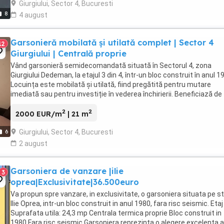
Giurgiului, Sector 4, Bucuresti
8
4 august
Garsonieră mobilată și utilată complet | Sector 4
12
Giurgiului | Centrală proprie
Vând garsonieră semidecomandată situată în Sectorul 4, zona
Giurgiului Dedeman, la etajul 3 din 4, într-un bloc construit în anul 1
Locuința este mobilată și utilată, fiind pregătită pentru mutare
imediată sau pentru investiție în vederea închirierii. Beneficiază de
centrală termică proprie, aer ...
2
2
2000 EUR/m
| 21 m
Giurgiului, Sector 4, Bucuresti
6
2 august
Garsoniera de vanzare |ilie
3
oprea|Exclusivitate|36.500euro
Va propun spre vanzare, in exclusivitate, o garsoniera situata pe s
Ilie Oprea, intr-un bloc construit in anul 1980, fara risc seismic. Etaj
Suprafata utila: 24,3 mp Centrala termica proprie Bloc construit in
1980 Fara risc seismic Garsoniera reprezinta o alegere excelenta 