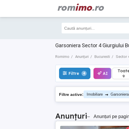
rom
imo
.ro
Toate
Filtre
AI
4
9
Garsoniera Sector 4 Giurgiului B
Romimo
Anunțuri
Bucuresti
Sector 
Toat
Filtre
AI
4
9
→
Filtre active:
Imobiliare
Garsoniera
Anunțuri
–
Anunțuri pe pagi