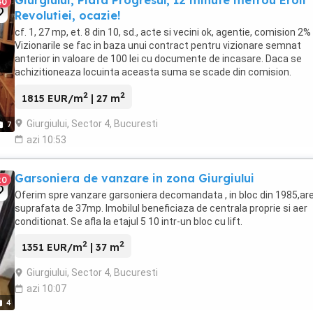
Giurgiului, Piata Progresul, 12 minute metrou Eroii
40
Revolutiei, ocazie!
cf. 1, 27 mp, et. 8 din 10, sd., acte si vecini ok, agentie, comision 2%
Vizionarile se fac in baza unui contract pentru vizionare semnat
anterior in valoare de 100 lei cu documente de incasare. Daca se
achizitioneaza locuinta aceasta suma se scade din comision.
2
2
1815 EUR/m
| 27 m
Giurgiului, Sector 4, Bucuresti
7
azi 10:53
Garsoniera de vanzare in zona Giurgiului
20
Oferim spre vanzare garsoniera decomandata , in bloc din 1985,are
suprafata de 37mp. Imobilul beneficiaza de centrala proprie si aer
conditionat. Se afla la etajul 5 10 intr-un bloc cu lift.
2
2
1351 EUR/m
| 37 m
Giurgiului, Sector 4, Bucuresti
azi 10:07
4