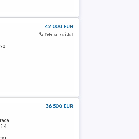
42 000 EUR
Telefon validat
980.
36 500 EUR
trada
 3 4
atat