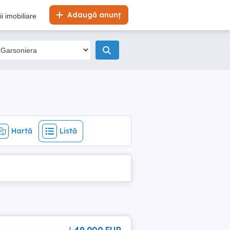
Hartă
Listă
Adaugă anunț
i imobiliare
Hartă
Listă