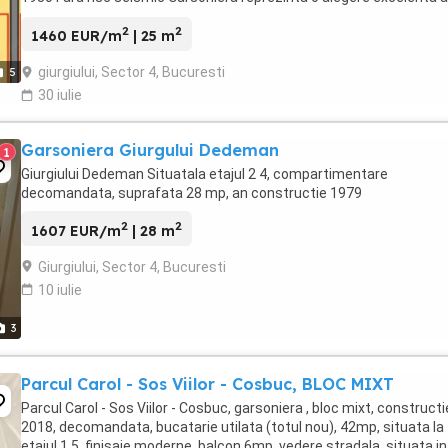
pentru ...
2
2
1460 EUR/m
| 25 m
giurgiului, Sector 4, Bucuresti
5
30 iulie
Garsoniera Giurgului Dedeman
1
Giurgiului Dedeman Situatala etajul 2 4, compartimentare
decomandata, suprafata 28 mp, an constructie 1979
2
2
1607 EUR/m
| 28 m
Giurgiului, Sector 4, Bucuresti
10 iulie
3
Parcul Carol - Sos Viilor - Cosbuc, BLOC MIXT
Parcul Carol - Sos Viilor - Cosbuc, garsoniera , bloc mixt, constructi
2018, decomandata, bucatarie utilata (totul nou), 42mp, situata la
etajul 1 5, finisaje moderne, balcon 6mp, vedere stradala, situata in