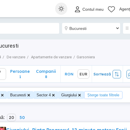
Persoane
Companii
RON
EUR
Sortează
Agenți
Contul meu
1
8
ucuresti
4
De vanzare
Apartamente de vanzare
Garsoniera
e
Persoane
Companii
RON
EUR
Sortează
1
8
Bucuresti
Sector 4
Giurgiului
Șterge toate filtrele
nă:
20
50