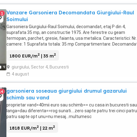
Vanzare Garsoniera Decomandata Giurgiului-Raul
1
Soimului
Garsoniera Giurgiului-Raul Soimului, decomandat, etaj P din 4,
suprafata 35 mp, an constructie 1975. Are ferestre cu geam
termopan, parchet, gresie, faianta, usa metalica. Caracteristici: Nr.
camere: 1 Suprafata totala: 35 mp Compartimentare: Decomanda
Confort: 1 Etaj: P din 4 Nr. bai: 1 Nr. balcoane: ...
2
2
1800 EUR/m
| 35 m
giurgiului, Sector 4, Bucuresti
9
4 august
garsoniera soseaua giurgiului drumul gazarului
14
schimb sau vand
proprietar vand=40mii euro sau schimb== cu casa in bucuresti sau
langa=dau diferenta==rog sunati....zero sapte patru trei cinci patru
patru sapte opt unu=nu mesaj...multumesc
2
2
1818 EUR/m
| 22 m