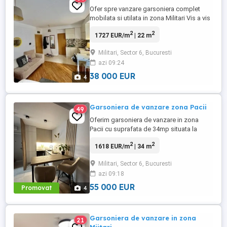
Ofer spre vanzare garsoniera complet
mobilata si utilata in zona Militari Vis a vis
de Roz Caffe.Garsoniera dispune de o
2
2
1727 EUR/m
| 22 m
suprafata de 22mp etaj 2 an constructie
1982.
Militari, Sector 6, Bucuresti
azi 09:24
38 000 EUR
4
Garsoniera de vanzare zona Pacii
49
Oferim garsoniera de vanzare in zona
Pacii cu suprafata de 34mp situata la
etajul 5 8,an constructie 1981,locuinta este
2
2
1618 EUR/m
| 34 m
practica si luminoasa,ideala pentru
investitie sau locuit,acces facil la
Militari, Sector 6, Bucuresti
metrou,mijloace de transport,magazine si
azi 09:18
alte facilitati,sunati-ma pentru mai multe
detalii!
55 000 EUR
Promovat
4
Garsoniera de vanzare in zona
21