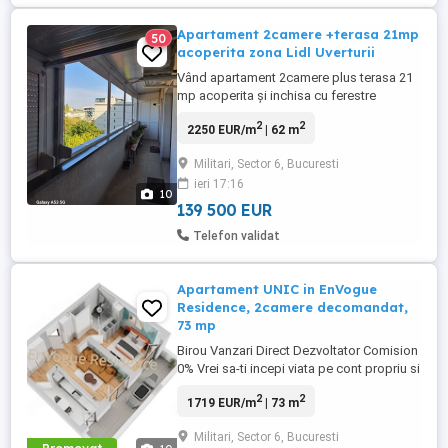
Apartament 2camere +terasa 21mp
50
acoperita zona Lidl Uverturii
Vând apartament 2camere plus terasa 21
mp acoperita și inchisa cu ferestre
termopan și rulouri aluminiu Militari sector
2
2
2250 EUR/m
| 62 m
6 zona Uverturii colt cu str Apusului,
magazin Lidl ,mobilat si utilat complet
Militari, Sector 6, Bucuresti
conform pozelor, bloc nou 2020 et 4 4 cu
ieri 17:16
lift ,statii autobuz (178,106,434,483) lângă
10
bloc
139 500 EUR
Telefon validat
Apartament UNIC in EnVogue
Residence, 2camere decomandat,
73 mp
Birou Vanzari Direct Dezvoltator Comision
0% Vrei sa-ti incepi viata pe cont propriu si
te afli in cautarea unei locuinte care sa-ti
2
2
1719 EUR/m
| 73 m
ofere confortul, functionalitatea, dar si
flexibilitatea de care ai nevoie? O unitate
Militari, Sector 6, Bucuresti
locativa monocamerala este, adesea, cea