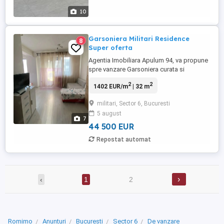
10
Garsoniera Militari Residence
8
Super oferta
Agentia Imobiliara Apulum 94, va propune
spre vanzare Garsoniera curata si
spatioasa situata in Complexul Militari
2
2
1402 EUR/m
| 32 m
Rezident, Str Sg ilie Petre nr 86 Chiajna
Ilfov cu o suprafata de 32 mp. Et 7. din 8.
militari, Sector 6, Bucuresti
An de constructie 2018. Garsoniera dubla,
5 august
confort 1 semdecomandata. cu centrala ...
7
44 500 EUR
Repostat automat
›
‹
1
2
Romimo
Anunțuri
Bucuresti
Sector 6
De vanzare