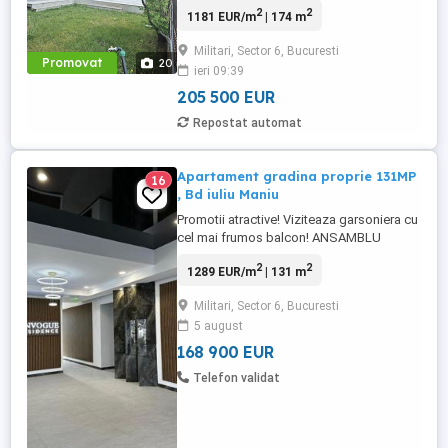
ofere confortul, functionalitatea, dar si
2
2
1181 EUR/m
| 174 m
flexibilitatea de care ai nevoie? O unitate
locativa monocamerala este, adesea, cea
Militari, Sector 6, Bucuresti
mai buna solutie pentru tinerii aflati la
Promovat
20
ieri 09:39
inceput de drum, iar in ansamblul
EnVogue Residence ...
205 500 EUR
Repostat automat
Apartament gradina proprie 131MP
16
, Bd iuliu Maniu
Promotii atractive! Viziteaza garsoniera cu
cel mai frumos balcon! ANSAMBLU
VERDE CU PANOURI FOTOVOLTAICE.
2
2
1289 EUR/m
| 131 m
https: watch?v=S46PCLmuBAE Envogue
Residence Iuliu Maniu vă pune la
Militari, Sector 6, Bucuresti
dispoziție garsoniere, studio-uri,
5 august
apartamente cu 2 și 3 camere, elegante, la
preț atractiv în care vă veți simți ca acasă
168 900 EUR
...
Telefon validat