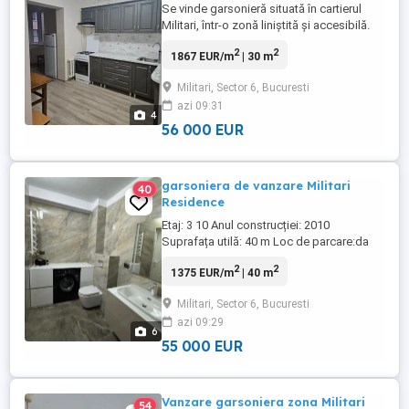
Se vinde garsonieră situată în cartierul
Militari, într-o zonă liniștită și accesibilă.
Suprafață utilă: 30 mp Etaj: 3 10 Structură:
2
2
1867 EUR/m
| 30 m
1 cameră, baie, bucătărie Beneficii și
puncte de reper: Locuința se află într-o
Militari, Sector 6, Bucuresti
zonă cu multiple facilități: supermarketuri,
azi 09:31
farmacii, școli și grădinițe. Acces rapid la
4
...
56 000 EUR
garsoniera de vanzare Militari
40
Residence
Etaj: 3 10 Anul construcției: 2010
Suprafața utilă: 40 m Loc de parcare:da
Mijloace de transport: Stație de metrou
2
2
1375 EUR/m
| 40 m
Militari la 10 minute de mers pe jos,
autobuzele 178, 236, 138 și 138B la 2
Militari, Sector 6, Bucuresti
minute distanță.
azi 09:29
6
55 000 EUR
Vanzare garsoniera zona Militari
54