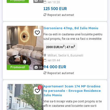
Promovat
10
ieri 10:20
mai buna solutie pentru tinerii aflati ...
125 500 EUR
Repostat automat
Garsoniera 47mp, Bd Iuliu Maniu
Fie ca esti in cautarea unei locuinte pentru
uzul propriu, fie ca vrei sa faci o investitie
inteligenta, un apartament cu doua
2
2
2000 EUR/m
| 47 m
camere ramane una dintre cele mai viabile
optiuni pe care le ai la dispozitie. In
Militari, Sector 6, Bucuresti
ansamblul rezidential EnVogue Residence
ieri 09:44
- Iuliu Maniu, din vestul Capitalei, iti punem
la dispozitie ...
94 000 EUR
Promovat
10
Repostat automat
Apartament 3cam 174 MP Gradina
1
ta personala - Envogue Residence
Iuliu Maniu
Vrei sa-ti incepi viata pe cont propriu si te
afli in cautarea unei locuinte care sa-ti