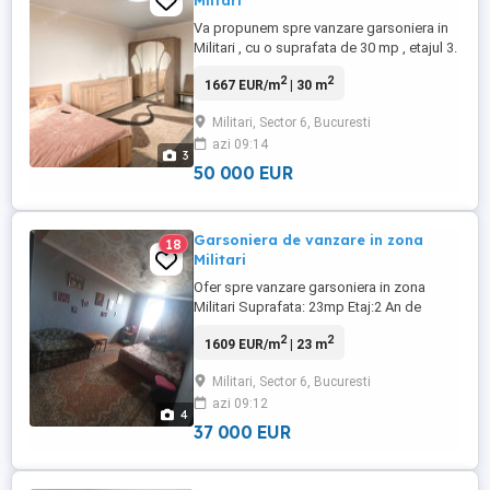
Miitari
Va propunem spre vanzare garsoniera in
Militari , cu o suprafata de 30 mp , etajul 3.
Garsoniera se vinde mobilata si se
2
2
1667 EUR/m
| 30 m
accepta credit imobiliar ! Mai multe detalii
telefonic !
Militari, Sector 6, Bucuresti
azi 09:14
3
50 000 EUR
Garsoniera de vanzare in zona
18
Militari
Ofer spre vanzare garsoniera in zona
Militari Suprafata: 23mp Etaj:2 An de
constructie:1982 Loc de parcare:Nu
2
2
1609 EUR/m
| 23 m
Lift:NU Distanta de metrou: 12 minute.
Complet mobilat si utilat.
Militari, Sector 6, Bucuresti
azi 09:12
4
37 000 EUR