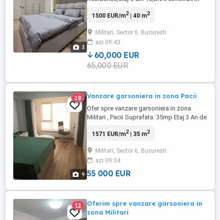
1985,suprafata 40 mp.Garsoniera este
2
2
1500 EUR/m
| 40 m
luminoasa,cu camera
confortabila,bucatarie si baie.Se
Militari, Sector 6, Bucuresti
inchiriaza mobilata si utilata.Zona este
azi 09:43
buna,aproape de metrou,magazine,centre
3
comerciale si parcuri,cu acces rapid la
60,000 EUR
mijloacele de ...
65,000 EUR
Vanzare garsoniera in zona Pacii
18
Ofer spre vanzare garsoniera in zona
Militari , Pacii Suprafata: 35mp Etaj:3 An de
constructie:1977 Loc de parcare:Nu
2
2
1571 EUR/m
| 35 m
Lift:Da Distanta de metrou: 10 minute.
Complet mobilat si utilat.
Militari, Sector 6, Bucuresti
azi 09:34
55 000 EUR
9
Oferim spre vanzare garsoniera in
12
zona Militari