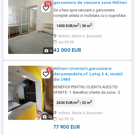
garsoniera de vanzare zona Militari
73
Se ofera spre vanzare o garsoniera
complet utilata si mobilata cu o suprafata
de 30mp situata la etajul 3 in zona Militari
2
2
1400 EUR/m
| 30 m
la 5 minute de mers pe jos de Piata
Gorjului si de statia de metrou
Militari, Sector 6, Bucuresti
azi 09:08
42 000 EUR
6
Militari-Uverturii,garsoniera
1
decomandata,cf 1,etaj 3 4, imobil
din 1980
BENEFICII PENTRU CLIENTII ACESTEI
OFERTE: 1. Beneficii oferite de zona: -2
minute distanta de bulevardul Uverturii -7
2
2
2434 EUR/m
| 32 m
minute Lidl -7 minute distanta de
intersectia Uverturii cu Apusului -4 minute
militari, Sector 6, Bucuresti
statia STB 2. Beneficii tehnice ale ofertei: -
12
azi 05:26
garsoniera este amplasata in imobil de 4
etaje ,construit in ...
77 900 EUR