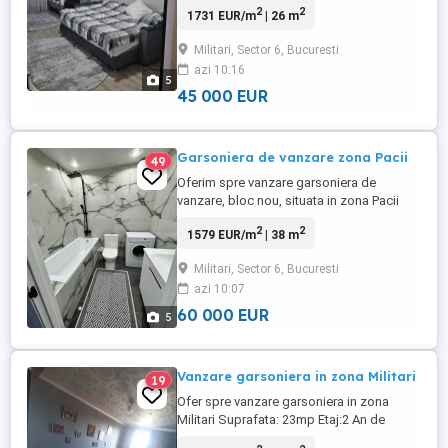
2
2
1731 EUR/m
| 26 m
vă aduceți bagajele. Este situată la etajul 2
din 8, oferind o priveliște liniștită și
Militari, Sector 6, Bucuresti
intimitate. o garsonieră spațioasă în
azi 10:16
Militari Residence, situată pe strada
5
Rezervelor perfectă ...
45 000 EUR
Garsoniera de vanzare zona Pacii
49
Oferim spre vanzare garsoniera de
vanzare, bloc nou, situata in zona Pacii
Militari. Garsoniera are o suprafata de 38
2
2
1579 EUR/m
| 38 m
mp, este complet nou utilata si mobilata.
Etaj 2.
Militari, Sector 6, Bucuresti
azi 10:07
60 000 EUR
5
Vanzare garsoniera in zona Militari
19
Ofer spre vanzare garsoniera in zona
Militari Suprafata: 23mp Etaj:2 An de
constructie:1977 Loc de parcare:Nu