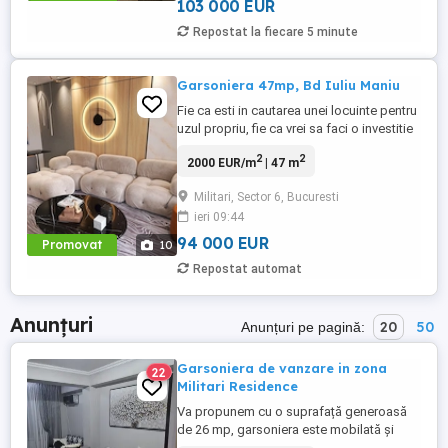
103 000 EUR
Repostat la fiecare 5 minute
Garsoniera 47mp, Bd Iuliu Maniu
Fie ca esti in cautarea unei locuinte pentru
uzul propriu, fie ca vrei sa faci o investitie
inteligenta, un apartament cu doua
2
2
2000 EUR/m
| 47 m
camere ramane una dintre cele mai viabile
optiuni pe care le ai la dispozitie. In
Militari, Sector 6, Bucuresti
ansamblul rezidential EnVogue Residence
ieri 09:44
- Iuliu Maniu, din vestul Capitalei, iti punem
la dispozitie ...
94 000 EUR
Promovat
10
Repostat automat
Anunțuri
20
50
Anunțuri pe pagină:
Garsoniera de vanzare in zona
22
Militari Residence
Va propunem cu o suprafață generoasă
de 26 mp, garsoniera este mobilată și
utilată exact ca în imagini trebuie doar să