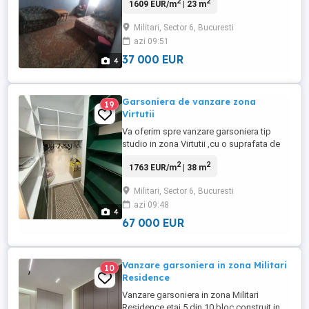
2
2
1609 EUR/m
| 23 m
Lift:NU Distanta de metrou: 12 minute.
Complet mobilat si utilat.
Militari, Sector 6, Bucuresti
azi 09:51
37 000 EUR
4
Garsoniera de vanzare zona
19
Virtutii
Va oferim spre vanzare garsoniera tip
studio in zona Virtutii ,cu o suprafata de
38mp situata la etajul 2 unui imobil. An de
2
2
1763 EUR/m
| 38 m
constructie 2010. A fost recent renovată,
mobilată și utilată complet adică te muți
Militari, Sector 6, Bucuresti
doar cu bagajul personal. Ai tramvaiul 41
azi 09:48
la 2 minute, Crângași și Lujerului la o
4
plimbare ...
67 000 EUR
Vanzare garsoniera in zona Militari
10
Residence
Vanzare garsoniera in zona Militari
Residence,etaj 5 din 10,bloc construit in