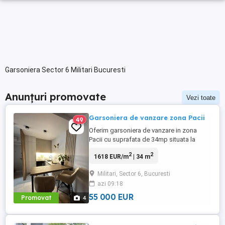
Garsoniera Sector 6 Militari Bucuresti
Anunțuri promovate
Vezi toate
Garsoniera de vanzare zona Pacii
49
Oferim garsoniera de vanzare in zona
Pacii cu suprafata de 34mp situata la
etajul 5 8,an constructie 1981,locuinta este
2
2
1618 EUR/m
| 34 m
practica si luminoasa,ideala pentru
investitie sau locuit,acces facil la
Militari, Sector 6, Bucuresti
metrou,mijloace de transport,magazine si
azi 09:18
alte facilitati,sunati-ma pentru mai multe
detalii!
55 000 EUR
Promovat
4