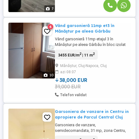
7
Vând garsonieră 11mp et3 în
4
Mănăștur pe aleea Gârbău
Vând garsonieră 11mp etajul 3 în
Mănăștur pe aleea Gârbău în bloc izolat
exterior cu repartitor pe calorifer
2
2
3455 EUR/m
| 11 m
Mănăștur, Cluj-Napoca, Cluj
azi 08:07
10
38,000 EUR
39,000 EUR
Telefon validat
Garsoniera de vanzare in Centru in
apropiere de Parcul Central Cluj
Garsoniera de vanzare,
semidecomandata, 31 mp, zona Centru,
Cluj-Napoca. Avantaje majore ale acestei