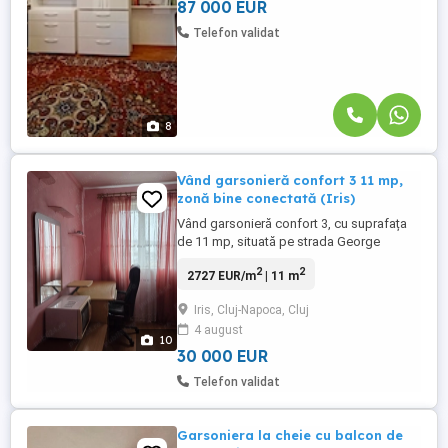
spațioasă și luminoasă, bucătărie ...
87 000 EUR
Telefon validat
8
Vând garsonieră confort 3 11 mp,
zonă bine conectată (Iris)
Vând garsonieră confort 3, cu suprafața
de 11 mp, situată pe strada George
Gordon Byron, nr. 6A, ap. 42. Garsoniera
2
2
2727 EUR/m
| 11 m
este decomandată și dispune de o
cameră, hol și baie. Garsoniera a fost
Iris, Cluj-Napoca, Cluj
îmbunătățită pentru un confort termic mai
4 august
bun, prin izolare realizată pe interior
10
(peretele cu geamul și tavanele).
30 000 EUR
Localizare ...
Telefon validat
Garsoniera la cheie cu balcon de