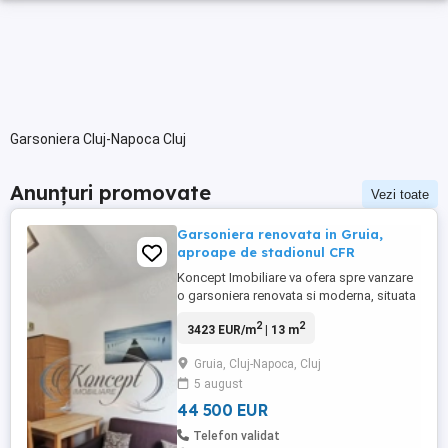
Garsoniera Cluj-Napoca Cluj
Anunțuri promovate
Vezi toate
Garsoniera renovata in Gruia,
aproape de stadionul CFR
Koncept Imobiliare va ofera spre vanzare
o garsoniera renovata si moderna, situata
in cartierul Gruia, chiar langa stadionul
2
2
3423 EUR/m
| 13 m
CFR, intr-un bloc rezidential cu regim
redus de inaltime, dispus pe parter si
Gruia, Cluj-Napoca, Cluj
doua etaje. Proprietatea se afla la parter,
5 august
cu orientare estica, ceea ce asigura lumina
naturala constanta ...
44 500 EUR
Telefon validat