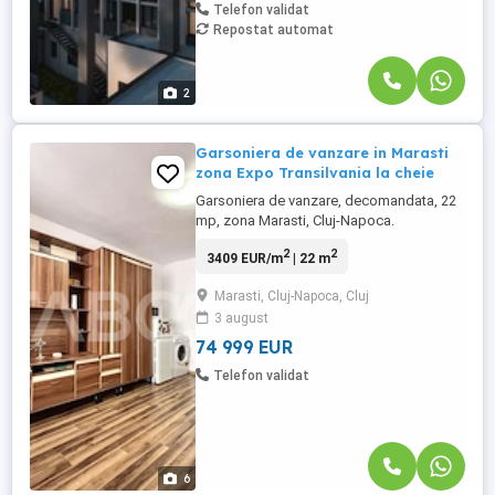
Telefon validat
Repostat automat
2
Garsoniera de vanzare in Marasti
zona Expo Transilvania la cheie
Garsoniera de vanzare, decomandata, 22
mp, zona Marasti, Cluj-Napoca.
Avantaje majore ale acestei garsoniere:
2
2
3409 EUR/m
| 22 m
• Pretabil investitie sigura; TABOO
Imobiliare propune o garsoniera de
Marasti, Cluj-Napoca, Cluj
vanzare, decomandata, situata in
3 august
localitatea Cluj-Napoca, ...
74 999 EUR
Telefon validat
6