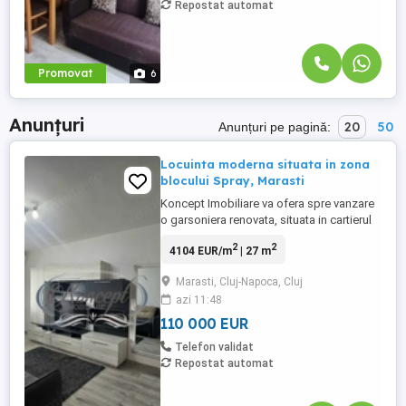
Repostat automat
Promovat
6
Anunțuri
20
50
Anunțuri pe pagină:
Locuinta moderna situata in zona
blocului Spray, Marasti
Koncept Imobiliare va ofera spre vanzare
o garsoniera renovata, situata in cartierul
Marasti, in zona blocului Spray, una dintre
2
2
4104 EUR/m
| 27 m
cele mai accesibile si bine conectate zone
ale orasului. Proprietatea se afla la ultimul
Marasti, Cluj-Napoca, Cluj
etaj al unui imobil cu 4 niveluri, reabilitat
azi 11:48
termic, beneficiind de orientare vestica, ...
110 000 EUR
Telefon validat
Repostat automat