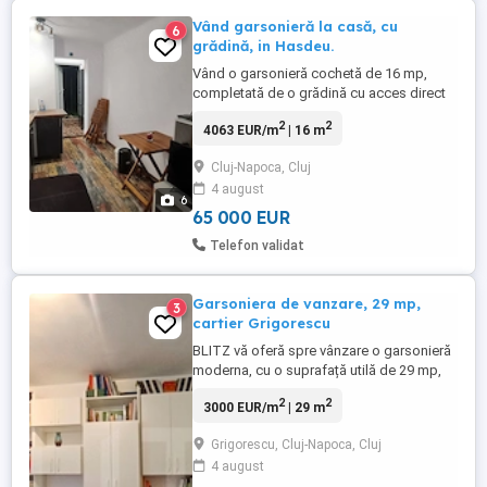
Vând garsonieră la casă, cu
6
grădină, in Hasdeu.
Vând o garsonieră cochetă de 16 mp,
completată de o grădină cu acces direct
din interiorul locuinței. Proprietatea este
2
2
4063 EUR/m
| 16 m
situată la doar câteva minute de mers pe
jos de UMF, într-o zonă liniștită și ușor
Cluj-Napoca, Cluj
accesibilă. Garsoniera se află la demisol,
4 august
însă beneficiază de lumină naturală
6
datorită ferestrelor ...
65 000 EUR
Telefon validat
Garsoniera de vanzare, 29 mp,
3
cartier Grigorescu
BLITZ vă oferă spre vânzare o garsonieră
moderna, cu o suprafață utilă de 29 mp,
situată la etajul 1 al unui imobil din
2
2
3000 EUR/m
| 29 m
cartierul Grigorescu, una dintre cele mai
apreciate zone rezidențiale din Cluj-
Grigorescu, Cluj-Napoca, Cluj
Napoca. Locuința este compartimentată
4 august
eficient și este formată din cameră