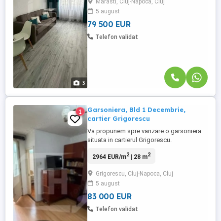
Marasti, Cluj-Napoca, Cluj
Garsoniera a fost renovata in totalite, fiind
5 august
ideala pentru locuit sau investitie! Exista
spatiu ...
79 500 EUR
Telefon validat
3
Garsoniera, Bld 1 Decembrie,
1
cartier Grigorescu
Va propunem spre vanzare o garsoniera
situata in cartierul Grigorescu.
Caracteristici: - 1 camera - 1 bucatarie - 1
2
2
2964 EUR/m
| 28 m
dormitor - 1 baie - hol - 1 balcon
Grigorescu, Cluj-Napoca, Cluj
5 august
83 000 EUR
Telefon validat