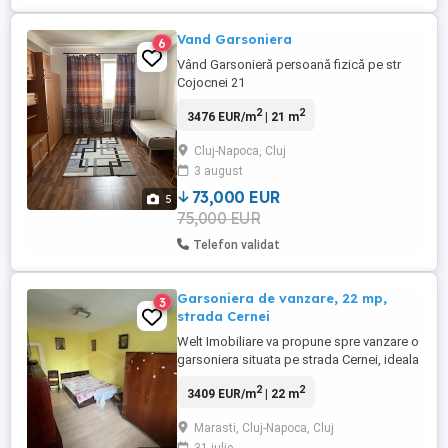
Vand Garsoniera
6
Vând Garsonieră persoană fizică pe str
Cojocnei 21
2
2
3476 EUR/m
| 21 m
Cluj-Napoca, Cluj
3 august
73,000 EUR
5
75,000 EUR
Telefon validat
Garsoniera de vanzare, 22 mp,
3
strada Cernei
Welt Imobiliare va propune spre vanzare o
garsoniera situata pe strada Cernei, ideala
atat pentru investitie, cat si pentru locuinta
2
2
3409 EUR/m
| 22 m
proprie, datorita pozitiei accesibile si a
potentialului de renovare. Locuinta are o
Marasti, Cluj-Napoca, Cluj
suprafata utila de 22 mp, la care se