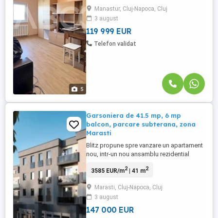
Manastur, Cluj-Napoca, Cluj
3 august
119 999 EUR
Telefon validat
5
Garsoniera de 41.5 mp, 6 mp
balcon, parcare subterana, zona
Marasti
Blitz propune spre vanzare un apartament
nou, intr-un nou ansamblu rezidential
exclusivist, in zona Centrala. Apartamentul
2
2
3585 EUR/m
| 41 m
dispune de o suprafata de 41.4 mp si este
compartimentat astfel: living deschis cu
Marasti, Cluj-Napoca, Cluj
bucataria, baie si balcon de 6 mp. Imobilul
3 august
este premium, folosindu-se doar
materiale de inalta ...
147 000 EUR