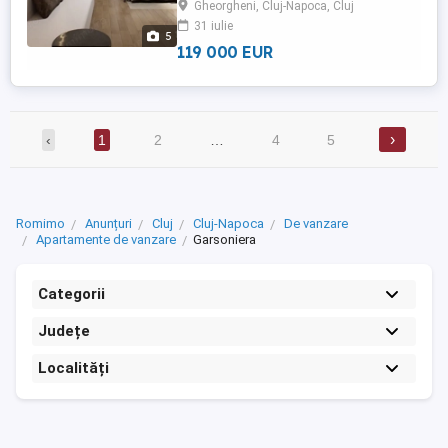
Gheorgheni, Cluj-Napoca, Cluj
din Cluj-Napoca. Locuința este amplasată
31 iulie
la etajul 2 din 10 al unui imobil bine
5
întreținut și dispune ...
119 000 EUR
›
‹
1
2
…
4
5
Romimo
Anunțuri
Cluj
Cluj-Napoca
De vanzare
Apartamente de vanzare
Garsoniera
Categorii
Județe
Localități