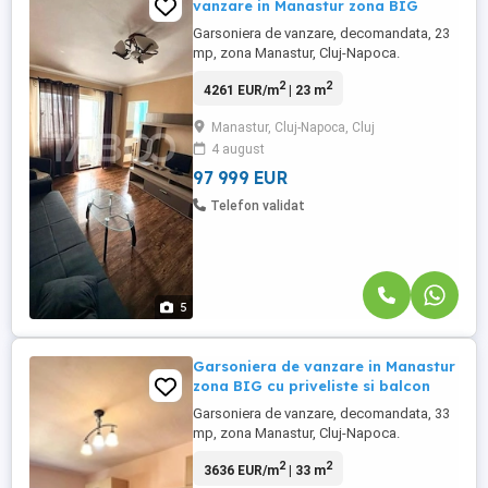
vanzare in Manastur zona BIG
Garsoniera de vanzare, decomandata, 23
mp, zona Manastur, Cluj-Napoca.
Avantaje majore ale acestei garsoniere:
2
2
4261 EUR/m
| 23 m
• Pretabil investitie sigura.
TABOO Imobiliare propune o
Manastur, Cluj-Napoca, Cluj
garsoniera de vanzare, ...
4 august
97 999 EUR
Telefon validat
5
Garsoniera de vanzare in Manastur
zona BIG cu priveliste si balcon
Garsoniera de vanzare, decomandata, 33
mp, zona Manastur, Cluj-Napoca.
Avantaje majore ale acestei garsoniere:
2
2
3636 EUR/m
| 33 m
• Pretabil investitie sigura. ...