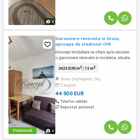
6
Garsoniera renovata in Gruia,
aproape de stadionul CFR
Koncept Imobiliare va ofera spre vanzare
o garsoniera renovata si moderna, situata
in cartierul Gruia, chiar langa stadionul
2
2
3423 EUR/m
| 13 m
CFR, intr-un bloc rezidential cu regim
redus de inaltime, dispus pe parter si
Gruia, Cluj-Napoca, Cluj
doua etaje. Proprietatea se afla la parter,
5 august
cu orientare estica, ceea ce asigura lumina
naturala constanta ...
44 500 EUR
Telefon validat
Repostat automat
Promovat
6