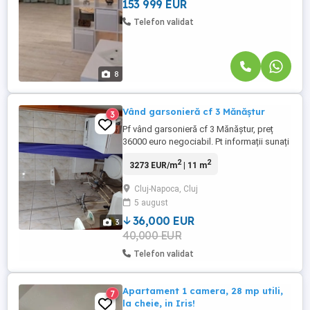
153 999 EUR
Telefon validat
8
Vând garsonieră cf 3 Mănăștur
3
Pf vând garsonieră cf 3 Mănăștur, preț
36000 euro negociabil. Pt informații sunați
vă rog la nr de telefon .
2
2
3273 EUR/m
| 11 m
Cluj-Napoca, Cluj
5 august
36,000 EUR
3
40,000 EUR
Telefon validat
Apartament 1 camera, 28 mp utili,
7
la cheie, in Iris!