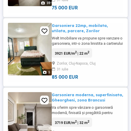
31 iulie
adauga un balcon de 2 mp, fiind situata la
18
etajul ...
75 000 EUR
Garsoniera 22mp, mobilata,
utilata, parcare, Zorilor
Welt Imobiliare va propune spre vanzare o
garsoniera, intr-o zona linistita a cartierului
Zorilor. Suprafata utila de 22mp este
2
2
3921 EUR/m
| 22 m
compartimentata astfel: - camera -
bucatarie - baie Confortul termic se
Zorilor, Cluj-Napoca, Cluj
realizeaza prin centrala proprie si
31 iulie
calorifere. Se vinde mobilata si utilata.
5
Dispune de un loc de ...
85 000 EUR
Garsoniera moderna, superfinisata,
Gheorgheni, zona Brancusi
Va oferim spre vânzare o garsonieră
modernă, finisată și pregătită pentru
mutare, situată în cartierul Gheorgheni,
2
2
3719 EUR/m
| 32 m
zona Constantin Brâncuși, una dintre cele
mai apreciate și căutate zone rezidențiale