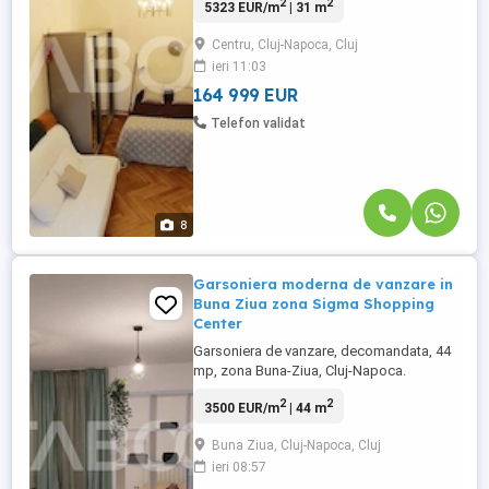
2
2
5323 EUR/m
| 31 m
garsoniere: • Pretabil investitie sigura; •
Loc de depozitare in pod; TABOO
Centru, Cluj-Napoca, Cluj
Imobiliare propune un apartament de
ieri 11:03
vanzare cu 1 camere, semidecomandat,
situat in localitatea Cluj-Napoca, zona ...
164 999 EUR
Telefon validat
8
Garsoniera moderna de vanzare in
Buna Ziua zona Sigma Shopping
Center
Garsoniera de vanzare, decomandata, 44
mp, zona Buna-Ziua, Cluj-Napoca.
Avantaje majore ale acestei garsoniere:
2
2
3500 EUR/m
| 44 m
• Pretabil investitie sigura; • Posibilitatea
de achizitionare loc de parcare cu CF
Buna Ziua, Cluj-Napoca, Cluj
separat; ...
ieri 08:57