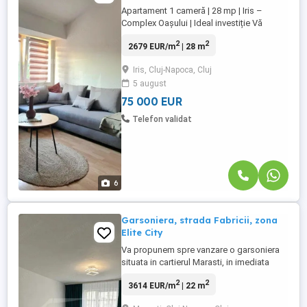
Apartament 1 cameră | 28 mp | Iris –
Complex Oașului | Ideal investiție Vă
propunem spre vânzare un apartament cu
2
2
2679 EUR/m
| 28 m
1 cameră, situat în cartierul Iris, în cadrul
Complexului Oașului — o zonă bine
Iris, Cluj-Napoca, Cluj
conectată, cu acces rapid către
5 august
principalele puncte de interes din oraș.
Suprafață utilă: 28 mp Etaj: ...
75 000 EUR
Telefon validat
6
Garsoniera, strada Fabricii, zona
Elite City
Va propunem spre vanzare o garsoniera
situata in cartierul Marasti, in imediata
apropiere Elite City-Auchan. Caracteristici:
2
2
3614 EUR/m
| 22 m
- 1 camera - 1 chicineta - 1 baie - 1 hol
Beneficiaza de cota parte terasa!!!