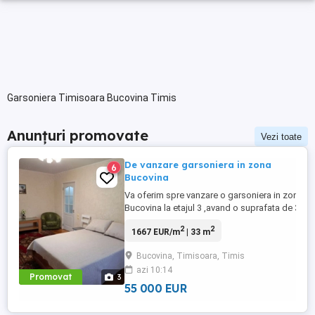
Garsoniera Timisoara Bucovina Timis
Anunțuri promovate
Vezi toate
De vanzare garsoniera in zona
6
Bucovina
Va oferim spre vanzare o garsoniera in zona
Bucovina la etajul 3 ,avand o suprafata de 33
mp, mobilata si utilata complet. In imediata sa
2
2
1667 EUR/m
| 33 m
apropiere se afla parcul Bucovina,la o distanta
de 1-2 minute de mers
Bucovina, Timisoara, Timis
jos,magazine,banci,farmacii,scoli,gradinite,etc
azi 10:14
Daca sunteti interesati de vizionare sau de ...
Promovat
3
55 000 EUR