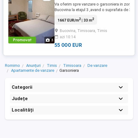
Va oferim spre vanzare o garsoniera in zona
Bucovina la etajul 3 ,avand o suprafata de 33
mp, mobilata si utilata complet. In imediata sa
2
2
1667 EUR/m
| 33 m
apropiere se afla parcul Bucovina,la o distanta
de 1-2 minute de mers
Bucovina, Timisoara, Timis
jos,magazine,banci,farmacii,scoli,gradinite,etc
azi 10:14
Daca sunteti interesati de vizionare sau de ...
Promovat
3
55 000 EUR
Romimo
Anunțuri
Timis
Timisoara
De vanzare
Apartamente de vanzare
Garsoniera
Categorii
Județe
Localități