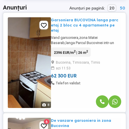
Anunțuri
20
50
Anunțuri pe pagină:
Garsoniera BUCOVINA langa parc
etaj 2 bloc cu 4 apartamente pe
etaj
Vand garsoniera,zona Matei
Basarab,langa Parcul Bucovinei intr-un
bloc (etaj 2 din 4) situat in zona Bucovina
2
2
2396 EUR/m
| 26 m
(calea Torontalului strada Bucovinei), ce
are acces facil catre toate directiile
Bucovina, Timisoara, Timis
orasului. Se compune din: hol, living , baie,
azi 11:53
bucatarie echipata. Apartamentul se vinde
mobilat, bucataria este ...
62 300 EUR
Telefon validat
8
De vanzare garsoniera in zona
6
Bucovina