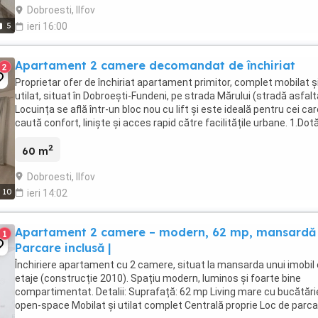
Dobroesti, Ilfov
5
ieri 16:00
Apartament 2 camere decomandat de închiriat
2
Proprietar ofer de închiriat apartament primitor, complet mobilat ș
utilat, situat în Dobroești-Fundeni, pe strada Mărului (stradă asfalt
Locuința se află într-un bloc nou cu lift și este ideală pentru cei car
caută confort, liniște și acces rapid către facilitățile urbane. 1.Dotă
Confort: ...
2
60 m
Dobroesti, Ilfov
10
ieri 14:02
Apartament 2 camere – modern, 62 mp, mansardă 
1
Parcare inclusă |
Închiriere apartament cu 2 camere, situat la mansarda unui imobil 
etaje (construcție 2010). Spațiu modern, luminos și foarte bine
compartimentat. Detalii: Suprafață: 62 mp Living mare cu bucătări
open-space Mobilat și utilat complet Centrală proprie Loc de parc