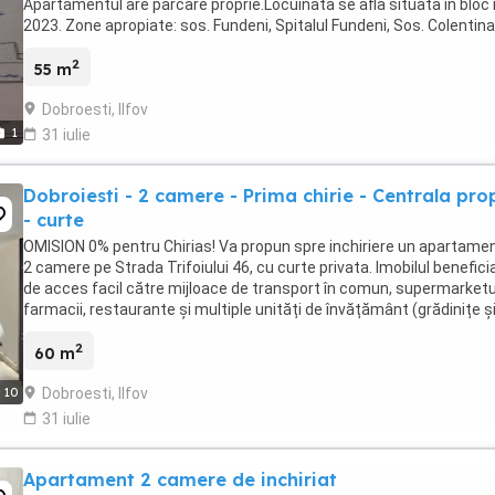
Apartamentul are parcare proprie.Locuinata se afla situata in bloc 
2023. Zone apropiate: sos. Fundeni, Spitalul Fundeni, Sos. Colentina
distante de max 500 m. ...
2
55 m
Dobroesti, Ilfov
1
31 iulie
Dobroiesti - 2 camere - Prima chirie - Centrala pro
- curte
OMISION 0% pentru Chirias! Va propun spre inchiriere un apartame
2 camere pe Strada Trifoiului 46, cu curte privata. Imobilul benefic
de acces facil către mijloace de transport în comun, supermarketu
farmacii, restaurante și multiple unități de învățământ (grădinițe ș
școli), fiind situat ...
2
60 m
Dobroesti, Ilfov
10
31 iulie
Apartament 2 camere de inchiriat