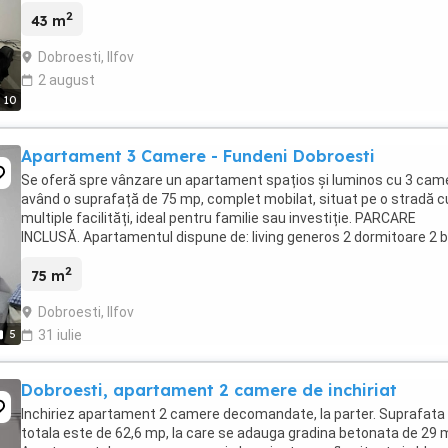
2
43 m
Dobroesti, Ilfov
2 august
10
Apartament 3 Camere - Fundeni Dobroesti
Se oferă spre vânzare un apartament spațios și luminos cu 3 cam
având o suprafață de 75 mp, complet mobilat, situat pe o stradă c
multiple facilități, ideal pentru familie sau investiție. PARCARE
INCLUSĂ. Apartamentul dispune de: living generos 2 dormitoare 2 b
bucătărie complet utilată centrala ...
2
75 m
Dobroesti, Ilfov
5
31 iulie
Dobroesti, apartament 2 camere de inchiriat
Inchiriez apartament 2 camere decomandate, la parter. Suprafata
totala este de 62,6 mp, la care se adauga gradina betonata de 29 