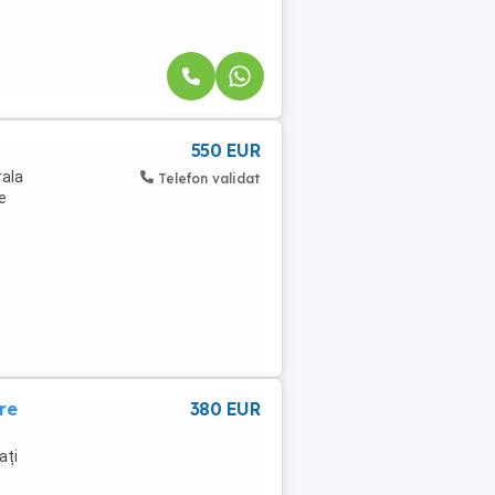
550 EUR
rala
Telefon validat
e
re
380 EUR
ați