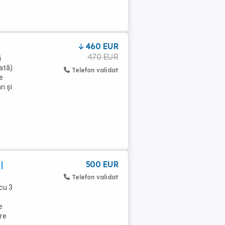
460 EUR
470 EUR
i
ată).
Telefon validat
e
ri și
|
500 EUR
Telefon validat
cu 3
e
are