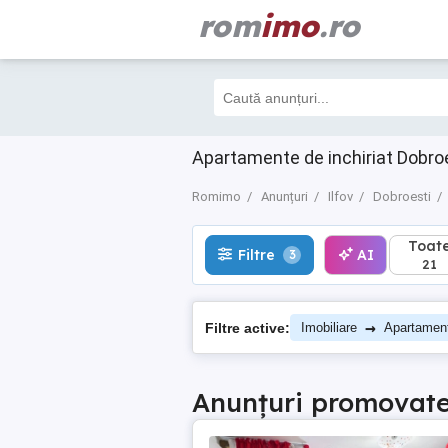
rom
imo
.ro
Toate
Filtre
AI
3
21
Apartamente de inchiriat Dobroe
Romimo
Anunțuri
Ilfov
Dobroesti
Toat
Filtre
AI
3
21
→
Filtre active:
Imobiliare
Apartament
Anunțuri promovat