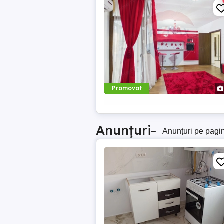
Promovat
Anunțuri
–
Anunțuri pe pagi