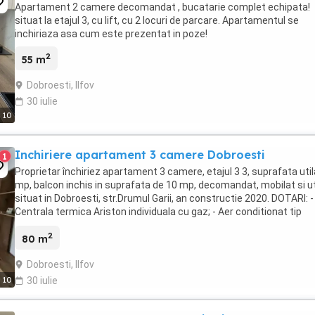
Apartament 2 camere decomandat , bucatarie complet echipata!
situat la etajul 3, cu lift, cu 2 locuri de parcare. Apartamentul se
inchiriaza asa cum este prezentat in poze!
2
55 m
Dobroesti, Ilfov
30 iulie
10
Inchiriere apartament 3 camere Dobroesti
1
Proprietar închiriez apartament 3 camere, etajul 3 3, suprafata util
mp, balcon inchis in suprafata de 10 mp, decomandat, mobilat si ut
situat in Dobroesti, str.Drumul Garii, an constructie 2020. DOTARI: -
Centrala termica Ariston individuala cu gaz; - Aer conditionat tip
multisplit Daikin; -Apometre - ...
2
80 m
Dobroesti, Ilfov
10
30 iulie