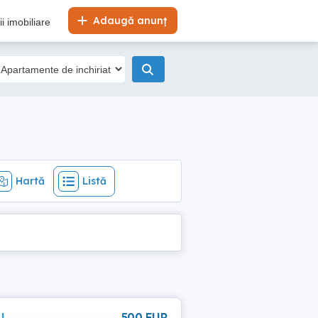
Hartă
Listă
Adaugă anunț
i imobiliare
Hartă
Listă
|
500 EUR