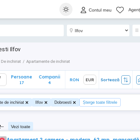
Persoane
Companii
RON
EUR
Sortează
Agenți
Contul meu
17
4
sti Ilfov
De inchiriat
Apartamente de inchiriat
e
Persoane
Companii
RON
EUR
Sortează
17
4
e de inchiriat
Ilfov
Dobroesti
Șterge toate filtrele
e
–
Vezi toate
Apartament 2 camere – modern, 62 mp, mansardă 