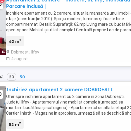
1
Parcare inclusă |
Închiriere apartament cu 2 camere, situat la mansarda unui imobil 
etaje (construcție 2010). Spațiu modern, luminos și foarte bine
compartimentat. Detalii: Suprafață: 62 mp Living mare cu bucătări
open-space Mobilat și utilat complet Centrală proprie Loc de parc
inclus Condiții: Chirie: ...
2
62 m
Dobroesti, Ilfov
13
4 august
nă:
20
50
Inchiriez apartament 2 camere DOBROESTI
Ofer spre închiriere apartament cu 2 camere in zona Dobroești,
Judetul Ilfov - Apartamentul vine mobilat complet(urmează sa
montam bucătăria și sufrageria) - Apartamentul se afla la etajul 2 
Cartier liniștit - Magazine in apropiere, urmează să se deschidă sh
and go la parterul blocului - Grădinițe ...
2
52 m