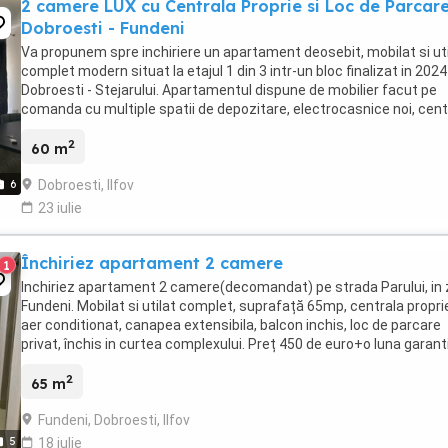
2 camere LUX cu Centrala Proprie si Loc de Parcare
Dobroesti - Fundeni
Va propunem spre inchiriere un apartament deosebit, mobilat si uti
complet modern situat la etajul 1 din 3 intr-un bloc finalizat in 2024
Dobroesti - Stejarului. Apartamentul dispune de mobilier facut pe
comanda cu multiple spatii de depozitare, electrocasnice noi, cent
termica, aer conditionat, ...
2
60 m
Dobroesti, Ilfov
6
23 iulie
Închiriez apartament 2 camere
1
Inchiriez apartament 2 camere(decomandat) pe strada Parului, in
Fundeni. Mobilat si utilat complet, suprafață 65mp, centrala propri
aer conditionat, canapea extensibila, balcon inchis, loc de parcare
privat, închis in curtea complexului. Preț 450 de euro+o luna garant
Nr de contact:
2
65 m
Fundeni, Dobroesti, Ilfov
5
18 iulie