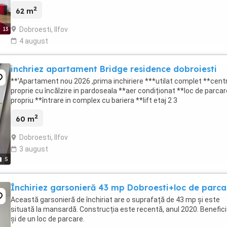
inclus Condiții: Chirie: ...
2
62 m
Dobroesti, Ilfov
13
4 august
inchriez apartament Bridge residence dobroiesti
**'Apartament nou 2026 ,prima inchiriere ***utilat complet **cent
proprie cu încălzire in pardoseala **aer condiționat **loc de parcar
propriu **întrare in complex cu bariera **lift etaj 2 3
2
60 m
Dobroesti, Ilfov
3 august
5
Închiriez garsonieră 43 mp Dobroesti+loc de parca
Această garsonieră de închiriat are o suprafață de 43 mp și este
situată la mansardă. Construcția este recentă, anul 2020. Benefici
și de un loc de parcare.