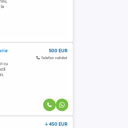
nou,
 la
prie
500 EUR
Telefon validat
nt cu
iază
ri,
i
450 EUR