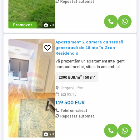
Repostat automat
Promovat
20
Apartament 2 camere cu terasă
generoasă de 18 mp în Gran
Residencia
Vă prezentăm un apartament inteligent
compartimentat, situat în ansamblul
rezidențial Gran Residencia ,un complex
2
2
2390 EUR/m
| 50 m
apreciat pentru siguranță, liniște și
accesibilitate. Locuința are o suprafață
Otopeni, Ilfov
utilă interioară de 49 mp, la care se
azi 03:10
adaugă o terasă spectaculoasă de 18 mp,
rezultând un spațiu total de ...
119 500 EUR
Telefon validat
Repostat automat
20