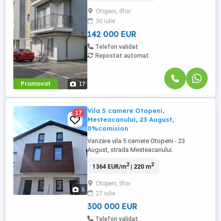
băi, 2 balcoane, construit cu simț de
Otopeni, Ilfov
răspundere, aproape de centru. PREȚ:
30 iulie
142.000 euro (nu se adaugă tva) Așa cum
v-am obișnuit, COMISION ...
142 000 EUR
Telefon validat
Repostat automat
Promovat
17
Vila 5 camere Otopeni,
17
Mesteacanului, 23 August,
0%comision
Vanzare vila 5 camere Otopeni - 23
August, strada Mesteacanului.
P+1+Mansarda, 220mp, teren 275mp, la
2
2
1364 EUR/m
| 220 m
cheie 2025. Desfasurare: - Parter: living +
bicataroe + camera tehnica, grup sanitar; -
Otopeni, Ilfov
Etaj 1: 3 dormitoare, 2 bai din care 1
5
27 iulie
dormitor matrimonial cu baie' - Mansarda:
camera generoasa + 1 baie. Toate ...
300 000 EUR
Telefon validat