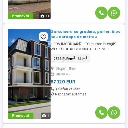
Promovat
11
Garsoniera cu gradina, parter, bloc
nou aproape de metrou
ILFOV IMOBILIAR® – "O mutare isteață!"
WESTSIDE RESIDENCE OTOPENI –
Garsoniere și apartamente premium cu 2
2
2
2533 EUR/m
| 34 m
și 3 camere, balcoane generoase sau curți
private, într-un ansamblu rezidențial
Otopeni, Ilfov
boutique cu regim redus de înălțime
ieri 09:45
P+2+M, situat la câteva minute de
viitoarea stație de metrou I.C. Brătianu.
87 120 EUR
PREȚURI ...
Telefon validat
Repostat automat
Promovat
6