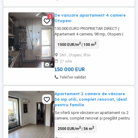
De vanzare apartament 4 camere
1
Otopeni
150.000 EURO PROPRIETAR DIRECT |
Apartament 4 camere, 98 mp, Otopeni |
Potențial excelent | Acces rapid București
2
2
1500 EUR/m
| 100 m
Vând apartament spațios cu 4 camere și
98 mp, situat în Otopeni, la etajul 3 din 3,
DN1, Otopeni, Ilfov
ideal pentru o familie sau pentru cine
27 iulie
caută spațiu generos și acces rapid către
4
București. Avantaje ...
150 000 EUR
Telefon validat
Apartament 2 camere de vânzare
56 mp utili, complet renovat, ideal
pentru familie
Se oferă spre vânzare un apartament cu 2
camere, complet renovat și pregătit pentru
mutare, cu o suprafață utilă de 56 mp,
2
2
2500 EUR/m
| 56 m
ideal pentru o familie sau pentru cei care
își doresc o locuință modernă și