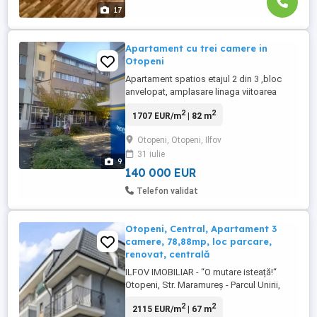
17
Apartament cu trei camere in
Otopeni
Apartament spatios etajul 2 din 3 ,bloc
anvelopat, amplasare linaga viitoarea
statie de metrou. Instalatie electrica
2
2
1707 EUR/m
| 82 m
refacuta pe cupru, racordat la incalzirea
centralizata,aflat la DN1 si in vecinatatea
Otopeni, Otopeni, Ilfov
Liceului Ioan Petrus. In apartament au fost
31 iulie
facute investitii in dotari superioare ,fiind
9
refacuti ...
140 000 EUR
Telefon validat
Otopeni, Central, Apartament 3
camere, 78,88mp, loc parcare,
renovat, centrală
ILFOV IMOBILIAR - “O mutare isteață!“
Otopeni, Str. Maramureș - Parcul Unirii,
Apartament 3 camere 78,88mp, loc de
2
2
2115 EUR/m
| 67 m
parcare, centrală proprie, recent renovat, 2