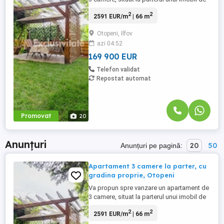
pe Strada Steaua Rosie nr. 31F, in Otopeni.
2
2
2591 EUR/m
| 66 m
Proprietatea are un avantaj rar pentru
acest segment: o gradina proprie de 88
Otopeni, Ilfov
mp, amenajata si matura, cu acces direct
azi 04:52
din apartament. Este genul de spatiu
exterior care schimba ...
169 900 EUR
Telefon validat
Repostat automat
Promovat
20
Anunțuri
20
50
Anunțuri pe pagină:
Apartament 3 camere la parter, cu
gradina proprie, Otopeni
Va propun spre vanzare un apartament de
3 camere, situat la parterul unui imobil de
pe Strada Steaua Rosie nr. 31F, in Otopeni.
2
2
2591 EUR/m
| 66 m
Proprietatea are un avantaj rar pentru
acest segment: o gradina proprie de 88