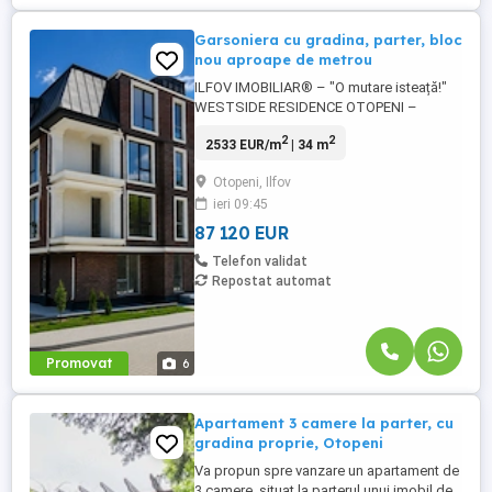
Garsoniera cu gradina, parter, bloc
nou aproape de metrou
ILFOV IMOBILIAR® – "O mutare isteață!"
WESTSIDE RESIDENCE OTOPENI –
Garsoniere și apartamente premium cu 2
2
2
2533 EUR/m
| 34 m
și 3 camere, balcoane generoase sau curți
private, într-un ansamblu rezidențial
Otopeni, Ilfov
boutique cu regim redus de înălțime
ieri 09:45
P+2+M, situat la câteva minute de
viitoarea stație de metrou I.C. Brătianu.
87 120 EUR
PREȚURI ...
Telefon validat
Repostat automat
Promovat
6
Apartament 3 camere la parter, cu
gradina proprie, Otopeni
Va propun spre vanzare un apartament de
3 camere, situat la parterul unui imobil de