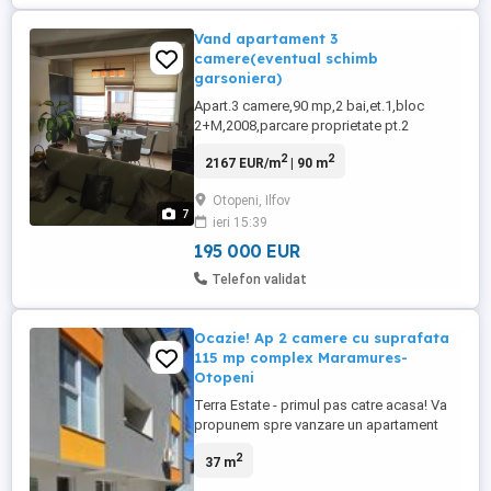
Vand apartament 3
camere(eventual schimb
garsoniera)
Apart.3 camere,90 mp,2 bai,et.1,bloc
2+M,2008,parcare proprietate pt.2
auto,mobilat integral Rovere Mobili,living
2
2
2167 EUR/m
| 90 m
cu bucatarie open space 40 mp,lift,zona
foarte linistita,bariere,400m de
Otopeni, Ilfov
metrou(Bruxelles),centrala apartament,3
7
ieri 15:39
AC,apa put propriu+retea,plata intretinere
mica,etc.Eventual schimb cu garsoniera ...
195 000 EUR
Telefon validat
Ocazie! Ap 2 camere cu suprafata
115 mp complex Maramures-
Otopeni
Terra Estate - primul pas catre acasa! Va
propunem spre vanzare un apartament
cochet, la parterul inalt, cu o terasa foarte
2
37 m
generoasa, situat in complex Maramures
din Otopeni, edificat in 2023. Apartamentul