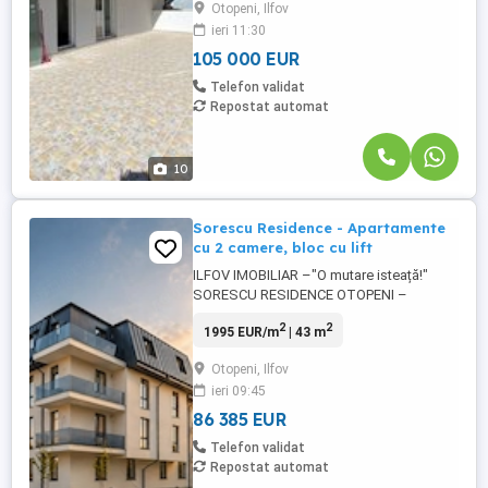
Otopeni, Ilfov
este compus dintr-un living cu bucatarie
ieri 11:30
open space, un dormitor, o baie, un hol cu
o suprafata ...
105 000 EUR
Telefon validat
Repostat automat
10
Sorescu Residence - Apartamente
cu 2 camere, bloc cu lift
ILFOV IMOBILIAR –"O mutare isteață!"
SORESCU RESIDENCE OTOPENI –
APARTAMENTE CU 2 CAMERE PREȚ DE LA
2
2
1995 EUR/m
| 43 m
: 86.385 EURO + 21% TVA - COMISON 0 Te
invităm să faci parte dintr-un proiect nou
Otopeni, Ilfov
în Otopeni, un bloc modern, unde fiecare
ieri 09:45
detaliu este gândit pentru a-ți oferi un trai
confortabil și plăcut. Alege ...
86 385 EUR
Telefon validat
Repostat automat