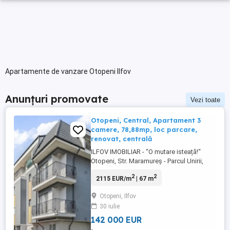
Apartamente de vanzare Otopeni Ilfov
Anunțuri promovate
Vezi toate
Otopeni, Central, Apartament 3
camere, 78,88mp, loc parcare,
renovat, centrală
ILFOV IMOBILIAR - “O mutare isteață!“
Otopeni, Str. Maramureș - Parcul Unirii,
Apartament 3 camere 78,88mp, loc de
2
2
2115 EUR/m
| 67 m
parcare, centrală proprie, recent renovat, 2
băi, 2 balcoane, construit cu simț de
Otopeni, Ilfov
răspundere, aproape de centru. PREȚ:
30 iulie
142.000 euro (nu se adaugă tva) Așa cum
v-am obișnuit, COMISION ...
142 000 EUR