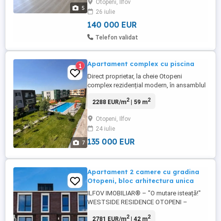
Otopeni, Ilfov
confortabilă. Compartimentare: * Living
5
26 iulie
spațios și luminos * Dormitor * Bucătărie
complet mobilată * ...
140 000 EUR
Telefon validat
Apartament complex cu piscina
1
Direct proprietar, la cheie Otopeni
complex rezidențial modern, în ansamblul
Libertății Gardens cu spații verzi și
2
2
2288 EUR/m
| 59 m
piscină, la câteva minute de Aeroportul
Henri Coandă și 700 m de viitoarea stație
Otopeni, Ilfov
de metrou. Detalii apartament: Pe soare
24 iulie
Suprafață construită: 65 m Suprafață utilă:
59 m Balcon 6mp ...
135 000 EUR
7
Apartament 2 camere cu gradina
Otopeni, bloc arhitectura unica
ILFOV IMOBILIAR® – "O mutare isteață!"
WESTSIDE RESIDENCE OTOPENI –
Garsoniere și apartamente premium cu 2
2
2
2781 EUR/m
| 42 m
și 3 camere, balcoane generoase sau curți