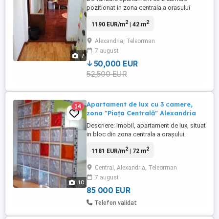
pozitionat in zona centrala a orasului
(prins pe str. Cuza Voda, dar aproape de
2
2
1190 EUR/m
| 42 m
str. Carpati (Pompieri)), vedere pe spate
(S-E) spre Gradinita nr. 7, beneficiaza de
Alexandria, Teleorman
lumina solara pana in jurul orei 13, access
7 august
rapid la orice (gradinite, scoli, policlinica,
7
dispensar, ...
50,000 EUR
52,500 EUR
Apartament de lux cu 3 camere,
14
zona "Piața Centrală" Alexandria
Descriere: Imobil, apartament de lux, situat
in bloc din zona centrala a orașului.
Telefon de contact: zero, zero, treizeci si
2
2
1181 EUR/m
| 72 m
patru, șase, patru, doi, șapte, patru, patru,
zero, trei, cinci. PREZENTARE IMOBIL:
Central, Alexandria, Teleorman
Interiorul este gândit pentru o experiență
7 august
unică care să te detașeze de tumultul
10
citadin ...
85 000 EUR
Telefon validat