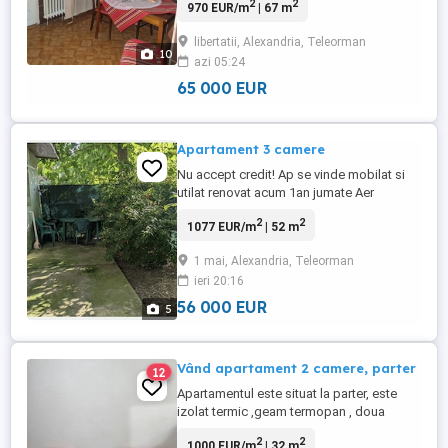
2
2
970 EUR/m
| 67 m
situat pe str LIBERTATII zona blocurilor
1600 in imediata apropiere a Pietei
libertatii, Alexandria, Teleorman
Centrale si Clinica SMART , institutii
10
azi 05:24
bancare , publice , supermarket-uri ...
65 000 EUR
Apartament 3 camere
Nu accept credit! Ap se vinde mobilat si
utilat renovat acum 1an jumate Aer
conditionat Centrala termica Are 2
2
2
1077 EUR/m
| 52 m
dormitoare +living spatios 6.5m lungime
cu 3.5m latime Apartamentul are curte
1 mai, Alexandria, Teleorman
proprie imprejmuita cu gard de 2m +loc
ieri 20:16
de parcare in fata scarii O scara linistita
curata cu verdeata flori in fata ...
56 000 EUR
5
Vând apartament 2 camere, parter
12
Apartamentul este situat la parter, este
izolat termic ,geam termopan , doua
camere, bucătărie , baie și este situat
2
2
1000 EUR/m
| 32 m
aproape de piata centrala și de autogari