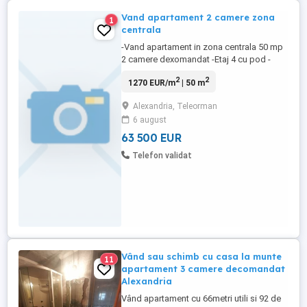
Vand apartament 2 camere zona
1
centrala
-Vand apartament in zona centrala 50 mp
2 camere dexomandat -Etaj 4 cu pod -
Apartamentul dispune de urmatoarele: -
2
2
1270 EUR/m
| 50 m
Centrala termica prin condensare montata
in 2023 -Aer conditionat -Mobila moderna
Alexandria, Teleorman
in sufragerie si dressing -Bucataria utila si
6 august
mobilata -Se vinde cu electrocasnice -
Geamuri termopan si obloane ...
63 500 EUR
Telefon validat
Vând sau schimb cu casa la munte
11
apartament 3 camere decomandat
Alexandria
Vând apartament cu 66metri utili si 92 de