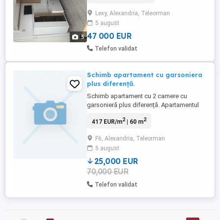
Lexy, Alexandria, Teleorman
5 august
47 000 EUR
5
Telefon validat
Schimb apartament cu garsoniera
plus diferență.
Schimb apartament cu 2 camere cu
garsonieră plus diferență. Apartamentul
are o suprafață de 60 mp, situata în zona
2
2
417 EUR/m
| 60 m
F6, centrala proprie , gresie, faianță,
parchet.
F6, Alexandria, Teleorman
5 august
25,000 EUR
70,000 EUR
Telefon validat