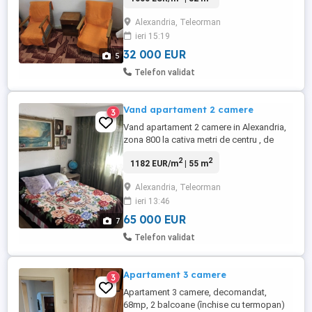
Alexandria, Teleorman
ieri 15:19
32 000 EUR
5
Telefon validat
Vand apartament 2 camere
3
Vand apartament 2 camere in Alexandria,
zona 800 la cativa metri de centru , de
piata , de banci de orice, suprafata intre
2
2
1182 EUR/m
| 55 m
55 si 60 de metri patrati, balcon inchis,
termopane, centrala cu gaze, gresiat
Alexandria, Teleorman
faiantat, etaj 3 din 4. Apartamentul este in
ieri 13:46
stare perfecta bun de mutat in orice
moment, pt mai multe ...
65 000 EUR
7
Telefon validat
Apartament 3 camere
3
Apartament 3 camere, decomandat,
68mp, 2 balcoane (închise cu termopan)