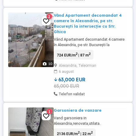
Vând Apartament decomandat 4
2
camere în Alexandria, pe str.
București la intersecție cu Str.
Ghica
Vând Apartament decomandat 4 camere
în Alexandria, pe str. București la
intersecție cu Str. Alexandru Ghica, vedere
2
2
724 EUR/m
| 87 m
dublă (spre bulevard și spre spatele
blocurilor), et.4 4, bucătărie, 1 baie, 1 WC
10
Alexandria, Teleorman
serviciu, 1 debara, ferestre mari și
6 august
luminoase din tâmplărie pvc, acoperiș,
două balcoane spațioase(7,17mp ...
63,000 EUR
65,000 EUR
Telefon validat
Garsoniera de vanzare
1
Vand garsoniera in
Alexandria,renovata,utilata.
2
2
2136 EUR/m
| 22 m