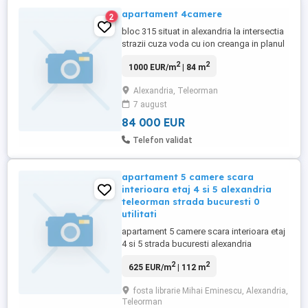
apartament 4camere
2
bloc 315 situat in alexandria la intersectia
strazii cuza voda cu ion creanga in planul
2 etaj 4 din 4 fara acoperis dar bine
2
2
1000 EUR/m
| 84 m
hidroizolat liber nelocuit de 6 ani are gaze
centrala aer conditionat 84 m patrati
Alexandria, Teleorman
construit in 1978 o singura scara luminata
7 august
si aerisita vecini linistiti si decenti locuri
parcare ...
84 000 EUR
Telefon validat
apartament 5 camere scara
interioara etaj 4 si 5 alexandria
teleorman strada bucuresti 0
utilitati
apartament 5 camere scara interioara etaj
4 si 5 strada bucuresti alexandria
teleorman necesita renovare complecta 0
2
2
625 EUR/m
| 112 m
utilitati
fosta librarie Mihai Eminescu, Alexandria,
Teleorman