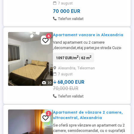
7 august
70 000 EUR
Telefon validat
Apartament vanzare in Alexandria
4
Vand apartament cu 2 camere
,decomandat,etaj parter,pe strada Cuza-
Voda,magazine in imprejurimi,la 5 min de
2
2
1097 EUR/m
| 62 m
centru ,imbunatatit cu toate necesare intr-
o casa,recent reformat !
Alexandria, Teleorman
7 august
68,000 EUR
10
70,000 EUR
Telefon validat
Apartament de vânzare 2 camere,
2
ultracentral, Alexandria
Se oferă spre vânzare un apartament cu 2
camere, semidecomandat, cu o suprafață