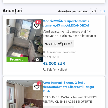
Anunțuri
20
50
Anunțuri pe pagină:
Ocazie!!!VÂND apartament 2
15
camere,43 mp,ALEXANDRIA!
Vând apartament 2 camere etaj 4 4
,renovat de la 0 în 2022,mobilat și utilat
complet,gata de mutare, cuptor
2
2
977 EUR/m
| 43 m
microunde, frigider, aragaz,mașină de
spălat, ușă intrare metal,geamuri
Alexandria, Teleorman
termopan, izolat exterior, apartamentul
azi 05:58
dispune de instalație de gaze și centrală
Promovat
7
termică ,viessmannin,instalație ...
42 000 EUR
Telefon validat
Apartament 3 cam, 2 bai ,
1
dcomandat str Libertatii langa
Piata
ACTIV IMOB: CASA te bucuri!! BENEFICII
PENTRU CLIENTII ACESTEI OFERTE; -
Beneficii oferite de zona ; -apartament