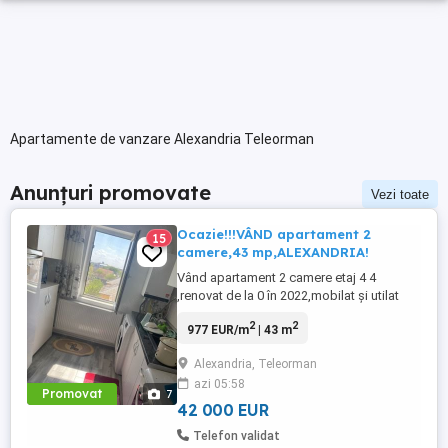
Apartamente de vanzare Alexandria Teleorman
Anunțuri promovate
Vezi toate
Ocazie!!!VÂND apartament 2
15
camere,43 mp,ALEXANDRIA!
Vând apartament 2 camere etaj 4 4
,renovat de la 0 în 2022,mobilat și utilat
complet,gata de mutare, cuptor
2
2
977 EUR/m
| 43 m
microunde, frigider, aragaz,mașină de
spălat, ușă intrare metal,geamuri
Alexandria, Teleorman
termopan, izolat exterior, apartamentul
azi 05:58
dispune de instalație de gaze și centrală
Promovat
7
termică ,viessmannin,instalație ...
42 000 EUR
Telefon validat