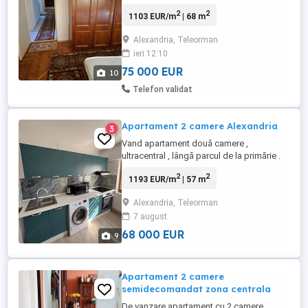
situat în apropierea Liceului Pedagogic
2
2
1103 EUR/m
| 68 m
Mircea Scarlat, pe strada Ion Creanga, în
apropierea parcului. Centrala proprie,
Alexandria, Teleorman
parchet lemn, apartamentul a fost izolat
ieri 12:10
pe exterior. Pentru detalii, va rugam sa ne
contactați telefonic.
75 000 EUR
10
Telefon validat
Apartament 2 camere Alexandria
3
Vand apartament două camere ,
ultracentral , lângă parcul de la primărie .
Este decomandat , bucătărie mobilată și
2
2
1193 EUR/m
| 57 m
utilată complet , aer condiționat , centrală
termică proprie . Etaj 5 6 , bloc cu lift .
Alexandria, Teleorman
Foarte bine compartimentat - 57,6 mp Loc
7 august
de parcare ! Bloc de cărămidă, foarte bine
izolat, ...
68 000 EUR
9
Apartament 2 camere
semidecomandat zona centrala
De vanzare apartament cu 2 camere