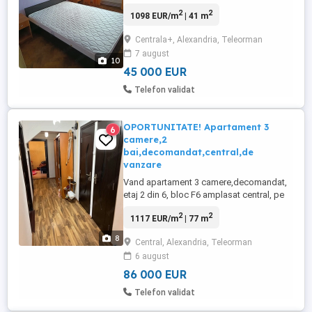
de 41 mp, situat în Alexandria, pe strada
2
2
1098 EUR/m
| 41 m
Ion Creangă, vizavi de Liceul Pedagogic, la
etajul 3 din 4, într-un bloc de cărămidă
Centrala+, Alexandria, Teleorman
(placat exterior).Bloc 412 Apartamentul
7 august
este luminos, și se vinde parțial mobilat și
10
utilat, fiind ...
45 000 EUR
Telefon validat
OPORTUNITATE! Apartament 3
6
camere,2
bai,decomandat,central,de
vanzare
Vand apartament 3 camere,decomandat,
etaj 2 din 6, bloc F6 amplasat central, pe
strada Dunarii la intersectia cu strada 1
2
2
1117 EUR/m
| 77 m
Decembrie, apartamentul are suprafata
generoasa de 77 m2, este complet izolat
8
Central, Alexandria, Teleorman
la exterior oferind confort termic si costuri
6 august
reduse la incalzire, apartamentul are 2 bai
complet functionale ...
86 000 EUR
Telefon validat