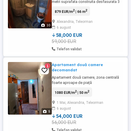
metri suprafata construita desfasurata 3
camere decomandat cu 2 holuri 2 băi 1
2
2
879 EUR/m
| 66 m
bucatarie si o debara de 11metri pătrați
langa usa apartamentului separat ,an
Alexandria, Teleorman
localitatea Alexandria jud. Teleorman .pe
10
6 august
strada Dunării etaj 8 cu acoperiș din tabla
cu mansardă. Cu ...
58,000 EUR
59,000 EUR
Telefon validat
Apartament două camere
1
decomandat
Apartament două camere, zona centrală
foarte aproape de piață
agroalimentară,situat la etajul 4 cu
2
2
1080 EUR/m
| 50 m
acoperiș, centrală gaze,geamurile și
balcon cu termopan, zona 1 Mai,strada
1 Mai, Alexandria, Teleorman
Libertății, etaj 4
6 august
5
54,000 EUR
56,000 EUR
Telefon validat