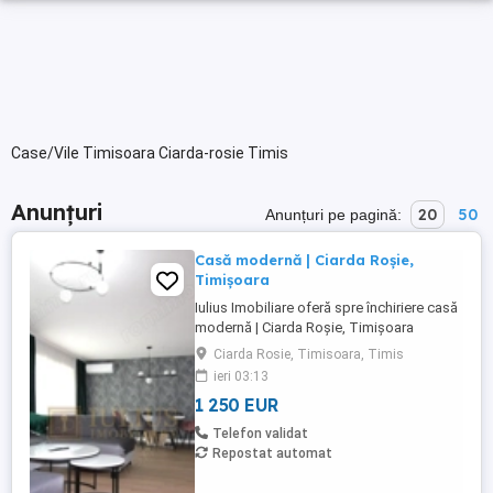
Case/Vile Timisoara Ciarda-rosie Timis
Anunțuri
20
50
Anunțuri pe pagină:
Casă modernă | Ciarda Roșie,
Timișoara
Iulius Imobiliare oferă spre închiriere casă
modernă | Ciarda Roșie, Timișoara
Localizare: Ciarda Roșie – zonă
Ciarda Rosie, Timisoara, Timis
rezidențială liniștită, ideală pentru familie,
ieri 03:13
cu acces facil către oraș și punctele de
1 250 EUR
interes O locuință spațioasă și elegantă,
complet mobilată și utilată, ideală pentru
Telefon validat
cei care își ...
Repostat automat