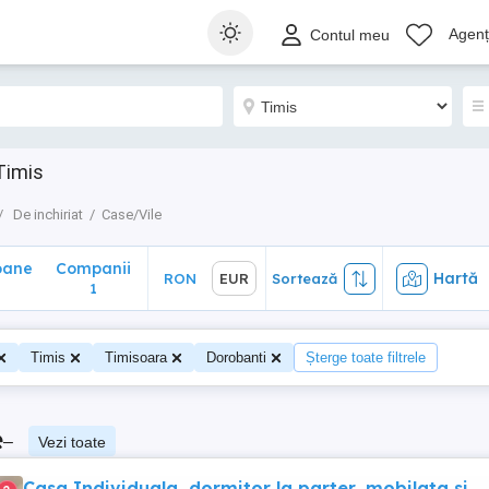
ane
Companii
Hartă
RON
EUR
Sortează
Agenți
Contul meu
1
Timis
De inchiriat
Case/Vile
oane
Companii
Hartă
RON
EUR
Sortează
0
1
Timis
Timisoara
Dorobanti
Șterge toate filtrele
e
–
Vezi toate
Casa Individuala, dormitor la parter, mobilata si