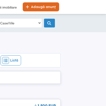
Listă
Adaugă anunț
i imobiliare
Listă
1,500 EUR