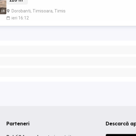
220 m
Dorobanti, Timisoara, Timis
18
ieri 16:12
Parteneri
Descarcă a