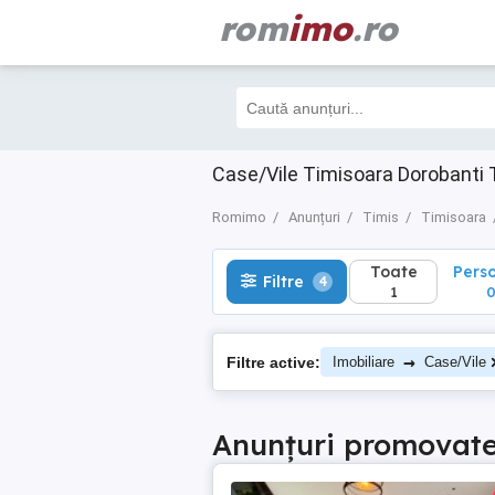
rom
imo
.ro
Toate
Perso
Filtre
4
1
0
Case/Vile Timisoara Dorobanti 
Romimo
Anunțuri
Timis
Timisoara
Toate
Pers
Filtre
4
1
→
Filtre active:
Imobiliare
Case/Vile
Anunțuri promovat