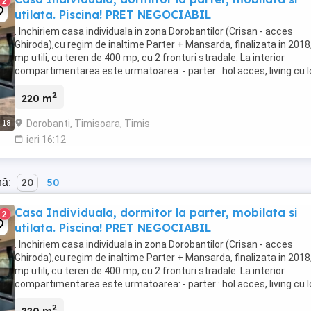
2
utilata. Piscina! PRET NEGOCIABIL
. Inchiriem casa individuala in zona Dorobantilor (Crisan - acces
Ghiroda),cu regim de inaltime Parter + Mansarda, finalizata in 2018
mp utili, cu teren de 400 mp, cu 2 fronturi stradale. La interior
compartimentarea este urmatoarea: - parter : hol acces, living cu 
de luat masa, bucatarie, ...
2
220 m
Dorobanti, Timisoara, Timis
18
ieri 16:12
nă:
20
50
Casa Individuala, dormitor la parter, mobilata si
2
utilata. Piscina! PRET NEGOCIABIL
. Inchiriem casa individuala in zona Dorobantilor (Crisan - acces
Ghiroda),cu regim de inaltime Parter + Mansarda, finalizata in 2018
mp utili, cu teren de 400 mp, cu 2 fronturi stradale. La interior
compartimentarea este urmatoarea: - parter : hol acces, living cu 
de luat masa, bucatarie, ...
2