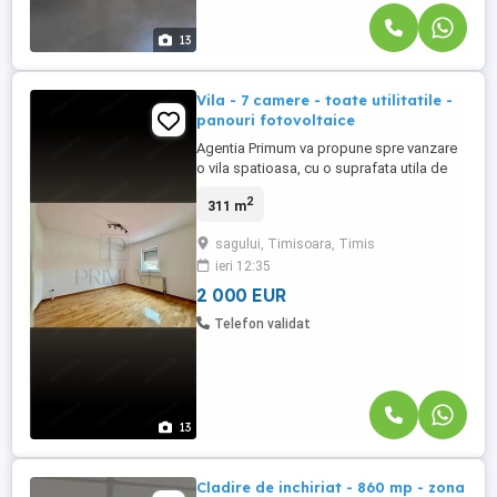
13
Vila - 7 camere - toate utilitatile -
panouri fotovoltaice
Agentia Primum va propune spre vanzare
o vila spatioasa, cu o suprafata utila de
311 mp, amplasata pe un teren de 470 mp,
2
311 m
situata intr-o zona excelenta, ideala pentru
o familie numeroasa sau pentru
sagului, Timisoara, Timis
desfasurarea unei activitati de tip
ieri 12:35
rezidential ori mixt. Proprietatea este
compartimentata eficient in ...
2 000 EUR
Telefon validat
13
Cladire de inchiriat - 860 mp - zona