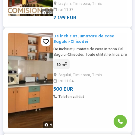
braytim, Timisoara, Timis
impresioneaza prin suprafata generoasa,
ieri 11:37
compartimentarea versatila si terenul de
20
1300 mp, fiind potrivita atat ...
2 199 EUR
De inchiriat jumatate de casa
Sagului-Chisodei
De inchiriat jumatate de casa in zona Cal
Sagului-Chisodei. Toate utilitatile. Incalzire
cu centrala gaz. Living cu bucatarie, 2
2
80 m
dormitoare, 2 bai, dressing, totul mobilat
si utilat. Suprafata utila aproximativ 80 mp.
Sagului, Timisoara, Timis
An constructie 2005. Curte betonata.
ieri 11:04
Gradina cu pomi fructiferi. Anexe. Acces
auto. ...
500 EUR
Telefon validat
9