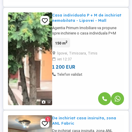
Casa individuala P + M de inchiriat
nemobilata - Lipovei - Mall
Agentia Primum Imobiliare va propune
spre inchiriere o casa individuala P+M
nemobilata, bucatarie mobilata si utilata in
2
150 m
TIMISOARA zona Lipovei - Mall , pretabila
pentru firme, birouri cat si pentru locuit.
lipovei, Timisoara, Timis
Proprietatea se afla intr-o zona linistita, cu
ieri 12:37
acces facil si strada asfaltata. Este
locuinta ...
1 200 EUR
Telefon validat
12
De inchiriat casa insiruita, zona
1
ANL Fabric
De inchiriat casa insiruita, zona ANL