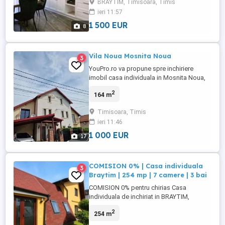
BRAYTIM, Timisoara, Timis
ieri 11:57
1 500 EUR
8
Vila Noua Mosnita Noua
3
YouPro.ro va propune spre inchiriere
imobil casa individuala in Mosnita Noua,
cartier Europa (cartier apropiat de
2
164 m
Timisoara). 5 cam., teren 333, mp., 2009.
Imobilul este amplasat intr-o zona
Timisoara, Timis
rezidentiala linistita, strada asfaltata, cu
ieri 11:46
toate utilitatile (curent electric, apa, gaz,
canalizare), incalzire ...
1 000 EUR
17
COMISION 0% | Casa individuala
3
Braytim | 254 mp | 7 camere | 3 bai
COMISION 0% pentru chirias Casa
individuala de inchiriat in BRAYTIM,
amplasata pe o strada privata cu acces
2
254 m
controlat si o singura intrare, intr-o zona
linistita si exclusivista. Proprietatea