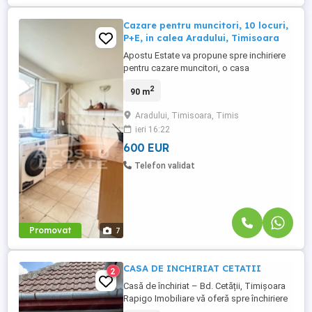
Cazare pentru muncitori, 10 locuri,
P+E, in calea Aradului, Timisoara
Apostu Estate va propune spre inchiriere
pentru cazare muncitori, o casa
individuala cu 4 camere cu capacitate de
2
90 m
10 locuri si loc de parcare in Calea
Aradului. Casa se desfasoara pe o
Aradului, Timisoara, Timis
suprafata de 90 mp utili si o curte de 200
ieri 16:22
mp. Compartimentare: Parter -hol -
sufragerie -baie Etaj -living -3 dormitoare
600 EUR
Confortul ...
Telefon validat
Promovat
7
CASA DE INCHIRIAT CETATII
2
Casă de închiriat – Bd. Cetății, Timișoara
Rapigo Imobiliare vă oferă spre închiriere
o casă complet renovată, cu o suprafață