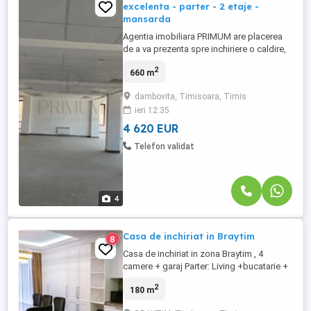
excelenta - parter - 2 etaje -
mansarda
Agentia imobiliara PRIMUM are placerea
de a va prezenta spre inchiriere o caldire,
de 660 mp utili + 200 mp terasa, situat in
2
660 m
Timisoara, Zona Dambovitei, zona
linistita, usor accesibila, aproape de
dambovita, Timisoara, Timis
principalele puncte de interes: multiple
ieri 12:35
mijloace de transport in comun; acces
rapid catre supermarketuri, ...
4 620 EUR
Telefon validat
4
Casa de inchiriat in Braytim
8
Casa de inchiriat in zona Braytim , 4
camere + garaj Parter: Living +bucatarie +
baie de serviciu Etaj:3 dormitoare + 2 bai
2
180 m
Casa este utilata si mobilata lux Pret 1500
euro+garantie +comision agentie