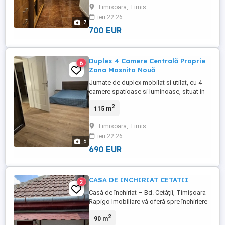
Timisoara, Timis
ieri 22:26
7
700 EUR
Duplex 4 Camere Centrală Proprie
6
Zona Mosnita Nouă
Jumate de duplex mobilat si utilat, cu 4
camere spatioase si luminoase, situat in
Mosnita Noua , cartier Europa, acces facil
2
115 m
catre scoli, statii de autobuz , Lidl,
Kaufland, centura. Suprafata utila: 115 mp
Timisoara, Timis
Compartimentare eficienta: -Hol de acces
ieri 22:26
generos -Bucatarie mobilata -Living
6
luminos si spatios - ...
690 EUR
CASA DE INCHIRIAT CETATII
2
Casă de închiriat – Bd. Cetății, Timișoara
Rapigo Imobiliare vă oferă spre închiriere
o casă complet renovată, cu o suprafață
2
90 m
de aproximativ 90 mp, situată într-o zonă