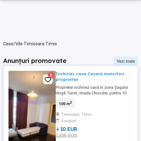
Case/Vile Timisoara Timis
Anunțuri promovate
Vezi toate
Inchiriez casa Cazare muncitori
8
proprietar
Proprietar inchiriez casă în zona Șagului
lângă Turist, strada Chisodei, pentru 10
persoane, bucătărie două băi. Preț 28 lei
2
100 m
de persoana pe zi cheltuieli incluse.
telefon 0733056373
Timisoara, Timis
4 august
10 EUR
1,335 EUR