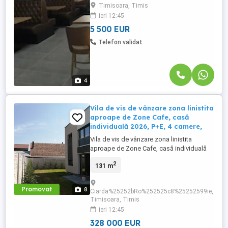
Timisoara, Timis
tehnica, sala de servit masa si bar 125 mp,
ieri 12:45
2 grupuri sanitare pentru clienti si unul
pentru personalal Etaj: ...
5 500 EUR
Telefon validat
4
Vila de vis de vânzare zona linistita
aproape de Zone Cafe, casă
individuală 2026, P+E, 4 camere,
Vila de vis de vânzare zona linistita
aproape de Zone Cafe, casă individuală
2026, P+E, 4 camere, 3 bai, dressing,
2
131 m
terasa la etaj, teren 308 mp! Detalii
esențiale: Suprafață utilă: 130 mp + terasă
12 mp pentru momente de relaxare 4
Promovat
8
Ciarda%25252bRo%252525c8%25252599ie,
camere luminoase, compartimentare
Timisoara, Timis
eficientă Teren : 308 mp, cu curte ...
ieri 12:45
328 000 EUR