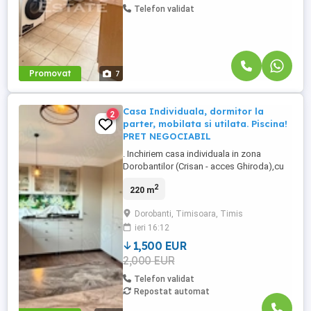
Telefon validat
Promovat
7
Casa Individuala, dormitor la
2
parter, mobilata si utilata. Piscina!
PRET NEGOCIABIL
. Inchiriem casa individuala in zona
Dorobantilor (Crisan - acces Ghiroda),cu
regim de inaltime Parter + Mansarda,
2
220 m
finalizata in 2018, 220 mp utili, cu teren de
400 mp, cu 2 fronturi stradale. La interior
Dorobanti, Timisoara, Timis
compartimentarea este urmatoarea: -
ieri 16:12
parter : hol acces, living cu loc de luat
masa, bucatarie, ...
1,500 EUR
2,000 EUR
Telefon validat
Repostat automat