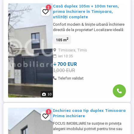
Casă duplex 105m + 100m teren,
2
prima închiriere în Timișoara,
utilități complete
Confort modern & liniște urbană închiriere
directă de la proprietar! Localizare ideală:
zonă rezidențială liniștită din Timișoara
2
105 m
zona Freidorf, acces facil la arterele
principale, transport în comun, centre
Timisoara, Timis
comerciale și instituții. Compartimentare
ieri 10:35
eficientă: 105m utili, la parter hol, baie,
living ...
700 EUR
1,000 EUR
Telefon validat
10
Inchiriez casa tip duplex Timisoara
3
Prima inchiriere
FOCUS IMOBILIARE te susține in privința
alegerii imobilului potrivit pentru tine sau