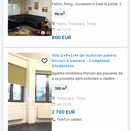
Fabric, living , bucatarie si baie la parter, 2
dormitoare si baie la etaj, mobilat, centrala
2
96 m
termica proprie, clima, are garaj separat si
se poate inchiria cu sau fara garaj,
Fabric, Timisoara, Timis
posibilitate de a face imbunatatiri sau de
ieri 12:37
a schimba mobila. Pret chirie 800 Euro
10
luna, ...
800 EUR
Vila D+P+1+M de inchiriat pentru
birouri 6 camere - Complexul
Studentesc
Agentia imobiliara Primum are placerea de
a va prezenta spre inchiriere o cladire
moderna stil vila D+P+1+M, pretabila
2
300 m
pentru cabinete medicale, policlinica
medicala, saloane premium de
Timisoara, Timis
infrumusetare - beauty, birouri,
ieri 12:35
reprezentanta si alte activitati. Situata in
zona - Complexul Studentesc, curte ...
2 700 EUR
Telefon validat