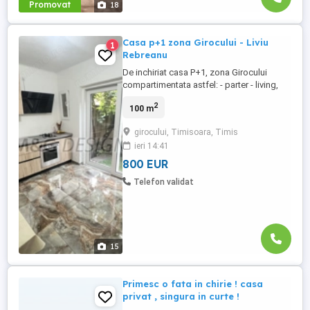
Promovat
18
Casa p+1 zona Girocului - Liviu
1
Rebreanu
De inchiriat casa P+1, zona Girocului
compartimentata astfel: - parter - living,
bucatarie , WCS - etaj - 2 dormitoare, 1
2
100 m
baie. Cas abeneficiaza si de garaj propriu
cu acces din curte si o gradina cu multa
girocului, Timisoara, Timis
verdeata ce poat fi amenajata dupa
ieri 14:41
propriul plac. Pret 800euro/luna + garantie
+ comision ag ...
800 EUR
Telefon validat
15
Primesc o fata in chirie ! casa
privat , singura in curte !