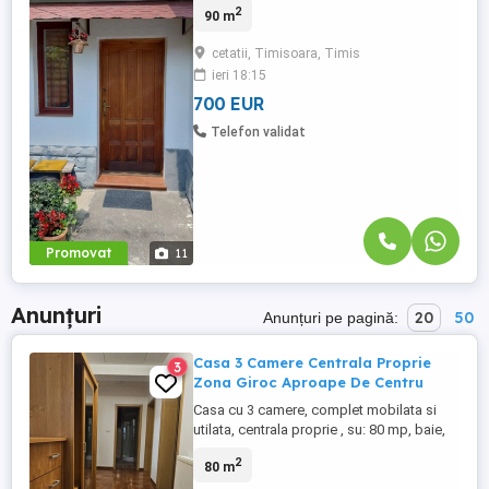
2
90 m
de aproximativ 90 mp, situată într-o zonă
excelentă, pe Bulevardul Cetății, cu acces
cetatii, Timisoara, Timis
rapid către centrul orașului și principalele
ieri 18:15
puncte de interes. ✨ Detalii proprietate: ✔
...
700 EUR
Telefon validat
Promovat
11
Anunțuri
20
50
Anunțuri pe pagină:
Casa 3 Camere Centrala Proprie
3
Zona Giroc Aproape De Centru
Casa cu 3 camere, complet mobilata si
utilata, centrala proprie , su: 80 mp, baie,
bucatarie si terasa. Nu se accepta animale
2
80 m
de companie.. Pret: 700 Euro Tel:
0726649775