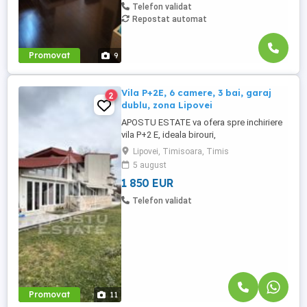
Telefon validat
Repostat automat
Promovat
9
Vila P+2E, 6 camere, 3 bai, garaj
2
dublu, zona Lipovei
APOSTU ESTATE va ofera spre inchiriere
vila P+2 E, ideala birouri,
afterschool,clinica medicala. Cladirea este
Lipovei, Timisoara, Timis
dispusa pe 3 nivele P+2E, si se gaseste la
5 august
aproximativ 800 m de Iulius Mall. Parterul
1 850 EUR
cladirii este compus din 3 incaperi, 2
holuri, spalatorie,1 baie, garaj dublu. La
Telefon validat
etajul 1 sunt 3 camere ...
Promovat
11