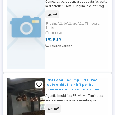
Cameara , baie , centrala , bucatarie , curte
la discretie ! 34 m ! Singura in curte ! rog
seriozitate !
2
34 m
uzina%2bde%2bapa%2b, Timisoara,
Timis
ieri 13:38
191 EUR
Telefon validat
Fast Food - 675 mp - P+E+Pod -
toate utilitatile - lift pentru
mancare - supravechere video
Agentia Imobiliara PRIMUM - Timisoara
are placerea de a va prezenta spre
inchiriere un Fast Food, complet dotat si
2
675 m
utilat, impartit astfel: Parter: bucatarie de
50 mp cu grup sanitar, vestiar, camera