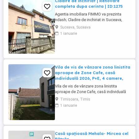
Cladire de inchiriat | Renovare
completa dupa cerinta | ID:1275
Agentia imobiliara FIMMO va prezinta
ndash; Cladire de inchiriat in Suceava,
cartier Obcini! Localizare excelenta, in
Suceava, Suceava
cartierul Obcini. Imobilul este amplasat pe
1 ianuarie
un teren de 1.000 msup2;, cu front stradal
generos de 43 metri si doua cai de acces
separate. Cladirea are o suprafata actuala
de 800 msup2; ...
Vila de vis de vânzare zona linistita
aproape de Zone Cafe, casă
individuală 2026, P+E, 4 camere,
Vila de vis de vânzare zona linistita
aproape de Zone Cafe, casă individuală
2026, P+E, 4 camere, 3 bai, dressing,
Timisoara, Timis
terasa la etaj, teren 308 mp! Detalii
1 ianuarie
esențiale: Suprafață utilă: 130 mp + terasă
12 mp pentru momente de relaxare 4
camere luminoase, compartimentare
eficientă Teren : 308 mp, cu curte ...
Casă spațioasă Mehala- Mircea cel