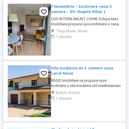
7 Noiembrie - Inchiriere casa 3
camere - Str. Regele Mihai 1
COD INTERN ANUNT I/2698. Echipa Mao
Imobiliare propune spre inchiriere o casa,
in curte comuna, situata in 7 Noiembrie,
Targu Mures, Mures
strada Regele Mihai I, aproape de UMFST,
1 ianuarie
magazine, statii de autobuz. Casa
construita pe un singur nivel, izolata
termic, are o suprafata utila de 50 mp,
suprafata teren de 30 mp. ...
Vila moderna de 5 camere zona
Lacul Noua
REGIS Imobiliare va propune spre
inchiriere o vila moderna stil mediteranean
de 5 camere in zona Noua. Vila P+1E+ M ,
Brasov, Brasov
este situata pe un teren de 808 msup2; ,
1 ianuarie
curte partial pavata, dotata cu gratar si cu
2 locuri de parcare in garajul interior. Zona
parterului este impartita in living room ...