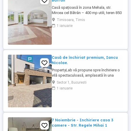
Bătrân
Casă spațioasă în zona Mehala, str.
Mircea cel Bătrân – 400 mp utili, teren 850
mp Vă propunem spre închiriere o
Timisoara, Timis
proprietate generoasă situată într-una
1 ianuarie
dintre cele mai liniștite și căutate zone ale
Timișoarei – cartierul Mehala, pe strada
Mircea cel Bătrân. Descriere generală:
Casa este construită ...
Casă de închiriat premium, Iancu
Nicolae.
PropertyLab vă propune spre închiriere o
vilă spectaculoasă, amplasată în una
dintre cele mai exclusiviste zone
Sector 1, Bucuresti
rezidențiale ale Bucureștiului – Iancu
1 ianuarie
Nicolae, recunoscută pentru comunitatea
selectă, accesul rapid către nordul
Capitalei și apropierea de cele mai
prestigioase școli internaționale. Situată ...
7 Noiembrie - Inchiriere casa 3
camere - Str. Regele Mihai 1