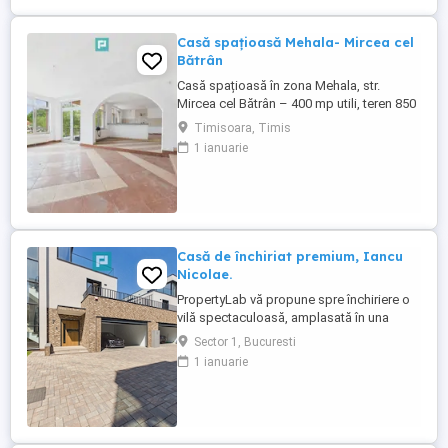
eficientă Teren : 308 mp, cu curte ...
Casă spațioasă Mehala- Mircea cel
Bătrân
Casă spațioasă în zona Mehala, str.
Mircea cel Bătrân – 400 mp utili, teren 850
mp Vă propunem spre închiriere o
Timisoara, Timis
proprietate generoasă situată într-una
1 ianuarie
dintre cele mai liniștite și căutate zone ale
Timișoarei – cartierul Mehala, pe strada
Mircea cel Bătrân. Descriere generală:
Casa este construită ...
Casă de închiriat premium, Iancu
Nicolae.
PropertyLab vă propune spre închiriere o
vilă spectaculoasă, amplasată în una
dintre cele mai exclusiviste zone
Sector 1, Bucuresti
rezidențiale ale Bucureștiului – Iancu
1 ianuarie
Nicolae, recunoscută pentru comunitatea
selectă, accesul rapid către nordul
Capitalei și apropierea de cele mai
prestigioase școli internaționale. Situată ...