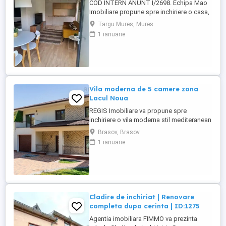
COD INTERN ANUNT I/2698. Echipa Mao
Imobiliare propune spre inchiriere o casa,
in curte comuna, situata in 7 Noiembrie,
Targu Mures, Mures
strada Regele Mihai I, aproape de UMFST,
1 ianuarie
magazine, statii de autobuz. Casa
construita pe un singur nivel, izolata
termic, are o suprafata utila de 50 mp,
suprafata teren de 30 mp. ...
Vila moderna de 5 camere zona
Lacul Noua
REGIS Imobiliare va propune spre
inchiriere o vila moderna stil mediteranean
de 5 camere in zona Noua. Vila P+1E+ M ,
Brasov, Brasov
este situata pe un teren de 808 msup2; ,
1 ianuarie
curte partial pavata, dotata cu gratar si cu
2 locuri de parcare in garajul interior. Zona
parterului este impartita in living room ...
Cladire de inchiriat | Renovare
completa dupa cerinta | ID:1275
Agentia imobiliara FIMMO va prezinta