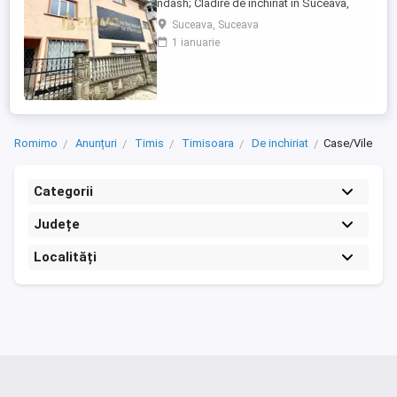
ndash; Cladire de inchiriat in Suceava,
cartier Obcini! Localizare excelenta, in
Suceava, Suceava
cartierul Obcini. Imobilul este amplasat pe
1 ianuarie
un teren de 1.000 msup2;, cu front stradal
generos de 43 metri si doua cai de acces
separate. Cladirea are o suprafata actuala
de 800 msup2; ...
Romimo
Anunțuri
Timis
Timisoara
De inchiriat
Case/Vile
Categorii
Județe
Localități