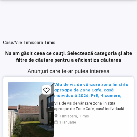
Case/Vile Timisoara Timis
Nu am găsit ceea ce cauți.
Selectează categoria și alte
filtre de căutare pentru a eficientiza căutarea
Anunțuri care te-ar putea interesa
Vila de vis de vânzare zona linistita
aproape de Zone Cafe, casă
individuală 2026, P+E, 4 camere,
Vila de vis de vânzare zona linistita
aproape de Zone Cafe, casă individuală
2026, P+E, 4 camere, 3 bai, dressing,
Timisoara, Timis
terasa la etaj, teren 308 mp! Detalii
1 ianuarie
esențiale: Suprafață utilă: 130 mp + terasă
12 mp pentru momente de relaxare 4
camere luminoase, compartimentare