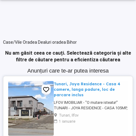
Case/Vile Oradea Dealuri oradea Bihor
Nu am găsit ceea ce cauți.
Selectează categoria și alte
filtre de căutare pentru a eficientiza căutarea
Anunțuri care te-ar putea interesa
Tunari, Joya Residence - Casa 4
camere, langa padure, loc de
parcare inclus
LFOV IMOBILIAR - "O mutare isteata!"
TUNARI - JOYA RESIDENCE - CASA 105MP,
CURTE PROPRIE, LOC DE PARCARE, PRET
Tunari, Ilfov
DE APARTAMENT CU 4 CAMERE PRET DE
1 ianuarie
LA: 148.000 EURO Asa cum v-am obisnuit
COMISION 0% Proprietatea este situata
intr-o zona linistita, in apropierea padurii,