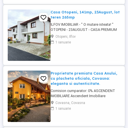
in cadrul complexului Joya Residence, ...
Casa Otopeni, 141mp, 23August, lot
teren 265mp
ILFOV IMOBILIAR - " O mutare isteata! "
OTOPENI - 23AUGUST - CASA PREMIUM
141MP, LOT 265MP, FINISAJE DE
Otopeni, Ilfov
CALITATE CU BUGET INCLUS, DRUM
1 ianuarie
PRIVAT ASFALTAT CU BARIERA, ACOPERIS
TIGLA CERAMICA, TERASA MARE
ACOPERITA SI INCALZITA, TOATE
UTILITATILE PRET: 299.000 EURO/TVA
21% INCLUS - ULTIMA CASA DISPONIBILA
...
Proprietate premiata Casa Anului,
cu placheta oficiala, Covasna:
eleganta si autenticitate.
Comision cumparator: 0% ASCENDENT
IMOBILIARE Ascendent Imobiliare
Covasna va prezinta una dintre cele mai
Covasna, Covasna
reprezentative proprietati rezidentiale din
1 ianuarie
statiunea Covasna ndash; o vila care, prin
eleganta sa, a fost desemnata in repetate
randuri drept una dintre cele mai frumoase
case ale orasului, devenind ...