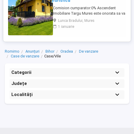
turistica
Comision cumparator:0% Ascendent
Imobiliare Targu Mures este onorata sa va
prezinte spre vanzare o vila rafinata in
Lunca Bradului, Mures
mijlocul naturii, situata in Lunca Bradului
1 ianuarie
ndash; o zona de poveste, incantare
pentru vacante in familie, retreat-uri private
sau investitii turistice de succes. Va
invitam sa experimentati ...
Romimo
Anunțuri
Bihor
Oradea
De vanzare
Case de vanzare
Case/Vile
Categorii
Județe
Localități