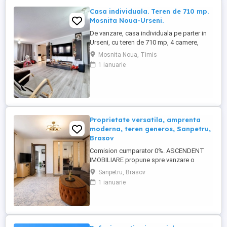
Casa individuala. Teren de 710 mp.
Mosnita Noua-Urseni.
De vanzare, casa individuala pe parter in
Urseni, cu teren de 710 mp, 4 camere,
living, bucatarie, 3 dormitoare, 2 bai,
Mosnita Noua, Timis
terasa inchisa, placa de beton si spatiu de
1 ianuarie
depozitare in pod, acoperis din tigla,
panouri solare, curte amenajata cu pavaj,
gazon, sistem de irigatie automatizat,
mobilata si utilata ...
Proprietate versatila, amprenta
moderna, teren generos, Sanpetru,
Brasov
Comision cumparator 0%. ASCENDENT
IMOBILIARE propune spre vanzare o
proprietate cu adevarat speciala, situata in
Sanpetru, Brasov
Sanpetru, intr-o zona foarte accesibila,
1 ianuarie
apreciata pentru liniste, infrastructura si
proximitatea fata de oras. Constructie
solida din caramida, cu spatii ample si
facilitati multiple, ...