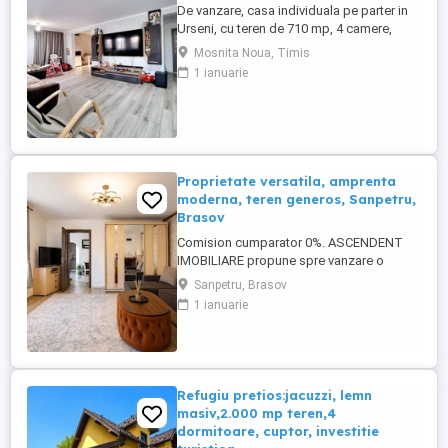
De vanzare, casa individuala pe parter in
Urseni, cu teren de 710 mp, 4 camere,
living, bucatarie, 3 dormitoare, 2 bai,
Mosnita Noua, Timis
terasa inchisa, placa de beton si spatiu de
1 ianuarie
depozitare in pod, acoperis din tigla,
panouri solare, curte amenajata cu pavaj,
gazon, sistem de irigatie automatizat,
mobilata si utilata ...
Proprietate versatila, amprenta
moderna, teren generos, Sanpetru,
Brasov
Comision cumparator 0%. ASCENDENT
IMOBILIARE propune spre vanzare o
proprietate cu adevarat speciala, situata in
Sanpetru, Brasov
Sanpetru, intr-o zona foarte accesibila,
1 ianuarie
apreciata pentru liniste, infrastructura si
proximitatea fata de oras. Constructie
solida din caramida, cu spatii ample si
facilitati multiple, ...
Refugiu pretios:jacuzzi, lemn
masiv,2.000 mp teren,4
dormitoare, cuptor, investitie