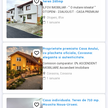
teren 265mp
ILFOV IMOBILIAR - " O mutare isteata! "
OTOPENI - 23AUGUST - CASA PREMIUM
141MP, LOT 265MP, FINISAJE DE
Otopeni, Ilfov
CALITATE CU BUGET INCLUS, DRUM
1 ianuarie
PRIVAT ASFALTAT CU BARIERA, ACOPERIS
TIGLA CERAMICA, TERASA MARE
ACOPERITA SI INCALZITA, TOATE
UTILITATILE PRET: 299.000 EURO/TVA
21% INCLUS - ULTIMA CASA DISPONIBILA
...
Proprietate premiata Casa Anului,
cu placheta oficiala, Covasna:
eleganta si autenticitate.
Comision cumparator: 0% ASCENDENT
IMOBILIARE Ascendent Imobiliare
Covasna va prezinta una dintre cele mai
Covasna, Covasna
reprezentative proprietati rezidentiale din
1 ianuarie
statiunea Covasna ndash; o vila care, prin
eleganta sa, a fost desemnata in repetate
randuri drept una dintre cele mai frumoase
case ale orasului, devenind ...
Casa individuala. Teren de 710 mp.
Mosnita Noua-Urseni.