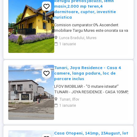
Refugiu pretios:jacuzzi, lemn
masiv,2.000 mp teren,4
dormitoare, cuptor, investitie
turistica
Comision cumparator:0% Ascendent
Imobiliare Targu Mures este onorata sa va
prezinte spre vanzare o vila rafinata in
Lunca Bradului, Mures
mijlocul naturii, situata in Lunca Bradului
1 ianuarie
ndash; o zona de poveste, incantare
pentru vacante in familie, retreat-uri private
sau investitii turistice de succes. Va
invitam sa experimentati ...
Tunari, Joya Residence - Casa 4
camere, langa padure, loc de
parcare inclus
LFOV IMOBILIAR - "O mutare isteata!"
TUNARI - JOYA RESIDENCE - CASA 105MP,
CURTE PROPRIE, LOC DE PARCARE, PRET
Tunari, Ilfov
DE APARTAMENT CU 4 CAMERE PRET DE
1 ianuarie
LA: 148.000 EURO Asa cum v-am obisnuit
COMISION 0% Proprietatea este situata
intr-o zona linistita, in apropierea padurii,
in cadrul complexului Joya Residence, ...
Casa Otopeni, 141mp, 23August, lot