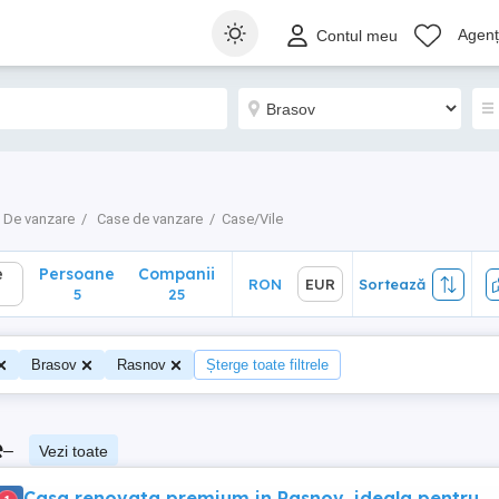
Persoane
Companii
RON
EUR
Sortează
Agenți
Contul meu
5
25
De vanzare
Case de vanzare
Case/Vile
e
Persoane
Companii
RON
EUR
Sortează
5
25
Brasov
Rasnov
Șterge toate filtrele
e
–
Vezi toate
Casa renovata premium in Rasnov, ideala pentru