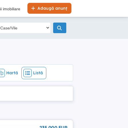
Hartă
Listă
Adaugă anunț
i imobiliare
Hartă
Listă
235 000 EUR