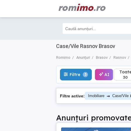
rom
imo
.ro
Toate
Filtre
AI
3
30
Case/Vile Rasnov Brasov
Romimo
Anunțuri
Brasov
Rasnov
Toat
Filtre
AI
3
30
→
Filtre active:
Imobiliare
Case/Vile
Anunțuri promovat