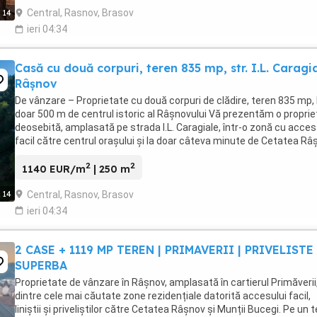
Central, Rasnov, Brasov
14
ieri 04:34
Casă cu două corpuri, teren 835 mp, str. I.L. Caragia
Râșnov
De vânzare – Proprietate cu două corpuri de clădire, teren 835 mp, 
doar 500 m de centrul istoric al Râșnovului Vă prezentăm o propri
deosebită, amplasată pe strada I.L. Caragiale, într-o zonă cu acces
facil către centrul orașului și la doar câteva minute de Cetatea Râ
Această casă reunește ...
2
2
1140 EUR/m
| 250 m
Central, Rasnov, Brasov
14
ieri 04:34
2 CASE + 1119 MP TEREN | PRIMAVERII | PRIVELISTE
SUPERBA
Proprietate de vânzare în Râșnov, amplasată în cartierul Primăverii
dintre cele mai căutate zone rezidențiale datorită accesului facil,
liniștii și priveliștilor către Cetatea Râșnov și Munții Bucegi. Pe un 