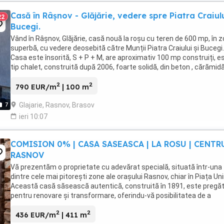
Casă în Râșnov - Glăjărie, vedere spre Piatra Craiulu
22
Bucegi.
Vând în Râșnov, Glăjărie, casă nouă la roșu cu teren de 600 mp, în 
superbă, cu vedere deosebită către Munții Piatra Craiului și Bucegi.
Casa este însorită, S + P + M, are aproximativ 100 mp construiți, e
tip chalet, construită după 2006, foarte solidă, din beton , cărămidă
lemn masiv, are ...
2
2
790 EUR/m
| 100 m
Glajarie, Rasnov, Brasov
7
ieri 10:07
COMISION 0% | CASA SASEASCA | LA ROSU | CENTRU
RASNOV
Vă prezentăm o proprietate cu adevărat specială, situată într-una
dintre cele mai pitorești zone ale orașului Rasnov, chiar în Piața Unir
Această casă săsească autentică, construită în 1891, este pregăt
pentru renovare și transformare, oferindu-vă posibilitatea de a
transforma această bijuterie ...
2
2
436 EUR/m
| 411 m