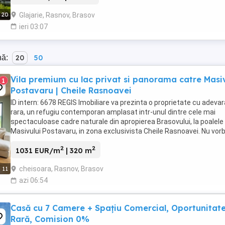
Glajarie, Rasnov, Brasov
20
ieri 03:07
nă:
20
50
Vila premium cu lac privat si panorama catre Masi
1
Postavaru | Cheile Rasnoavei
ID intern: 6678 REGIS Imobiliare va prezinta o proprietate cu adevar
rara, un refugiu contemporan amplasat intr-unul dintre cele mai
spectaculoase cadre naturale din apropierea Brasovului, la poalele
Masivului Postavaru, in zona exclusivista Cheile Rasnoavei. Nu vor
despre o simpla casa. Vorbim ...
2
2
1031 EUR/m
| 320 m
cheisoara, Rasnov, Brasov
11
azi 06:54
Casă cu 7 Camere + Spațiu Comercial, Oportunitat
Rară, Comision 0%