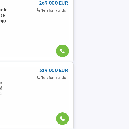
269 000 EUR
intr-
Telefon validat
 se
mp,o
329 000 EUR
Telefon validat
sc
tă
ă