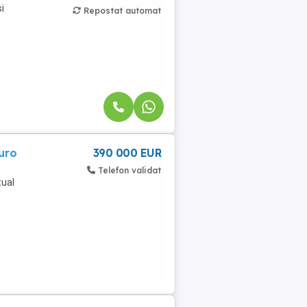
i
Repostat automat
uro
390 000 EUR
Telefon validat
tual