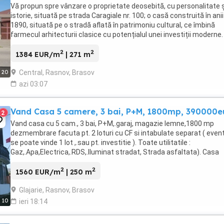
Vă propun spre vânzare o proprietate deosebită, cu personalitate ș
istorie, situată pe strada Caragiale nr. 100; o casă construită în anii
1890, situată pe o stradă aflată în patrimoniu cultural, ce îmbină
farmecul arhitecturii clasice cu potențialul unei investiții moderne.
Imobilul impresionează ...
2
2
1384 EUR/m
| 271 m
Central, Rasnov, Brasov
20
azi 03:07
Vand Casa 5 camere, 3 bai, P+M, 1800mp, 390000e
2
Vand casa cu 5 cam., 3 bai, P+M,.garaj, magazie lemne,1800 mp
dezmembrare facuta pt. 2 loturi cu CF si intabulate separat ( even
se poate vinde 1 lot ,.sau pt. investitie ). Toate utilitatile :
Gaz,.Apa,Electrica,.RDS,.Iluminat stradat, Strada asfaltata). Casa
construita in 2015 2107 din caramida ...
2
2
1560 EUR/m
| 250 m
Glajarie, Rasnov, Brasov
10
ieri 18:14