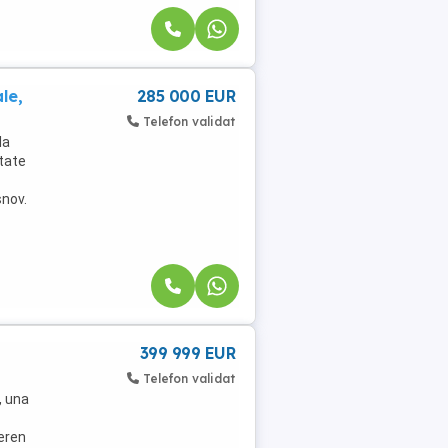
le,
285 000 EUR
Telefon validat
la
etate
șnov.
399 999 EUR
Telefon validat
, una
teren