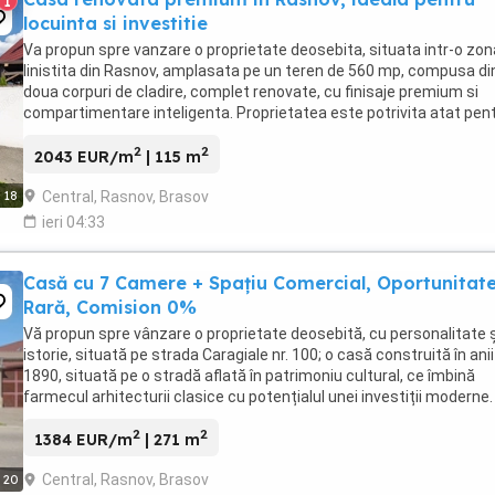
1
locuinta si investitie
Va propun spre vanzare o proprietate deosebita, situata intr-o zon
linistita din Rasnov, amplasata pe un teren de 560 mp, compusa di
doua corpuri de cladire, complet renovate, cu finisaje premium si
compartimentare inteligenta. Proprietatea este potrivita atat pen
locuinta unei familii, cat si pentru ...
2
2
2043 EUR/m
| 115 m
Central, Rasnov, Brasov
18
ieri 04:33
Casă cu 7 Camere + Spațiu Comercial, Oportunitat
Rară, Comision 0%
Vă propun spre vânzare o proprietate deosebită, cu personalitate ș
istorie, situată pe strada Caragiale nr. 100; o casă construită în anii
1890, situată pe o stradă aflată în patrimoniu cultural, ce îmbină
farmecul arhitecturii clasice cu potențialul unei investiții moderne.
Imobilul impresionează ...
2
2
1384 EUR/m
| 271 m
Central, Rasnov, Brasov
20