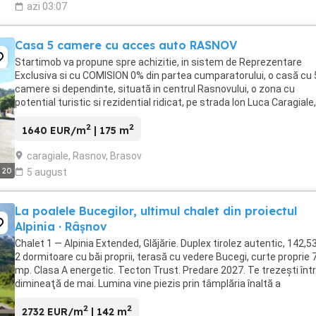
azi 03:07
Casa 5 camere cu acces auto RASNOV
Startimob va propune spre achizitie, in sistem de Reprezentare
Exclusiva si cu COMISION 0% din partea cumparatorului, o casă cu 
camere si dependinte, situată in centrul Rasnovului, o zona cu
potential turistic si rezidential ridicat, pe strada Ion Luca Caragiale,
intr-o zona linistita, cu acces facil ...
2
2
1640 EUR/m
| 175 m
caragiale, Rasnov, Brasov
20
5 august
La poalele Bucegilor, ultimul chalet din proiectul
Alpinia · Râșnov
Chalet 1 — Alpinia Extended, Glăjărie. Duplex tirolez autentic, 142,5
2 dormitoare cu băi proprii, terasă cu vedere Bucegi, curte proprie 
mp. Clasa A energetic. Tecton Trust. Predare 2027. Te trezești înt
dimineaţă de mai. Lumina vine piezis prin tâmplăria înaltă a
dormitorului și cade pe ...
2
2
2732 EUR/m
| 142 m