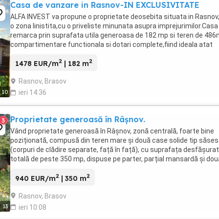
Casa de vanzare in Rasnov-IN EXCLUSIVITATE
ALFA INVEST va propune o proprietate deosebita situata in Rasnov,
o zona linistita,cu o priveliste minunata asupra imprejurimilor.Casa
remarca prin suprafata utila generoasa de 182 mp si teren de 486
compartimentare functionala si dotari complete,fiind ideala atat
pentru locuinta permanenta,cat ...
2
2
1478 EUR/m
| 182 m
Rasnov, Brasov
10
ieri 14:36
Proprietate generoasă în Râșnov.
3
Vând proprietate generoasă în Râșnov, zonă centrală, foarte bine
poziționată, compusă din teren mare și două case solide tip săse
(corpuri de clădire separate, față în față), cu suprafața desfășura
totală de peste 350 mp, dispuse pe parter, parțial mansardă și dou
poduri mari mansardabile. Suprafața ...
2
2
940 EUR/m
| 350 m
Rasnov, Brasov
13
ieri 10:08