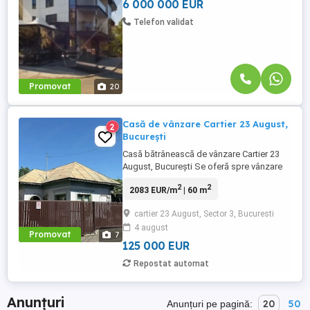
6 000 000 EUR
Telefon validat
Promovat
20
Casă de vânzare Cartier 23 August,
2
București
Casă bătrânească de vânzare Cartier 23
August, București Se oferă spre vânzare
casă bătrânească cu o suprafață
2
2
2083 EUR/m
| 60 m
construită de aproximativ 60 mp,
amplasată pe un teren de 240 mp, situată
cartier 23 August, Sector 3, Bucuresti
pe Strada Gologanului, în cartierul 23
4 august
August, București. - Suprafață teren: 240
Promovat
7
mp - Suprafață casă: 60 mp - Deschidere
125 000 EUR
...
Repostat automat
Anunțuri
20
50
Anunțuri pe pagină: