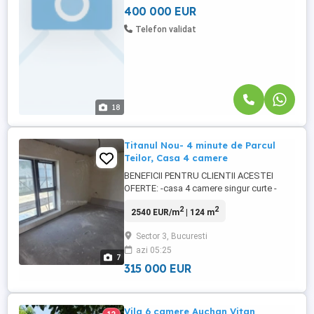
in anul 2012, ...
400 000 EUR
Telefon validat
18
Titanul Nou- 4 minute de Parcul
Teilor, Casa 4 camere
BENEFICII PENTRU CLIENTII ACESTEI
OFERTE: -casa 4 camere singur curte -
parter+etaj 1+mansarda -parter : living,
2
2
2540 EUR/m
| 124 m
bucatarie inchisa, grup sanitar, hol -etaj 1:
2 dormitoare, baie,balcon -mansarda:
Sector 3, Bucuresti
dormitor generos, baie, dressing 1.
azi 05:25
Beneficii oferite de zona: -5 minute
7
distanta de Parcul Teilor -10 minute ...
315 000 EUR
Vila 6 camere Auchan Vitan