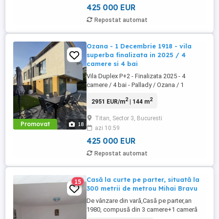
de acces. Locuinta ...
425 000 EUR
Repostat automat
Ozana - 1 Decembrie 1918 - vila
superba finalizata in 2025 / 4
camere si 4 bai
Vila Duplex P+2 - Finalizata 2025 - 4
camere / 4 bai - Pallady / Ozana / 1
Decembrie 1918 - Drumul Gura Fagetului
2
2
2951 EUR/m
| 144 m
nr. 18. Proprietar persoana fizica ofera
spre vanzare un duplex modern, finalizat
Titan, Sector 3, Bucuresti
in 2025, situat intr-un complex privat din
Promovat
18
azi 10:59
zona Pallady – Titan, securizat cu poarta
de acces. Locuinta ...
425 000 EUR
Repostat automat
Casă la curte pe parter, situată la
15
300 metrii de metrou Mihai Bravu
De vânzare din vară,Casă pe parter,an
1980, compusă din 3 camere+1 cameră
anexă de casă,baie, bucătărie. Toate