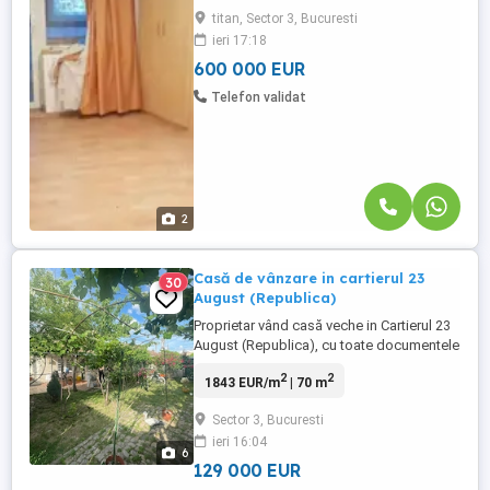
benefiaciaza de 2 garaje si 4 locuri de
titan, Sector 3, Bucuresti
parcare.
ieri 17:18
600 000 EUR
Telefon validat
2
Casă de vânzare in cartierul 23
30
August (Republica)
Proprietar vând casă veche in Cartierul 23
August (Republica), cu toate documentele
la zi. Casa este construita in anul 1970 si
2
2
1843 EUR/m
| 70 m
necesita renovare. Are toate utilitatile
(gaze, apă, curent și canalizare).
Sector 3, Bucuresti
Suprafata terenului este de 281 mp,
ieri 16:04
amprentă casă 70 mp, deschidere teren
6
15.50 m . In imediata ...
129 000 EUR