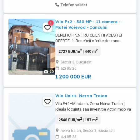
Telefon validat
Vila P+2 - 580 MP - 11 camere -
1
Matei Voievod - Iancului
BENEFICII PENTRU CLIENTII ACESTEI
OFERTE: 1. Beneficii oferite de zona: -
casa de vanzare in zona Matei Voievod -
2
2
2727 EUR/m
| 440 m
metrou Iancului la 13 minute de mers pe
jos 2. Beneficii tehnice ale ofertei: - casa
Sector 3, Bucuresti
P+2, de 11 camere - teren 615 mp,
azi 05:26
amprenta 163 mp - suprafata utila 440,
20
suprafata totala 580 mp - la ...
1 200 000 EUR
Vila Unirii- Nerva Traian
Vila P+1+M ndash; Zona Nerva Traian |
Ideala locuinta sau investitie Activ Imob va
propune spre vanzare o vila solida si bine
2
2
2548 EUR/m
| 157 m
compartimentata, situata intr-o zona
centrala si foarte cautata ndash; Nerva
nerva traian, Sector 3, Bucuresti
Traian, cu acces rapid catre punctele
azi 05:26
cheie ale orasului. Imobilul este construit