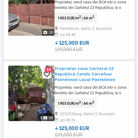
Proprietar, vand casa din BCA intr-o zona
linistita din Cartierul 23 Republica, la o
statie de Carrefour Pantelimon si vis-a-vis
2
2
1953 EUR/m
| 64 m
de parcul si lacul Pantelimon. Casa este
amplasata pe un teren cu o suprafata
Pantelimon, Sector 3, Bucuresti
totala de 150 mp. Suprafata utila este de
10
azi 08:48
64 mp, iar cea construita la sol este de 78
mp. Deschidere ...
125,000 EUR
129,000 EUR
Proprietar casa Cartierul 23
59
Republica Catelu Carrefour
Pantelimon Lacul Pantelimon
Proprietar, vand casa din BCA intr-o zona
linistita din Cartierul 23 Republica, la o
statie de Carrefour Pantelimon si vis-a-vis
2
2
1953 EUR/m
| 64 m
de parcul si lacul Pantelimon. Casa este
amplasata pe un teren cu o suprafata
23%252baug, Sector 3, Bucuresti
totala de 150 mp. Suprafata utila este de
10
azi 08:26
64 mp, iar cea construita la sol este de 78
mp. Deschidere ...
125,000 EUR
129,000 EUR