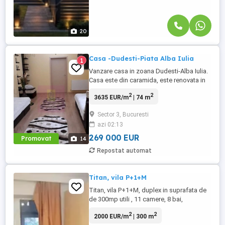
20
Casa -Dudesti-Piata Alba Iulia
1
Vanzare casa in zoana Dudesti-Alba Iulia.
Casa este din caramida, este renovata in
totalitate cu materiale de calitate, dispune
2
2
3635 EUR/m
| 74 m
de garaj, pivnita si de o terasa amenajata
Are 3 camere +dependinte. In curte se mai
Sector 3, Bucuresti
afla un corp de casa, care cuprinde
azi 02:13
bucataria garajul, un grup sanitar si
dependinte. ...
269 000 EUR
Promovat
14
Repostat automat
Titan, vila P+1+M
Titan, vila P+1+M, duplex in suprafata de
de 300mp utili , 11 camere, 8 bai,
amplasata pe un teren de 800mp.
2
2
2000 EUR/m
| 300 m
Constructia este realizata in anul 2003. Vila