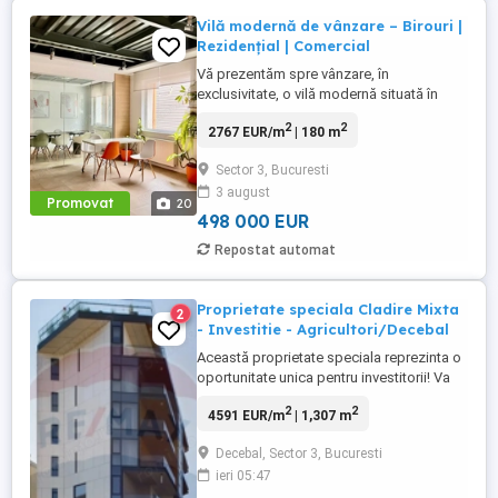
Vilă modernă de vânzare – Birouri |
Rezidențial | Comercial
Vă prezentăm spre vânzare, în
exclusivitate, o vilă modernă situată în
zona Piața Alba Iulia/Dudești, cu
2
2
2767 EUR/m
| 180 m
destinație ideală atât pentru birouri, cât și
pentru uz rezidențial sau comercial.
Sector 3, Bucuresti
Construită în 2004 si renovată în anul 2023,
3 august
proprietatea impresionează prin finisaje
Promovat
20
contemporane, o compartimentare ...
498 000 EUR
Repostat automat
Proprietate speciala Cladire Mixta
2
- Investitie - Agricultori/Decebal
Această proprietate speciala reprezinta o
oportunitate unica pentru investitorii! Va
prezentam la vanzare o cladire noua
2
2
4591 EUR/m
| 1,307 m
(finalizata in 2024) cu regim de inaltime
S+P+M+4E+5E retras, situata pe Str
Decebal, Sector 3, Bucuresti
Agricultori, in proximitatea Bdulul Decebal.
ieri 05:47
Cladirea are o amprenta la sol de 132 mp,
este construita ...