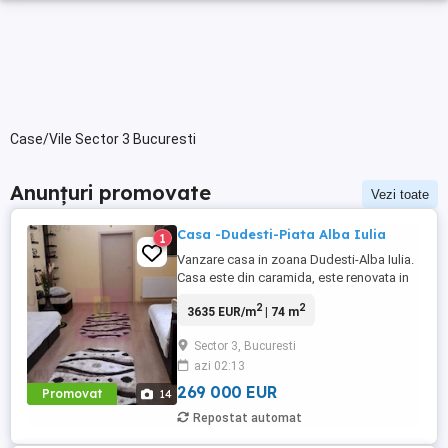
Case/Vile Sector 3 Bucuresti
Anunțuri promovate
Vezi toate
Casa -Dudesti-Piata Alba Iulia
1
Vanzare casa in zoana Dudesti-Alba Iulia.
Casa este din caramida, este renovata in
totalitate cu materiale de calitate, dispune
2
2
3635 EUR/m
| 74 m
de garaj, pivnita si de o terasa amenajata
Are 3 camere +dependinte. In curte se mai
Sector 3, Bucuresti
afla un corp de casa, care cuprinde
azi 02:13
bucataria garajul, un grup sanitar si
dependinte. ...
269 000 EUR
Promovat
14
Repostat automat