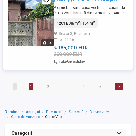
Proprietar, vând casa veche din carămida,
într-o zonă linistită din Cartierul 23 August
(Republica), în spatele Carrefour
2
2
1201 EUR/m
| 154 m
Pantelimon. Casa principala este
construită în anul 1950 iar anexele in anul
Sector 3, Bucuresti
1960. Este amplasată pe un teren cu o
ieri 11:10
suprafata totala de 394 mp. Suprafata
10
construita la sol este de ...
185,000 EUR
200,000 EUR
Telefon validat
›
‹
1
2
…
4
5
Romimo
Anunțuri
Bucuresti
Sector 3
De vanzare
Case de vanzare
Case/Vile
Categorii