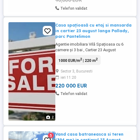
90,000 EUR
Telefon validat
Casa spațioasă cu etaj si mansarda
in cartier 23 august langa Pallady,
parc Pantelimon
Agentie imobiliara Vilă Spațioasa cu 6
camere și 3 bai , Cartier 23 August
(Cățelu), zonă Liniștită Lângă Parc &
2
2
1000 EUR/m
| 220 m
Centru Comercial Pallady Suprafață totală
teren 238mp, curte libera 160mp
Sector 3, Bucuresti
Localizare: Cartier 23 August (Cățelu),
ieri 11:20
lângă Parcul Pantelimon, Sector 3 Ilfov,
București. Distanță Pina la Parc ...
220 000 EUR
Telefon validat
2
Vand casa batraneasca si teren
5
(394 mp) in cartierul 23 August