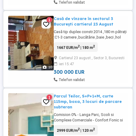
Telefon validat
Casă de vînzare în sectorul 3
1
București cartierul 23 August
Casă tip duplex constr.2014 ,180 m pătrați
:C1-3 camere ,bucătărie ,baie ,beci ,hol
mare . C2 4 camere ,bucătărie ,baie ,terasă
2
2
1667 EUR/m
| 180 m
40 m pătrați ,pod înalt . Teren 300 m
pătrați ,gaze ,apă+canalizare ,crent ppc .
Cartierul 23 august , Sector 3, Bucuresti
Pot locui 2 familii separat sau locuință +o
ieri 15:47
mică afacere(birouri) Zonă liniștită foarte
10
aproape ...
300 000 EUR
Telefon validat
Parcul Teilor, S+P+1+M, curte
1
115mp, boxa, 3 locuri de parcare
subteran
Comision 0% - Langa Parc, Scoli si
Complexe Comerciale - Confort Fonic si
Termic - Cheltuieli minime de intretinere -
2
2
2999 EUR/m
| 120 m
Complet Mobilata si utilata - 4 aparate de