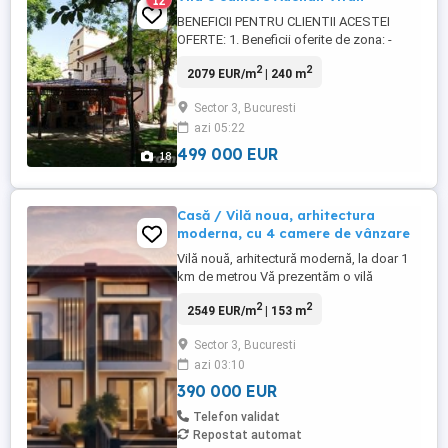
12
BENEFICII PENTRU CLIENTII ACESTEI
OFERTE: 1. Beneficii oferite de zona: -
Imobilul este situat intr-o zona de vile si
2
2
2079 EUR/m
| 240 m
cladiri cu regim redus de inaltime ferit de
zgomotul de pe arterele principale de
Sector 3, Bucuresti
circulatie. -La circa 400m se afla
azi 05:22
Complexul Comercial Auchan Vitan -In
apropiere de Gradinita Bamboo, ...
499 000 EUR
18
Casă / Vilă noua, arhitectura
moderna, cu 4 camere de vânzare
Vilă nouă, arhitectură modernă, la doar 1
km de metrou Vă prezentăm o vilă
individuală cu design contemporan, aflată
2
2
2549 EUR/m
| 153 m
într-o zonă în plină dezvoltare, ideală
pentru cei care își doresc confort, spațiu
Sector 3, Bucuresti
și posibilitatea de a-și personaliza
azi 03:10
locuința după propriul gust. Construcția
este nouă și se predă ...
390 000 EUR
Telefon validat
Repostat automat