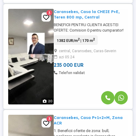
Caransebes, Casa la CHEIE P+E,
3
Teren 800 mp, Central
BENEFICII PENTRU CLIENTII ACESTEI
OFERTE: Comision 0 pentru cumparator!
Casa noua, foarte bine finisata, moderna
2
2
1382 EUR/m
| 170 m
si luminata, ideala pentru o familie!
Posibilitate de plata in rate direct la
central, Caransebes, Caras-Severin
proprietar cu un avans consistent sau
azi 05:24
schimb cu un apartament plus diferenta! O
locuinta impecabila, construita ...
235 000 EUR
Telefon validat
20
Caransebes, Casa P+1+2+M, Zona
3
ACR
1. Beneficii oferite de zona: bull;