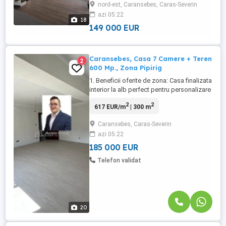
nord-est, Caransebes, Caras-Severin
Biroul Imobiliar Activ Imob Caransebes va
azi 05:22
prezinta o casa (TRIPLEX), construita in
18
anul 2022 din caramida ...
149 000 EUR
Caransebes, Casa 7 Camere + Teren
2
600 Mp., Zona Pipirig
1. Beneficii oferite de zona: Casa finalizata
interior la alb perfect pentru personalizare
Aceasta proprietate se preteaza perfect
2
2
617 EUR/m
| 300 m
pentru o familie numeroasa sau chiar
pentru doua familii, oferind suficient
Caransebes, Caras-Severin
spatiu si intimitate. bull; Localizare
azi 05:22
excelenta in Caransebes, una dintre cele
mai cautate ...
185 000 EUR
Telefon validat
20