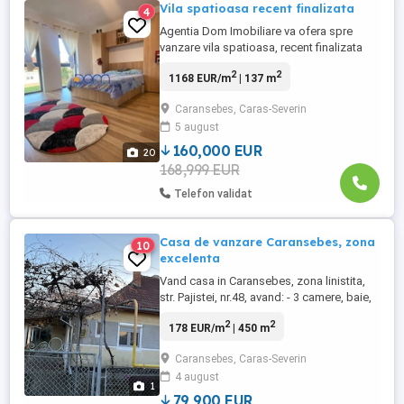
Vila spatioasa recent finalizata
4
Agentia Dom Imobiliare va ofera spre
vanzare vila spatioasa, recent finalizata
situata pe o strada linisita ( strada
2
2
1168 EUR/m
| 137 m
Sebesului). Constructia este de tip P + E .
Constructia are o amprenta la sol de 84
Caransebes, Caras-Severin
mp, o suprafata construita totala de 160
5 august
mp si dispune de un teren generos in
suprafata de 500 mp. Are ...
160,000 EUR
20
168,999 EUR
Telefon validat
Casa de vanzare Caransebes, zona
10
excelenta
Vand casa in Caransebes, zona linistita,
str. Pajistei, nr.48, avand: - 3 camere, baie,
bucatarie - teren mare, aprox. 450 mp -
2
2
178 EUR/m
| 450 m
garaj, gradina, anexe - toate utilitatile -
incalzire centrala pe gaz + teracote in
Caransebes, Caras-Severin
fiecare camera - parchet laminat -
4 august
tamplarie interioara din lemn masiv -
1
geamuri ...
79,900 EUR