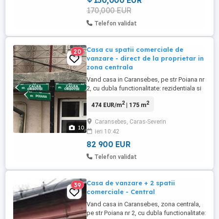
150,000 EUR
170,000 EUR
Telefon validat
Casa cu spatii comerciale de
20
vanzare - direct de la proprietar in
zona centrala
Vand casa in Caransebes, pe str Poiana nr
2, cu dubla functionalitate: rezidentiala si
comerciala. Ca locatie, este situata in
2
2
474 EUR/m
| 175 m
zona centrala a orasului, in apropierea
pieteii din Caransebes, a Catedralei,
Caransebes, Caras-Severin
Primariei, la 50 m de BCR. Imobilul este
10
ieri 10:42
format din: Doua spatii comerciale la
strada si cladire ...
82 900 EUR
Telefon validat
Casa de vanzare + 2 spatii
39
comerciale - Central
Vand casa in Caransebes, zona centrala,
pe str Poiana nr 2, cu dubla functionalitate: