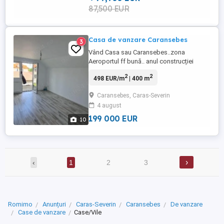
87,500 EUR
Casa de vanzare Caransebes
3
Vând Casa sau Caransebes..zona
Aeroportul ff bună.. anul construcției
2018.2 etaje:parterul are baie
2
2
498 EUR/m
| 400 m
,bucătărie,sufragerie și un dormitor.Etajul
are 3 terase și 3 dormitoare plus o baie. În
Caransebes, Caras-Severin
spate e garaj plus camera tehnica....
4 august
Interiorul uși noi albe..parchet în
dormitoare..gresie porțelanata..încălzire ...
199 000 EUR
10
›
‹
1
2
3
Romimo
Anunțuri
Caras-Severin
Caransebes
De vanzare
Case de vanzare
Case/Vile