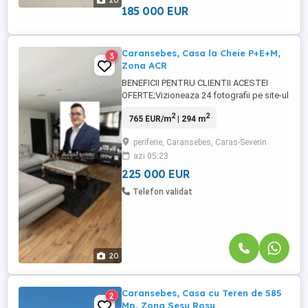
20
Beneficii tehnice ale ...
185 000 EUR
Caransebes, Casa la Cheie P+E+M,
3
Zona ACR
BENEFICII PENTRU CLIENTII ACESTEI
OFERTE;Vizioneaza 24 fotografii pe site-ul
propriu al agentiei resita.activimob.ro
2
2
765 EUR/m
| 294 m
Broker Imobiliar Ioan Sirbu. Biroul
Imobiliar Activ Imob Caransebes va
periferie, Caransebes, Caras-Severin
prezinta o proprietate construita in anul
azi 05:23
2007 din beton amprentat si BCA in
Caransebes, Zona Caransebesul Nou. ...
225 000 EUR
Telefon validat
20
Caransebes, Casa cu Teren de 585
2
Mp, Zona Sesu Rosu