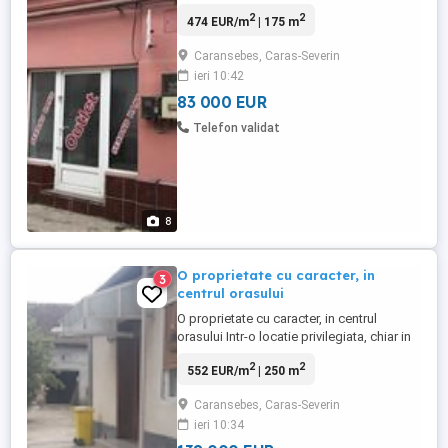
rezidentiala si comerciala. Ca locatie, este
2
2
474 EUR/m
| 175 m
situata in zona centrala a orasului, in
apropierea pieteii din Caransebes, a
Caransebes, Caras-Severin
Catedralei, Primariei, la 50 m de BCR.
ieri 10:42
Imobilul este format din: Doua spatii
comerciale la strada ...
83 000 EUR
Telefon validat
8
O proprietate cu caracter, in
3
centrul orasului
O proprietate cu caracter, in centrul
orasului Intr-o locatie privilegiata, chiar in
centrul orasului, aceasta proprietate
2
2
552 EUR/m
| 250 m
imbina pe cei 1050mp, farmecul
arhitecturii clasice cu confortul unei
Caransebes, Caras-Severin
locuinte gandite pentru viata de zi cu zi.
ieri 10:34
Spatiile ample, lumina naturala si gradina
generoasa, creeaza un ...