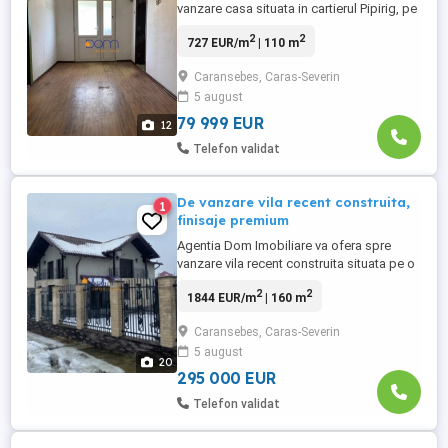
vanzare casa situata in cartierul Pipirig, pe
o strada mediana ferita de traficul intens
2
2
727 EUR/m
| 110 m
si aglomeratie. Constructia este cu un
singur nivel, dar a fost proiectata pentru
Caransebes, Caras-Severin
casa cu parter si etaj, are construita
5 august
fundatie solida si planseu de beton intre
parter si ...
79 999 EUR
12
Telefon validat
De vanzare vila recent construita,
1
finisaje premium
Agentia Dom Imobiliare va ofera spre
vanzare vila recent construita situata pe o
strada linisita cu trafic redus. Vila este de
2
2
1844 EUR/m
| 160 m
tip P + E si a fost contruita pe un teren cu
o suprafata de 500 mp si are un front
Caransebes, Caras-Severin
stradal generos de 27 metri . Constructia
5 august
are o amprenta la sol de 84 mp, o
20
suprafata construita ...
295 000 EUR
Telefon validat