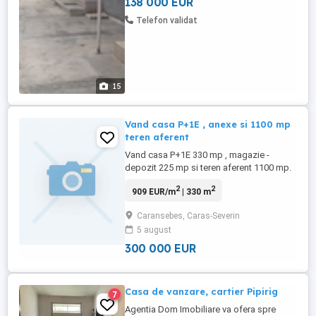
138 000 EUR
Telefon validat
15
Vand casa P+1E , anexe si 1100 mp
teren aferent
Vand casa P+1E 330 mp , magazie -
depozit 225 mp si teren aferent 1100 mp.
2
2
909 EUR/m
| 330 m
Caransebes, Caras-Severin
5 august
300 000 EUR
Casa de vanzare, cartier Pipirig
7
Agentia Dom Imobiliare va ofera spre