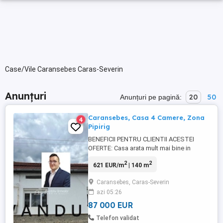
Case/Vile Caransebes Caras-Severin
Anunțuri
20
50
Anunțuri pe pagină:
Caransebes, Casa 4 Camere, Zona
4
Pipirig
BENEFICII PENTRU CLIENTII ACESTEI
OFERTE: Casa arata mult mai bine in
realitate decat in fotografii, se afla in
2
2
621 EUR/m
| 140 m
Caransebes, Zona Pipirig; Vizioneaza 15
fotografii pe site-ul propriu al agentiei
Caransebes, Caras-Severin
resita.activimob.ro. Biroul Imobiliar Activ
azi 05:26
Imob Caransebes va prezinta o
proprietate solida, cu o curte ...
87 000 EUR
Telefon validat