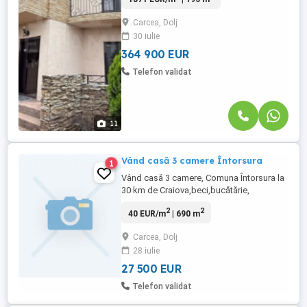
din proximitatea Craiovei – aceasta casa
individuala P+1 imbina confortul,
Carcea, Dolj
functionalitatea si spatiile generoase, fiind
30 iulie
alegerea ideala atat pentru locuire, cat si
pentru investitie. Construita ...
364 900 EUR
Telefon validat
11
Vând casă 3 camere Întorsura
1
Vând casă 3 camere, Comuna Întorsura la
30 km de Craiova,beci,bucătărie,
fântână,pomi fructiferi,vie. Suprafața
2
2
40 EUR/m
| 690 m
totală 2030mp (690mp casă și curte+1340
vie). Preț 27500 Euro,negociabil.
Carcea, Dolj
Tel:0_7_6_6_3_7_7_6_5_6
28 iulie
27 500 EUR
Telefon validat