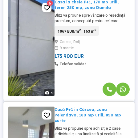
Casa la cheie P+1, 170 mp utili,
6
teren 250 mp, zona Damila
Blitz va proune spre vânzare o reședință
premium, concepută pentru cei care
apreciază calitatea, eleganța și tehnologia
2
2
1067 EUR/m
| 163 m
modernă. Proprietatea este construită din
cărămidă Porotherm, cu structură solidă și
Carcea, Dolj
placă de beton inclusiv peste etaj, oferind
9 martie
siguranță, durabilitate și un standard
ridicat de ...
173 900 EUR
Telefon validat
4
Casă P+1 in Cârcea, zona
Pelendava, 180 mp utili, 850 mp
curte
Blitz va propune spre achiziție 2 case
individuale, una finalizată și cealaltă la