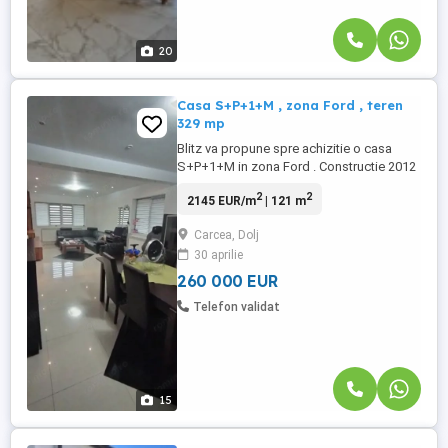
20
Casa S+P+1+M , zona Ford , teren
329 mp
Blitz va propune spre achizitie o casa
S+P+1+M in zona Ford . Constructie 2012
,cu suprafata utila de 121,24 mp, pe un
2
2
2145 EUR/m
| 121 m
teren de 329 mp . Compartimentarea este
astfel : La subsol avem beci/spatiu
Carcea, Dolj
depozitare , Parter : bucatarie ,un living
30 aprilie
foarte generos , baie si o terasa acoperita
.Etaj : trei dormitoare ...
260 000 EUR
Telefon validat
15