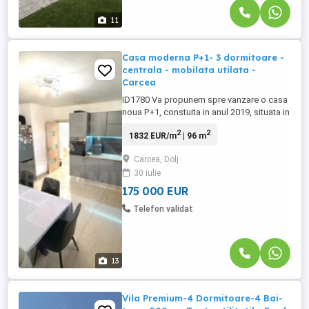
11
Casa moderna P+1- 3 dormitoare -
centrala - mobilata utilata -
Carcea
ID1780 Va propunem spre vanzare o casa
noua P+1, constuita in anul 2019, situata in
Carcea Locuinta are o suprafata utila de
2
2
1832 EUR/m
| 96 m
95.55 mp (121 mp total) si are acoperis cu
pod si tabla Lindab. Parterul este format
Carcea, Dolj
dintr-un dormitor, o bucatarie spatioasa si
30 iulie
o baie dotata cu cabina de dus, chiuveta,
wc, ...
175 000 EUR
Telefon validat
13
Vila Premium-4 Dormitoare-4 Bai-