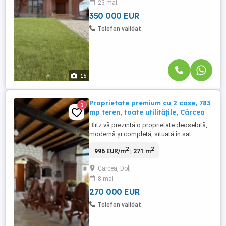
23 mai
comercializare, aspect care se reflectă în
atenția ...
350 000 EUR
Telefon validat
15
Proprietate premium cu 2 case, 783
1
mp teren, toate utilitățile, Cârcea
Blitz vă prezintă o proprietate deosebită,
modernă și completă, situată în sat
Cârcea, într-o zonă liniștită, cu acces
2
2
996 EUR/m
| 271 m
exclusiv pe străzi asfaltate. Amplasată pe
un teren intravilan de 783 mp, cu
Carcea, Dolj
deschidere generoasă de 29 ml,
8 mai
proprietatea impresionează prin spațiu,
funcționalitate și atenția acordată ...
270 000 EUR
Telefon validat