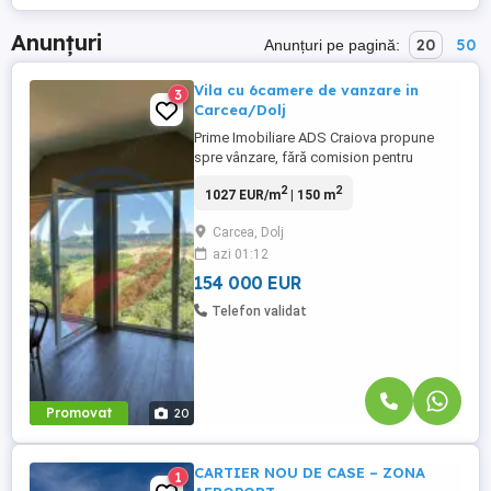
Anunțuri
20
50
Anunțuri pe pagină:
Vila cu 6camere de vanzare in
3
Carcea/Dolj
Prime Imobiliare ADS Craiova propune
spre vânzare, fără comision pentru
cumpărător, o vilă individuală situată în
2
2
1027 EUR/m
| 150 m
localitatea Cârcea, județul Dolj, pe strada
Viaductului. Proprietatea se bucură de o
Carcea, Dolj
poziție excelentă, oferind intimitate
azi 01:12
completă în partea din spate și vedere
panoramică către stadion, ...
154 000 EUR
Telefon validat
Promovat
20
CARTIER NOU DE CASE – ZONA
1