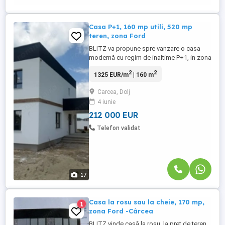
Casa P+1, 160 mp utili, 520 mp
teren, zona Ford
BLITZ va propune spre vanzare o casa
modernă cu regim de inaltime P+1, in zona
Ford, spațioasă și foarte bine
2
2
1325 EUR/m
| 160 m
compartimentată, ideală pentru o familie
care își dorește confort, eficiență și liniște.
Carcea, Dolj
Suprafață teren: 520 mp Suprafață casă:
4 iunie
160 mp + terasă 20 mp Teren împrejmuit
complet cu gard din bolțari, ...
212 000 EUR
Telefon validat
17
Casa la rosu sau la cheie, 170 mp,
1
zona Ford -Cârcea
BLITZ vinde casă la roșu, la preț de teren,