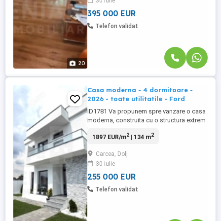
30 iulie
ai nevoie. Strada este complet pavata si
dispune ...
395 000 EUR
Telefon validat
20
Casa moderna - 4 dormitoare -
2026 - toate utilitatile - Ford
ID1781 Va propunem spre vanzare o casa
moderna, construita cu o structura extrem
de solida din beton si pereti din caramida,
2
2
1897 EUR/m
| 134 m
situata la Ford Proprietatea beneficiaza de
izolatie atat la exterior, cat si la placa
Carcea, Dolj
superioara, fiind complet bransata la toate
30 iulie
utilitatile(curent,apa,canalizare,gaze)
inclusiv ...
255 000 EUR
Telefon validat