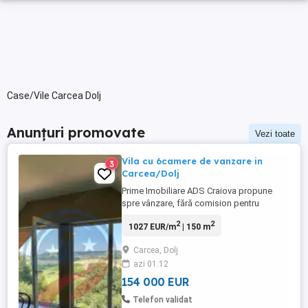
Case/Vile Carcea Dolj
Anunțuri promovate
Vezi toate
Vila cu 6camere de vanzare in
3
Carcea/Dolj
Prime Imobiliare ADS Craiova propune
spre vânzare, fără comision pentru
cumpărător, o vilă individuală situată în
2
2
1027 EUR/m
| 150 m
localitatea Cârcea, județul Dolj, pe strada
Viaductului. Proprietatea se bucură de o
Carcea, Dolj
poziție excelentă, oferind intimitate
azi 01:12
completă în partea din spate și vedere
panoramică către stadion, ...
154 000 EUR
Telefon validat