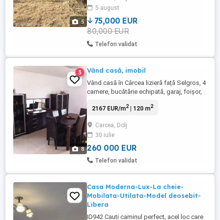
5 august
75,000 EUR
5
80,000 EUR
Telefon validat
Vând casă, imobil
3
Vând casă în Cârcea lizieră față Selgros, 4
camere, bucătărie echipată, garaj, foișor,
panouri fotovoltaice 10kw. gaz,
2
2
2167 EUR/m
| 120 m
Electricitate, canalizare, full, totul ok.
Telefon.
Carcea, Dolj
30 iulie
260 000 EUR
8
Telefon validat
Casa Moderna-Lux-La cheie-
Mobilata-Utilata-Model deosebit-
Libera
ID942 Cauti caminul perfect, acel loc care