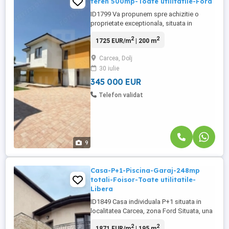
teren 500mp-Toate utilitatile-Ford
ID1799 Va propunem spre achizitie o
proprietate exceptionala, situata in
imediata apropiere a zonei Ford, o locatie
2
2
1725 EUR/m
| 200 m
strategica ce imbina linistea cu accesul
facil catre principalele puncte de interes
Carcea, Dolj
ale orasului. Aceasta casa a fost
30 iulie
proiectata pentru a oferi confort maxim,
eficienta energetica si un ...
345 000 EUR
Telefon validat
9
Casa-P+1-Piscina-Garaj-248mp
totali-Foisor-Toate utilitatile-
Libera
ID1849 Casa individuala P+1 situata in
localitatea Carcea, zona Ford Situata, una
dintre cele mai apreciate zone rezidentiale
2
2
1871 EUR/m
| 195 m