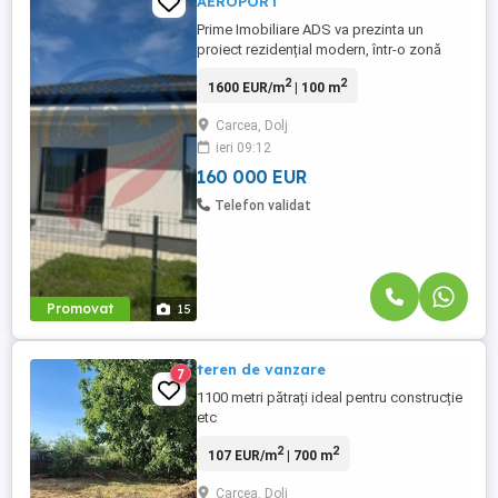
AEROPORT
Prime Imobiliare ADS va prezinta un
proiect rezidențial modern, într-o zonă
liniștită și în plină dezvoltare! Vă oferim
2
2
1600 EUR/m
| 100 m
posibilitatea de a vă alege casa ideală
într-un cartier nou, elegant și aerisit, unde
Carcea, Dolj
fiecare cumpărător își poate alege parcela
ieri 09:12
pe care va fi construită locuința. Casele
sunt construite ...
160 000 EUR
Telefon validat
Promovat
15
teren de vanzare
7
1100 metri pătrați ideal pentru construcție
etc
2
2
107 EUR/m
| 700 m
Carcea, Dolj