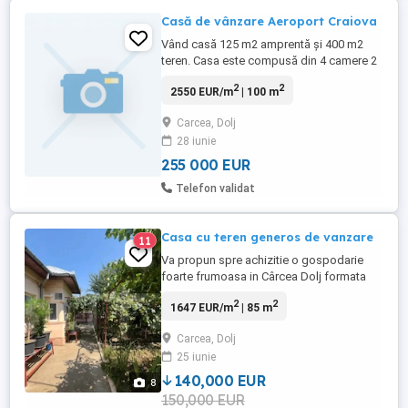
Casă de vânzare Aeroport Craiova
Vând casă 125 m2 amprentă și 400 m2
teren. Casa este compusă din 4 camere 2
băi și un hol generos . Avem toate
2
2
2550 EUR/m
| 100 m
utilitățile . Locuința dispune de: Aer
condiționat Jaluzele acționate de
Carcea, Dolj
telecomandă . Sistem de dedurizare
28 iunie
Tripane Toate sistemele de iluminat sunt
pe leduri Mobilă modernă Riflaj Încălzire ...
255 000 EUR
Telefon validat
Casa cu teren generos de vanzare
11
Va propun spre achizitie o gospodarie
foarte frumoasa in Cârcea Dolj formata
din doua case de locuit pe parter, una
2
2
1647 EUR/m
| 85 m
construita inainte de 90 din caramida cu o
suprafata de 85 mp formata din doua
Carcea, Dolj
camere spatioase, bucatarie, baie, hal,
25 iunie
terasa si pod, iar cealalta este construita
dupa anii 2000 din bca ...
140,000 EUR
8
150,000 EUR