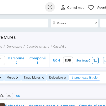
Persoane
Companii
RON
EUR
Sortează
Agenți
Contul meu
0
1
re Mures
es
De vanzare
Case de vanzare
Case/Vile
e
Persoane
Companii
RON
EUR
Sortează
0
1
Mures
Targu Mures
Belvedere
Șterge toate filtrele
nă:
20
50