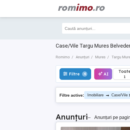
rom
imo
.ro
Toate
Filtre
AI
4
1
Case/Vile Targu Mures Belvede
Romimo
Anunțuri
Mures
Targu Mur
Toat
Filtre
AI
4
1
→
Filtre active:
Imobiliare
Case/Vile
Anunțuri
–
Anunțuri pe pagi