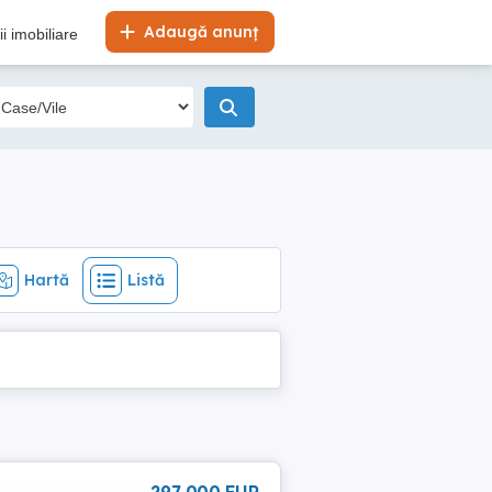
Hartă
Listă
Adaugă anunț
i imobiliare
Hartă
Listă