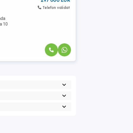
297 000 EUR
Telefon validat
ada
la 10