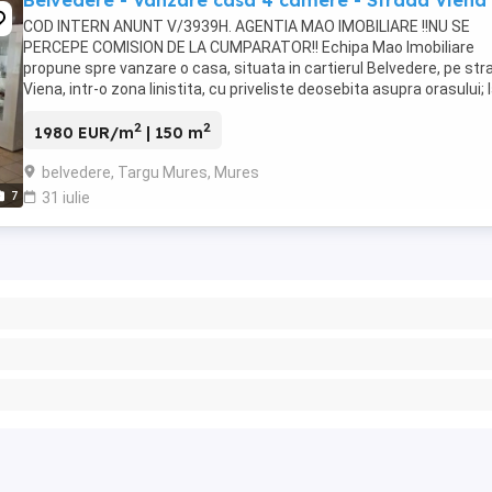
Belvedere - Vanzare casa 4 camere - Strada Viena
COD INTERN ANUNT V/3939H. AGENTIA MAO IMOBILIARE !!NU SE
PERCEPE COMISION DE LA CUMPARATOR!! Echipa Mao Imobiliare
propune spre vanzare o casa, situata in cartierul Belvedere, pe str
Viena, intr-o zona linistita, cu priveliste deosebita asupra orasului; 
minute distanta de toate punctele de ...
2
2
1980 EUR/m
| 150 m
belvedere, Targu Mures, Mures
7
31 iulie