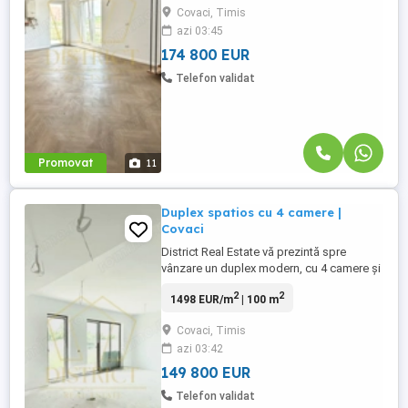
Covaci, Timis
Duplexul are o suprafață utilă de 108,8 mp
azi 03:45
și este amplasat pe un teren de 375 mp
oferind ...
174 800 EUR
Telefon validat
Promovat
11
Duplex spatios cu 4 camere |
Covaci
District Real Estate vă prezintă spre
vânzare un duplex modern, cu 4 camere și
2 băi, situat în localitatea Covaci, într-o
2
2
1498 EUR/m
| 100 m
zonă liniștită, aproape de Pensiunea
Anette. Duplexul se desfasoară pe o
Covaci, Timis
suprafată utilă de 100mp și o terasa de
azi 03:42
14.4m, fiind amplasat pe un teren de
357mp. Compartimentarea este ...
149 800 EUR
Telefon validat