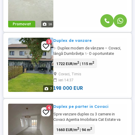
Promovat
16
Duplex de vanzare
3
✨ Duplex modern de vânzare – Covaci,
lângă Dumbrăvița ✨ O oportunitate
excelentă de locuință într-o zonă liniștită și
2
2
1722 EUR/m
| 115 m
exclusivistă! Duplex construit în 2024,
situat pe un teren de 350 mp, cu o
Covaci, Timis
suprafață utilă de 115 mp, ideal pentru o
ieri 14:37
familie. Compartimentare practică: Parter:
✔ Bucătărie închisă, ...
198 000 EUR
7
Duplex pe parter in Covaci
4
Spre vanzare duplex cu 3 camere in
Covaci Agentia Imobiliara Cat Estate va
propune vanzare duplex cu 3 camere.
2
2
1660 EUR/m
| 94 m
Casa este facuta din caramida ,