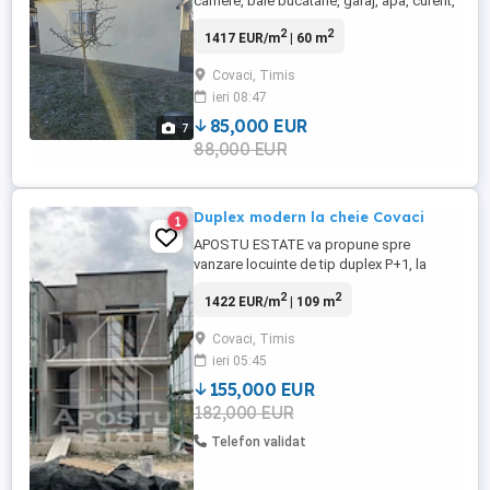
camere, baie bucătărie, garaj, apa, curent,
canal, incalzire oe lemne, gaz la poartă,
2
2
1417 EUR/m
| 60 m
front stradal 13 m. Strada asfaltata intre
case la 12 km de Timișoara, libera
Covaci, Timis
ieri 08:47
85,000 EUR
7
88,000 EUR
Duplex modern la cheie Covaci
1
APOSTU ESTATE va propune spre
vanzare locuinte de tip duplex P+1, la
stadiul "la cheie", cu panouri foto-voltaice
2
2
1422 EUR/m
| 109 m
si acces facil la soseaua catre Timisoara
intr-un cartier modern in localitatea Covaci.
Covaci, Timis
Compartimentare: Parter: -hol de acces; -
ieri 05:45
baie; -living spatios; -dormitor -bucatarie
cu acces la terasa; Etaj: -hol ...
155,000 EUR
182,000 EUR
Telefon validat