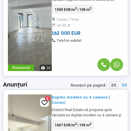
Villette Covaci, Jud. Timis. Caracteristici
2
2
1500 EUR/m
| 108 m
construcție: Structură din zidărie de 25 cm
cu perete dublu de 25 cm pentru o izolare
Covaci, Timis
fonică și termică excelentă Izolație cu
ieri 05:41
polistiren de 10 cm EPS 100 Placă
superioară izolată cu polistiren ...
162 000 EUR
Telefon validat
Promovat
10
Anunțuri
20
50
Anunțuri pe pagină:
Duplex modern cu 4 camere |
2
Covaci
District Real Estate vă propune spre
vânzare un duplex modern cu 4 camere și
2 băi situat în Covaci la doar câteva minute
2
2
1607 EUR/m
| 109 m
de Dumbrăvița într o zonă liniștită aflată în
plină dezvoltare cu acces rapid către oraș.