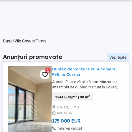
Case/Vile Covaci Timis
Anunțuri promovate
Vezi toate
Duplex de vanzare cu 4 camere,
1
P+E, in Covaci
Apostu Estate vă oferă spre vânzare un
ansamblu de duplexuri situat în Covaci,
ideal pentru cei care își doresc confort,
2
2
1944 EUR/m
| 90 m
spațiu și liniște, la doar câteva minute de
Timișoara. Proiectul cuprinde 6 unități de
Covaci, Timis
tip duplex, concepute modern și eficient,
ieri 05:36
fiecare beneficiind de un teren generos de
225 mp. Locuințele ...
175 000 EUR
Telefon validat