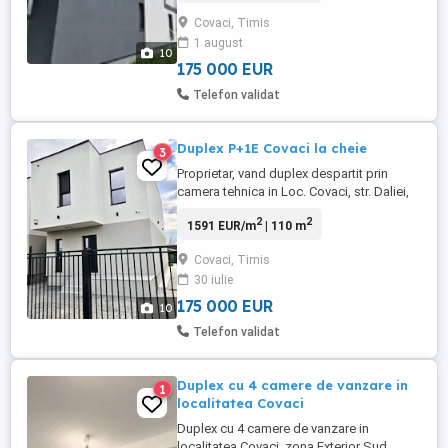
terasa acces 6.5 mp -hol 7.5 mp -dormitor
Covaci, Timis
12.3 mp -sufragerie + bucătărie 18 mp +
1 august
15.5 mp = 33.5 mp -baie 4.5 mp -terasa 9.5
10
mp Etaj -hol cu dressing ...
175 000 EUR
Telefon validat
Duplex P+1E Covaci la cheie
3
Proprietar, vand duplex despartit prin
camera tehnica in Loc. Covaci, str. Daliei,
nr. 3, in spate la Pensiunea Anette. Imobilul
2
2
1591 EUR/m
| 110 m
in regim P+1E, despartit prin camera
tehnic, 3 dormitoare, DOUA BAI, living cu
Covaci, Timis
bucatarie open space, camera tehnica,
30 iulie
INCALZIRE IN PARDOSEALA, FINISAJE
SUPERIOARE, 2 LOCURI ...
175 000 EUR
10
Telefon validat
Duplex cu 4 camere de vanzare in
1
localitatea Covaci
Duplex cu 4 camere de vanzare in
localitatea Covaci, zona Exterior Sud.