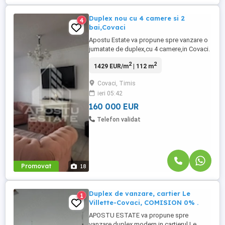
Duplex nou cu 4 camere si 2
4
bai,Covaci
Apostu Estate va propune spre vanzare o
jumatate de duplex,cu 4 camere,in Covaci.
Constructie noua pe structura P+1,cu o
2
2
1429 EUR/m
| 112 m
suprafata utila de 112mp + 2 terase si un
teren de 340 mp,duplexul dispune de
Covaci, Timis
urmatoarea compartimentare: Parter: -
ieri 05:42
curte pavata cu acces auto interior. -terasa
acoperita. -hol acces. -living ...
160 000 EUR
Telefon validat
Promovat
18
Duplex de vanzare, cartier Le
1
Villette-Covaci, COMISION 0% .
APOSTU ESTATE va propune spre
vanzare duplex modern in cartierul Le