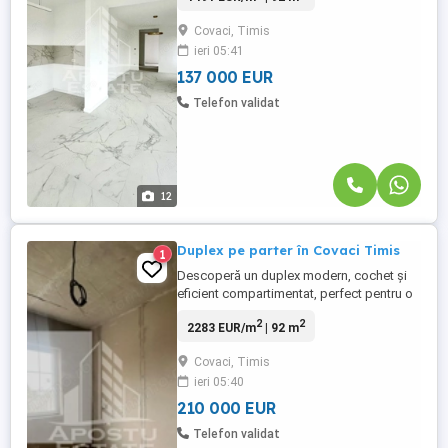
unde eleganta si functionalitatea se
Covaci, Timis
imbina perfect, gata sa devina cominul
ieri 05:41
tau. Compartimentare practica si
spatioasa - living luminos - ...
137 000 EUR
Telefon validat
12
Duplex pe parter în Covaci Timis
1
Descoperă un duplex modern, cochet și
eficient compartimentat, perfect pentru o
familie care își dorește spațiu și intimitate
2
2
2283 EUR/m
| 92 m
într-o zonă liniștită, aproape de Timișoara.
Locuința este integral pe parter, astfel că
Covaci, Timis
totul este accesibil, practic și bine gândit.
ieri 05:40
Caracteristici principale: • Suprafață ...
210 000 EUR
Telefon validat