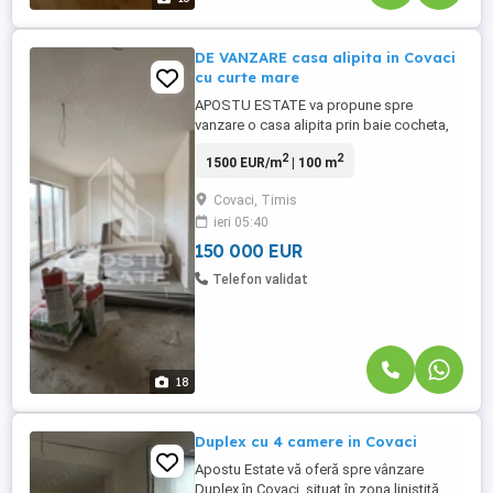
DE VANZARE casa alipita in Covaci
cu curte mare
APOSTU ESTATE va propune spre
vanzare o casa alipita prin baie cocheta,
construit in stil clasic, situat intr-o zona
2
2
1500 EUR/m
| 100 m
linistita din Covaci, ideal pentru familie sau
cuplu care isi doreste confort si intimitate.
Covaci, Timis
Compartimentare: Parter: • camera/birou
ieri 05:40
(ideal pentru oaspeti, lucru de acasa sau
hobby) • living ...
150 000 EUR
Telefon validat
18
Duplex cu 4 camere in Covaci
Apostu Estate vă oferă spre vânzare
Duplex în Covaci ,situat în zona liniștită.