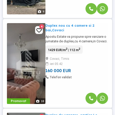
9
Duplex nou cu 4 camere si 2
4
bai,Covaci
Apostu Estate va propune spre vanzare o
jumatate de duplex,cu 4 camere,in Covaci.
Constructie noua pe structura P+1,cu o
2
2
1429 EUR/m
| 112 m
suprafata utila de 112mp + 2 terase si un
teren de 340 mp,duplexul dispune de
Covaci, Timis
urmatoarea compartimentare: Parter: -
ieri 05:42
curte pavata cu acces auto interior. -terasa
acoperita. -hol acces. -living ...
160 000 EUR
Telefon validat
Promovat
18