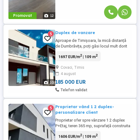
Promovat
12
Duplex de vanzare
5
Aproape de Timișoara, la mică distanță
de Dumbrăvița, poți găsi locul mult dorit
pe care l numim acasa situat in Covaci in
2
2
1697 EUR/m
| 109 m
cartierul La Villette,un cartier doar cu
constructii noi,zona in plina
Covaci, Timis
dezvoltare.Duplex pe doua
4 august
nivele,remarcabil si modern cu suprafata
de 108.8 MP. Spațiul mare și deschis
185 000 EUR
10
include ...
Telefon validat
Proprietar vând 1 2 duplex-
5
personalizare client
Proprietar ofer spre vânzare 1 2 duplex
P+Etaj, teren 365 mp, suprafață construita
182 mp, suprafață utila 109 mp avand
2
2
1606 EUR/m
| 109 m
următoarea compartimentare: Parter -