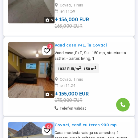
duplexurile sunt despartite prin perete
Covaci, Timis
dublu si izolatie de 10cm. Podul este
ieri 11:59
izolat cu spuma. Este compus din: -living
open space cu bucataria, -dressing -2 ...
156,000 EUR
9
165,000 EUR
Vand casa P+E, în Covaci
3
Vand casa ,P+E, Su - 150 mp, structurata
astfel: - parter: living, 1
baie,bucătărie,camera, terasa, camera
2
2
1033 EUR/m
| 150 m
tehnica. - etaj: 3 dormitoare,1 birou,2 bai (
cu cada ). Casa are izolație exterioara de
Covaci, Timis
10 cm, inacalzirea se face prin intermediul
ieri 11:24
centralei termice pe gaz, exista
posibilitatea de a încălzi ...
155,000 EUR
6
175,000 EUR
Telefon validat
Covaci, casă cu teren 900 mp
23
Casa modesta vaiuga cu amestec, 2