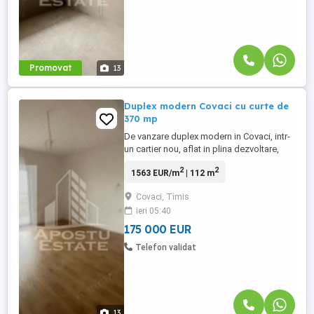
Promovat
13
Duplex modern Covaci cu curte de
370 mp
De vanzare duplex modern in Covaci, intr-
un cartier nou, aflat in plina dezvoltare,
ideal pentru familie tanara sau cuplu care
2
2
1563 EUR/m
| 112 m
isi doreste liniste aproape de oras.
Compartimentare foarte practica: Parter: •
Covaci, Timis
camera (birou / dormitor / hobby, in
ieri 05:40
functie de nevoi) • baie • living generos •
bucatarie ...
175 000 EUR
Telefon validat
13