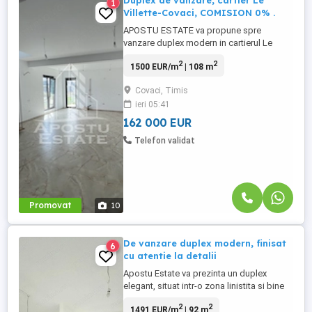
Duplex de vanzare, cartier Le
1
Villette-Covaci, COMISION 0% .
APOSTU ESTATE va propune spre
vanzare duplex modern in cartierul Le
Villette Covaci, Jud. Timis. Caracteristici
2
2
1500 EUR/m
| 108 m
construcție: Structură din zidărie de 25 cm
cu perete dublu de 25 cm pentru o izolare
Covaci, Timis
fonică și termică excelentă Izolație cu
ieri 05:41
polistiren de 10 cm EPS 100 Placă
superioară izolată cu polistiren ...
162 000 EUR
Telefon validat
Promovat
10
De vanzare duplex modern, finisat
6
cu atentie la detalii
Apostu Estate va prezinta un duplex
elegant, situat intr-o zona linistita si bine
conectata, ideal pentru o familie care
2
2
1491 EUR/m
| 92 m
cauta confortul si calitatea. Un duplex