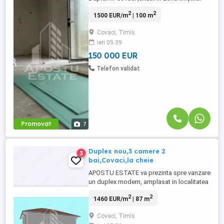
Utilitatiile ;apa,gaz ,curent Încălzirea se
2
2
1500 EUR/m
| 100 m
realizează prin intermediul centralei pe
gaz prin calorifere . Tâmplărie din geam
Covaci, Timis
Tripan . Izolație exterioară de 10 cm cu
ieri 05:39
EPS 80. Compartimentare: Parter: •
camera/birou (ideal ...
150 000 EUR
Telefon validat
Promovat
7
Duplex nou,3 camere 2
3
bai,Covaci,la cheie
APOSTU ESTATE va prezinta spre vanzare
un duplex modern, amplasat in localitatea
Covaci, intr-o zona linistita si in continua
2
2
1460 EUR/m
| 87 m
dezvoltare, apreciata pentru accesibilitate
si confortul oferit locatarilor. Proprietatea
Covaci, Timis
este proiectata inteligent, cu spatii bine