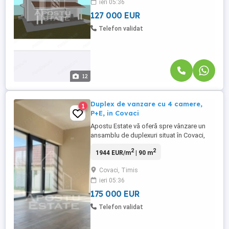
ieri 05:36
optimizate si compartimentare
functionala, ...
127 000 EUR
Telefon validat
12
Duplex de vanzare cu 4 camere,
1
P+E, in Covaci
Apostu Estate vă oferă spre vânzare un
ansamblu de duplexuri situat în Covaci,
ideal pentru cei care își doresc confort,
2
2
1944 EUR/m
| 90 m
spațiu și liniște, la doar câteva minute de
Timișoara. Proiectul cuprinde 6 unități de
Covaci, Timis
tip duplex, concepute modern și eficient,
ieri 05:36
fiecare beneficiind de un teren generos de
225 mp. Locuințele ...
175 000 EUR
Telefon validat