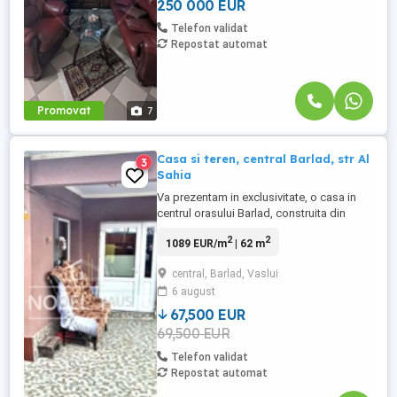
250 000 EUR
Telefon validat
Repostat automat
Promovat
7
Casa si teren, central Barlad, str Al
3
Sahia
Va prezentam in exclusivitate, o casa in
centrul orasului Barlad, construita din
caramida, pe un teren in suprafata de 260
2
2
1089 EUR/m
| 62 m
mp, in zona Piata Barlad, in spatele fostei
vami, pe strada Al. Sahia. Pret: 67.500 euro
central, Barlad, Vaslui
Comision 0% de la cumparator.
6 august
Caracteristici: Teren: 260 mp, intravilan,
front 10 m. Casa: ...
67,500 EUR
69,500 EUR
Telefon validat
Repostat automat