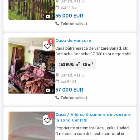
Barlad, Vaslui
zona depozit militar pod fier ce
azi 11:02
traversează Râul Preț 35000 eur
35 000 EUR
4
Telefon validat
Casa de vanzare
3
Casă bătrânească de vânzare Bârlad, str.
Costache Conache 37.000 usor negociabil
Se oferă spre vânzare casă bătrânească
2
2
463 EUR/m
| 80 m
situată într-o zonă bună din Bârlad, pe
strada Costache Conache, în apropiere de
Barlad, Vaslui
supermarketuri și puncte de interes. Teren
azi 07:21
cu suprafață de 292 mp Utilități existente:
...
37 000 EUR
5
Telefon validat
Casă / Vilă cu 6 camere de vânzare
1
în zona Central
Proprietate statement-Gura Leului, Barlad.
O resedinta care defineste confortul si
eleganta. Regim P+E, living spectaculos,