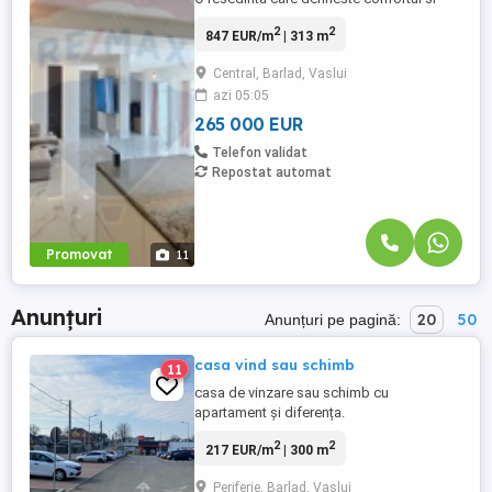
eleganta. Regim P+E, living spectaculos,
2
2
847 EUR/m
| 313 m
open space cu bucataria, dormitoare
ample, dressing generos, doua terase
Central, Barlad, Vaslui
elegante, mobilata, finisaje atent alese. O
azi 05:05
proprietate pentru cei care nu cauta doar
o casa. ci un standard ...
265 000 EUR
Telefon validat
Repostat automat
Promovat
11
Anunțuri
20
50
Anunțuri pe pagină:
casa vind sau schimb
11
casa de vinzare sau schimb cu
apartament și diferența.
2
2
217 EUR/m
| 300 m
Periferie, Barlad, Vaslui