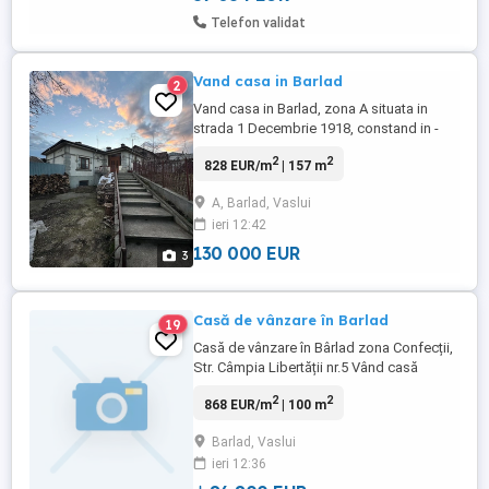
Telefon validat
Vand casa in Barlad
2
Vand casa in Barlad, zona A situata in
strada 1 Decembrie 1918, constand in -
teren 530 metri patrati -imobil principal
2
2
828 EUR/m
| 157 m
construit in 1983 din cadre de beton armat
si caramizi -amprenta la sol a casei 112
A, Barlad, Vaslui
metri patrati- 4 camere, baie, bucatarie
ieri 12:42
foarte mare -suprafata desfasurata 157
metri patrati ( se ...
130 000 EUR
3
Casă de vânzare în Barlad
19
Casă de vânzare în Bârlad zona Confecții,
Str. Câmpia Libertății nr.5 Vând casă
situată într-o zonă liniștită și bine
2
2
868 EUR/m
| 100 m
poziționată din Bârlad (zona Confecții), pe
strada Câmpia Libertății. Suprafață teren:
Barlad, Vaslui
300 mp Suprafață utilă casă: 100 mp
ieri 12:36
Construcție din cărămidă, solidă și bine
întreținută ...