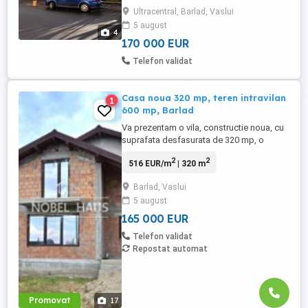
de cărămidă, renovată în 1992 și teren
Ultracentral, Barlad, Vaslui
aferent și este racordată la toate utilitățile.
5 august
4
170 000 EUR
Telefon validat
Casa noua 320 mp, teren intravilan
1
600 mp, Barlad
Va prezentam o vila, constructie noua, cu
suprafata desfasurata de 320 mp, o
amprenta la sol de 187 mp, situata pe un
2
2
516 EUR/m
| 320 m
teren de 600 mp, intravilan, in zona Bariera
Puiesti, iesirea spre Crang, pe strada
Barlad, Vaslui
Stefan Procopiu. Casa are 3 niveluri:
5 august
subsol partial, parter si mansarda. Pret:
165.000 euro Comision ...
165 000 EUR
Telefon validat
Repostat automat
Promovat
17