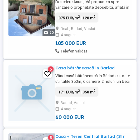
Descriere Anunț: Vă propunem spre
vânzare o proprietate deosebită, aflată în
stadiu de construcție ("la roșu gri" la
2
2
875 EUR/m
| 120 m
interior), situată într-una dintre cele mai
căutate și aerisite zone din Bârlad: Zona
Deal , Barlad, Vaslui
Deal, pe strada Veronica Micle. Această
10
4 august
casă reprezintă oportunitatea perfectă
pentru o familie care ...
105 000 EUR
Telefon validat
Casa bătrânească in Barlad
5
Vând casă bătrânească in Bârlad cu toate
utilitatile 350m, 6 camere, 2 holuri, un beci
și o magazie.
2
2
171 EUR/m
| 350 m
Barlad, Vaslui
4 august
60 000 EUR
Casă + Teren Central Bârlad (Str.
3