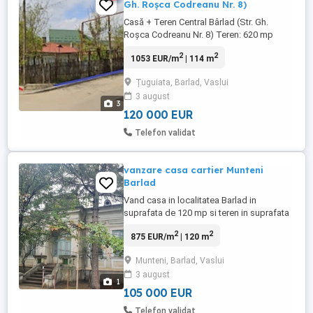
Gh. Roșca Codreanu Nr. 8)
Casă + Teren Central Bârlad (Str. Gh.
Roșca Codreanu Nr. 8) Teren: 620 mp
(deschidere pe colț de 50 m la două
2
2
1053 EUR/m
| 114 m
străzi) Casă: 114 mp (3 camere, bucătărie,
anexe, utilități complete) Acte: Cadastru și
Țuguiata, Barlad, Vaslui
intabulare la zi (vânzare imediată) Preț:
3 august
120000 (negociabil) Detalii și vizionări:
3
120 000 EUR
Telefon validat
vanzare casa cartier Munteni
Barlad
Vand casa in localitatea Barlad in
suprafata de 120 mp si teren in suprafata
de 700 mp. Zona Munteni, in apropiere de
2
2
875 EUR/m
| 120 m
Scoala nr 3. Pretul casei include si terenul.
Casa este din caramida, are 3 camere si
Munteni, Barlad, Vaslui
doua holuri, o bucatarie, o baie si o
3 august
debara. De asemenea dispune si de beci.
1
Este racordata la canalizare, ...
105 000 EUR
Telefon validat