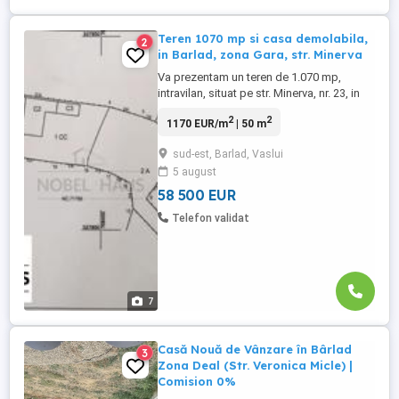
Teren 1070 mp si casa demolabila,
2
in Barlad, zona Gara, str. Minerva
Va prezentam un teren de 1.070 mp,
intravilan, situat pe str. Minerva, nr. 23, in
spatele depozitului Cris-Mih Gura-Leului.
2
2
1170 EUR/m
| 50 m
Pe teren se afla o casa veche, degradata.
Terenul este racordat la curent electric,
sud-est, Barlad, Vaslui
reteaua de apa si canalizare. Gazul este la
5 august
limita proprietatii. Pret: 58.500 euro (55
euro ...
58 500 EUR
Telefon validat
7
Casă Nouă de Vânzare în Bârlad
3
Zona Deal (Str. Veronica Micle) |
Comision 0%