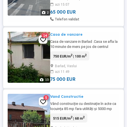
azi 15:07
65 000 EUR
2
Telefon validat
Casa de vanzare
14
Casa de vanzare in Barlad .Casa se afla la
10 minute de mers pe jos de centrul
orasului.Deschiderea este de 12 mp.Are 4
2
2
750 EUR/m
| 100 m
camere,2 bucatarii,baie,2 holuri( hol mare
30 mp,hol mic 4
Barlad, Vaslui
mp),beci,magazie,termopane toata
azi 11:49
casa,centrala termica+ sobe,izolata,
canalizare, strada asfaltata. .Terenul este
75 000 EUR
10
de 1339 ...
Vand Constructie
5
Vând construcție cu destinație în acte ca
locuința 85 mp fara utilități și 5000 mp
teren , locație buna pentru grădinărie,
2
2
515 EUR/m
| 68 m
creștere animale ,recreere . aflată la 10 m
de râul Bârlad pe linia CFR Bârlad -Galați