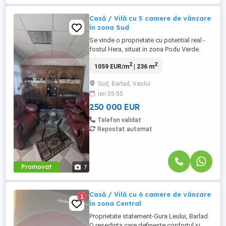
Casă / Vilă cu 5 camere de vânzare
în zona Sud
Se vinde o proprietate cu potential real -
fostul Hera, situat in zona Podu Verde.
Teren generos - 1460 mp, terasa spatiosa,
2
2
1059 EUR/m
| 236 m
doua spatii tip bar, casa locuibila.
Proprietatile cu teren mare si pozitie buna
Sud, Barlad, Vaslui
devin tot mai rare, iar aceata ofera multiple
ieri 05:05
posibilitati de dezvoltare. Depinde foarte
mult ...
250 000 EUR
Telefon validat
Repostat automat
Promovat
7
Casă / Vilă cu 6 camere de vânzare
1
în zona Central
Proprietate statement-Gura Leului, Barlad.
O resedinta care defineste confortul si