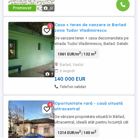
Promovat
12
Casa + teren de vanzare in Barlad
1
zona Tudor Vladimirescu
De vanzare teren + casa decomandata pe
strada Tudor Vladimirescu, Barlad. Detalii:
An constructie: 1963 Suprafata totala: 671
2
2
1061 EUR/m
| 132 m
mp Suprafata construita a casei: 132 mp
formata din 3 camere, hol si bucatarie;
Barlad, Vaslui
fara etaj Constructie din paianta bucataria
6 august
din caramida; acoperis din tabla in stare
9
buna Garaj ...
140 000 EUR
Telefon validat
Oportunitate rară - casă situată
4
ultracentral
De vânzare proprietate situată în Bârlad,
ultracentral, ideală atât pentru locuință cât
și pentru investiție pe termen
2
2
1214 EUR/m
| 140 m
lung.Proprietatea este compusă din casă