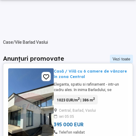
Case/Vile Barlad Vaslui
Anunțuri promovate
Vezi toate
Casă / Vilă cu 6 camere de vânzare
în zona Central
Eleganta, spatiu si rafinament - intr-un
cadru ales. In inima Barladului, se
dezvaluie aceasta proprietate
2
2
1023 EUR/m
| 386 m
remarcabila, ccreata pentru cei care cauta
mai mult decat o locuinta. Casa, construita
Central, Barlad, Vaslui
pe parter si etaj, este o adevarata
ieri 05:05
declaratie de stil: mobilata cu gust,
bucatarie open space, care se continua ...
395 000 EUR
Telefon validat