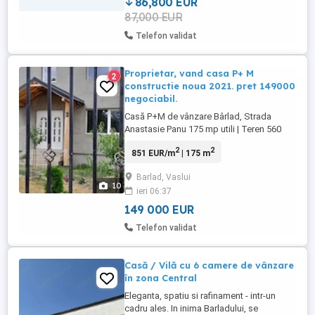
86,800 EUR
87,000 EUR
Telefon validat
Proprietar, vand casa P+ M
2
constructie noua 2021. pret 149000
negociabil.
Casă P+M de vânzare Bârlad, Strada
Anastasie Panu 175 mp utili | Teren 560
mp | Deschidere stradală 19 m Ofer spre
2
2
851 EUR/m
| 175 m
vânzare o casă Parter + Mansardă,
construită pentru uz personal, cu atenție la
Barlad, Vaslui
fiecare etapă a construcției și materiale de
10
ieri 06:37
calitate. Proprietatea este situată pe
strada Anastasie Panu, ...
149 000 EUR
Telefon validat
Casă / Vilă cu 6 camere de vânzare
în zona Central
Eleganta, spatiu si rafinament - intr-un
cadru ales. In inima Barladului, se