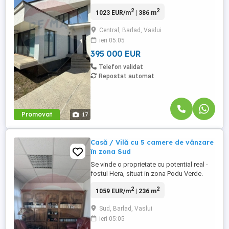
dezvaluie aceasta proprietate
2
2
1023 EUR/m
| 386 m
remarcabila, ccreata pentru cei care cauta
mai mult decat o locuinta. Casa, construita
Central, Barlad, Vaslui
pe parter si etaj, este o adevarata
ieri 05:05
declaratie de stil: mobilata cu gust,
bucatarie open space, care se continua ...
395 000 EUR
Telefon validat
Repostat automat
Promovat
17
Casă / Vilă cu 5 camere de vânzare
în zona Sud
Se vinde o proprietate cu potential real -
fostul Hera, situat in zona Podu Verde.
Teren generos - 1460 mp, terasa spatiosa,
2
2
1059 EUR/m
| 236 m
doua spatii tip bar, casa locuibila.
Proprietatile cu teren mare si pozitie buna
Sud, Barlad, Vaslui
devin tot mai rare, iar aceata ofera multiple
ieri 05:05
posibilitati de dezvoltare. Depinde foarte
mult ...