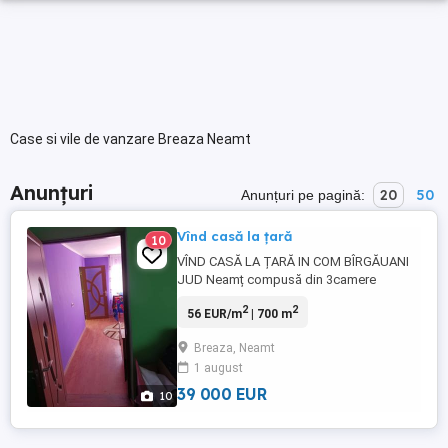
Case si vile de vanzare Breaza Neamt
Anunțuri
20
50
Anunțuri pe pagină:
Vînd casă la țară
10
VÎND CASĂ LA ȚARĂ IN COM BÎRGĂUANI
JUD Neamț compusă din 3camere
,bucătărie 2 holuri cu două întrări în
2
2
56 EUR/m
| 700 m
locuință ferestre și uși termopan Anexă cu
2 camere și beci fântână, pomi viță de vie
Breaza, Neamt
Suprafață teren 700 mp din care 100 mp
1 august
construibili Sau schimb cu apartament 2
camere în P Neamț ...
39 000 EUR
10