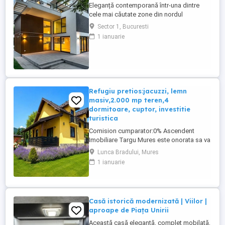
Eleganță contemporană într-una dintre
cele mai căutate zone din nordul
Bucureștiului Unele locuințe
Sector 1, Bucuresti
impresionează prin arhitectură. Altele prin
1 ianuarie
locație. Această proprietate le îmbină
armonios pe amândouă. Situată pe
Strada Gârlei, în imediata apropiere a
Străzii Madrigalului, vila beneficiază de o
poziție ...
Refugiu pretios:jacuzzi, lemn
masiv,2.000 mp teren,4
dormitoare, cuptor, investitie
turistica
Comision cumparator:0% Ascendent
Imobiliare Targu Mures este onorata sa va
prezinte spre vanzare o vila rafinata in
Lunca Bradului, Mures
mijlocul naturii, situata in Lunca Bradului
1 ianuarie
ndash; o zona de poveste, incantare
pentru vacante in familie, retreat-uri private
sau investitii turistice de succes. Va
invitam sa experimentati ...
Casă istorică modernizată | Viilor |
aproape de Piața Unirii
Această casă elegantă, complet mobilată,