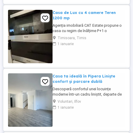
Casa de Lux cu 4 camere Teren
1200 mp
Agenția imobiliară CAT Estate propune o
casa cu regim de înălțime P+1 o
proprietate unică cu un teren generos de
Timisoara, Timis
1200 mp si piscina Casa este construită ,
1 ianuarie
mobilata si utilata la cele mai înalte
standarde Compartimentare: Parter: hol
acces, baie , camera tehnica living cu
bucatarie open space, locul ...
Casa ta ideală în Pipera Liniște
confort și parcare dublă
Descoperă confortul unei locuințe
moderne într-un cadru liniștit, departe de
agitația urbană, în cadrul Complexului
Voluntari, Ilfov
Rezidențial Alexander Residence, în
1 ianuarie
imediata apropiere a zonei Pipera, acest
complex este alegerea ideală pentru cei
care își doresc acces rapid către zonele
de business, fără a renunța ...