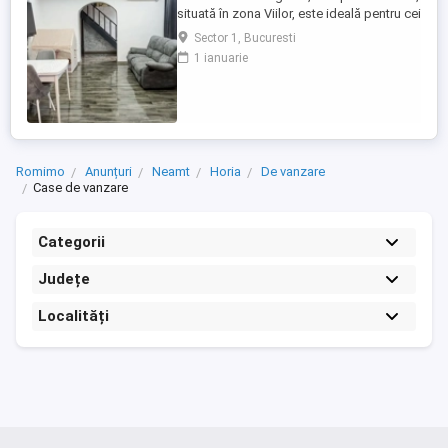
situată în zona Viilor, este ideală pentru cei
care apreciază arhitectura istorică și
Sector 1, Bucuresti
confortul modern. Cu o suprafață utilă de
1 ianuarie
120 mp, cele 5 camere sunt inteligent
dispuse, oferind o separare firească între
zona de zi și zona de noapte. Cele 3
dormitoare creează ...
Romimo
Anunțuri
Neamt
Horia
De vanzare
Case de vanzare
Categorii
Județe
Localități