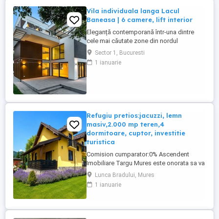
Vila individuala langa Lacul
Baneasa | 6 camere, lift interior
Eleganță contemporană într-una dintre
cele mai căutate zone din nordul
Bucureștiului Unele locuințe
Sector 1, Bucuresti
impresionează prin arhitectură. Altele prin
1 ianuarie
locație. Această proprietate le îmbină
armonios pe amândouă. Situată pe
Strada Gârlei, în imediata apropiere a
Străzii Madrigalului, vila beneficiază de o
poziție ...
Refugiu pretios:jacuzzi, lemn
masiv,2.000 mp teren,4
dormitoare, cuptor, investitie
turistica
Comision cumparator:0% Ascendent
Imobiliare Targu Mures este onorata sa va
prezinte spre vanzare o vila rafinata in
Lunca Bradului, Mures
mijlocul naturii, situata in Lunca Bradului
1 ianuarie
ndash; o zona de poveste, incantare
pentru vacante in familie, retreat-uri private
sau investitii turistice de succes. Va
invitam sa experimentati ...