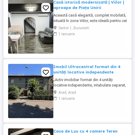
Casă istorică modernizată | Viilor |
aproape de Piața Unirii
Această casă elegantă, complet mobilată,
situată în zona Viilor, este ideală pentru cei
care apreciază arhitectura istorică și
Sector 1, Bucuresti
confortul modern. Cu o suprafață utilă de
1 ianuarie
120 mp, cele 5 camere sunt inteligent
dispuse, oferind o separare firească între
zona de zi și zona de noapte. Cele 3
dormitoare creează ...
Imobil Ultracentral format din 4
unități locative independente
„Activ imobiliar format din 4 unități
locative independente, intabulate separat,
cu teren propriu.” – Investiție excelentă în
Arad, Arad
Arad, Ultracentral! O oportunitate rară
1 ianuarie
pentru investitori! Se oferă spre vânzare o
vilă situată pe Strada Călugăreni nr. 2,
Arad, amplasată pe un teren de 306 mp,
cu două fronturi ...
Casa de Lux cu 4 camere Teren