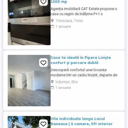
1200 mp
Agenția imobiliară CAT Estate propune o
casa cu regim de înălțime P+1 o
proprietate unică cu un teren generos de
Timisoara, Timis
1200 mp si piscina Casa este construită ,
1 ianuarie
mobilata si utilata la cele mai înalte
standarde Compartimentare: Parter: hol
acces, baie , camera tehnica living cu
bucatarie open space, locul ...
Casa ta ideală în Pipera Liniște
confort și parcare dublă
Descoperă confortul unei locuințe
moderne într-un cadru liniștit, departe de
agitația urbană, în cadrul Complexului
Voluntari, Ilfov
Rezidențial Alexander Residence, în
1 ianuarie
imediata apropiere a zonei Pipera, acest
complex este alegerea ideală pentru cei
care își doresc acces rapid către zonele
de business, fără a renunța ...
Vila individuala langa Lacul
Baneasa | 6 camere, lift interior