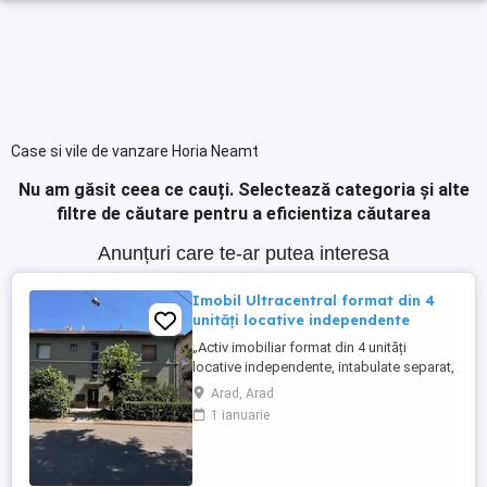
Case si vile de vanzare Horia Neamt
Nu am găsit ceea ce cauți.
Selectează categoria și alte
filtre de căutare pentru a eficientiza căutarea
Anunțuri care te-ar putea interesa
Imobil Ultracentral format din 4
unități locative independente
„Activ imobiliar format din 4 unități
locative independente, intabulate separat,
cu teren propriu.” – Investiție excelentă în
Arad, Arad
Arad, Ultracentral! O oportunitate rară
1 ianuarie
pentru investitori! Se oferă spre vânzare o
vilă situată pe Strada Călugăreni nr. 2,
Arad, amplasată pe un teren de 306 mp,
cu două fronturi ...