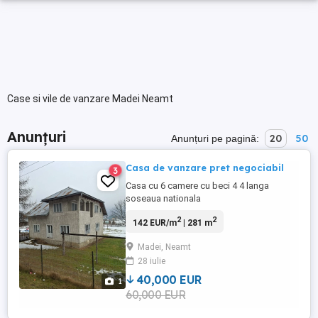
Case si vile de vanzare Madei Neamt
Anunțuri
20
50
Anunțuri pe pagină:
Casa de vanzare pret negociabil
3
Casa cu 6 camere cu beci 4 4 langa
soseaua nationala
2
2
142 EUR/m
| 281 m
Madei, Neamt
28 iulie
40,000 EUR
1
60,000 EUR