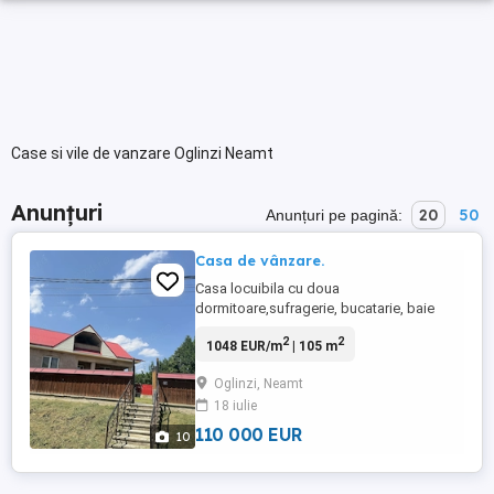
Case si vile de vanzare Oglinzi Neamt
Anunțuri
20
50
Anunțuri pe pagină:
Casa de vânzare.
Casa locuibila cu doua
dormitoare,sufragerie, bucatarie, baie
plus camera centralei(centrala pe
2
2
1048 EUR/m
| 105 m
lemne).Beci.Fantana proprie.Posibilitate
de racordare la gaz(țeava adusa la
Oglinzi, Neamt
poarta)105 mp casa plus 900mp teren
18 iulie
arabil. Detalii
110 000 EUR
10