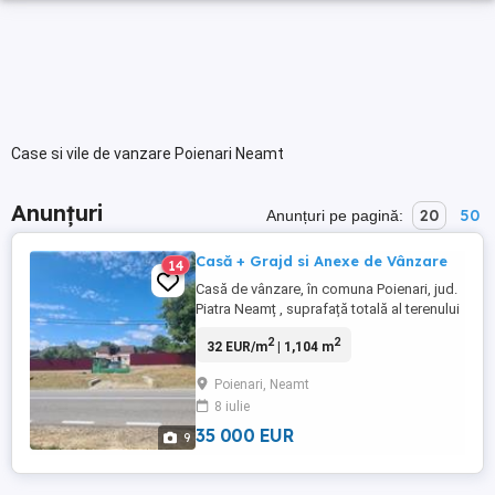
Case si vile de vanzare Poienari Neamt
Anunțuri
20
50
Anunțuri pe pagină:
Casă + Grajd si Anexe de Vânzare
14
Casă de vânzare, în comuna Poienari, jud.
Piatra Neamț , suprafață totală al terenului
este de 1104 mp. , Pret 35000 Euro. Apă
2
2
32 EUR/m
| 1,104 m
curentă + Canalizare si Curent electric.
Suprafata de constructie al Casei este de
Poienari, Neamt
87 mp. (construc ie din Vălătuci). Grajd cu
8 iulie
suprafata de 41 mp., din BCA (am
achizionat ...
35 000 EUR
9