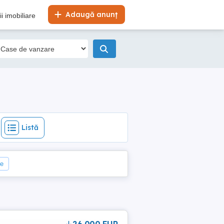
Listă
Adaugă anunț
i imobiliare
Listă
le