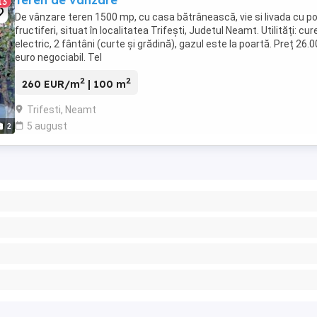
Teren de vânzare
13
De vânzare teren 1500 mp, cu casa bătrânească, vie si livada cu p
fructiferi, situat în localitatea Trifești, Judetul Neamt. Utilități: cur
electric, 2 fântâni (curte și grădină), gazul este la poartă. Preț 26.
euro negociabil. Tel
2
2
260 EUR/m
| 100 m
Trifesti, Neamt
5 august
2