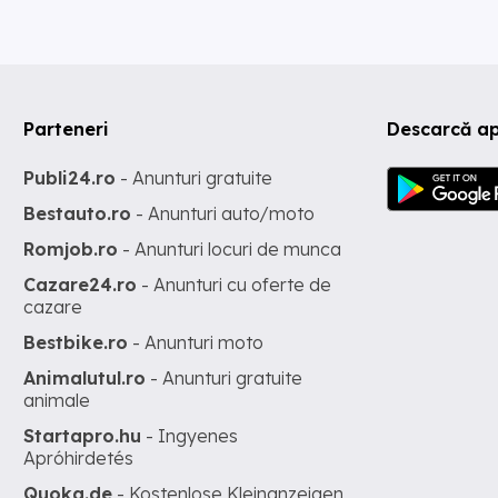
Parteneri
Descarcă a
Publi24.ro
- Anunturi gratuite
Bestauto.ro
- Anunturi auto/moto
Romjob.ro
- Anunturi locuri de munca
Cazare24.ro
- Anunturi cu oferte de
cazare
Bestbike.ro
- Anunturi moto
Animalutul.ro
- Anunturi gratuite
animale
Startapro.hu
- Ingyenes
Apróhirdetés
Quoka.de
- Kostenlose Kleinanzeigen