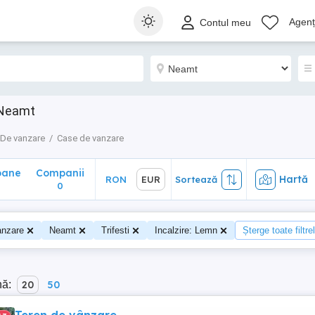
ane
Companii
Hartă
RON
EUR
Sortează
Agenți
Contul meu
0
i Neamt
De vanzare
Case de vanzare
oane
Companii
Hartă
RON
EUR
Sortează
0
anzare
Neamt
Trifesti
Incalzire: Lemn
Șterge toate filtre
nă:
20
50