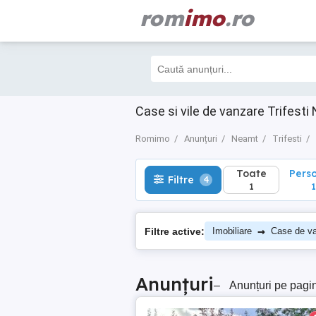
rom
imo
.ro
Toate
Perso
Filtre
4
1
1
Case si vile de vanzare Trifest
Romimo
Anunțuri
Neamt
Trifesti
Toate
Pers
Filtre
4
1
1
→
Filtre active:
Imobiliare
Case de v
Anunțuri
–
Anunțuri pe pagi