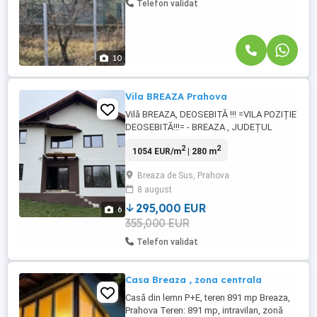
Telefon validat
10
Vila BREAZA Prahova
Vilă BREAZA, DEOSEBITĂ !!! =VILA POZIȚIE
DEOSEBITĂ!!!= - BREAZA , JUDEȚUL
PRAHOVA - SUPRAFAȚA TEREN 1100 M -
2
2
1054 EUR/m
| 280 m
SUPRAFAȚA UTILĂ 115 MP NIVEL -
BECI+PARTER+ETAJ+MANSARDA -
Breaza de Sus, Prahova
GEAMURI TRIPAN - IZOLAȚIE EXTERIOR 15
8 august
CM - ACOPERIS LINDAB - CURENT
ELECTRIC - PUȚ+FOSĂ - POSIBILITATE
295,000 EUR
6
RACORDARE GAZ PREȚ 295.000 ...
355,000 EUR
Telefon validat
Casa Breaza , zona centrala
Casă din lemn P+E, teren 891 mp Breaza,
Prahova Teren: 891 mp, intravilan, zonă