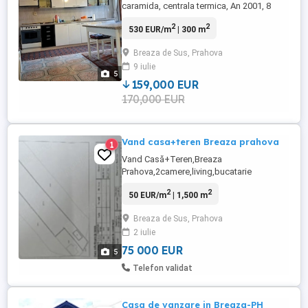
caramida, centrala termica, An 2001, 8
camere La cheie , 2+ gr. sanitare Aer
2
2
530 EUR/m
| 300 m
conditionat Alimentare apa Camera
serviciu Canalizare Centrala termica
Breaza de Sus, Prahova
Dressing Gaze Living Mansarda Terasa,
9 iulie
Curte amenajata, pavata Garaj Gradina
5
159,000 EUR
170,000 EUR
Vand casa+teren Breaza prahova
1
Vand Casă+Teren,Breaza
Prahova,2camere,living,bucatarie
,hol,baie,terasă Acoperită,beci,toate
2
2
50 EUR/m
| 1,500 m
utilitățile,centrală termica
Breaza de Sus, Prahova
2 iulie
75 000 EUR
5
Telefon validat
Casa de vanzare in Breaza-PH