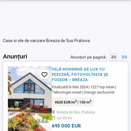
Case si vile de vanzare Breaza de Sus Prahova
Anunțuri
20
50
Anunțuri pe pagină:
VILĂ MODERNĂ DE LUX CU
PISCINĂ, FOTOVOLTAICE ȘI
FOIȘOR – BREAZA
Finalizată în Mai 2024 | 1227 mp teren |
Tehnologie smart | Design exclusivist
Descoperiți o proprietate rară în inima
2
2
4620 EUR/m
| 150 m
Brezei – o vilă nouă, complet echipată cu
facilități de top, finisaje premium și dotări
Breaza de Sus, Prahova
care transformă confortul într-un stil de
azi 05:04
viață. Ideală ca reședință permanentă sau
casă de vacanță ...
693 000 EUR