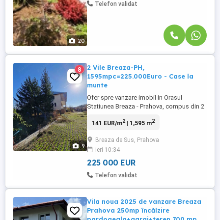
Telefon validat
20
2 Vile Breaza-PH,
8
1595mpc=225.000Euro - Case la
munte
Ofer spre vanzare imobil in Orasul
Statiunea Breaza - Prahova, compus din 2
(doua) vile in suprafata totala construita
2
2
141 EUR/m
| 1,595 m
de 1595 mp, ambele vile fiind amplasate
pe un teren in suprafata de 3659 mp,
Breaza de Sus, Prahova
având deschidere la doua strazi si o
9
ieri 10:34
panorama superba asupra orasului
Breaza, datorita pozitiei imobilului ...
225 000 EUR
Telefon validat
Vila noua 2025 de vanzare Breaza
Prahova 250mp încălzire
pardoaeala+garaj+teren 700 mp