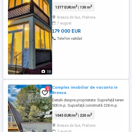
rezidențială din Breaza. Construcție
2
2
1377 EUR/m
| 130 m
(2008): Structură de rezistență din lemn,
fundație beton dublu armat, termo-
Breaza de Sus, Prahova
hidroizolație completă, finisaje Baumit,
7 august
șarpantă lemn ignifugată, învelitoare
onduline, accente piatră naturală ...
179 000 EUR
Telefon validat
10
Complex imobiliar de vacanta in
1
Breaza
Detalii despre proprietate: Suprafață teren
500 m.p. Suprafață construită 228 m.p.
Compartimentare : un dormitor
2
2
1045 EUR/m
| 220 m
matrimonial, două dormitoare deschise,
doua livinguri, 5 băi(3 la parter și 2 la etaj),
Breaza de Sus, Prahova
două bucătării, două balcoane acoperite,
7 august
o cameră tehnică și două terase