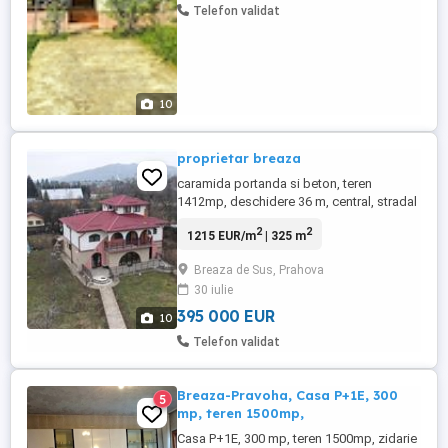
Telefon validat
10
proprietar breaza
caramida portanda si beton, teren
1412mp, deschidere 36 m, central, stradal
,poate fi utilizata ca pensiune, clinica
2
2
1215 EUR/m
| 325 m
medicala, etc, f rezistenta, p-etaj- foisor,
camera tehnica, 7 camere avand baie
Breaza de Sus, Prahova
proprie, jacuzzi, living semineu, bucatarie,
30 iulie
terasa, 4 balcoane, panouri solare,
fantana, parcare betonata ...
395 000 EUR
10
Telefon validat
Breaza-Pravoha, Casa P+1E, 300
5
mp, teren 1500mp,
Casa P+1E, 300 mp, teren 1500mp, zidarie