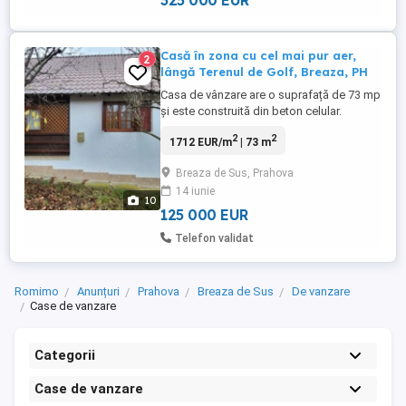
325 000 EUR
Casă în zona cu cel mai pur aer,
2
lângă Terenul de Golf, Breaza, PH
Casa de vânzare are o suprafață de 73 mp
și este construită din beton celular.
Aceasta dispune de 3 camere și este gata
2
2
1712 EUR/m
| 73 m
de utilizare. Încălzirea se face pe gaz,
proprietatea este independenta de
Breaza de Sus, Prahova
reteaua de apa (este conectata la retea,
14 iunie
insa are si back-up de alimentare prin
10
hidrofor), are tâmplărie din ...
125 000 EUR
Telefon validat
Romimo
Anunțuri
Prahova
Breaza de Sus
De vanzare
Case de vanzare
Categorii
Case de vanzare