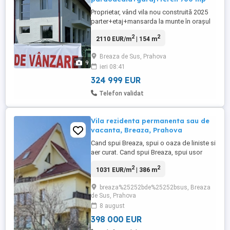
Proprietar, vând vila nou construită 2025
parter+etaj+mansarda la munte în orașul
balneoclimateric Breaza, județul Prahova.
2
2
2110 EUR/m
| 154 m
Proprietatea este situata în Breaza, la
numai 1 oră și 30 de minute de București
Breaza de Sus, Prahova
și aproape de stațiunile montane.
9
ieri 08:41
Localitatea este cunoscută ca avand cel
mai curat aer din România. ...
324 999 EUR
Telefon validat
Vila rezidenta permanenta sau de
vacanta, Breaza, Prahova
Cand spui Breaza, spui o oaza de liniste si
aer curat. Cand spui Breaza, spui usor
accesibil, aproape de Bucuresti si de
2
2
1031 EUR/m
| 386 m
statiunile de pe Valea Prahovei. Privelistea
iti incanta ochiul, in orice directie ai privi,
breaza%25252bde%25252bsus, Breaza
iar miresmele padurii iti imbata simtul
de Sus, Prahova
olfactiv. Ai impresia ca timpul sta in loc si
8 august
...
398 000 EUR