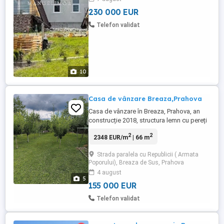
suspendate. Anul construcției ...
230 000 EUR
Telefon validat
10
Casa de vânzare Breaza,Prahova
Casa de vânzare în Breaza, Prahova, an
construcție 2018, structura lemn cu pereți
sandwich (OSB, vata minerala,polistiren),
2
2
2348 EUR/m
| 66 m
așezată pe fundație de beton,amprenta la
sol 66 mp, parter ( 2 dormitoare, baie,
Strada paralela cu Republicii ( Armata
living +bucătărie -open space, casa scării
Poporului), Breaza de Sus, Prahova
cu fereastra spre curte și ușa acces), pod
4 august
inalt ( camera ...
5
155 000 EUR
Telefon validat