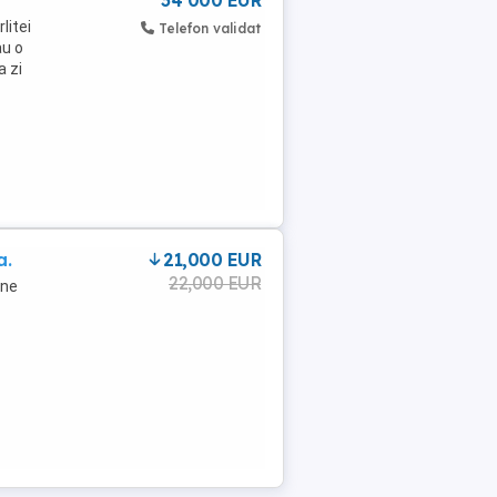
34 000 EUR
litei
Telefon validat
au o
a zi
a.
21,000 EUR
22,000 EUR
 ne