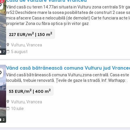
Casa de vânzare Vulturu Vrancea
1
Vând casă cu teren 14.77ari situata in Vulturu zona centrala Str gar
nr52 Deschidere mare la sosea posibilitatea de construit 2 case s
mica afacere Casa e nelocuibilă (de demolat) Carte funciara acte l
proprietar Zona cu fibra optica și în viitor gaz
2
2
227 EUR/m
| 150 m
Vulturu, Vrancea
5 august
7
Vând casă bătrânească comuna Vulturu jud Vrance
Vând casă bătrânească comuna Vulturu,zona centrală. Casa este
locuibilă, trebuie renovată. Țevile de gaze la stradă. Inf: Wathapp: .
2
2
53 EUR/m
| 400 m
Vulturu, Vrancea
10 iulie
2