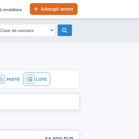
Hartă
Listă
Adaugă anunț
i imobiliare
Hartă
Listă