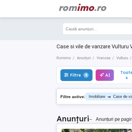
rom
imo
.ro
Toate
Filtre
AI
4
4
Case si vile de vanzare Vulturu
Romimo
Anunțuri
Vrancea
Vulturu
Toat
Filtre
AI
4
4
→
Filtre active:
Imobiliare
Case de v
Anunțuri
–
Anunțuri pe pagi