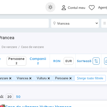
Persoane
Companii
RON
EUR
Sortează
Agenți
Contul meu
2
2
 Vrancea
De vanzare
Case de vanzare
e
Persoane
Companii
RON
EUR
Sortează
2
2
anzare
Vrancea
Vulturu
Persoane
Șterge toate filtrele
nă:
20
50