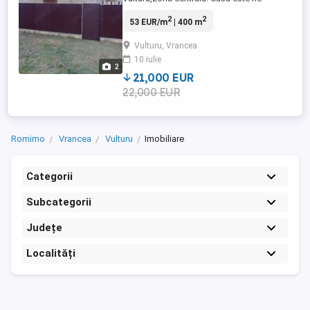
locuibilă, trebuie renovată. Țevile de gaze
2
2
53 EUR/m
| 400 m
la stradă. Inf: Wathapp: .
Vulturu, Vrancea
10 iulie
2
21,000 EUR
22,000 EUR
Romimo
Vrancea
Vulturu
Imobiliare
Categorii
Subcategorii
Județe
Localități