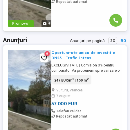
Repostat automat
Promovat
9
Anunțuri
20
50
Anunțuri pe pagină:
Oportunitate unica de investitie
5
DN23 - Trafic Intens
EXCLUSIVITATE | Comision 0% pentru
cumpărător Vă propunem spre vânzare o
proprietate strategic poziționată direct la
2
2
247 EUR/m
| 150 m
drumul național DN23, pe axa Focșani
Brăila Galați, ideală pentru dezvoltarea
Vulturu, Vrancea
unei afaceri cu vizibilitate maximă și acces
7 august
direct din asfalt. Localizare premium zonă
cu trafic ...
37 000 EUR
Telefon validat
Repostat automat