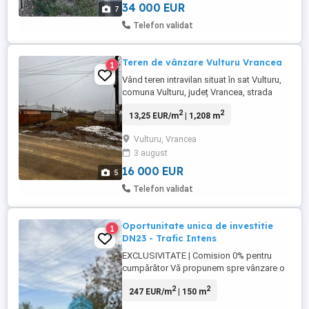
34 000 EUR
7
Telefon validat
Teren de vânzare Vulturu Vrancea
1
Vând teren intravilan situat în sat Vulturu,
comuna Vulturu, județ Vrancea, strada
Bradului. Terenul are o suprafață de
2
2
13,25 EUR/m
| 1,208 m
1208mp cu deschidere de 11,6m, strada
are executata reteaua de apa si canalizare,
Vulturu, Vrancea
reteaua de gaz urmeaza in urmatoarea
3 august
extindere.
16 000 EUR
5
Telefon validat
Oportunitate unica de investitie
1
DN23 - Trafic Intens
EXCLUSIVITATE | Comision 0% pentru
cumpărător Vă propunem spre vânzare o
proprietate strategic poziționată direct la
2
2
247 EUR/m
| 150 m
drumul național DN23, pe axa Focșani
Brăila Galați, ideală pentru dezvoltarea