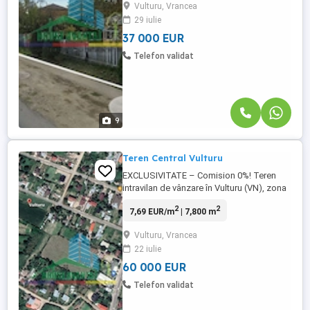
Vulturu, Vrancea
unei afaceri cu vizibilitate maximă și acces
29 iulie
direct din asfalt. Localizare premium zonă
cu trafic ...
37 000 EUR
Telefon validat
9
Teren Central Vulturu
EXCLUSIVITATE – Comision 0%! Teren
intravilan de vânzare în Vulturu (VN), zona
centrală Vă propunem spre vânzare un
2
2
7,69 EUR/m
| 7,800 m
teren intravilan, situat într-o zonă centrală
a localității Vulturu, județul Vrancea, cu
Vulturu, Vrancea
următoarele caracteristici: Suprafață:
22 iulie
7.800 mp Deschidere la stradă: 60 ml
Utilități disponibile: ...
60 000 EUR
Telefon validat