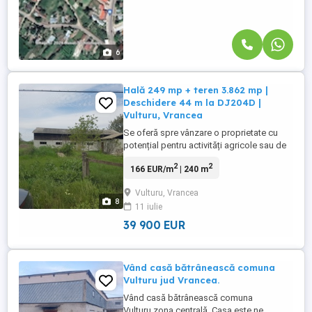
6
Hală 249 mp + teren 3.862 mp |
Deschidere 44 m la DJ204D |
Vulturu, Vrancea
Se oferă spre vânzare o proprietate cu
potențial pentru activități agricole sau de
depozitare, situată la ieșirea din satul
2
2
166 EUR/m
| 240 m
Vulturu către Vadu Roșca, cu acces direct
din DJ204D. Proprietatea este compusă
Vulturu, Vrancea
din: - teren total 3.862 mp; - 2.248 mp teren
8
11 iulie
intravilan; - 1.614 mp teren arabil extravilan
(lipit ...
39 900 EUR
Vând casă bătrânească comuna
Vulturu jud Vrancea.
Vând casă bătrânească comuna
Vulturu,zona centrală. Casa este ne