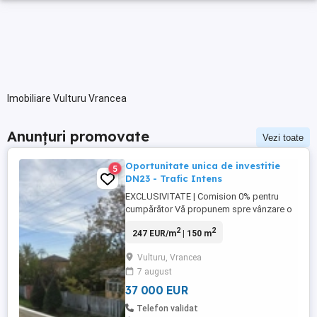
Imobiliare Vulturu Vrancea
Anunțuri promovate
Vezi toate
Oportunitate unica de investitie
5
DN23 - Trafic Intens
EXCLUSIVITATE | Comision 0% pentru
cumpărător Vă propunem spre vânzare o
proprietate strategic poziționată direct la
2
2
247 EUR/m
| 150 m
drumul național DN23, pe axa Focșani
Brăila Galați, ideală pentru dezvoltarea
Vulturu, Vrancea
unei afaceri cu vizibilitate maximă și acces
7 august
direct din asfalt. Localizare premium zonă
cu trafic ...
37 000 EUR
Telefon validat