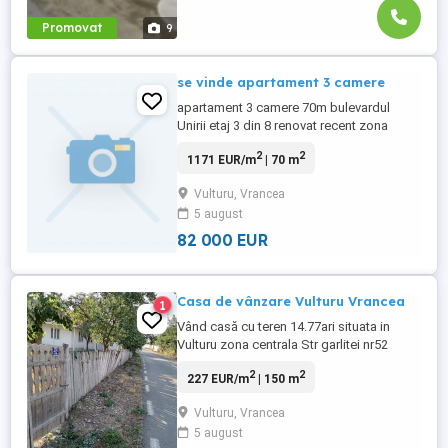
Promovat
9
se vinde apartament 3 camere
apartament 3 camere 70m bulevardul
Unirii etaj 3 din 8 renovat recent zona
comisariat merita vazut
2
2
1171 EUR/m
| 70 m
Vulturu, Vrancea
5 august
82 000 EUR
Casa de vânzare Vulturu Vrancea
1
Vând casă cu teren 14.77ari situata in
Vulturu zona centrala Str garlitei nr52
Deschidere mare la sosea posibilitatea de
2
2
227 EUR/m
| 150 m
construit 2 case sau o mica afacere Casa
e nelocuibilă (de demolat) Carte funciara
Vulturu, Vrancea
acte la zi proprietar Zona cu fibra optica și
5 august
în viitor gaz