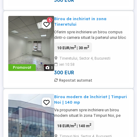
500 EUR
Birou de inchiriat in zona
5
Tineretului
Oferim spre inchiriere un birou compus
dintr-o camera situat la parterul unui bloc
construit in anul 1985 cu o suprafata utila
2
2
10 EUR/m
| 30 m
de 30mp,dispune de ac si de baie
complet utilata.Se Afla la o distanta de 8
Tineretului, Sector 4, Bucuresti
minute de metrou Tineretului. Pentru mai
ieri 10:58
multe detalii va asteptam cu un telefon.
Promovat
3
300 EUR
Repostat automat
Birou modern de închiriat | Timpuri
Noi | 140 mp
Va propunem spre inchiriere un birou
modern situat în zona Timpuri Noi, pe
Bulevardul Gheorghe Șincai, la doar câțiva
2
2
18 EUR/m
| 140 m
pași de stația de metrou Timpuri Noi. Cu o
suprafață utilă de 140 mp, acest spațiu
Timpuri Noi, Sector 4, Bucuresti