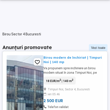
Birou Sector 4 Bucuresti
Anunțuri promovate
Vezi toate
Birou modern de închiriat | Timpuri
Noi | 140 mp
Va propunem spre inchiriere un birou
modern situat în zona Timpuri Noi, pe
Bulevardul Gheorghe Șincai, la doar câțiva
2
2
18 EUR/m
| 140 m
pași de stația de metrou Timpuri Noi. Cu o
suprafață utilă de 140 mp, acest spațiu
Timpuri Noi, Sector 4, Bucuresti
este ideal pentru diverse activități de
ieri 05:46
birou. Proprietatea se află la etajul 4 al
unui imobil nou, ...
2 500 EUR
Telefon validat