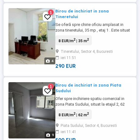
Birou de inchiriat in zona
1
Tineretului
Se oferă spre chirie oficiu amplasat in
zona tineretului, 35 mp , etaj 1 . Este situat
la 7 minute de mers pe jos de metrou .
2
2
8 EUR/m
| 35 m
Suprafața totală: 35 m.p. Compartimentat
din antreu, birou open space, birou mic (
Tineretului, Sector 4, Bucuresti
poate fi o debara, bucătărie etc), bloc
ieri 11:51
sanitar. Caracteristici: - prima linie -
4
reparaţie ...
290 EUR
Birou de inchiriat in zona Piata
1
Sudului
Ofer spre inchiriere spatiu comercial in
zona Piata Sudului, situat la etajul 2, 62
mp. Este dotat cu aer conditionat, centrala
2
2
8 EUR/m
| 62 m
proprie si cu un grup sanitar. Este situat in
vis a vis de sun plazza , metroul este la 5
Piata Sudului, Sector 4, Bucuresti
minute de mers pe jos, in zona se
ieri 11:41
regasesc spatii comerciala si acces la
9
transport ...