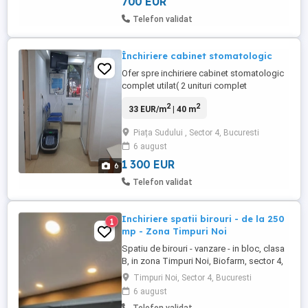
700 EUR
Telefon validat
Închiriere cabinet stomatologic
Ofer spre inchiriere cabinet stomatologic
complet utilat( 2 unituri complet
funcționale, fiziodispenser, camera
2
2
33 EUR/m
| 40 m
intraorală, lampa foto, aparat sterilizare,
frigider, instrumentar complet. Spațiul
Piața Sudului , Sector 4, Bucuresti
este autorizat! Are sală de asteptare si
6 august
grup sanitar pacienți și vestiar si grup
sanitar medici. Debara ...
1 300 EUR
6
Telefon validat
Inchiriere spatii birouri - de la 250
1
mp - Zona Timpuri Noi
Spatiu de birouri - vanzare - in bloc, clasa
B, in zona Timpuri Noi, Biofarm, sector 4,
Bucuresti, cu urmatoarele dotari si finisaje:
Timpuri Noi, Sector 4, Bucuresti
structura beton, caramida, perete faianta,
6 august
lavabil, nefinisat, inaltime spatiu 2.6 m,