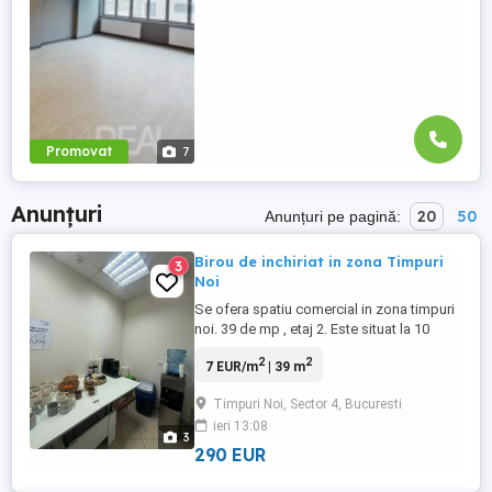
disponibile ...
Promovat
7
Anunțuri
20
50
Anunțuri pe pagină:
Birou de inchiriat in zona Timpuri
3
Noi
Se ofera spatiu comercial in zona timpuri
noi. 39 de mp , etaj 2. Este situat la 10
minute de mers pe jos de metrou, are un
2
2
7 EUR/m
| 39 m
grup sanitar, supraveghere video, sistem
alarma, internet wifi. Pentru mai multe
Timpuri Noi, Sector 4, Bucuresti
detalii sunati la numarul de telefon.
ieri 13:08
3
290 EUR