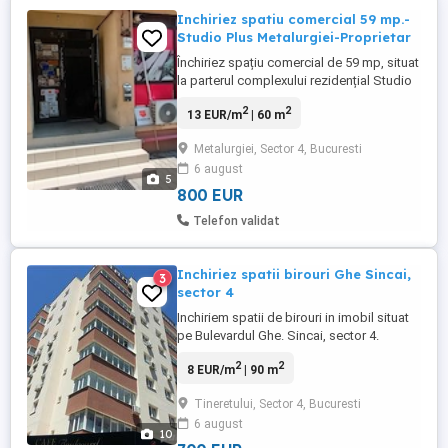
Inchiriez spatiu comercial 59 mp.-
Studio Plus Metalurgiei-Proprietar
Închiriez spațiu comercial de 59 mp, situat
la parterul complexului rezidențial Studio
Plus, Bd. Metalurgiei 468-472, bloc C2.
2
2
13 EUR/m
| 60 m
Compartimentare: Spațiu principal: 40,35
mp Depozit: 13,74 mp Grup sanitar: 1,85
Metalurgiei, Sector 4, Bucuresti
mp Vestibul: 2,85 mp Avantaje: Vitrină
6 august
generoasă Spațiu foarte luminos Intrare
5
directă din exterior Depozit ...
800 EUR
Telefon validat
Inchiriez spatii birouri Ghe Sincai,
3
sector 4
Inchiriem spatii de birouri in imobil situat
pe Bulevardul Ghe. Sincai, sector 4.
Imobilul este P+8, finalizat in anul 1999,
2
2
8 EUR/m
| 90 m
reabilitat termic 2014, fiind situat stradal
intre statiile de metrou Tineretului si
Tineretului, Sector 4, Bucuresti
Timpuri Noi (la 3 minute de mers pe jos de
6 august
ambele magistrale). Imobilul se inchiriaza
10
exclusiv ...