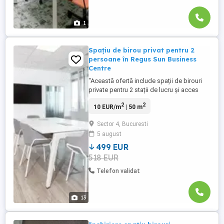
1
Spațiu de birou privat pentru 2
persoane în Regus Sun Business
Centre
"Această ofertă include spații de birouri
private pentru 2 stații de lucru și acces
suplimentar la zonele comune: săli de
2
2
10 EUR/m
| 50 m
ședințe, zonă deschisă de coworking,
lounge, punct de cafea și zonă de
Sector 4, Bucuresti
recepție cu echipament de birou.
5 august
Dimensiunile birourilor și prețurile sunt în
funcție de disponibilitate ...
499 EUR
518 EUR
Telefon validat
13