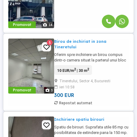
Promovat
14
Birou de inchiriat in zona
5
Tineretului
Oferim spre inchiriere un birou compus
dintr-o camera situat la parterul unui bloc
construit in anul 1985 cu o suprafata utila
2
2
10 EUR/m
| 30 m
de 30mp,dispune de ac si de baie
complet utilata.Se Afla la o distanta de 8
Tineretului, Sector 4, Bucuresti
minute de metrou Tineretului. Pentru mai
ieri 10:58
multe detalii va asteptam cu un telefon.
Promovat
3
300 EUR
Repostat automat
Inchiriere spatiu birouri
Spatiu de birouri. Suprafata utile 85 mp cu
posibilitatea de extindere pana la 150 mp.