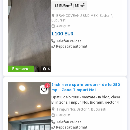
Baie proprie.
2
2
13 EUR/m
| 85 m
BRANCOVEANU BUDIMEX, Sector 4,
Bucuresti
4 august
1 100 EUR
Telefon validat
Repostat automat
Promovat
5
Inchiriere spatii birouri - de la 250
1
mp - Zona Timpuri Noi
Spatiu de birouri - vanzare - in bloc, clasa
B, in zona Timpuri Noi, Biofarm, sector 4,
Bucuresti, cu urmatoarele dotari si finisaje:
Timpuri Noi, Sector 4, Bucuresti
structura beton, caramida, perete faianta,
6 august
lavabil, nefinisat, inaltime spatiu 2.6 m,
Telefon validat
plansee beton armat, gresie. Dotari
Repostat automat
tehnice: internet, telefon. Servicii