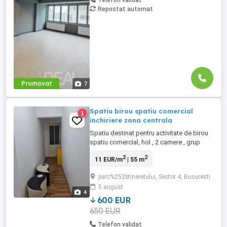
Telefon validat
plansee beton armat, gresie. Dotari
Repostat automat
tehnice: internet, telefon. Servicii
disponibile ...
Promovat
7
Spatiu birou spatiu comercial
1
inchiriere zona centrala
Spatiu destinat pentru activitate de birou
spatiu comercial, hol , 2 camere , grup
sanitar, suprafata totala utila 55mp , aer
2
2
11 EUR/m
| 55 m
conditionat , situat in zona centrala ,
apropiere metrou, calea Serban Voda.
parc%252btineretului, Sector 4, Bucuresti
5 august
4
600 EUR
650 EUR
Telefon validat