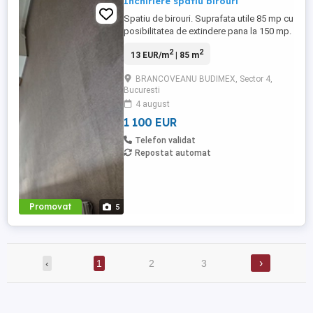
Inchiriere spatiu birouri
Spatiu de birouri. Suprafata utile 85 mp cu
posibilitatea de extindere pana la 150 mp.
Baie proprie.
2
2
13 EUR/m
| 85 m
BRANCOVEANU BUDIMEX, Sector 4,
Bucuresti
4 august
1 100 EUR
Telefon validat
Repostat automat
Promovat
5
›
‹
1
2
3