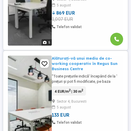
recepție cu echipament de birou.
5 august
Dimensiunile birourilor și prețurile sunt în
funcție de disponibilitate ...
869 EUR
1,007 EUR
Telefon validat
5
Alăturați-vă unui mediu de co-
working cooperativ în Regus Sun
Business Centre
"Toate prețurile indică' începând de la '
prețuri și pot fi modificate, pe baza
selecției și a serviciilor incluse. Apucați-vă
2
2
4 EUR/m
| 30 m
de treabă în mijlocul unei comunități ai
cărei membri gândesc la fel ca
Sector 4, Bucuresti
dumneavoastră în spațiul nostru de birou
5 august
comun. Spațiile noastre de co-working
sunt concepute în așa ...
133 EUR
Telefon validat