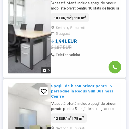
"Această ofertă include spații de birouri
mobilate privat pentru 10 stații de lucru și
acces suplimentar la zonele comune: săli
2
2
18 EUR/m
| 110 m
de ședințe, zonă deschisă de coworking,
punct de cafea și zonă de recepție cu
Sector 4, Bucuresti
echipament de birou. Dimensiunile
5 august
birourilor și prețurile sunt în funcție de
disponibilitate ...
1,941 EUR
2,187 EUR
Telefon validat
6
Spațiu de birou privat pentru 5
persoane în Regus Sun Business
Centre
"Această ofertă include spații de birouri
private pentru 5 stații de lucru și acces
suplimentar la zonele comune: săli de
2
2
12 EUR/m
| 75 m
ședințe, zonă deschisă de coworking,
lounge, punct de cafea și zonă de
Sector 4, Bucuresti