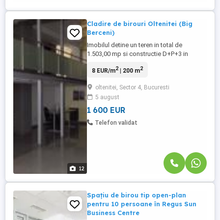
Cladire de birouri Oltenitei (Big
Berceni)
Imobilul detine un teren in total de
1.503,00 mp si constructie D+P+3 in
suprafata utilă de 3342 mp. Clădirea este
2
2
8 EUR/m
| 200 m
pretabila pentru clinica, salon de
infrumusetare, etc. având lăţimea scărilor
oltenitei, Sector 4, Bucuresti
mai mare de 1.20 ml şi 2 întrări sau se
5 august
poate închiria pentru birouri asa cum a
fost folosita pana în prezent. ...
1 600 EUR
Telefon validat
12
Spațiu de birou tip open-plan
pentru 10 persoane în Regus Sun
Business Centre