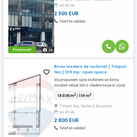
este ideal pentru diverse activități de
ieri 05:46
birou. Proprietatea se află la etajul 4 al
unui imobil nou, ...
2 500 EUR
Telefon validat
Promovat
14
Birou modern de inchiriat | Timpuri
Noi | 159 mp -open space
Va propunem spre inchiriere un birou
modern situat intr-o cladire noua in zona
Timpuri Noi, pe Bulevardul Gheorghe
2
2
18 EUR/m
| 159 m
Șincai, la doar câțiva pași de stația de
metrou Timpuri Noi. Cu o suprafață utilă
Timpuri Noi, Sector 4, Bucuresti
de 159 mp, acest spațiu este ideal pentru
ieri 05:46
diverse activități de birou. Proprietatea se
află la etajul 3 ...
2 800 EUR
Telefon validat