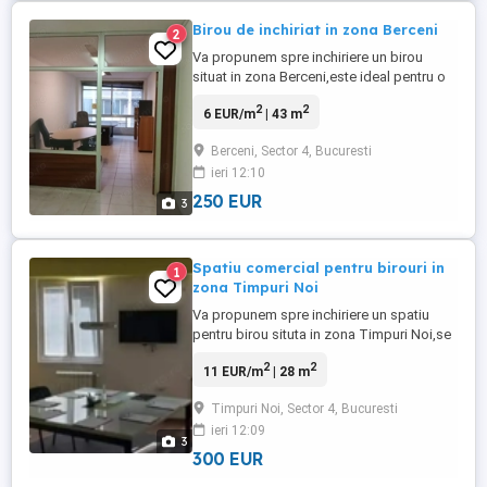
Birou de inchiriat in zona Berceni
2
Va propunem spre inchiriere un birou
situat in zona Berceni,este ideal pentru o
avocatura,contabilitate,etc. Dispune de o
2
2
6 EUR/m
| 43 m
suprafata de 43mp,situat la etajul 2. Pentru
mai multe detalii,va rugam sa ne
Berceni, Sector 4, Bucuresti
contactati!
ieri 12:10
250 EUR
3
Spatiu comercial pentru birouri in
1
zona Timpuri Noi
Va propunem spre inchiriere un spatiu
pentru birou situta in zona Timpuri Noi,se
afla in apropiere de mijloacele de
2
2
11 EUR/m
| 28 m
transport in comun si a magazinelor
alimenatre. Are o suprafata utila de
Timpuri Noi, Sector 4, Bucuresti
28mp,situat la etajul 1. Pentru mai multe
ieri 12:09
detalii,va rugam sa ne contactati!
3
300 EUR