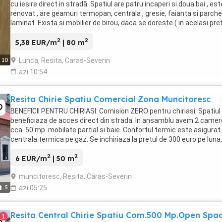
cu iesire direct in stradă. Spatiul are patru incaperi si doua bai , est
renovat , are geamuri termopan, centrala , gresie, faianta si parche
laminat. Exista si mobilier de birou, daca se doreste ( in acelasi pret
Nu doresc ...
2
2
5,38 EUR/m
| 80 m
Lunca, Resita, Caras-Severin
10
azi 10:54
Resita Chirie Spatiu Comercial Zona Muncitoresc
BENEFICII PENTRU CHIRIASI: Comision ZERO pentru chiriasi. Spatiul
beneficiaza de acces direct din strada. In ansamblu avem 2 camer
cca. 50 mp. mobilate partial si baie. Confortul termic este asigurat
centrala termica pe gaz. Se inchiriaza la pretul de 300 euro pe luna,
negociabil. Spatiul este ...
2
2
6 EUR/m
| 50 m
muncitoresc, Resita, Caras-Severin
5
azi 05:25
Resita Central Chirie Spatiu Com.500 Mp.Open Spa
1