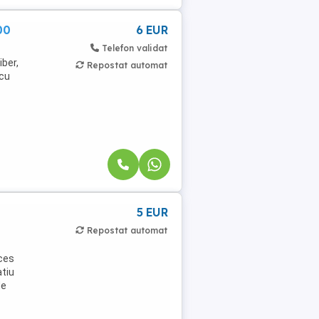
00
6 EUR
Telefon validat
iber,
Repostat automat
 cu
5 EUR
Repostat automat
cces
atiu
de