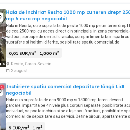
Hala de inchiriat Resita 1000 mp cu teren drept 25
mp 6 euro mp negociabil
Hala in Resita, cu o suprafata de peste 1000 mp pe un teren drept l
de cca 2500 mp, cu acces direct din principala, in zona comerciala
vad bun, aproape de centrul orasului, compartimentata in spatii cu
suprafete si inaltimi diferite, posibilitate spatiu comercial, de
depozitare si industrial, ...
2
2
0,01 EUR/m
| 1,000 m
Resita, Caras-Severin
6
2 august
Inchiriere spatiu comercial depozitare lângă Lidl
1
negociabil
Hala cu o suprafata de cca 9000 mp si 13000 mp teren, devenit
parcare, impartita pe 4 nivele plus corpuri separate, posibilitate a
individual, se poate inchiria si pe etaje sau fractiuni, posibilitate sp
comercial, de depozitare sau servicii. Detine birouri, apartamente 
protocol, spatii sanitare, ...
2
2
5 EUR/m
| 1 m