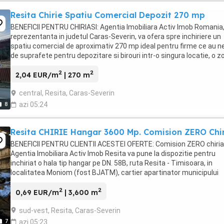
Resita Chirie Spatiu Comercial Depozit 270 mp
BENEFICII PENTRU CHIRIASI: Agentia Imobiliara Activ Imob Romania
reprezentanta in judetul Caras-Severin, va ofera spre inchiriere un
spatiu comercial de aproximativ 270 mp ideal pentru firme ce au n
de suprafete pentru depozitare si birouri intr-o singura locatie, o z
cu traditie industriala, ...
2
2
2,04 EUR/m
| 270 m
central, Resita, Caras-Severin
8
azi 05:24
Resita CHIRIE Hangar 3600 Mp. Comision ZERO Chi
BENEFICII PENTRU CLIENTII ACESTEI OFERTE: Comision ZERO chirias
Agentia Imobiliara Activ Imob Resita va pune la dispozitie pentru
inchiriat o hala tip hangar pe DN. 58B, ruta Resita - Timisoara, in
localitatea Moniom (fost BJATM), cartier apartinator municipului
Resita, ideal pentru Service Auto, ...
2
2
0,69 EUR/m
| 3,600 m
sud-vest, Resita, Caras-Severin
7
azi 05:23