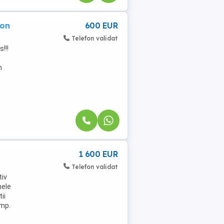
ion
600 EUR
Telefon validat
!!!
n
1 600 EUR
Telefon validat
tiv
nele
ii
 mp.