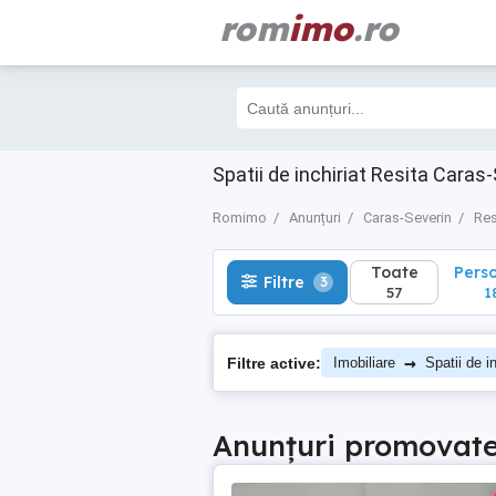
rom
imo
.ro
Toate
Perso
Filtre
3
57
18
Spatii de inchiriat Resita Caras
Romimo
Anunțuri
Caras-Severin
Res
Toate
Pers
Filtre
3
57
1
→
Filtre active:
Imobiliare
Spatii de in
Anunțuri promovat