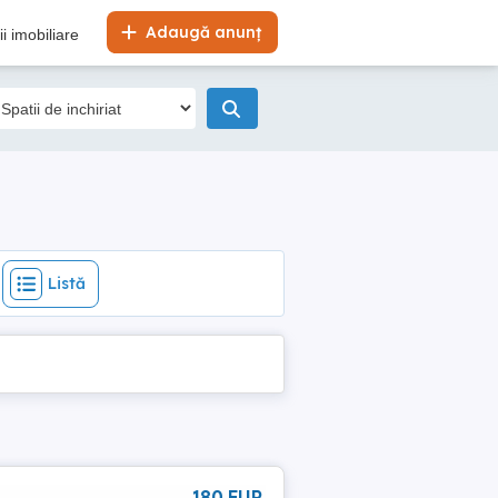
Listă
Adaugă anunț
i imobiliare
Listă
180 EUR