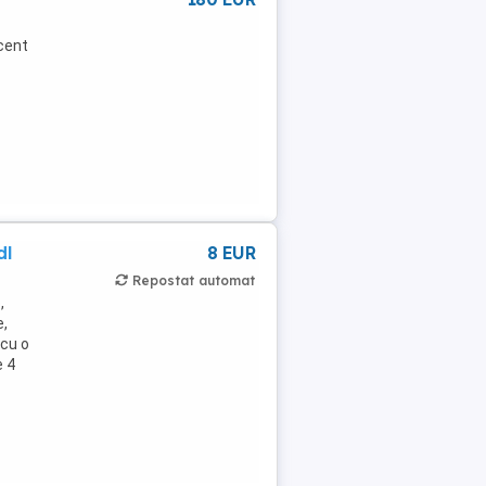
ecent
dl
8 EUR
Repostat automat
,
e,
 cu o
e 4