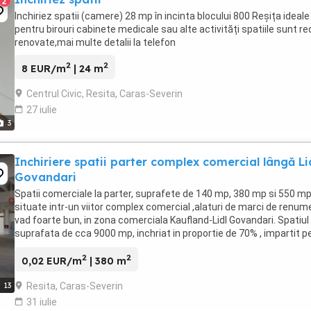
2
Inchiriez spatii (camere) 28 mp în incinta blocului 800 Reșița ideale
pentru birouri cabinete medicale sau alte activități spatiile sunt r
renovate,mai multe detalii la telefon
2
2
8 EUR/m
| 24 m
Centrul Civic, Resita, Caras-Severin
27 iulie
3
Inchiriere spatii parter complex comercial lângă Li
Govandari
Spatii comerciale la parter, suprafete de 140 mp, 380 mp si 550 mp
situate intr-un viitor complex comercial ,alaturi de marci de renum
vad foarte bun, in zona comerciala Kaufland-Lidl Govandari. Spatiul
suprafata de cca 9000 mp, inchriat in proportie de 70% , impartit p
nivele plus corpuri ...
2
2
0,02 EUR/m
| 380 m
Resita, Caras-Severin
13
31 iulie