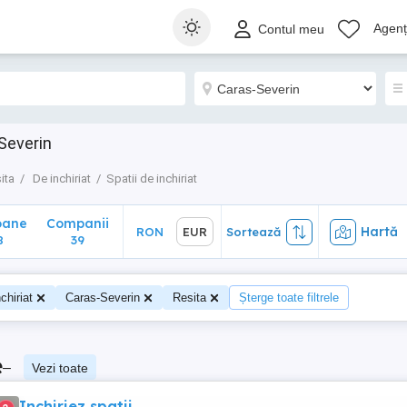
ane
Companii
Hartă
RON
EUR
Sortează
Agenți
Contul meu
39
-Severin
ita
De inchiriat
Spatii de inchiriat
oane
Companii
Hartă
RON
EUR
Sortează
8
39
chiriat
Caras-Severin
Resita
Șterge toate filtrele
e
–
Vezi toate
Inchiriez spatii