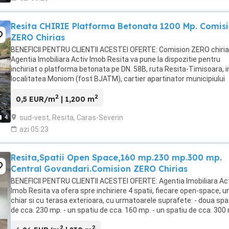
Resita CHIRIE Platforma Betonata 1200 Mp. Comis
ZERO Chirias
BENEFICII PENTRU CLIENTII ACESTEI OFERTE: Comision ZERO chirias
Agentia Imobiliara Activ Imob Resita va pune la dispozitie pentru
inchiriat o platforma betonata pe DN. 58B, ruta Resita-Timisoara, i
localitatea Moniom (fost BJATM), cartier apartinator municipiului
Resita, ideala pentru Srot Auto, ...
2
2
0,5 EUR/m
| 1,200 m
sud-vest, Resita, Caras-Severin
4
azi 05:23
Resita,Spatii Open Space,160 mp.230 mp.300 mp.
Central Govandari.Comision ZERO Chirias
BENEFICII PENTRU CLIENTII ACESTEI OFERTE: Agentia Imobiliara Ac
Imob Resita va ofera spre inchiriere 4 spatii, fiecare open-space, u
chiar si cu terasa exterioara, cu urmatoarele suprafete: - doua spat
de cca. 230 mp. - un spatiu de cca. 160 mp. - un spatiu de cca. 300
Toate ...
2
2