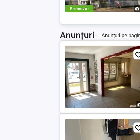
Promovat
Anunțuri
–
Anunțuri pe pagi