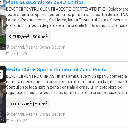
Piata Sud.Comision ZERO Chirias
BENEFICII PENTRU CLIENTII ACESTEI OFERTE: ATENTIE!!! Colaborare
toate agentiile. Spatiu comercial pe persoana fizica. Nu detine TVA
Locatie: Resita central, Str.Horea, langa Tribunalul Caras-Severin, i
Piata Sud, cu locuri de parcare in fata orele 8 -16, constructie noua
readaptata, doar parter ...
2
2
9 EUR/m
| 500 m
central, Resita, Caras-Severin
12
azi 05:25
Resita Chirie Spatiu Comercial Zona Posta
BENEFICII PENTRU CHIRIASI: In ansamblu avem un spatiu comercial
camera open space cu perete separator, mobilat partial, de cca50
Spatiul este localizat in zona centrala a orasului, in apropiere se
regasesc blocuri de locuinte cu spatii de birouri si comerciale la par
sedii de Institutii ...
2
2
10 EUR/m
| 50 m
central, Resita, Caras-Severin
12
azi 05:24