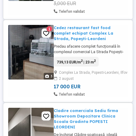
3,000 EUR
Telefon validat
Cedez restaurant fast food
1
complet echipat Complex La
Strada, Popești-Leordeni
Predau afacere complet funcțională în
complexul comercial La Strada Popești-
Leordeni, ideală pentru restaurant, fast
2
2
739,13 EUR/m
| 23 m
food, shaormerie, rotiserie sau grill.
Spațiul are 23 mp și se predă complet
Complex La Strada, Popesti-Leordeni, Ilfov
utilat și echipat, gata pentru continuarea
3
2 august
activității fără investiții suplimentare.
Detalii: suprafață: ...
17 000 EUR
Telefon validat
Cladire comerciala Sediu firma
Showroom Depozitare Clinica
Scoala Gradinta POPESTI
LEORDENI
De închiriat Clădire spațioasă, ideală