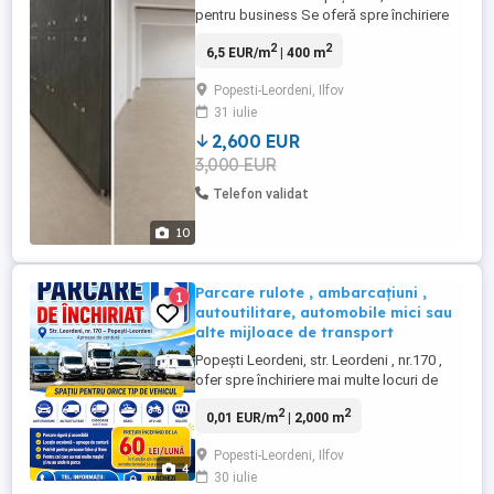
pentru business Se oferă spre închiriere
clădire P+1, situată într-o zonă cu
2
2
6,5 EUR/m
| 400 m
vizibilitate foarte bună și acces facil,
ideală pentru activități comerciale sau de
Popesti-Leordeni, Ilfov
birouri. Compartimentare eficientă: *
31 iulie
Parter: spațiu comercial 100 mp, grup
sanitar, receptie, acces ...
2,600 EUR
3,000 EUR
Telefon validat
10
Parcare rulote , ambarcațiuni ,
1
autoutilitare, automobile mici sau
alte mijloace de transport
Popești Leordeni, str. Leordeni , nr.170 ,
ofer spre închiriere mai multe locuri de
parcare pentru diferite mijloace de
2
2
0,01 EUR/m
| 2,000 m
transport terestre sau maritime ( rulote ,
autoturisme, autoutilitare , bărci ) tel. , în
Popesti-Leordeni, Ilfov
incinta imobilului se poate aduce și un
4
30 iulie
container birouri la cerere .