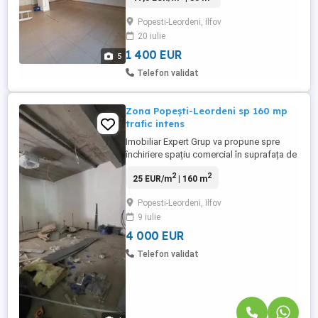
Popesti-Leordeni, Ilfov
20 iulie
1 400 EUR
5
Telefon validat
Zona Popești-Leordeni sp 160 mp
trafic intens
Imobiliar Expert Grup va propune spre
închiriere spațiu comercial în suprafața de
160 mp situat în Oraș Poesti-Leordeni,
2
2
25 EUR/m
| 160 m
zona comerciala. Spatiul dispune de toate
utilitatile, curent trifazic, ușa de acces prin
Popesti-Leordeni, Ilfov
spate. Ideal pentru sediu banca,
9 iulie
Supermarket Cabinet Medical,
4 000 EUR
Telefon validat