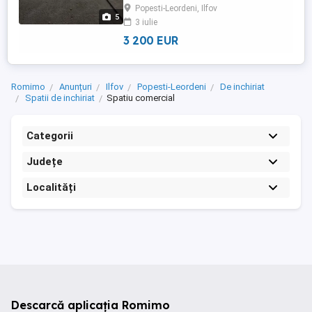
Popesti-Leordeni, Ilfov
euro/luna) . Imobilul dispune de tubulatura
5
3 iulie
montata, curent trifazic putere electrica
mare , fără gaze. Dispune ...
3 200 EUR
Romimo
Anunțuri
Ilfov
Popesti-Leordeni
De inchiriat
Spatii de inchiriat
Spatiu comercial
Categorii
Județe
Localități
Descarcă aplicația Romimo