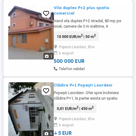
Vila duplex P+2 plus spatiu
comercial
Vand vila duplex P+2 stradal, 80 mp pe
nivel, camere de 3 m inaltime, 4
dormitoare 3 bai , 2 living, plus spatiu
2
2
10 000 EUR/m
| 50 m
comercial 50 de mp cu baie, curent si apa
( venituri anuale din chirie 10.000 euro ). La
Popesti-Leordeni, Ilfov
100 de m distanta de noul campus scolar
6 august
de pe Drumul Fermei, la pret total de
1
500.000 euro, variante ...
500 000 EUR
Telefon validat
Clădire P+1 Popești Leordeni
Popești Leordeni- Ofer spre închiriere
clădire P+1, la parter exista un spatiu
comercial show-room de 100 m2 + o
2
2
0,01 EUR/m
| 450 m
recepție de 57 m2 și un spațiu pentru
depozitare 20 m2 iar la etaj - două
Popesti-Leordeni, Ilfov
încăperii una 100 m2 cealaltă 110 m2 și
6 august
alte anexe în suprafață de 25 m2 cu un
total de 450 m2 suprafață totală ...
5 EUR
5