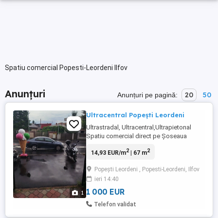
Spatiu comercial Popesti-Leordeni Ilfov
Anunțuri
20
50
Anunțuri pe pagină:
Ultracentral Popești Leordeni
Ultrastradal, Ultracentral,Ultrapietonal
Spatiu comercial direct pe Șoseaua
Olteniței Popesti Leordeni.Parcare
2
2
14,93 EUR/m
| 67 m
accesibilă in fața magazinului. Se poate
prelua afacerea sau doar spațiul.
Popești Leordeni , Popesti-Leordeni, Ilfov
Suprafața 67mp utili. Exclus fast-food,sau
ieri 14:40
alte afaceri care provoacă disconfort.
Dorim pe cât posibil birou,
1 000 EUR
1
showroom,farmacie, ...
Telefon validat