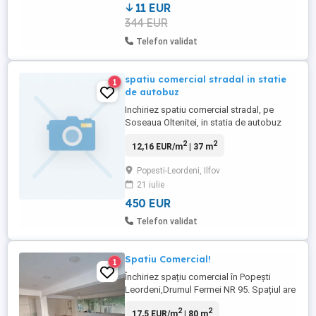
11 EUR
344 EUR
Telefon validat
spatiu comercial stradal in statie
1
de autobuz
Inchiriez spatiu comercial stradal, pe
Soseaua Oltenitei, in statia de autobuz
zona Paraul Rece-Drumul Fermei, cu vad
2
2
12,16 EUR/m
| 37 m
pietonal si auto intens, pretabil diverse
activitati Suprafata 37 mp cu posibilitate
Popesti-Leordeni, Ilfov
extindere (alt spatiu adiacent), renovat
21 iulie
recent, grup sanitar, centrala proprie,
vitrina generoasa. ...
450 EUR
Telefon validat
Spatiu Comercial!
1
Închiriez spațiu comercial în Popești
Leordeni,Drumul Fermei NR 95. Spațiul are
80m .
2
2
17,5 EUR/m
| 80 m